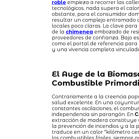
roble
empieza a recorrer las calle
tecnológicos, nada supera el cal
obstante, para el consumidor domé
resultar un complejo entramado de
locales poco claras. La clave para
de la
chimenea
embozado de resin
proveedores de confianza. Bajo es
como el portal de referencia par
y una vivencia completa vinculad
El Auge de la Biomas
Combustible Primordi
Contrariamente a la creencia popu
salud excelente. En una coyuntura
constantes oscilaciones, el combu
independencia sin parangón. En
C
extracción de madera constituye u
la prevención de incendios y a la p
traduce en un calor "kilómetro c
los combustibles fósiles, siempre 