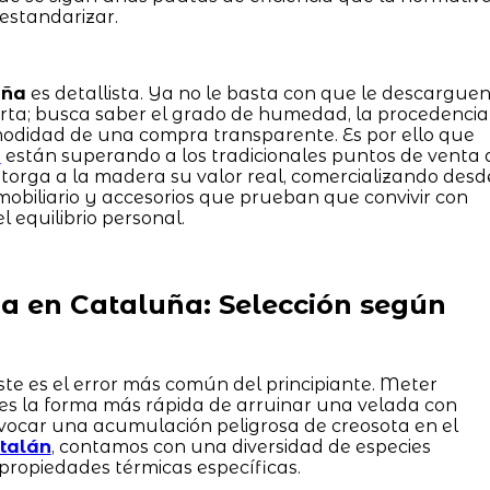
estandarizar.
uña
es detallista. Ya no le basta con que le descargue
rta; busca saber el grado de humedad, la procedencia
modidad de una compra transparente. Es por ello que
o
están superando a los tradicionales puntos de venta 
e otorga a la madera su valor real, comercializando desd
obiliario y accesorios que prueban que convivir con
l equilibrio personal.
 en Cataluña: Selección según
ste es el error más común del principiante. Meter
es la forma más rápida de arruinar una velada con
ovocar una acumulación peligrosa de creosota en el
atalán
, contamos con una diversidad de especies
propiedades térmicas específicas.