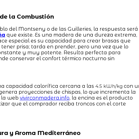
a de la Combustión
lo del Montseny o de las Guilleries, la respuesta será
ña
que existe. Es una madera de una dureza extrema,
ce especial es su capacidad para crear brasas que
tener prisa; tarda en prender, pero una vez que lo
constante y muy potente. Resulta perfecta para
de conservar el confort térmico nocturno sin
a capacidad calorífica cercana a las
con u
4.5 kWh/kg
genera proyecciones de chispas, lo que incrementa la
n la web
vivirconmadera.info
, la encina es el producto
tizar que el comprador reciba troncos con el corte
 Pura y Aroma Mediterráneo