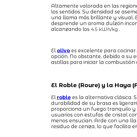
Altamente valorada en las regione
los sentidos. Su densidad se aseme
una llama más brillante y visual.
desprende un aroma dulzón inconfu
alcanzando los
.
4.5 kWh/kg
El
olivo
es excelente para cocinar.
opción. No obstante, debido a su 
astillas para iniciar la combusti
El Roble (Roure) y la Haya (F
El
roble
es la alternativa clásica.
durabilidad de su brasa es lige
proporciona un fuego tranquilo y c
usuarios con estufas de cristal c
menos ensucian. Arde con una ll
residuo de ceniza, lo que facilita