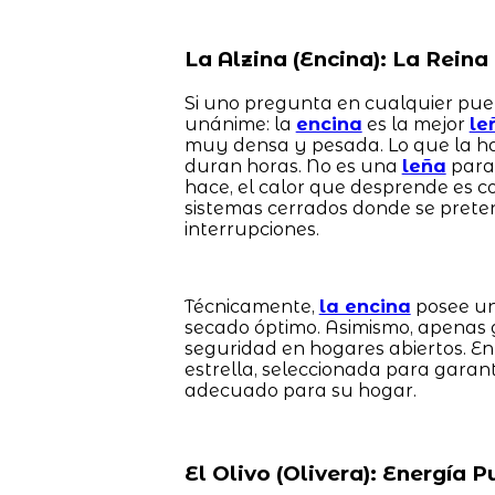
La Alzina (Encina): La Rein
Si uno pregunta en cualquier pueb
unánime: la
encina
es la mejor
le
muy densa y pesada. Lo que la ha
duran horas. No es una
leña
para 
hace, el calor que desprende es 
sistemas cerrados donde se preten
interrupciones.
Técnicamente,
la encina
posee un
secado óptimo. Asimismo, apenas 
seguridad en hogares abiertos. E
estrella, seleccionada para garan
adecuado para su hogar.
El Olivo (Olivera): Energía