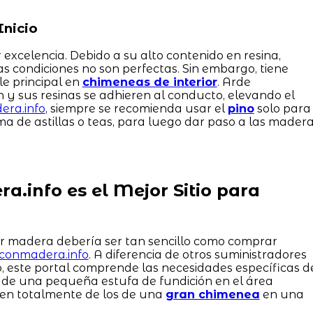
Inicio
 excelencia. Debido a su alto contenido en resina,
 las condiciones no son perfectas. Sin embargo, tiene
e principal en
chimeneas de interior
. Arde
y sus resinas se adhieren al conducto, elevando el
era.info
, siempre se recomienda usar el
pino
solo para
a de astillas o teas, para luego dar paso a las mader
a.info es el Mejor Sitio para
ir madera debería ser tan sencillo como comprar
irconmadera.info
. A diferencia de otros suministradores
, este portal comprende las necesidades específicas d
s de una pequeña estufa de fundición en el área
ren totalmente de los de una
gran chimenea
en una