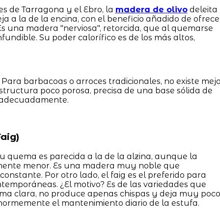
s de Tarragona y el Ebro, la
madera de olivo
deleita
ja a la de la encina, con el beneficio añadido de ofrece
 Es una madera "nerviosa", retorcida, que al quemarse
ndible. Su poder calorífico es de los más altos,
 Para barbacoas o arroces tradicionales, no existe mej
estructura poco porosa, precisa de una base sólida de
ón adecuadamente.
aig)
 Su quema es parecida a la de la alzina, aunque la
ramente menor. Es una madera muy noble que
onstante. Por otro lado, el faig es el preferido para
ontemporáneas. ¿El motivo? Es de las variedades que
ama clara, no produce apenas chispas y deja muy poc
 enormemente el mantenimiento diario de la estufa.