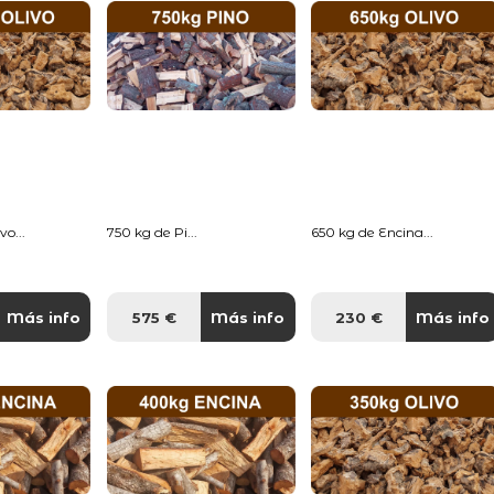
o...
750 kg de Pi...
650 kg de Encina...
Más info
575 €
Más info
230 €
Más info