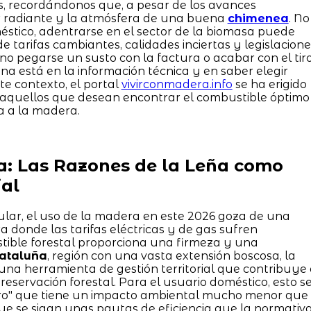
s, recordándonos que, a pesar de los avances
or radiante y la atmósfera de una buena
chimenea
. No
stico, adentrarse en el sector de la biomasa puede
 tarifas cambiantes, calidades inciertas y legislacione
 no pegarse un susto con la factura o acabar con el tir
a está en la información técnica y en saber elegir
te contexto, el portal
vivirconmadera.info
se ha erigido
a aquellos que desean encontrar el combustible óptimo
a a la madera.
a: Las Razones de la Leña como
al
lar, el uso de la madera en este 2026 goza de una
 donde las tarifas eléctricas y de gas sufren
stible forestal proporciona una firmeza y una
ataluña
, región con una vasta extensión boscosa, la
na herramienta de gestión territorial que contribuye
reservación forestal. Para el usuario doméstico, esto s
ero" que tiene un impacto ambiental mucho menor que
que se sigan unas pautas de eficiencia que la normativ