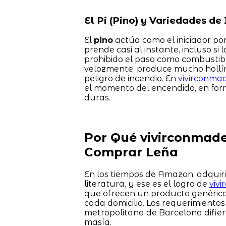
El Pi (Pino) y Variedades de 
El
pino
actúa como el iniciador por
prende casi al instante, incluso si
prohibido el paso como combustibl
velozmente, produce mucho hollín 
peligro de incendio. En
vivirconmad
el momento del encendido, en form
duras.
Por Qué vivirconmader
Comprar Leña
En los tiempos de Amazon, adquir
literatura, y ese es el logro de
viv
que ofrecen un producto genérico
cada domicilio. Los requerimiento
metropolitana de Barcelona difie
masía.