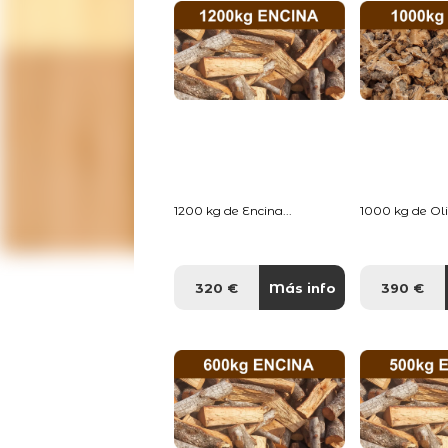
1200 kg de Encina...
1000 kg de Oliv
320 €
Más info
390 €