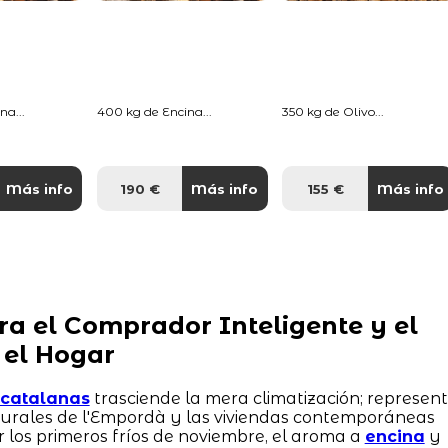
na...
400 kg de Encina...
350 kg de Olivo...
Más info
190 €
Más info
155 €
Más info
ra el Comprador Inteligente y el
 el Hogar
s catalanas
trasciende la mera climatización; represen
 rurales de l'Empordà y las viviendas contemporáneas
r los primeros fríos de noviembre, el aroma a
encina
y