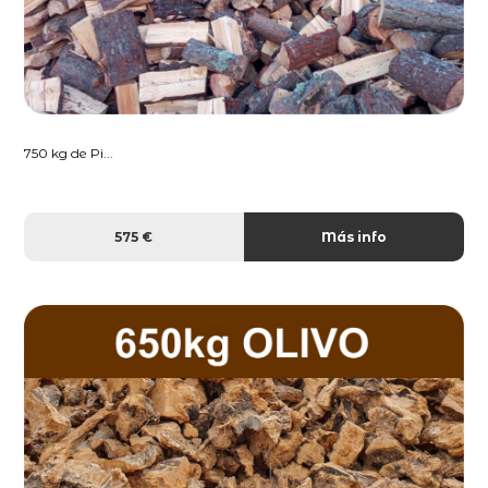
750 kg de Pi...
575 €
Más info