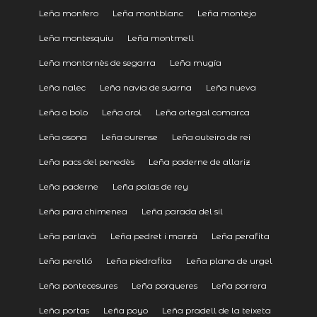
Leña monfero
Leña montblanc
Leña montejo
Leña montesquiu
Leña montmell
Leña montornès de segarra
Leña mugía
Leña nalec
Leña navia de suarna
Leña nueva
Leña o bolo
Leña orol
Leña ortegal comarca
Leña osona
Leña ourense
Leña outeiro de rei
Leña pacs del penedès
Leña paderne de allariz
Leña paderne
Leña palas de rey
Leña para chimenea
Leña parada del sil
Leña parlavà
Leña pedret i marzà
Leña perafita
Leña perelló
Leña piedrafita
Leña plana de urgel
Leña pontecesures
Leña porqueres
Leña porrera
Leña portas
Leña poyo
Leña pradell de la teixeta