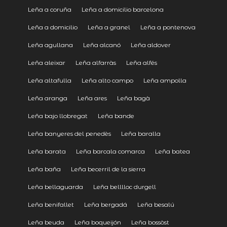
Leña a coruña
Leña a domicilio barcelona
Leña a domicilio
Leña a granel
Leña a pontenova
Leña agullana
Leña alcanó
Leña aldover
Leña aleixar
Leña alfarràs
Leña alfés
Leña altafulla
Leña alto campo
Leña ampolla
Leña aranga
Leña ares
Leña bagà
Leña bajo llobregat
Leña bande
Leña banyeres del penedès
Leña baralla
Leña barata
Leña barcala comarca
Leña batea
Leña baña
Leña becerril de la sierra
Leña bellaguarda
Leña belllloc durgell
Leña benifallet
Leña bergadá
Leña besalú
Leña beuda
Leña boqueijón
Leña bossòst