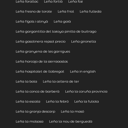
Leña forallac
Leña fortià
Leña foz
Leña fresno de torote
Leña friol
Leña fulleda
Leña fígols i alinyà
Leña gaià
Leña gargantilla del lozoya pinilla de buitrago
Leña gasolinera repsol precio
Leña gironella
Leña granyena de les garrigues
Leña horcajo de la sierraaoslos
Leña hospitalet de llobregat
Leña in english
Leña la bola
Leña la cellera de ter
Leña la conca de barberà
Leña la coruña provincia
Leña la escala
Leña la febró
Leña la fuliola
Leña la granja descarp
Leña la masó
Leña la molsosa
Leña la nou de berguedà