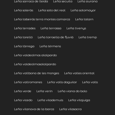
Leña sarroca de lleida
Leña secuita
Leña siurana
Leña soleràs
Leña soto del real
Leña sotomayor
Leña tabeirós terra montes comarca
Leña talarn
Leña terrades
Leña terrassa
Leña tivenys
Leña torelló
Leña torroella de fluvià
Leña tremp
Leña tàrrega
Leña térmens
Leña valdeolmos alalpardo
Leña valdeolmosalalpardo
Leña vallbona de les monges
Leña valles oriental
Leña vallromanes
Leña valls daguilar
Leña valls
Leña verde
Leña verín
Leña viana do bolo
Leña vicedo
Leña vilademuls
Leña vilajuïga
Leña vilanova de la barca
Leña vilasacra