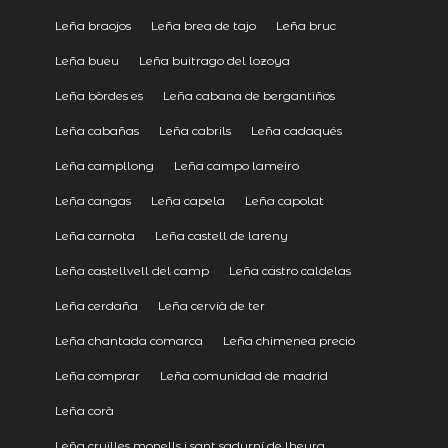
Leña braojos
Leña brea de tajo
Leña bruc
Leña bueu
Leña buitrago del lozoya
Leña bòrdes es
Leña cabana de bergantiños
Leña cabañas
Leña cabrils
Leña cadaqués
Leña campllong
Leña campo lameiro
Leña cangas
Leña capela
Leña capolat
Leña carnota
Leña castell de lareny
Leña castellvell del camp
Leña castro caldelas
Leña cerdaña
Leña cervià de ter
Leña chantada comarca
Leña chimenea precio
Leña comprar
Leña comunidad de madrid
Leña corà
Leña cruïlles monells i sant sadurní de lheura