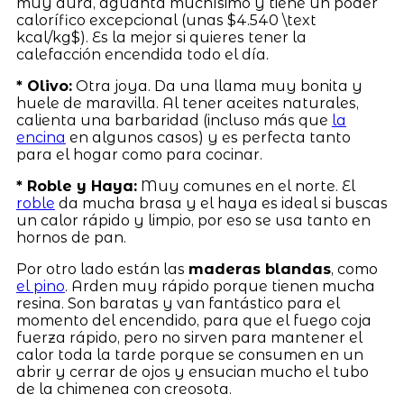
muy dura, aguanta muchísimo y tiene un poder
calorífico excepcional (unas $4.540 \text
kcal/kg$). Es la mejor si quieres tener la
calefacción encendida todo el día.
* Olivo:
Otra joya. Da una llama muy bonita y
huele de maravilla. Al tener aceites naturales,
calienta una barbaridad (incluso más que
la
encina
en algunos casos) y es perfecta tanto
para el hogar como para cocinar.
* Roble y Haya:
Muy comunes en el norte. El
roble
da mucha brasa y el haya es ideal si buscas
un calor rápido y limpio, por eso se usa tanto en
hornos de pan.
Por otro lado están las
maderas blandas
, como
el pino
. Arden muy rápido porque tienen mucha
resina. Son baratas y van fantástico para el
momento del encendido, para que el fuego coja
fuerza rápido, pero no sirven para mantener el
calor toda la tarde porque se consumen en un
abrir y cerrar de ojos y ensucian mucho el tubo
de la chimenea con creosota.