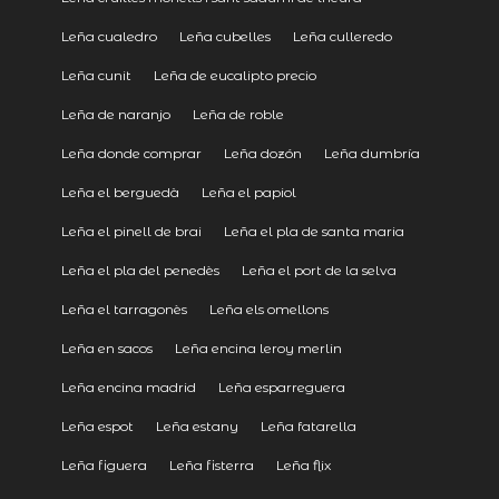
Leña cualedro
Leña cubelles
Leña culleredo
Leña cunit
Leña de eucalipto precio
Leña de naranjo
Leña de roble
Leña donde comprar
Leña dozón
Leña dumbría
Leña el berguedà
Leña el papiol
Leña el pinell de brai
Leña el pla de santa maria
Leña el pla del penedès
Leña el port de la selva
Leña el tarragonès
Leña els omellons
Leña en sacos
Leña encina leroy merlin
Leña encina madrid
Leña esparreguera
Leña espot
Leña estany
Leña fatarella
Leña figuera
Leña fisterra
Leña flix