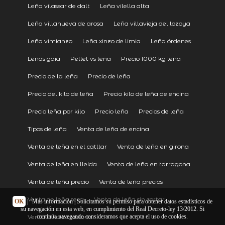
Leña vilassar de dalt
Leña vilella alta
Leña villanueva de arosa
Leña villavieja del lozoya
Leña vimianzo
Leña xinzo de limia
Leña órdenes
Leñas gaia
Pellet vs leña
Precio 1000 kg leña
Precio de la leña
Precio de leña
Precio del kilo de leña
Precio kilo de leña de encina
Precio leña por kilo
Precio leña
Precios de leña
Tipos de leña
Venta de leña de encina
Venta de leña en el catllar
Venta de leña en girona
Venta de leña en lleida
Venta de leña en tarragona
Venta de leña precio
Venta de leña precios
Venta de leña seca
Venta de leña sin cortar
OK
|
Más información
| Solicitamos su permiso para obtener datos estadísticos de
su navegación en esta web, en cumplimiento del Real Decreto-ley 13/2012. Si
continúa navegando consideramos que acepta el uso de cookies.
Venta leña barcelona