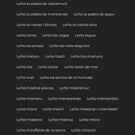
Leña la pobla de claramunt
Leña la pobla de montornès
Leña la pobla de segur
Leña la vansa i fórnols
Leña la vilella alta
Leña lama
Leña las vegas
Leña legua
Leña les preses
Leña les valls daguilar
Leña lladurs
Leña lladó
Leña llia d amunt
Leña llia
Leña llorac
Leña lloret de mar
Leña lluà
Leña los santos de la humosa
Leña madrid precios
Leña madrid sur
Leña manlleu
Leña manzaneda
Leña martorelles
Leña marà
Leña marín
Leña masarac i vilarnadal
Leña masarac
Leña masnou
Leña meira
Leña miraflores de la sierra
Leña miravet