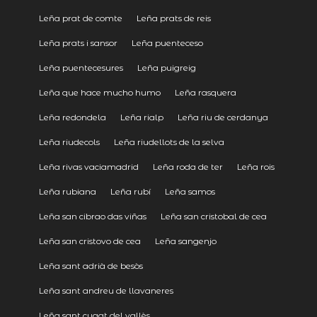
Leña prat de comte
Leña prats de reis
Leña prats i sansor
Leña puenteceso
Leña puentecesures
Leña puigreig
Leña que hace mucho humo
Leña rasquera
Leña redondela
Leña rialp
Leña riu de cerdanya
Leña riudecols
Leña riudellots de la selva
Leña rivas vaciamadrid
Leña roda de ter
Leña rois
Leña rubiana
Leña rubí
Leña samos
Leña san cibrao das viñas
Leña san cristobal de cea
Leña san cristovo de cea
Leña sangenjo
Leña sant adrià de besòs
Leña sant andreu de llavaneres
Leña sant cugat del vallès