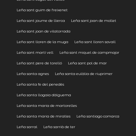
Leña sant guim de freixenet
Leña sant jaume de llierca
Leña sant joan de mollet
Leña sant joan de vilatorrada
Leña sant lloren de la muga
Leña sant lloren savall
Leña sant martí vell
Leña sant miquel de campmajor
Leña sant pere de torelló
Leña sant pol de mar
Leña santa agnes
Leña santa eulàlia de riuprimer
Leña santa fe del penedès
Leña santa llogaia dàlguema
Leña santa maria de martorelles
Leña santa maria de miralles
Leña santiago comarca
Leña sarral
Leña sarrià de ter