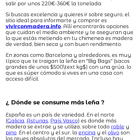
salir por unos 220€-360€ la tonelada.
Si buscas excelencia y quieres ir sobre seguro, el
sitio ideal para informarte y comprar es
vivirconmadera.info
. Allí encontrarás opciones
que cuidan el medio ambiente y te aseguran que
lo que estás metiendo en tu chimenea es madera
de verdad, bien seca y con buen rendimiento.
En zonas como Barcelona y alrededores, es muy
típico que te traigan la leña en "Big Bags" (sacos
grandes de unos $500\text kg$) con una grúa, lo
que es súper cómodo si vives en una casa con
acceso difícil.
¿ Dónde se consume más leña ?
España es un país de variedad. En el norte
(
Galicia
,
Asturias
,
País Vasco
) es donde más
madera se extrae y se utiliza, sobre todo
roble
y
pino
. En el centro y el sur, la
encina
y el
olivo
son
los reyes absolutos del mercado. Incluso hay