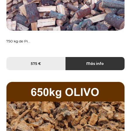
750 kg de Pi...
575 €
Más info