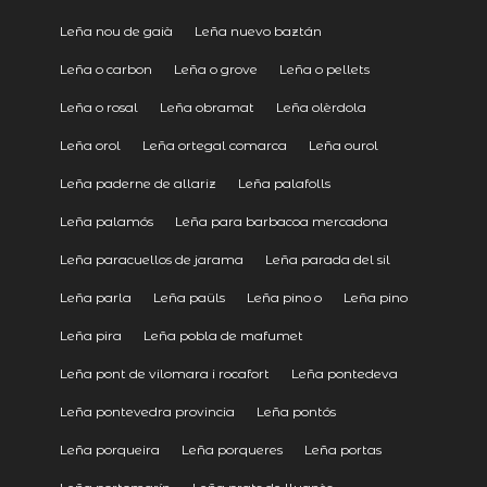
Leña nou de gaià
Leña nuevo baztán
Leña o carbon
Leña o grove
Leña o pellets
Leña o rosal
Leña obramat
Leña olèrdola
Leña orol
Leña ortegal comarca
Leña ourol
Leña paderne de allariz
Leña palafolls
Leña palamós
Leña para barbacoa mercadona
Leña paracuellos de jarama
Leña parada del sil
Leña parla
Leña paüls
Leña pino o
Leña pino
Leña pira
Leña pobla de mafumet
Leña pont de vilomara i rocafort
Leña pontedeva
Leña pontevedra provincia
Leña pontós
Leña porqueira
Leña porqueres
Leña portas