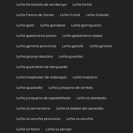
Leña fontanals de cerdanya
Leña fortià
Leña fresno de torote
Leña frutal
Leña fulleda
Leña gaià
Leña gandesa
Leña garriguella
Leña gasolinera precio
Leña gasolinera repsol
Leña gerona provincia
Leña getafe
Leña gironés
Leña granja descarp
Leña guardia
Leña guardiola de berguedà
Leña hospitalet de llobregat
Leña hostalric
Leña igualada
Leña junquera de ambía
Leña junquera de espadañedo
Leña la acebeda
Leña la armentera
Leña la bisbal del penedès
Leña la coruña provincia
Leña la coruña
Leña la febró
Leña la peroja