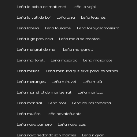
Leña la pobla de mafumet
Leña la vajol
Leña la vall de boí
Leña laza
Leña leganés
Leña lobera
Leña lousame
Leña lozoyasomosierra
Leña lugo provincia
Leña maià de montcal
Leña malgrat de mar
Leña marganell
Leña martorell
Leña masarac
Leña mazaricos
Leña melide
Leña menuda que sirve para los hornos
Leña meranges
Leña miravet
Leña moià
Leña monistrol de montserrat
Leña montclar
Leña montral
Leña mos
Leña muros comarca
Leña muíños
Leña navalafuente
Leña navalcarnero
Leña navarcles
Leña navarredonda san mamés
Leña nigrán