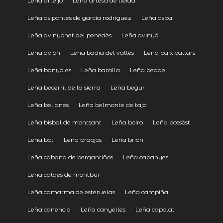
Leña arteijo
Leña artesa de lleida
Leña as pontes de garcía rodríguez
Leña aspa
Leña avinyonet del penedès
Leña avinyó
Leña avión
Leña badia del vallès
Leña baix pallars
Leña banyoles
Leña baralla
Leña beade
Leña becerril de la sierra
Leña begur
Leña belianes
Leña belmonte de tajo
Leña bisbal de montsant
Leña boiro
Leña bossòst
Leña bot
Leña braojos
Leña brión
Leña cabana de bergantiños
Leña cabanyes
Leña caldes de montbui
Leña camarma de esteruelas
Leña campiña
Leña canencia
Leña canyelles
Leña capolat