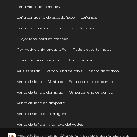
Leña vilobí del penedès
Leña xunqueira de espadañedo
Leña zas
Leña área metropolitana
Leña órdenes
Mejor leña para chimeneas
Normativa chimeneas leña
Pellets el corte ingles
Precio de leña de encina
Precio leña encina
Que es serrin
Vendo leña de roble
Venta de carbon
Venta de lena
Venta de leña a domicilio cerdanya
Venta de leña a domicilio
Venta de leña cerdanya
Venta de leña en amposta
Venta de leña en tarragona
Venta de leña en vilanova del valles
Venta de leña girona
Venta de leña por camionada
OK
|
Más información
| Solicitamos su permiso para obtener datos estadísticos de