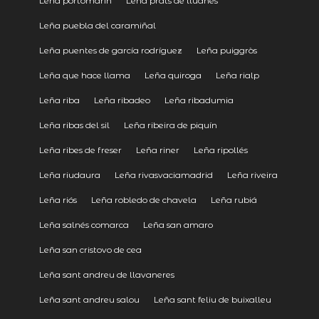
Leña portomarín
Leña prats de lluanès
Leña puebla del caramiñal
Leña puentes de garcía rodríguez
Leña puiggròs
Leña que hace llama
Leña quiroga
Leña rialp
Leña riba
Leña ribadeo
Leña ribadumia
Leña ribas del sil
Leña ribeira de piquín
Leña ribes de freser
Leña riner
Leña ripollés
Leña riudaura
Leña rivasvaciamadrid
Leña riveira
Leña riós
Leña robledo de chavela
Leña rubiá
Leña salnés comarca
Leña san amaro
Leña san cristovo de cea
Leña sant andreu de llavaneres
Leña sant andreu salou
Leña sant feliu de buixalleu