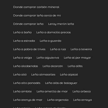
Donde comprar carbón mineral
Donde comprar leña cerca de mi
Dónde comprar leña
Leroy merlin leña
Leña a baña
Leña a domicilio precios
Leña a estrada
Leña a guarda
Leña a pobra de trives
Leña a rúa
Leña a teixeira
Leña a veiga
Leña aiguaviva
Leña al por mayor
Leña alcobendas
Leña alcorcón
Leña alfés
Leña alió
Leña almacelles
Leña alpicat
Leña alto panadés
Leña alòs de balaguer
Leña ambite
Leña ametlla de mar
Leña arbeca
Leña arenys de mar
Leña argenola
Leña arnoya