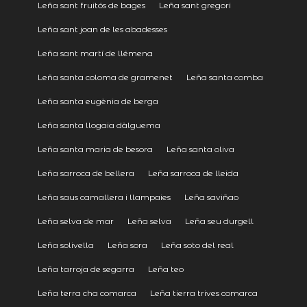
Leña sant fruitós de bages
Leña sant gregori
Leña sant joan de les abadesses
Leña sant martí de llémena
Leña santa coloma de gramenet
Leña santa comba
Leña santa eugènia de berga
Leña santa llogaia dàlguema
Leña santa maria de besora
Leña santa oliva
Leña sarroca de bellera
Leña sarroca de lleida
Leña saus camallera i llampaies
Leña saviñao
Leña selva de mar
Leña selva
Leña seu durgell
Leña solivella
Leña sora
Leña soto del real
Leña tarroja de segarra
Leña teo
Leña terra cha comarca
Leña tierra trives comarca