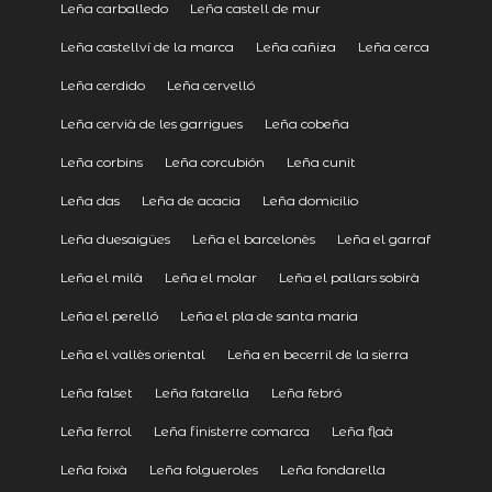
Leña carballedo
Leña castell de mur
Leña castellví de la marca
Leña cañiza
Leña cerca
Leña cerdido
Leña cervelló
Leña cervià de les garrigues
Leña cobeña
Leña corbins
Leña corcubión
Leña cunit
Leña das
Leña de acacia
Leña domicilio
Leña duesaigües
Leña el barcelonès
Leña el garraf
Leña el milà
Leña el molar
Leña el pallars sobirà
Leña el perelló
Leña el pla de santa maria
Leña el vallès oriental
Leña en becerril de la sierra
Leña falset
Leña fatarella
Leña febró
Leña ferrol
Leña finisterre comarca
Leña flaà
Leña foixà
Leña folgueroles
Leña fondarella