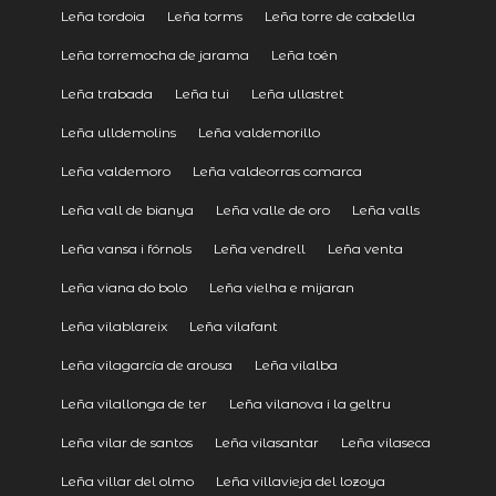
Leña tordoia
Leña torms
Leña torre de cabdella
Leña torremocha de jarama
Leña toén
Leña trabada
Leña tui
Leña ullastret
Leña ulldemolins
Leña valdemorillo
Leña valdemoro
Leña valdeorras comarca
Leña vall de bianya
Leña valle de oro
Leña valls
Leña vansa i fórnols
Leña vendrell
Leña venta
Leña viana do bolo
Leña vielha e mijaran
Leña vilablareix
Leña vilafant
Leña vilagarcía de arousa
Leña vilalba
Leña vilallonga de ter
Leña vilanova i la geltru
Leña vilar de santos
Leña vilasantar
Leña vilaseca
Leña villar del olmo
Leña villavieja del lozoya