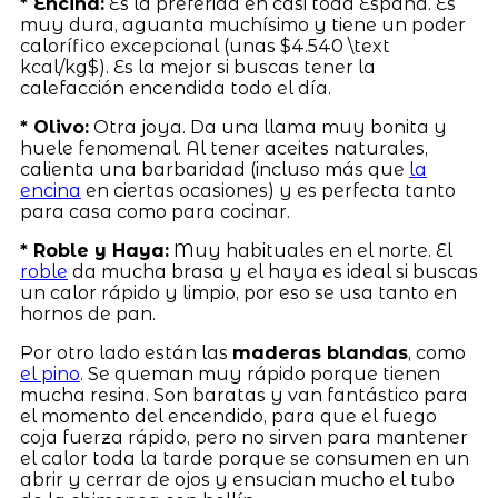
* Encina:
Es la preferida en casi toda España. Es
muy dura, aguanta muchísimo y tiene un poder
calorífico excepcional (unas $4.540 \text
kcal/kg$). Es la mejor si buscas tener la
calefacción encendida todo el día.
* Olivo:
Otra joya. Da una llama muy bonita y
huele fenomenal. Al tener aceites naturales,
calienta una barbaridad (incluso más que
la
encina
en ciertas ocasiones) y es perfecta tanto
para casa como para cocinar.
* Roble y Haya:
Muy habituales en el norte. El
roble
da mucha brasa y el haya es ideal si buscas
un calor rápido y limpio, por eso se usa tanto en
hornos de pan.
Por otro lado están las
maderas blandas
, como
el pino
. Se queman muy rápido porque tienen
mucha resina. Son baratas y van fantástico para
el momento del encendido, para que el fuego
coja fuerza rápido, pero no sirven para mantener
el calor toda la tarde porque se consumen en un
abrir y cerrar de ojos y ensucian mucho el tubo