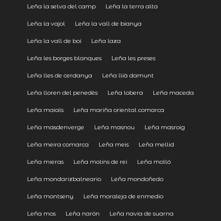
Leña la selva del camp
Leña la terra alta
Leña la vajol
Leña la vall de bianya
Leña la vall de boí
Leña laza
Leña les borges blanques
Leña les preses
Leña lles de cerdanya
Leña llià damunt
Leña lloren del penedès
Leña lobera
Leña maceda
Leña maials
Leña mariña oriental comarca
Leña masdenverge
Leña masnou
Leña masroig
Leña meira comarca
Leña meis
Leña mellid
Leña mieras
Leña molins de rei
Leña molló
Leña mondarizbalneario
Leña mondoñedo
Leña montseny
Leña moraleja de enmedio
Leña mos
Leña narón
Leña navia de suarna