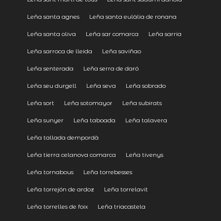
Leña santa agnes
Leña santa eulàlia de ronana
Leña santa oliva
Leña sar comarca
Leña sarria
Leña sarroca de lleida
Leña saviñao
Leña senterada
Leña serra de daró
Leña seu durgell
Leña seva
Leña sobrado
Leña sort
Leña sotomayor
Leña subirats
Leña sunyer
Leña taboada
Leña talavera
Leña tallada dempordà
Leña tierra celanova comarca
Leña tivenys
Leña tornabous
Leña torrebesses
Leña torrejón de ardoz
Leña torrelavit
Leña torrelles de foix
Leña triacastela