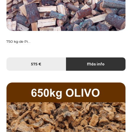
750 kg de Pi...
575 €
Más info