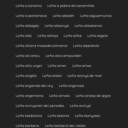
Leña a laracha
Leña a pobra do caramiñal
Leña a pontenova
Leña abadín
Leña aiguamúrcia
Leña albagés
Leña albanyà
Leña albatàrrec
Leña albi
Leña alforja
Leña alfoz
Leña algete
Leña allariz maceda comarca
Leña alpedrete
Leña alt àneu
Leña alto ampurdán
Leña alto urgel
Leña amer
Leña ames
Leña anglés
Leña arbolí
Leña arenys de mar
Leña arganda del rey
Leña argenola
Leña argentona
Leña arnoia
Leña artesa de segre
Leña avinyonet del penedès
Leña avinyó
Leña badalona
Leña baiona
Leña banyoles
Leña barbens
Leña barberà del vallès