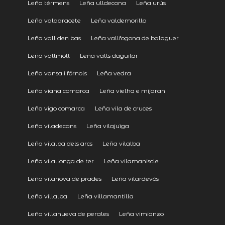
Leña térmens
Leña ulldecona
Leña urús
Leña valdaracete
Leña valdemorillo
Leña vall den bas
Leña vallfogona de balaguer
Leña vallmoll
Leña valls daguilar
Leña vansa i fórnols
Leña vedra
Leña viana comarca
Leña vielha e mijaran
Leña vigo comarca
Leña vila de cruces
Leña viladecans
Leña vilajuïga
Leña vilalba dels arcs
Leña vilalba
Leña vilallonga de ter
Leña vilamaniscle
Leña vilanova de prades
Leña vilardevós
Leña villalba
Leña villamantilla
Leña villanueva de perales
Leña vimianzo