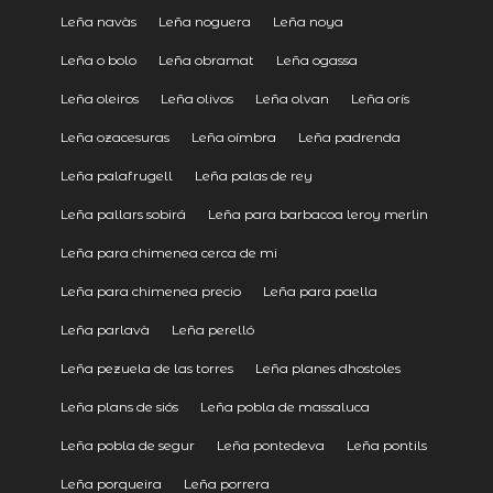
Leña navàs
Leña noguera
Leña noya
Leña o bolo
Leña obramat
Leña ogassa
Leña oleiros
Leña olivos
Leña olvan
Leña orís
Leña ozacesuras
Leña oímbra
Leña padrenda
Leña palafrugell
Leña palas de rey
Leña pallars sobirá
Leña para barbacoa leroy merlin
Leña para chimenea cerca de mi
Leña para chimenea precio
Leña para paella
Leña parlavà
Leña perelló
Leña pezuela de las torres
Leña planes dhostoles
Leña plans de siós
Leña pobla de massaluca
Leña pobla de segur
Leña pontedeva
Leña pontils
Leña porqueira
Leña porrera