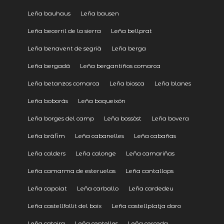
Leña bauhaus
Leña bausen
Leña becerril de la sierra
Leña bellprat
Leña benavent de segrià
Leña berga
Leña bergadá
Leña bergantiños comarca
Leña betanzos comarca
Leña biosca
Leña blanes
Leña boborás
Leña boqueixón
Leña borges del camp
Leña bossòst
Leña bovera
Leña bràfim
Leña cabanelles
Leña cabañas
Leña calders
Leña calonge
Leña camariñas
Leña camarma de esteruelas
Leña cantallops
Leña capolat
Leña carballo
Leña cardedeu
Leña castellfollit del boix
Leña castellplatja daro
Leña catoira
Leña centelles
Leña cerceda