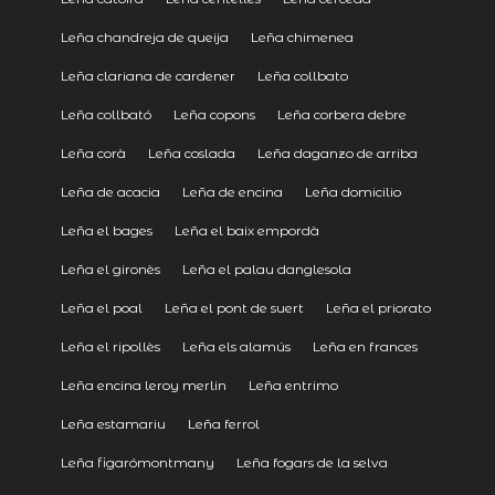
Leña chandreja de queija
Leña chimenea
Leña clariana de cardener
Leña collbato
Leña collbató
Leña copons
Leña corbera debre
Leña corà
Leña coslada
Leña daganzo de arriba
Leña de acacia
Leña de encina
Leña domicilio
Leña el bages
Leña el baix empordà
Leña el gironès
Leña el palau danglesola
Leña el poal
Leña el pont de suert
Leña el priorato
Leña el ripollès
Leña els alamús
Leña en frances
Leña encina leroy merlin
Leña entrimo
Leña estamariu
Leña ferrol
Leña figarómontmany
Leña fogars de la selva