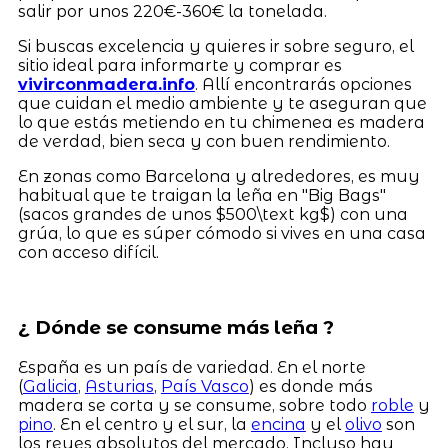
salir por unos 220€-360€ la tonelada.
Si buscas excelencia y quieres ir sobre seguro, el
sitio ideal para informarte y comprar es
vivirconmadera.info
. Allí encontrarás opciones
que cuidan el medio ambiente y te aseguran que
lo que estás metiendo en tu chimenea es madera
de verdad, bien seca y con buen rendimiento.
En zonas como Barcelona y alrededores, es muy
habitual que te traigan la leña en "Big Bags"
(sacos grandes de unos $500\text kg$) con una
grúa, lo que es súper cómodo si vives en una casa
con acceso difícil.
¿ Dónde se consume más leña ?
España es un país de variedad. En el norte
(
Galicia
,
Asturias
,
País Vasco
) es donde más
madera se corta y se consume, sobre todo
roble
y
pino
. En el centro y el sur, la
encina
y el
olivo
son
los reyes absolutos del mercado. Incluso hay