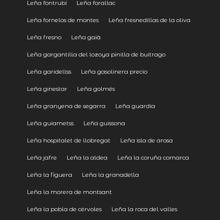
Leña fontrubí
Leña forallac
Leña fornelos de montes
Leña fresnedillas de la oliva
Leña fresno
Leña gaià
Leña gargantilla del lozoya pinilla de buitrago
Leña garidellss
Leña gasolinera precio
Leña ginestar
Leña golmés
Leña granyena de segarra
Leña guardia
Leña guiametss
Leña guissona
Leña hospitalet de llobregat
Leña isla de arosa
Leña jafre
Leña la aldea
Leña la coruña comarca
Leña la figuera
Leña la granadella
Leña la morera de montsant
Leña la pobla de cérvoles
Leña la roca del valles