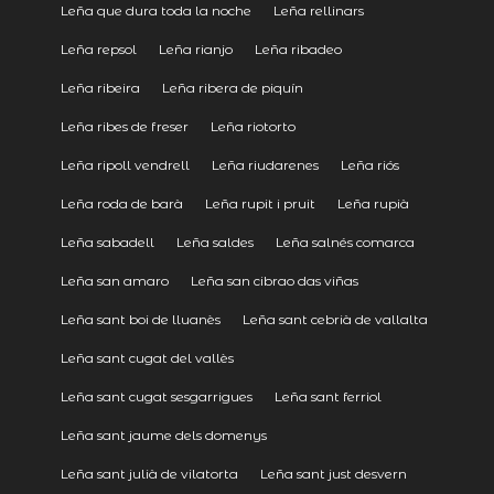
Leña que dura toda la noche
Leña rellinars
Leña repsol
Leña rianjo
Leña ribadeo
Leña ribeira
Leña ribera de piquín
Leña ribes de freser
Leña riotorto
Leña ripoll vendrell
Leña riudarenes
Leña riós
Leña roda de barà
Leña rupit i pruit
Leña rupià
Leña sabadell
Leña saldes
Leña salnés comarca
Leña san amaro
Leña san cibrao das viñas
Leña sant boi de lluanès
Leña sant cebrià de vallalta
Leña sant cugat del vallès
Leña sant cugat sesgarrigues
Leña sant ferriol
Leña sant jaume dels domenys
Leña sant julià de vilatorta
Leña sant just desvern