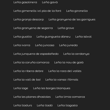
Leña gasolinera
Leña gavà
Leña gimenells i el pla de la font
Leña gironella
Leña granja descarp
Leña granyena de les garrigues
Leña granyena de segarra
Leña grove
Leña gualta
Leña guingueta dàneu
Leña isòvol
Leña ivorra
Leña juncosa
Leña juneda
Leña junquera de espadañedo
Leña la cerdanya
Leña la coruña comarca
Leña la nou de gaià
Leña la ribera debre
Leña la roca del vallès
Leña la vall de boí
Leña la vansa i fórnols
Leña lage
Leña les borges blanques
Leña les planes dhostoles
Leña limia comarca
Leña lladurs
Leña lladó
Leña llagosta