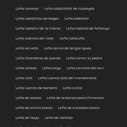
Leña canonja
Leña castellfollit de riubregós
Leña castellnou de bages
Leña castellolí
Leña castellví de la marca
Leña castelló de farfanya
Leña castrelo del valle
Leña cataluña
Leña cervelló
Leña cervià de les garrigues
Leña chandrexa de queixa
Leña coma i la pedra
Leña conesa
Leña corgo
Leña cornellà del terri
Leña corà
Leña cuenca alta del manzanares
Leña cuenca de barberá
Leña cuntis
Leña de acacia
Leña de arizonica para chimenea
Leña de encina precio
Leña de eucalipto precio
Leña de haya
Leña de naranjo