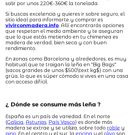
salir por unos 220€-360€ la tonelada.
Si buscas excelencia y quieres ir sobre seguro, el
sitio ideal para informarte y comprar es
vivirconmadera.info
. Allí encontrarás opciones
que respetan el medio ambiente y te aseguran
que lo que estás metiendo en tu chimenea es
madera de verdad, bien seca y con buen
rendimiento.
En zonas como Barcelona y alrededores, es muy
habitual que te traigan la leña en "Big Bags"
(sacos grandes de unos $500\text kg$) con una
grúa, lo que es súper cómodo si vives en una casa
con acceso difícil.
¿ Dónde se consume más leña ?
España es un país de variedad. En el norte
(
Galicia
,
Asturias
,
País Vasco
) es donde más
madera se extrae y se utiliza, sobre todo
roble
y
pino
. En el centro y el sur, la
encina
y el
olivo
son