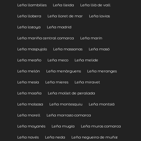
Leña llambilles
Leña lleida
Leña llià de vall
Leña llobera
Leña lloret de mar
Leña lovios
Leña lozoya
Leña madrid
Leña mariña central comarca
Leña marín
Leña maspujols
Leña massanas
Leña masó
Leña meaño
Leña meco
Leña melide
Leña melón
Leña menàrguens
Leña meranges
Leña mesía
Leña mieres
Leña miravet
Leña moaña
Leña mollet de peralada
Leña molsosa
Leña montesquiu
Leña montsiá
Leña morell
Leña morrazo comarca
Leña moyanés
Leña mugía
Leña muros comarca
Leña navés
Leña neda
Leña negueira de muñiz