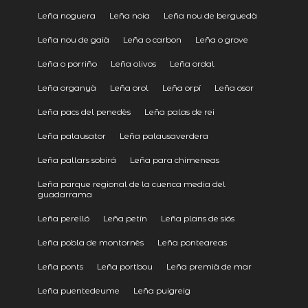
Leña noguera
Leña noia
Leña nou de berguedà
Leña nou de gaià
Leña o carbon
Leña o grove
Leña o porriño
Leña olivos
Leña ordal
Leña organyà
Leña orol
Leña orpí
Leña osor
Leña pacs del penedès
Leña palas de rei
Leña palausator
Leña palausaverdera
Leña pallars sobirá
Leña para chimeneas
Leña parque regional de la cuenca media del
guadarrama
Leña perelló
Leña petín
Leña plans de siós
Leña pobla de montornès
Leña ponteareas
Leña ponts
Leña portbou
Leña premià de mar
Leña puentedeume
Leña puigreig