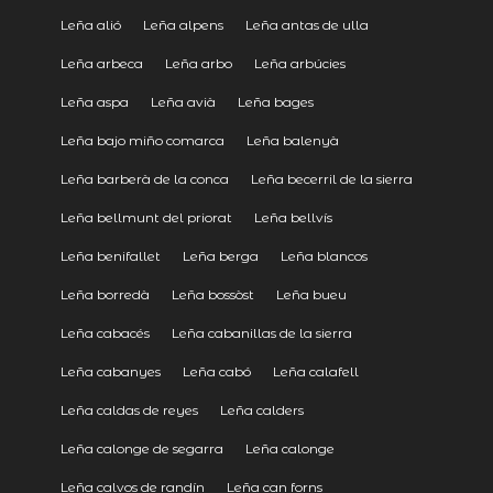
Leña alió
Leña alpens
Leña antas de ulla
Leña arbeca
Leña arbo
Leña arbúcies
Leña aspa
Leña avià
Leña bages
Leña bajo miño comarca
Leña balenyà
Leña barberà de la conca
Leña becerril de la sierra
Leña bellmunt del priorat
Leña bellvís
Leña benifallet
Leña berga
Leña blancos
Leña borredà
Leña bossòst
Leña bueu
Leña cabacés
Leña cabanillas de la sierra
Leña cabanyes
Leña cabó
Leña calafell
Leña caldas de reyes
Leña calders
Leña calonge de segarra
Leña calonge
Leña calvos de randín
Leña can forns