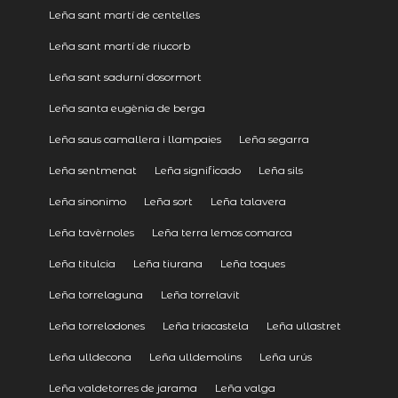
Leña sant martí de centelles
Leña sant martí de riucorb
Leña sant sadurní dosormort
Leña santa eugènia de berga
Leña saus camallera i llampaies
Leña segarra
Leña sentmenat
Leña significado
Leña sils
Leña sinonimo
Leña sort
Leña talavera
Leña tavèrnoles
Leña terra lemos comarca
Leña titulcia
Leña tiurana
Leña toques
Leña torrelaguna
Leña torrelavit
Leña torrelodones
Leña triacastela
Leña ullastret
Leña ulldecona
Leña ulldemolins
Leña urús
Leña valdetorres de jarama
Leña valga