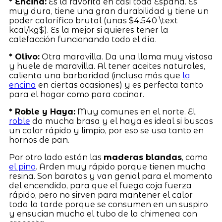
* Encina:
Es la favorita en casi toda España. Es
muy dura, tiene una gran durabilidad y tiene un
poder calorífico brutal (unas $4.540 \text
kcal/kg$). Es la mejor si quieres tener la
calefacción funcionando todo el día.
* Olivo:
Otra maravilla. Da una llama muy vistosa
y huele de maravilla. Al tener aceites naturales,
calienta una barbaridad (incluso más que
la
encina
en ciertas ocasiones) y es perfecta tanto
para el hogar como para cocinar.
* Roble y Haya:
Muy comunes en el norte. El
roble
da mucha brasa y el haya es ideal si buscas
un calor rápido y limpio, por eso se usa tanto en
hornos de pan.
Por otro lado están las
maderas blandas
, como
el pino
. Arden muy rápido porque tienen mucha
resina. Son baratas y van genial para el momento
del encendido, para que el fuego coja fuerza
rápido, pero no sirven para mantener el calor
toda la tarde porque se consumen en un suspiro
y ensucian mucho el tubo de la chimenea con