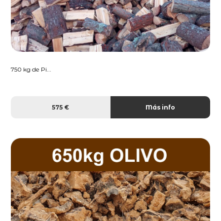
750 kg de Pi...
575 €
Más info