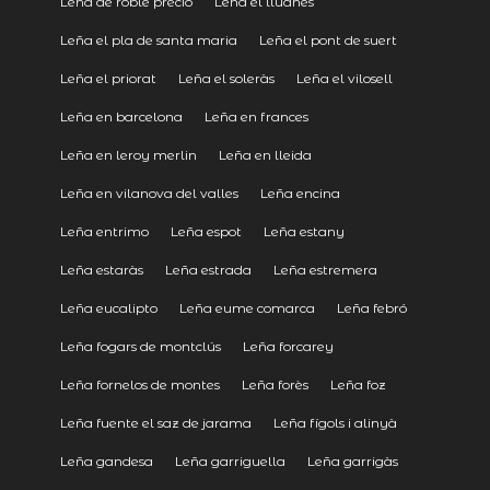
Leña de roble precio
Leña el lluanès
Leña el pla de santa maria
Leña el pont de suert
Leña el priorat
Leña el soleràs
Leña el vilosell
Leña en barcelona
Leña en frances
Leña en leroy merlin
Leña en lleida
Leña en vilanova del valles
Leña encina
Leña entrimo
Leña espot
Leña estany
Leña estaràs
Leña estrada
Leña estremera
Leña eucalipto
Leña eume comarca
Leña febró
Leña fogars de montclús
Leña forcarey
Leña fornelos de montes
Leña forès
Leña foz
Leña fuente el saz de jarama
Leña fígols i alinyà
Leña gandesa
Leña garriguella
Leña garrigàs