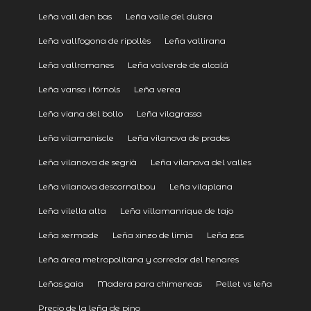
Leña vall den bas
Leña valle del dubra
Leña vallfogona de ripollès
Leña vallirana
Leña vallromanes
Leña valverde de alcalá
Leña vansa i fórnols
Leña verea
Leña viana del bollo
Leña vilagrassa
Leña vilamaniscle
Leña vilanova de prades
Leña vilanova de segrià
Leña vilanova del valles
Leña vilanova descornalbou
Leña vilaplana
Leña vilella alta
Leña villamanrique de tajo
Leña xermade
Leña xinzo de limia
Leña zas
Leña área metropolitana y corredor del henares
Leñas gaia
Madera para chimeneas
Pellet vs leña
Precio de la leña de pino