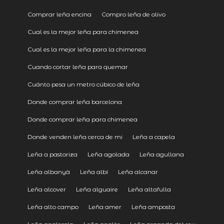
Comprar leña encina
Compro leña de olivo
Cual es la mejor leña para chimenea
Cual es la mejor leña para la chimenea
Cuando cortar leña para quemar
Cuánto pesa un metro cúbico de leña
Donde comprar leña barcelona
Donde comprar leña para chimenea
Donde venden leña cerca de mi
Leña a capela
Leña a pastoriza
Leña agolada
Leña agullana
Leña albanyà
Leña albí
Leña alcanar
Leña alcover
Leña alguaire
Leña altafulla
Leña alto campo
Leña amer
Leña amposta