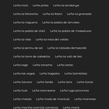
Leña incio
Leña jorba
Leña la cerdanya
Leña la fatarella
Leña la febró
Leña la granada
Leña la noguera
Leña la pobla de cérvoles
Leña la pobla de lillet
Leña la pobla de massaluca
Leña la riba
Leña la roca del vallès
Leña la sentiu de sió
Leña la tallada dempordà
Leña la torre de cabdella
Leña la vall de boí
Leña lage
Leña laracha
Leña larbo
Leña las vegas
Leña llagosta
Leña llambilles
Leña llavorsí
Leña lleida
Leña llers
Leña llorac
Leña lluà
Leña lorenzana
Leña lugo provincia
Leña maials
Leña maià de montcal
Leña manresa
Leña mariña oriental comarca
Leña marà