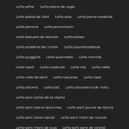
Leña piñor
Leña plana de urgel
Leña pobla de lillet
Leña poio
Leña ponte caldelas
Leña porrera
Leña portomarín
Leña pozuelo de alarcón
Leña preses
Leña prádena del rincón
Leña puentecaldelas
Leña puiggròs
Leña quemada
Leña ramirás
Leña ripoll
Leña riudecols
Leña riós
Leña roble
Leña roda de berà
Leña roquetes
Leña rosal
Leña salomó
Leña salt
Leña salvatierra de miño
Leña sant carles de la ràpita
Leña sant esteve sesrovires
Leña sant jaume de llierca
Leña sant lloren savall
Leña sant martí de riucorb
Leña sant martí de tous
Leña sant pere de torelló