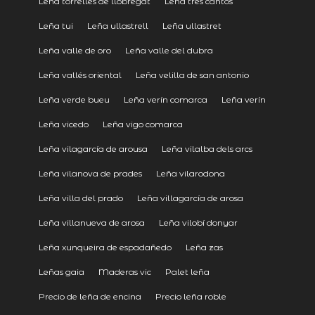
Leña torrelles de llobregat
Leña tres cantos
Leña tui
Leña ullastrell
Leña ullastret
Leña valle de oro
Leña valle del dubra
Leña vallés oriental
Leña velilla de san antonio
Leña verde bueu
Leña verín comarca
Leña verín
Leña vicedo
Leña vigo comarca
Leña vilagarcía de arousa
Leña vilalba dels arcs
Leña vilanova de prades
Leña vilarodona
Leña villa del prado
Leña villagarcía de arosa
Leña villanueva de arosa
Leña vilobí donyar
Leña xunqueira de espadañedo
Leña zas
Leñas gaia
Maderas vic
Palet leña
Precio de leña de encina
Precio leña roble