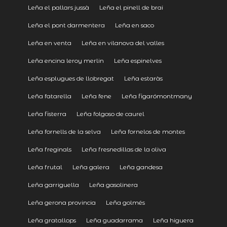
Leña el pallars jussà
Leña el pinell de brai
Leña el pont darmentera
Leña en saco
Leña en venta
Leña en vilanova del valles
Leña encina leroy merlin
Leña espinelves
Leña esplugues de llobregat
Leña estaràs
Leña fatarella
Leña fene
Leña figarómontmany
Leña fisterra
Leña folgoso de caurel
Leña fornells de la selva
Leña fornelos de montes
Leña freginals
Leña fresnedillas de la oliva
Leña frutal
Leña galera
Leña gandesa
Leña garriguella
Leña gasolinera
Leña gerona provincia
Leña golmés
Leña gratallops
Leña guadarrama
Leña higuera