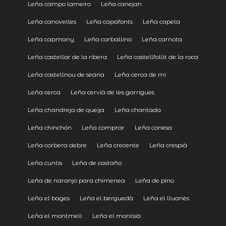
Leña campo lameiro
Leña canejan
Leña canovelles
Leña capafonts
Leña capela
Leña capmany
Leña carballino
Leña carnota
Leña castellar de la ribera
Leña castellfollit de la roca
Leña castellnou de seana
Leña cerca de mi
Leña cerca
Leña cervià de les garrigues
Leña chandreja de queija
Leña chantada
Leña chinchón
Leña comprar
Leña conesa
Leña corbera debre
Leña crecente
Leña crespià
Leña cuntis
Leña de castaño
Leña de naranjo para chimenea
Leña de pino
Leña el bages
Leña el berguedà
Leña el lluanès
Leña el montmell
Leña el montsià