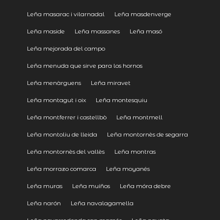
Leña masarac i vilarnadal
Leña masdenverge
Leña maside
Leña massanes
Leña masó
Leña mejorada del campo
Leña menuda que sirve para los hornos
Leña menàrguens
Leña miravet
Leña montagut i oix
Leña montesquiu
Leña montferrer i castellbò
Leña montmell
Leña montoliu de lleida
Leña montornès de segarra
Leña montornès del vallès
Leña montras
Leña morrazo comarca
Leña moyanés
Leña muras
Leña muíños
Leña móra debre
Leña narón
Leña navalagamella