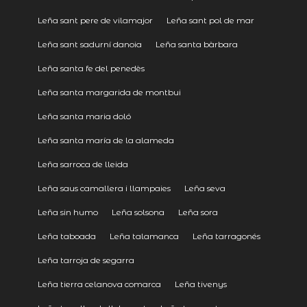
Leña sant pere de vilamajor
Leña sant pol de mar
Leña sant sadurní danoia
Leña santa bàrbara
Leña santa fe del penedès
Leña santa margarida de montbui
Leña santa maria doló
Leña santa maría de la alameda
Leña sarroca de lleida
Leña saus camallera i llampaies
Leña seva
Leña sin humo
Leña solsona
Leña sora
Leña taboada
Leña talamanca
Leña tarragonés
Leña tarroja de segarra
Leña tierra celanova comarca
Leña tivenys