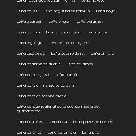
Leña navarredonda san mamés
Leña navata
Leña navés
Leña nogueira de ramuín
Leña noya
Leña o carbon
Leña o rosal
Leña obramat
Leña oimbra
Leña olivo o encina
Leña online
Leña organyà
Leña orusco de tajuña
Leña ossó de sió
Leña outeiro de rei
Leña oímbra
Leña paderne de allariz
Leña palamós
Leña pallars jussá
Leña pantón
Leña para chimenea cerca de mi
Leña para chimenea precio
Leña parque regional de la cuenca media del
guadarrama
Leña pastoriza
Leña pau
Leña pazos de borbén
Leña perafita
Leña peramola
Leña pira