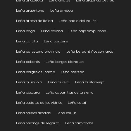
Leña anglesola
Leña anglès
Leña arganda del rey
Leña argentona
Leña arnoya
Leña artesa de lleida
Leña badia del vallès
Leña bagà
Leña baiona
Leña bajo ampurdán
Leña barata
Leña barbens
Leña barcelona provincia
Leña bergantiños comarca
Leña boborás
Leña borges blanques
Leña borges del camp
Leña borredà
Leña brunyola
Leña burela
Leña bustarviejo
Leña bàscara
Leña cabanillas de la sierra
Leña cadalso de los vidrios
Leña calaf
Leña caldes destrac
Leña callús
Leña calonge de segarra
Leña cambados