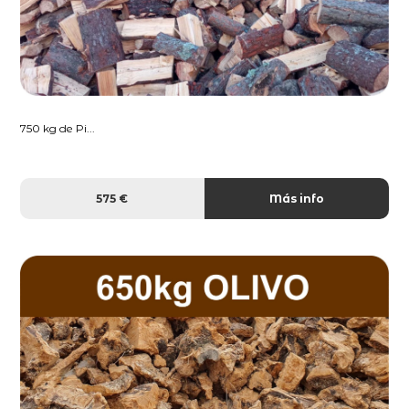
750 kg de Pi...
575 €
Más info