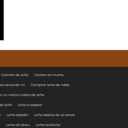
Camión de leña
Carbon sin humo
ta cerca de mi
Comprar leña de roble
a un metro cubico de leña
de leña
Leña a capela
n
Leña abadín
Leña abella de la conca
e
Leña alt àneu
Leña altafulla