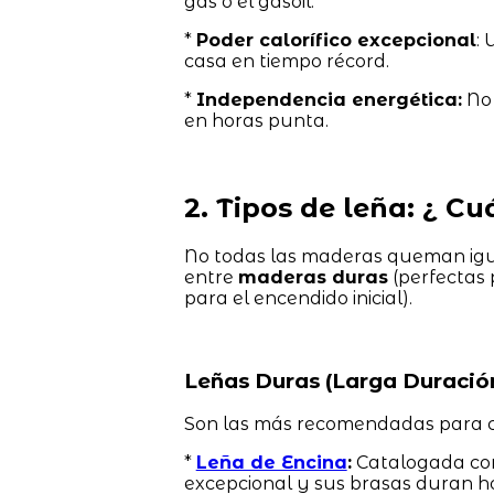
gas o el gasoil.
*
Poder calorífico excepcional
:
casa en tiempo récord.
*
Independencia energética:
No 
en horas punta.
2. Tipos de leña: ¿ C
No todas las maderas queman igua
entre
maderas duras
(perfectas 
para el encendido inicial).
Leñas Duras (Larga Duració
Son las más recomendadas para ca
*
Leña de Encina
:
Catalogada como
excepcional y sus brasas duran h