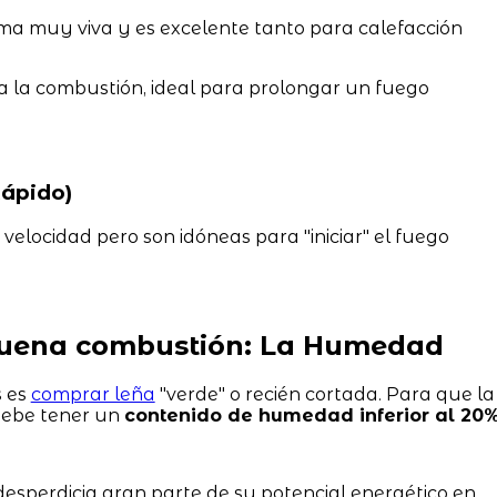
a muy viva y es excelente tanto para calefacción
 la combustión, ideal para prolongar un fuego
ápido)
elocidad pero son idóneas para "iniciar" el fuego
 buena combustión: La Humedad
s es
comprar leña
"verde" o recién cortada. Para que la
 debe tener un
contenido de humedad inferior al 20
esperdicia gran parte de su potencial energético en