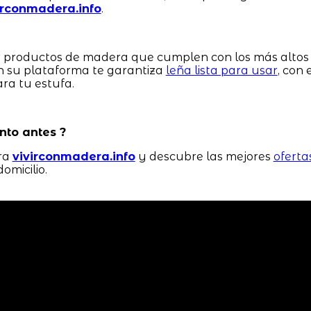
irconmadera.info
.
er productos de madera que cumplen con los más altos
n su plataforma te garantiza
leña lista para usar
, con 
ra tu estufa.
nto antes ?
ora
vivirconmadera.info
y descubre las mejores
oferta
omicilio.