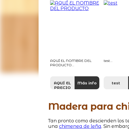
AQUÍ EL NOMBRE DEL
test...
PRODUCTO...
AQUÍ EL
Más info
test
PRECIO
DEL
PRODUCTO
CON EL
Madera para ch
SIMBOLO
DE LA
MONEDA
Tan pronto como descienden los t
una
chimenea de leña
. Sin embarg