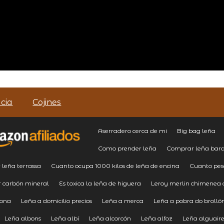
cia
Cojines
Aserradero cerca de mi
Big bag leña
Como prender leña
Comprar leña bara
leña terrassa
Cuanto ocupa 1000 kilos de leña de encina
Cuanto pes
 carbón mineral
Es toxica la leña de higuera
Leroy merlin chimenea 
lona
Leña a domicilio precios
Leña a merca
Leña a pobra do brolló
Leña albons
Leña albí
Leña alcorcón
Leña alfoz
Leña alguair