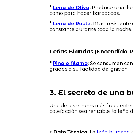
*
Leña de Olivo
:
Produce una llam
como para hacer barbacoas.
*
Leña de Roble
:
Muy resistente a
constante durante toda la noche.
Leñas Blandas (Encendido R
*
Pino o Álamo
:
Se consumen con v
gracias a su facilidad de ignición.
3. El secreto de una
Uno de los errores más frecuente
calefacción sea rentable, la leña
>
Dato Técnico:
La
leña húmeda
d