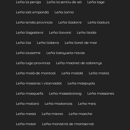
Leña la peroja
Leña la sentiu de sió
Leña lage
Leña lalt empordà
Leña lama
Leña lerida provincia
Leña lladorre
Leña lladurs
Leña llagostera
Leña llavorsí
Leña lleida
Leña llia
Leña llobera
Leña lloret de mar
Leña lousame
Leña lozoyuela navas
Leña lugo provincia
Leña maanet de cabrenys
Leña maià de montcal
Leña maldà
Leña malla
Leña masarac i vilarnadal
Leña maspujols
Leña masquefa
Leña massalcoreig
Leña massanes
Leña mataró
Leña mazaricos
Leña meis
Leña mesía
Leña mieres
Leña moeche
Leña molar
Leña monistrol de montserrat