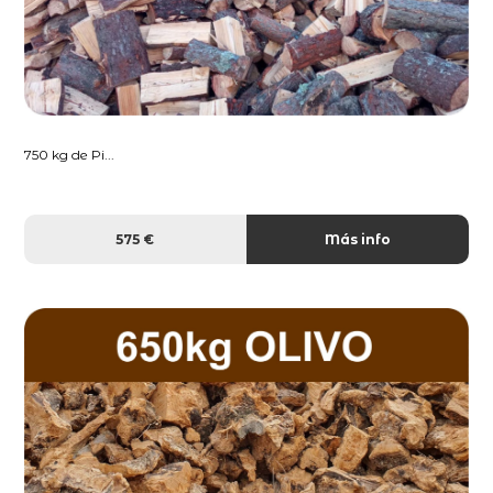
750 kg de Pi...
575 €
Más info