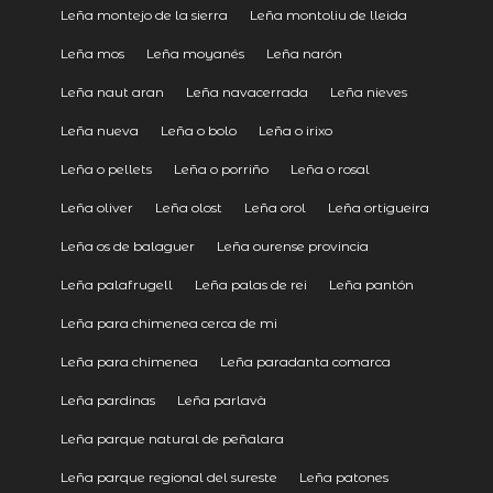
Leña montejo de la sierra
Leña montoliu de lleida
Leña mos
Leña moyanés
Leña narón
Leña naut aran
Leña navacerrada
Leña nieves
Leña nueva
Leña o bolo
Leña o irixo
Leña o pellets
Leña o porriño
Leña o rosal
Leña oliver
Leña olost
Leña orol
Leña ortigueira
Leña os de balaguer
Leña ourense provincia
Leña palafrugell
Leña palas de rei
Leña pantón
Leña para chimenea cerca de mi
Leña para chimenea
Leña paradanta comarca
Leña pardinas
Leña parlavà
Leña parque natural de peñalara
Leña parque regional del sureste
Leña patones