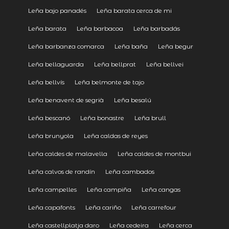
Leña bajo panadés
Leña barata cerca de mi
Leña barata
Leña barbacoa
Leña barbadás
Leña barbanza comarca
Leña baña
Leña begur
Leña bellaguarda
Leña bellprat
Leña bellvei
Leña bellvís
Leña belmonte de tajo
Leña benavent de segrià
Leña besalú
Leña bescanó
Leña bonastre
Leña brull
Leña brunyola
Leña caldas de reyes
Leña caldes de malavella
Leña caldes de montbui
Leña calvos de randín
Leña cambados
Leña campelles
Leña campiña
Leña cangas
Leña capafonts
Leña cariño
Leña carrefour
Leña castellplatja daro
Leña cedeira
Leña cerca