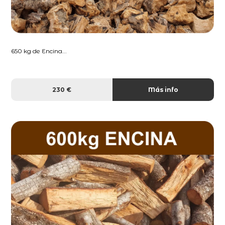
650 kg de Encina...
230 €
Más info