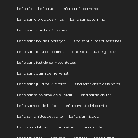
Leña río
Leña rúa
Leña salnés comarca
Leña san cibrao das viñas
Leña san saturnino
Leña sant aniol de finestres
Leña sant boi de llobregat
Leña sant climent sescebes
Leña sant feliu de codines
Leña sant feliu de guíxols
Leña sant fost de campsentelles
Leña sant guim de freixenet
Leña sant julià de vilatorta
Leña sant vicen dels horts
Leña santa coloma de queralt
Leña sarrià de ter
Leña sarroca de lleida
Leña savallà del comtat
Leña serranillos del valle
Leña significado
Leña soto del real
Leña sénia
Leña tarrés
Leña tavertet
Leña teià
Leña teo
Leña tiana