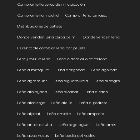
Comprar leña cerca de mi ubicación
Comprar leña madrid
Comprar leña terrassa
Distribuidores de pellets
Donde venden leña cerca de mi
Donde venden leña
Es rentable cambiar leña por pellets
Leroy merlin leña
Leña a domicilio barcelona
Leña a mezquita
Leña abegondo
Leña agolada
Leña agramunt
Leña aiguamúrcia
Leña albagés
Leña albinyana
Leña alcanar
Leña alcanó
Leña alcoletge
Leña alella
Leña alpedrete
Leña alpicat
Leña ambite
Leña amposta
Leña antas de ulla
Leña argelaguer
Leña arres
Leña as somozas
Leña badia del vallès