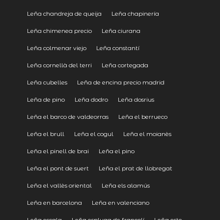
Leña chandreja de queija
Leña chapinería
Leña chimenea precio
Leña ciurana
Leña colmenar viejo
Leña constantí
Leña cornellà del terri
Leña cortegada
Leña cubelles
Leña de encina precio madrid
Leña de pino
Leña dodro
Leña dosrius
Leña el barco de valdeorras
Leña el berrueco
Leña el brull
Leña el cogul
Leña el moianès
Leña el pinell de brai
Leña el pino
Leña el pont de suert
Leña el prat de llobregat
Leña el vallès oriental
Leña els alamús
Leña en barcelona
Leña en valenciano
Leña escala
Leña espluga de francolí
Leña este