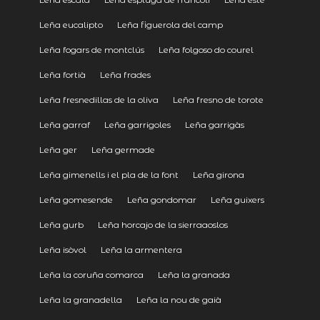
Leña eucalipto
Leña figuerola del camp
Leña fogars de montclús
Leña folgoso do courel
Leña fortià
Leña frades
Leña fresnedillas de la oliva
Leña fresno de torote
Leña garraf
Leña garrigoles
Leña garrigàs
Leña ger
Leña germade
Leña gimenells i el pla de la font
Leña girona
Leña gomesende
Leña gondomar
Leña guixers
Leña gurb
Leña horcajo de la sierraaoslos
Leña isòvol
Leña la armentera
Leña la coruña comarca
Leña la granada
Leña la granadella
Leña la nou de gaià