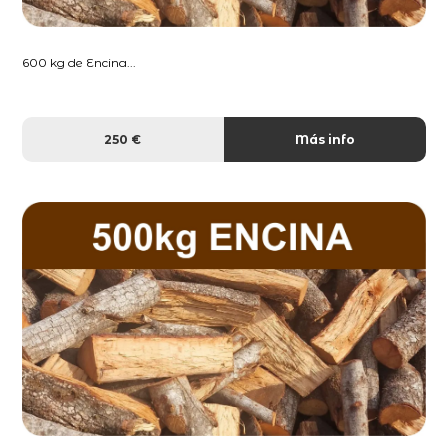
600 kg de Encina...
250 €
Más info