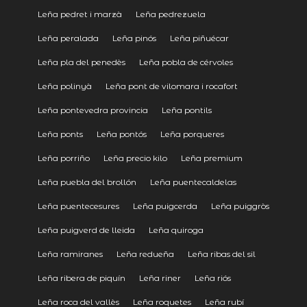
Leña pedret i marzà
Leña pedrezuela
Leña peralada
Leña pinós
Leña piñuécar
Leña pla del penedès
Leña pobla de cérvoles
Leña polinyà
Leña pont de vilomara i rocafort
Leña pontevedra provincia
Leña pontils
Leña ponts
Leña pontós
Leña porqueres
Leña porriño
Leña precio kilo
Leña premium
Leña puebla del brollón
Leña puentecaldelas
Leña puentecesures
Leña puigcerda
Leña puiggròs
Leña puigverd de lleida
Leña quiroga
Leña ramiranes
Leña redueña
Leña ribas del sil
Leña ribera de piquín
Leña riner
Leña riós
Leña roca del vallès
Leña roquetes
Leña rubí