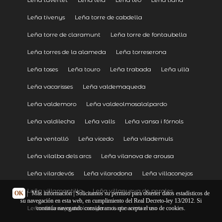
Leña tivenys
Leña torre de cabdella
Leña torre de claramunt
Leña torre de fontaubella
Leña torres de la alameda
Leña torreserona
Leña toses
Leña touro
Leña trabada
Leña ullà
Leña vacarisses
Leña valdemaqueda
Leña valdemoro
Leña valdeolmosalalpardo
Leña valdilecha
Leña valls
Leña vansa i fórnols
Leña ventalló
Leña vicedo
Leña vilademuls
Leña vilalba dels arcs
Leña vilanova de arousa
Leña vilardevós
Leña vilarodona
Leña villaconejos
Leña villamantilla
Leña villanueva de perales
OK
|
Más información
| Solicitamos su permiso para obtener datos estadísticos de
su navegación en esta web, en cumplimiento del Real Decreto-ley 13/2012. Si
Leña villavieja del lozoya
Leña vimianzo
continúa navegando consideramos que acepta el uso de cookies.