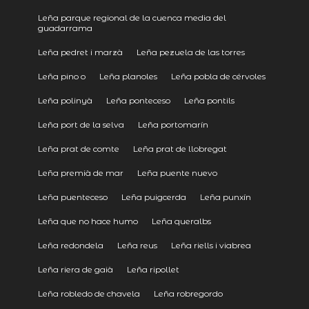
Leña parque regional de la cuenca media del
guadarrama
Leña pedret i marzà
Leña pezuela de las torres
Leña pino o
Leña planoles
Leña pobla de cérvoles
Leña polinyà
Leña ponteceso
Leña pontils
Leña port de la selva
Leña portomarín
Leña prat de comte
Leña prat de llobregat
Leña premià de mar
Leña puente nuevo
Leña puenteceso
Leña puigcerda
Leña punxín
Leña que no hace humo
Leña queralbs
Leña redondela
Leña reus
Leña riells i viabrea
Leña riera de gaià
Leña ripollet
Leña robledo de chavela
Leña robregordo