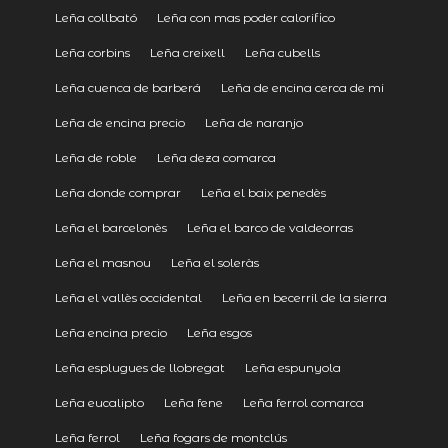
Leña collbató
Leña con mas poder calorifico
Leña corbins
Leña creixell
Leña cubells
Leña cuenca de barberá
Leña de encina cerca de mi
Leña de encina precio
Leña de naranjo
Leña de roble
Leña deza comarca
Leña donde comprar
Leña el baix penedès
Leña el barcelonès
Leña el barco de valdeorras
Leña el masnou
Leña el soleràs
Leña el vallès occidental
Leña en becerril de la sierra
Leña encina precio
Leña esgos
Leña esplugues de llobregat
Leña espunyola
Leña eucalipto
Leña fene
Leña ferrol comarca
Leña ferrol
Leña fogars de montclús