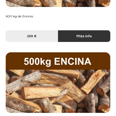
600 kg de Encina...
250 €
Más info