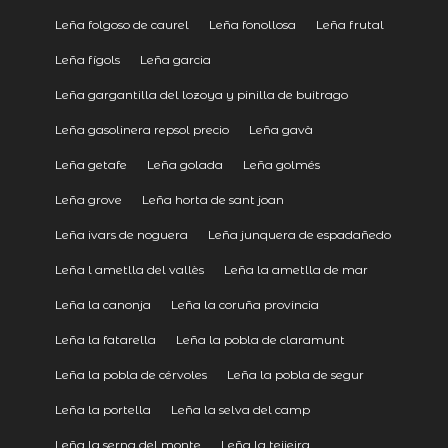
Leña folgoso de caurel
Leña fonollosa
Leña frutal
Leña fígols
Leña garcia
Leña gargantilla del lozoya y pinilla de buitrago
Leña gasolinera repsol precio
Leña gavà
Leña getafe
Leña golada
Leña golmés
Leña grove
Leña horta de sant joan
Leña ivars de noguera
Leña junquera de espadañedo
Leña l ametlla del vallès
Leña la ametlla de mar
Leña la canonja
Leña la coruña provincia
Leña la fatarella
Leña la pobla de claramunt
Leña la pobla de cérvoles
Leña la pobla de segur
Leña la portella
Leña la selva del camp
Leña la serna del monte
Leña la teijeira