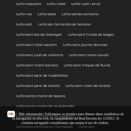
Leña roquetes
Leña rubió
Leña rupit i pruit
Leña rúa
Leña sada
Leña salnés comarca
Leña salt
Leña san fernando de henares
Leña sant boi de llobregat
Leña sant fruitós de bages
Leña sant hilari sacalm
Leña sant jaume denveja
Leña sant julià de vilatorta
Leña sant lloren savall
Leña sant martí sarroca
Leña sant miquel de fluvià
Leña sant pere de riudebitlles
Leña sant pere de torelló
Leña sant vicen de torelló
Leña santa maria de besora
Leña santa maría de la alameda
OK
|
Más información
| Solicitamos su permiso para obtener datos estadísticos de
Leña santa perpètua de mogoda
su navegación en esta web, en cumplimiento del Real Decreto-ley 13/2012. Si
continúa navegando consideramos que acepta el uso de cookies.
Leña saus camallera i llampaies
Leña sort