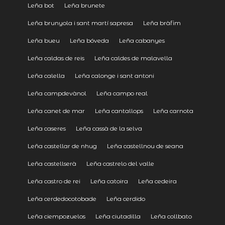
Leña bot
Leña brunete
Leña brunyola i sant martí sapresa
Leña bràfim
Leña bueu
Leña bóveda
Leña cabanyes
Leña caldas de reis
Leña caldes de malavella
Leña calella
Leña calonge i sant antoni
Leña campdevànol
Leña campo real
Leña canet de mar
Leña cantallops
Leña carnota
Leña caseres
Leña cassà de la selva
Leña castellar de nhug
Leña castellnou de seana
Leña castellserà
Leña castrelo del valle
Leña castro de rei
Leña catoira
Leña cedeira
Leña cerdedocotobade
Leña cerdido
Leña ciempozuelos
Leña ciutadilla
Leña collbato