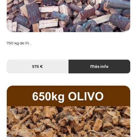
750 kg de Pi...
575 €
Más info