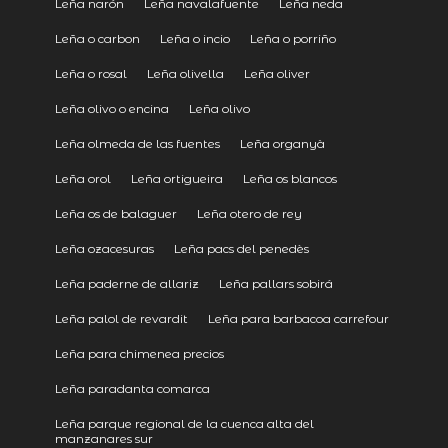
Leña narón
Leña navalafuente
Leña neda
Leña o carbon
Leña o incio
Leña o porriño
Leña o rosal
Leña olivella
Leña oliver
Leña olivo o encina
Leña olivo
Leña olmeda de las fuentes
Leña organyà
Leña orol
Leña ortigueira
Leña os blancos
Leña os de balaguer
Leña otero de rey
Leña ozacesuras
Leña pacs del penedès
Leña paderne de allariz
Leña pallars sobirá
Leña palol de revardit
Leña para barbacoa carrefour
Leña para chimenea precios
Leña paradanta comarca
Leña parque regional de la cuenca alta del
manzanares sur