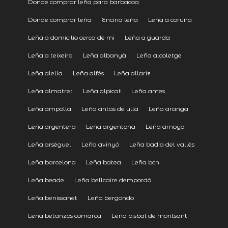
Donde comprar leña para barbacoa
Donde comprar leña
Encina leña
Leña a coruña
Leña a domicilio cerca de mi
Leña a guarda
Leña a teixeira
Leña albanyà
Leña alcoletge
Leña alella
Leña alfés
Leña allariz
Leña almatret
Leña alpicat
Leña ames
Leña ampolla
Leña antas de ulla
Leña aranga
Leña argentera
Leña argentona
Leña arnoya
Leña arsèguel
Leña avinyó
Leña badia del vallès
Leña barcelona
Leña batea
Leña bcn
Leña beade
Leña bellcaire dempordà
Leña benissanet
Leña bergondo
Leña betanzos comarca
Leña bisbal de montsant