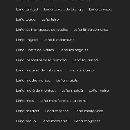
Leña la vajol
Leña la vall de bianya
Leña la vega
Leña legua
Leña leiro
Leña les franqueses del vallès
Leña limia comarca
Leña linyola
Leña llia damunt
Leña llinars del vallès
Leña los nogales
Leña los santos de la humosa
Leña lourenzá
Leña maanet de cabrenys
Leña madarcos
Leña madremanya
Leña maials
Leña maià de montcal
Leña maldà
Leña meira
Leña meis
Leña miraflores de la sierra
Leña miravet
Leña moeche
Leña mollerussa
Leña molló
Leña monterrei
Leña moyanés