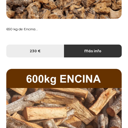
650 kg de Encina...
230 €
Más info