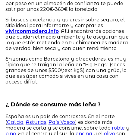
por peso en un almacén de confianza te puede
salir por unos 220€-360€ la tonelada.
Si buscas excelencia y quieres ir sobre seguro, el
sitio ideal para informarte y comprar es
vivirconmadera.info
. Allí encontrarás opciones
que cuidan el medio ambiente y te aseguran que
lo que estás metiendo en tu chimenea es madera
de verdad, bien seca y con buen rendimiento.
En zonas como Barcelona y alrededores, es muy
típico que te traigan la leña en "Big Bags" (sacos
grandes de unos $500\text kg$) con una grúa, lo
que es súper cómodo si vives en una casa con
acceso difícil.
¿ Dónde se consume más leña ?
España es un país de contrastes. En el norte
(
Galicia
,
Asturias
,
País Vasco
) es donde más
madera se corta y se consume, sobre todo
roble
y
pino
. En el centro y el sur, la
encina
y el
olivo
son