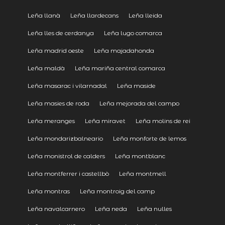
Leña llanà
Leña llardecans
Leña lleida
Leña lles de cerdanya
Leña lugo comarca
Leña madrid oeste
Leña majadahonda
Leña maldà
Leña mariña central comarca
Leña masarac i vilarnadal
Leña maside
Leña masies de roda
Leña mejorada del campo
Leña meranges
Leña miravet
Leña molins de rei
Leña mondarizbalneario
Leña monforte de lemos
Leña monistrol de calders
Leña montblanc
Leña montferrer i castellbò
Leña montmell
Leña montras
Leña montroig del camp
Leña navalcarnero
Leña neda
Leña nulles