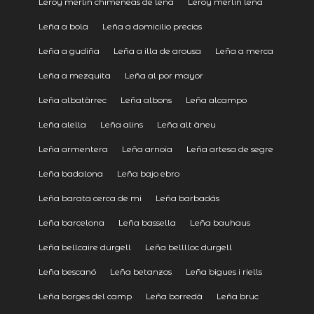
Leroy merlin chimeneas de leña
Leroy merlin leña
Leña a bola
Leña a domicilio precios
Leña a gudiña
Leña a illa de arousa
Leña a merca
Leña a mezquita
Leña al por mayor
Leña albatàrrec
Leña albons
Leña alcampo
Leña alella
Leña alins
Leña alt àneu
Leña armentera
Leña arnoia
Leña artesa de segre
Leña badalona
Leña bajo ebro
Leña barata cerca de mi
Leña barbadás
Leña barcelona
Leña bassella
Leña bauhaus
Leña bellcaire durgell
Leña belllloc durgell
Leña bescanó
Leña betanzos
Leña bigues i riells
Leña borges del camp
Leña borredà
Leña bruc