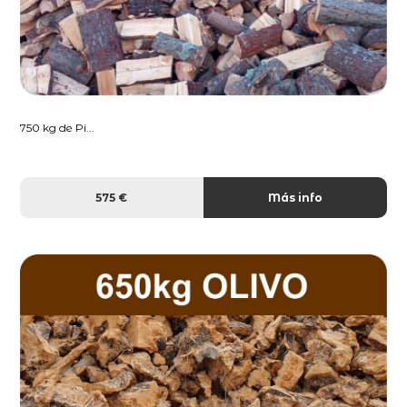
750 kg de Pi...
575 €
Más info