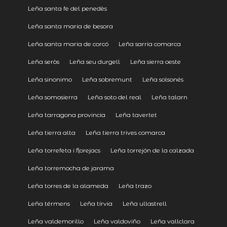
Leña santa fe del penedès
Leña santa maria de besora
Leña santa maria de corcó
Leña sarria comarca
Leña seròs
Leña seu durgell
Leña sierra oeste
Leña sinonimo
Leña sobremunt
Leña solsonés
Leña somosierra
Leña soto del real
Leña talarn
Leña tarragona provincia
Leña tavertet
Leña tierra alta
Leña tierra trives comarca
Leña torrefeta i florejacs
Leña torrejón de la calzada
Leña torremocha de jarama
Leña torres de la alameda
Leña trazo
Leña térmens
Leña tírvia
Leña ullastrell
Leña valdemorillo
Leña valdoviño
Leña vallclara