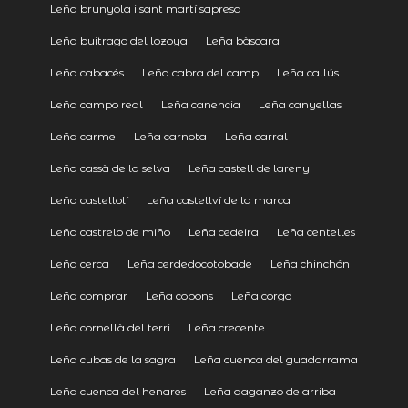
Leña brunyola i sant martí sapresa
Leña buitrago del lozoya
Leña bàscara
Leña cabacés
Leña cabra del camp
Leña callús
Leña campo real
Leña canencia
Leña canyellas
Leña carme
Leña carnota
Leña carral
Leña cassà de la selva
Leña castell de lareny
Leña castellolí
Leña castellví de la marca
Leña castrelo de miño
Leña cedeira
Leña centelles
Leña cerca
Leña cerdedocotobade
Leña chinchón
Leña comprar
Leña copons
Leña corgo
Leña cornellà del terri
Leña crecente
Leña cubas de la sagra
Leña cuenca del guadarrama
Leña cuenca del henares
Leña daganzo de arriba