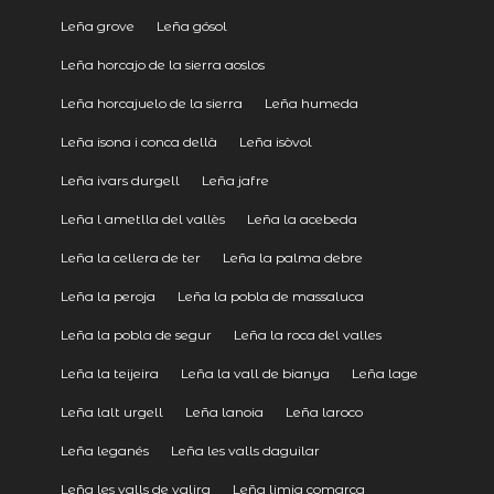
Leña grove
Leña gósol
Leña horcajo de la sierra aoslos
Leña horcajuelo de la sierra
Leña humeda
Leña isona i conca dellà
Leña isòvol
Leña ivars durgell
Leña jafre
Leña l ametlla del vallès
Leña la acebeda
Leña la cellera de ter
Leña la palma debre
Leña la peroja
Leña la pobla de massaluca
Leña la pobla de segur
Leña la roca del valles
Leña la teijeira
Leña la vall de bianya
Leña lage
Leña lalt urgell
Leña lanoia
Leña laroco
Leña leganés
Leña les valls daguilar
Leña les valls de valira
Leña limia comarca