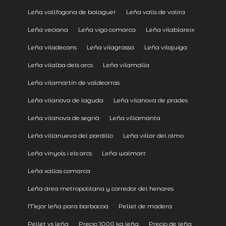
Leña vallfogona de balaguer
Leña valls de valira
Leña veciana
Leña vigo comarca
Leña vilablareix
Leña viladecans
Leña vilagrassa
Leña vilajuïga
Leña vilalba dels arcs
Leña vilamalla
Leña vilamartín de valdeorras
Leña vilanova de laguda
Leña vilanova de prades
Leña vilanova de segrià
Leña villamanta
Leña villanueva del pardillo
Leña villar del olmo
Leña vinyols i els arcs
Leña walmart
Leña xallas comarca
Leña área metropolitana y corredor del henares
Mejor leña para barbacoa
Pellet de madera
Pellet vs leña
Precio 1000 kg leña
Precio de leña