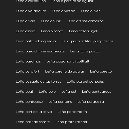
Leña o carballiño
Leña o pereiro de aguiar
Leña o valadouro
Leña o vicedo
Leña oliver
Leña olvan
Leña online
Leña orense comarca
Leña osona
Leña oímbra
Leña palafrugell
Leña palau danglesola
Leña palausolità i plegamans
Leña para chimenea precios
Leña para paella
Leña pardinas
Leña passanant i belltall
Leña perafort
Leña pereiro de aguiar
Leña perelló
Leña pezuela de las torres
Leña pla del penedès
Leña poal
Leña poio
Leña pol
Leña ponteareas
Leña ponteceso
Leña pontons
Leña porqueira
Leña port de la selva
Leña portomarín
Leña prat de comte
Leña prats i sansor