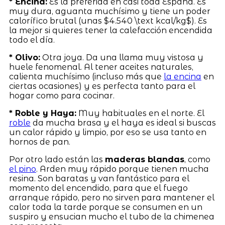
* Encina:
Es la preferida en casi toda España. Es
muy dura, aguanta muchísimo y tiene un poder
calorífico brutal (unas $4.540 \text kcal/kg$). Es
la mejor si quieres tener la calefacción encendida
todo el día.
* Olivo:
Otra joya. Da una llama muy vistosa y
huele fenomenal. Al tener aceites naturales,
calienta muchísimo (incluso más que
la encina
en
ciertas ocasiones) y es perfecta tanto para el
hogar como para cocinar.
* Roble y Haya:
Muy habituales en el norte. El
roble
da mucha brasa y el haya es ideal si buscas
un calor rápido y limpio, por eso se usa tanto en
hornos de pan.
Por otro lado están las
maderas blandas
, como
el pino
. Arden muy rápido porque tienen mucha
resina. Son baratas y van fantástico para el
momento del encendido, para que el fuego
arranque rápido, pero no sirven para mantener el
calor toda la tarde porque se consumen en un
suspiro y ensucian mucho el tubo de la chimenea