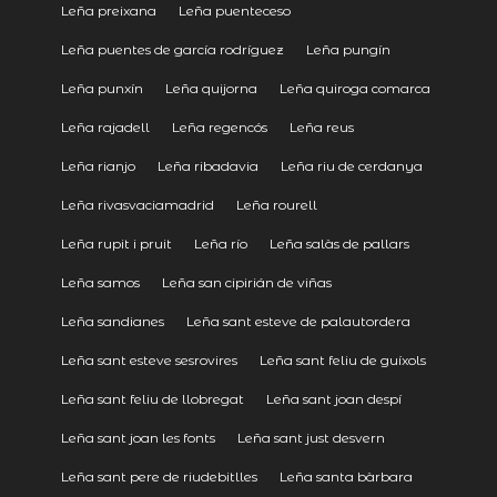
Leña preixana
Leña puenteceso
Leña puentes de garcía rodríguez
Leña pungín
Leña punxín
Leña quijorna
Leña quiroga comarca
Leña rajadell
Leña regencós
Leña reus
Leña rianjo
Leña ribadavia
Leña riu de cerdanya
Leña rivasvaciamadrid
Leña rourell
Leña rupit i pruit
Leña río
Leña salàs de pallars
Leña samos
Leña san cipirián de viñas
Leña sandianes
Leña sant esteve de palautordera
Leña sant esteve sesrovires
Leña sant feliu de guíxols
Leña sant feliu de llobregat
Leña sant joan despí
Leña sant joan les fonts
Leña sant just desvern
Leña sant pere de riudebitlles
Leña santa bàrbara