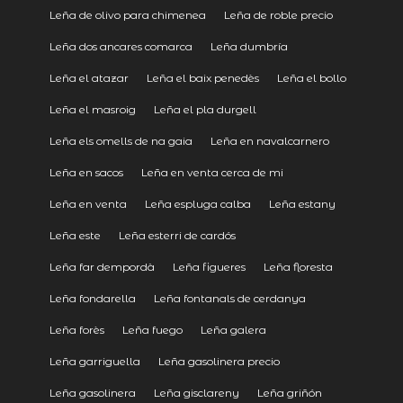
Leña de olivo para chimenea
Leña de roble precio
Leña dos ancares comarca
Leña dumbría
Leña el atazar
Leña el baix penedès
Leña el bollo
Leña el masroig
Leña el pla durgell
Leña els omells de na gaia
Leña en navalcarnero
Leña en sacos
Leña en venta cerca de mi
Leña en venta
Leña espluga calba
Leña estany
Leña este
Leña esterri de cardós
Leña far dempordà
Leña figueres
Leña floresta
Leña fondarella
Leña fontanals de cerdanya
Leña forès
Leña fuego
Leña galera
Leña garriguella
Leña gasolinera precio
Leña gasolinera
Leña gisclareny
Leña griñón