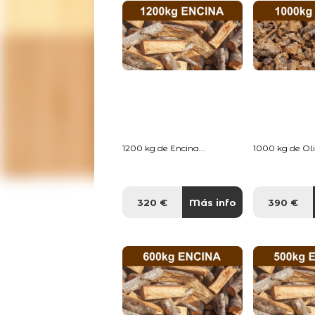
1200 kg de Encina...
1000 kg de Oliv
320 €
Más info
390 €