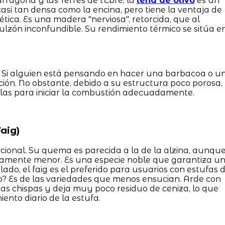
ragona y las Terres de l'Ebre, la
leña de olivo
es un
casi tan densa como la encina, pero tiene la ventaja de
tica. Es una madera "nerviosa", retorcida, que al
ón inconfundible. Su rendimiento térmico se sitúa e
. Si alguien está pensando en hacer una barbacoa o u
ción. No obstante, debido a su estructura poco porosa,
illas para iniciar la combustión adecuadamente.
aig)
icional. Su quema es parecida a la de la alzina, aunqu
eramente menor. Es una especie noble que garantiza u
lado, el faig es el preferido para usuarios con estufas 
o? Es de las variedades que menos ensucian. Arde con
s chispas y deja muy poco residuo de ceniza, lo que
ento diario de la estufa.