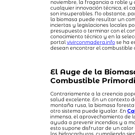
noviembre, la fragancia a roble y 
cualquier innovación técnica, el c
son insuperables. No obstante, pa
la biomasa puede resultar un com
inciertas y legislaciones locales po
presupuesto o terminar con el con
conocimiento técnico y en la selecc
portal
vivirconmadera.info
se ha e
desean encontrar el combustible 
El Auge de la Biomas
Combustible Primordi
Contrariamente a la creencia popu
salud excelente. En un contexto do
montaña rusa, la biomasa foresta
otro sistema puede igualar. En
Ca
inmensa, el aprovechamiento de l
ayuda a prevenir incendios y a man
esto supone disfrutar de un calor 
los hidrocarburos, cumpliendo siemp