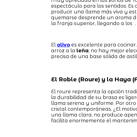
Muy apreciada en las zonas de Tar
espectáculo para los sentidos. Es 
producir una llama más viva y esté
quemarse desprende un aroma dulz
la franja superior, llegando a los .
El
olivo
es excelente para cocinar
arroz a la
leña
, no hay mejor elec
precisa de una base sólida de ast
El Roble (Roure) y la Haya (F
El roure representa la opción trad
la durabilidad de su brasa es lig
llama serena y uniforme. Por otro 
cristal contemporáneas. ¿El motiv
una llama clara, no produce apena
facilita enormemente el mantenimi