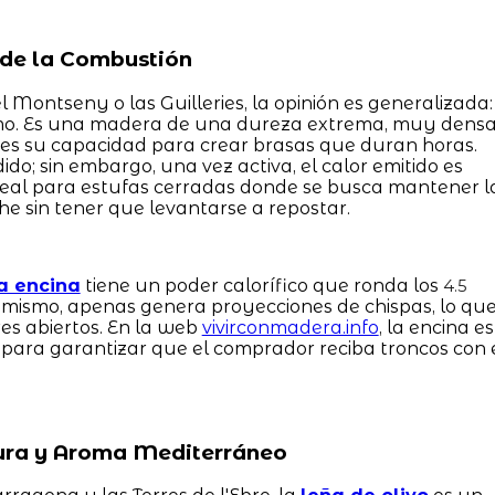
a de la Combustión
l Montseny o las Guilleries, la opinión es generalizada:
remo. Es una madera de una dureza extrema, muy dens
 es su capacidad para crear brasas que duran horas.
do; sin embargo, una vez activa, el calor emitido es
ideal para estufas cerradas donde se busca mantener l
e sin tener que levantarse a repostar.
a encina
tiene un poder calorífico que ronda los
4.5
imismo, apenas genera proyecciones de chispas, lo qu
es abiertos. En la web
vivirconmadera.info
, la encina es
a para garantizar que el comprador reciba troncos con 
 Pura y Aroma Mediterráneo