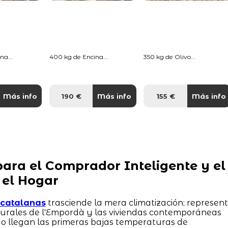
na...
400 kg de Encina...
350 kg de Olivo...
Más info
190 €
Más info
155 €
Más info
ara el Comprador Inteligente y el
 el Hogar
s catalanas
trasciende la mera climatización; represen
 rurales de l'Empordà y las viviendas contemporáneas
o llegan las primeras bajas temperaturas de