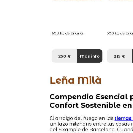
600 kg de Encina...
500 kg de Enci
250 €
Más info
215 €
Leña Milà
Compendio Esencial p
Confort Sostenible en
El arraigo del fuego en las
tierra
un lazo milenario entre las casas
del Eixample de Barcelona. Cuand