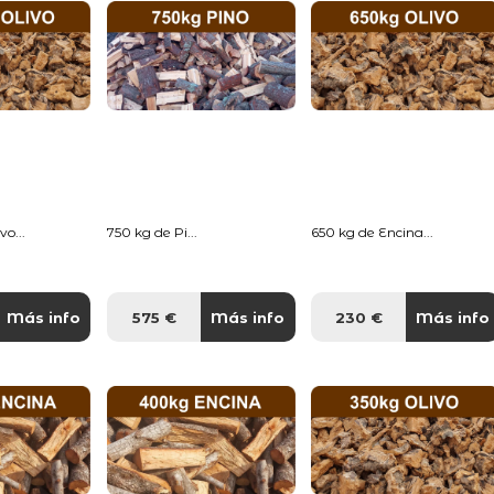
o...
750 kg de Pi...
650 kg de Encina...
Más info
575 €
Más info
230 €
Más info