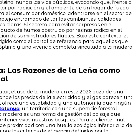
alzina inunda las vías públicas, evocando que, frente a
alor por radiación y el ambiente de un hogar de fuego
ra el consumidor doméstico, adentrarse en el sector de
plejo entramado de tarifas cambiantes, calidades
co claras. El secreto para evitar sorpresas en el
ducto de humos obstruido por resinas radica en el
ión de suministradores fiables. Bajo este contexto, el
rigido como el portal de referencia para aquellos que
óptimo y una vivencia completa vinculada a la madera
a: Las Razones de la Leña como
al
lar, el uso de la madera en este 2026 goza de una
nde los precios de la electricidad y el gas parecen un
l ofrece una estabilidad y una autonomía que ningún
talunya
, un territorio con una superficie forestal
a madera es una forma de gestión del paisaje que
tener vivos nuestros bosques. Para el cliente final,
de proximidad con una huella ecológica inferior a la d
re los criterios de eficiencia definidos por la