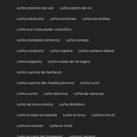
Leña castrelo do val
Leña castro de rei
Leña cataluña
Leña centelles
Leña cercedilla
Leña con mas poder calorifico
Leña condado comarca
Leña conesa
Leña constantí
Leña copons
Leña corbera debre
Leña cospeito
Leña cubas de la sagra
Leña cuenca de barberá
Leña cuenca del medio jarama
Leña cunit
Leña cuntis
Leña darnius
Leña de naranjo
Leña de olivo precio
Leña deltebre
Leña el baix empordà
Leña el bruc
Leña el brull
Leña el catllar
Leña el milà
Leña el prat de llobregat
Leña el priorat