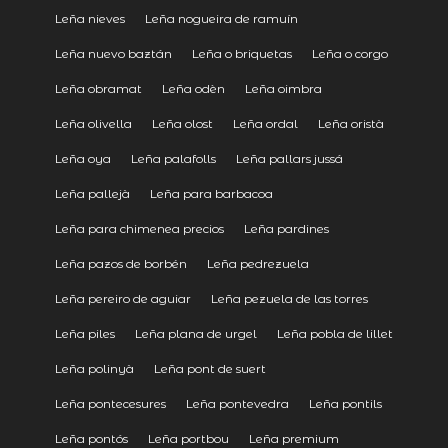
Leña nieves
Leña nogueira de ramuín
Leña nuevo baztán
Leña o briquetas
Leña o corgo
Leña obramat
Leña odèn
Leña oimbra
Leña olivella
Leña olost
Leña ordal
Leña oristà
Leña oya
Leña palafolls
Leña pallars jussá
Leña pallejà
Leña para barbacoa
Leña para chimenea precios
Leña pardines
Leña pazos de borbén
Leña pedrezuela
Leña pereiro de aguiar
Leña pezuela de las torres
Leña piles
Leña plana de urgel
Leña pobla de lillet
Leña polinyà
Leña pont de suert
Leña pontecesures
Leña pontevedra
Leña pontils
Leña pontós
Leña portbou
Leña premium