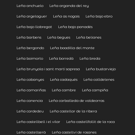
Leña anchuelo
Leña arganda del rey
Leña argelaguer
Leña as nogais
Leña bajo ebro
Leña bajo llobregat
Leña bajo panadés
Leña barbens
Leña begues
Leña belianes
Leña bergondo
Leña boadilla del monte
Leña boimorto
Leña borredà
Leña breda
Leña brunyola i sant martí sapresa
Leña bustarviejo
Leña cabanyes
Leña cadaqués
Leña calldetenes
Leña camariñas
Leña cambre
Leña campiña
Leña canencia
Leña carballeda de valdeorras
Leña cardedeu
Leña castellar de la ribera
Leña castellbell i el vilar
Leña castellfollit de la roca
Leña castellserà
Leña castellví de rosanes