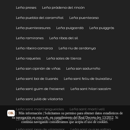
Leña preses
Leña prádena del rincón
Leña puebla del caramiñal
Leña puenteceso
Leña puentecesures
Leña puigcerdà
Leña puiggròs
Leña ramiranes
Leña ribas del sil
Leña ribeiro comarca
Leña riu de cerdanya
Leña roquetes
Leña sales de llierca
Leña san cipirián de viñas
Leña san sadurniño
Leña sant boi de lluanès
Leña sant feliu de buixalleu
Leña sant guim de freixenet
Leña sant hilari sacalm
Leña sant julià de vilatorta
Leña sant martí sesgueioles
Leña sant martí vell
OK
|
Más información
| Solicitamos su permiso para obtener datos estadísticos de
su navegación en esta web, en cumplimiento del Real Decreto-ley 13/2012. Si
Leña sant mateu de bages
Leña sant pau de segúries
continúa navegando consideramos que acepta el uso de cookies.
Leña sant pere de vilamajor
Leña sant quirze safaja