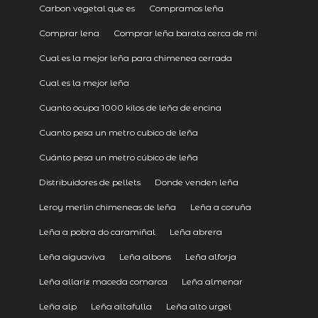
Carbon vegetal que es
Compramos leña
Comprar lena
Comprar leña barata cerca de mi
Cual es la mejor leña para chimenea cerrada
Cual es la mejor leña
Cuanto ocupa 1000 kilos de leña de encina
Cuanto pesa un metro cubico de leña
Cuánto pesa un metro cúbico de leña
Distribuidores de pellets
Donde venden leña
Leroy merlin chimeneas de leña
Leña a coruña
Leña a pobra do caramiñal
Leña abrera
Leña aiguaviva
Leña albons
Leña alforja
Leña allariz maceda comarca
Leña almenar
Leña alp
Leña altafulla
Leña alto urgel