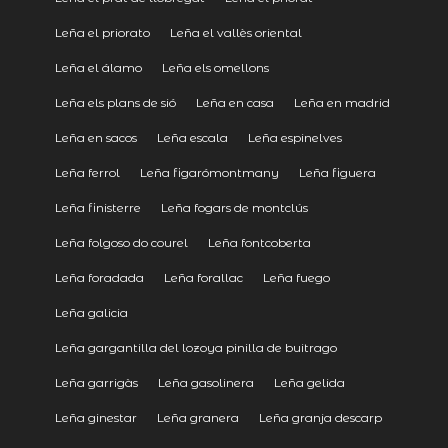
Leña el priorato
Leña el vallès oriental
Leña el álamo
Leña els omellons
Leña els plans de sió
Leña en casa
Leña en madrid
Leña en sacos
Leña escala
Leña espinelves
Leña ferrol
Leña figarómontmany
Leña figuera
Leña finisterre
Leña fogars de montclús
Leña folgoso do courel
Leña fontcoberta
Leña foradada
Leña forallac
Leña fuego
Leña galicia
Leña gargantilla del lozoya pinilla de buitrago
Leña garrigàs
Leña gasolinera
Leña gelida
Leña ginestar
Leña granera
Leña granja descarp