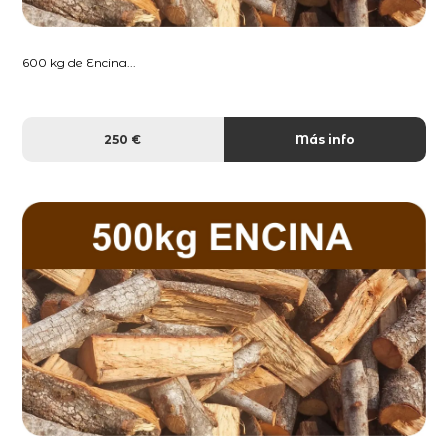
600 kg de Encina...
250 €
Más info