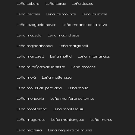
Leña llobera
Leña llorac
Leña llosses
Leña loeches
Leña los molinos
Leña lousame
Leña lozoyuela navas
Leña maanet de la selva
Leña maceda
Leña madrid este
Leña majadahonda
Leña marganell
Leña martorell
Leña mellid
Leña milanuncios
Leña miraflores de la sierra
Leña moeche
Leña moià
Leña mollerussa
Leña mollet de peralada
Leña molló
Leña mondariz
Leña monforte de lemos
Leña montblanc
Leña montesquiu
Leña mugardos
Leña muntanyola
Leña muros
Leña negreira
Leña negueira de muñiz