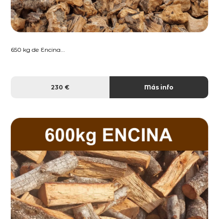
650 kg de Encina...
230 €
Más info