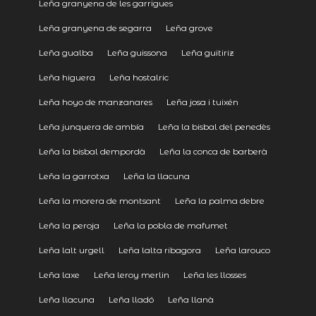
Leña granyena de les garrigues
Leña granyena de segarra
Leña grove
Leña gualba
Leña guissona
Leña guitiriz
Leña higuera
Leña hostalric
Leña hoyo de manzanares
Leña josa i tuixén
Leña junquera de ambía
Leña la bisbal del penedès
Leña la bisbal dempordà
Leña la conca de barberà
Leña la garrotxa
Leña la llacuna
Leña la morera de montsant
Leña la palma debre
Leña la peroja
Leña la pobla de mafumet
Leña lalt urgell
Leña lalta ribagora
Leña larouco
Leña laxe
Leña leroy merlin
Leña les llosses
Leña llacuna
Leña lladó
Leña llanà