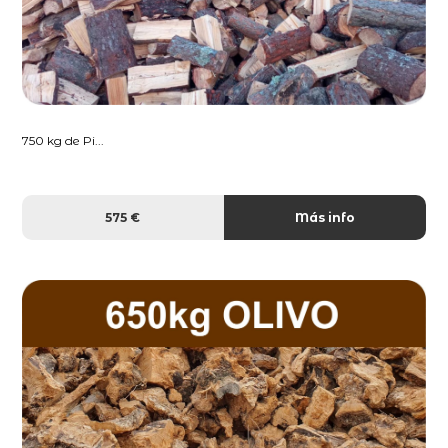
750 kg de Pi...
575 €
Más info