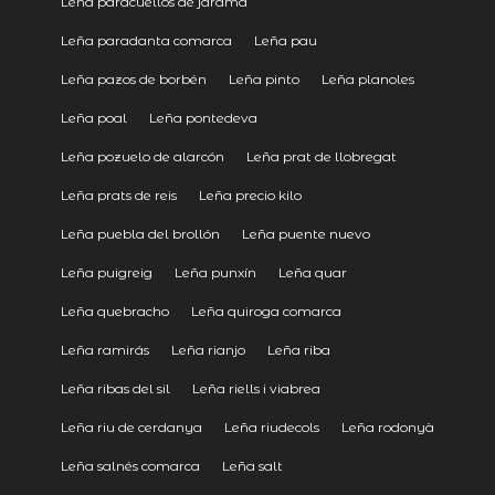
Leña paracuellos de jarama
Leña paradanta comarca
Leña pau
Leña pazos de borbén
Leña pinto
Leña planoles
Leña poal
Leña pontedeva
Leña pozuelo de alarcón
Leña prat de llobregat
Leña prats de reis
Leña precio kilo
Leña puebla del brollón
Leña puente nuevo
Leña puigreig
Leña punxín
Leña quar
Leña quebracho
Leña quiroga comarca
Leña ramirás
Leña rianjo
Leña riba
Leña ribas del sil
Leña riells i viabrea
Leña riu de cerdanya
Leña riudecols
Leña rodonyà
Leña salnés comarca
Leña salt