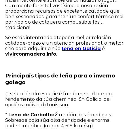
máis intelixente e sostible de climatizar o fogar.
Cun monte forestal vastísimo, a nosa rexión
proporciona recursos de excelente calidade que,
ben xestionados, garanten un confort térmico moi
por riba ao de calquera combustible fósil
tradicional.
Se estás intentando atopar a mellor relación
calidade-prezo e un atención profesional, o mellor
sitio para adquirir a túa
leña en Galicia
é
vivirconmadera.info
.
Principais tipos de leña para o inverno
galego
A selección da especie é fundamental para o
rendemento da túa cheminea. En Galicia, as
opcións máis habituais son:
*
Leña de Carballo:
É a raíña das frondosas.
Sobresae pola súa alta densidade e enorme
poder calorífico (aprox. 4.619 kcal/kg).