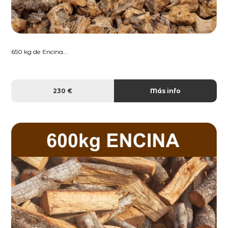
650 kg de Encina...
230 €
Más info