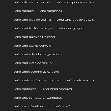
Leña salvatierra de miño
Leña san cipirián de viñas
Leña sanaüja
Leña sandianes
Leña sant feliu de codines
Leña sant feliu de guíxols
Leña sant fruitós de bages
Leña sant gregori
Leña sant guim de freixenet
Leña sant jaume denveja
Leña sant salvador de guardiola
Leña sant vicen de torelló
Leña santa coloma de cervelló
Leña santa eulàlia de riuprimer
Leña santa susanna
Leña santorcaz
Leña sarria comarca
Leña saus camallera i llampaies
Leña savallà del comtat
Leña saviñao