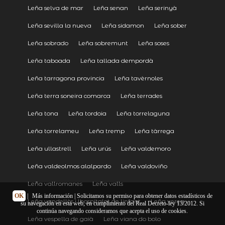
Leña selva de mar
Leña senan
Leña serinyà
Leña sevilla la nueva
Leña sidamon
Leña sober
Leña sobrado
Leña sobremunt
Leña soses
Leña taboada
Leña tallada dempordà
Leña tarragona provincia
Leña tavèrnoles
Leña terra soneira comarca
Leña terrades
Leña tona
Leña tordoia
Leña torrelaguna
Leña torrelameu
Leña tremp
Leña tàrrega
Leña ullastrell
Leña urús
Leña valdemoro
Leña valdeolmos alalpardo
Leña valdoviño
Leña vallromanes
Leña valls
OK
|
Más información
| Solicitamos su permiso para obtener datos estadísticos de
Leña vandellòs i lhospitalet de linfant
Leña verea
su navegación en esta web, en cumplimiento del Real Decreto-ley 13/2012. Si
continúa navegando consideramos que acepta el uso de cookies.
Leña vespella de gaià
Leña viana do bolo