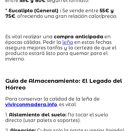
entre
55€ y 80€
según el formato.
*
Eucalipto (General) :
Se vende entre
55€ y
75€
, ofreciendo una gran relación calor/precio.
Es vital realizar una
compra anticipada
en
épocas cálidas. Pedir la
leña
en estas fechas
asegura mejores tarifas y la certeza de que el
producto estará listo para quemar para el
invierno.
Guía de Almacenamiento: El Legado del
Hórreo
Para conservar la calidad de la leña de
vivirconmadera.info
, es vital:
1.
Aislamiento del suelo:
No tocar el suelo
directo (usar palets o soportes).
2.
Aireación:
Cubrir solo la parte superior (tejado),