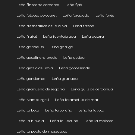
Leña finisterre comarca
Leña flaà
Leña folgoso do courel
Leña foradada
Leña forès
Leña fresnedillas de la oliva
Leña fresno
Leña frutal
Leña fuenlabrada
Leña galera
Leña garidellss
Leña garriga
Leña gasolinera precio
Leña gelida
Leña ginzio de limia
Leña gomesende
Leña gondomar
Leña granada
Leña granyena de segarra
Leña guils de cerdanya
Leña ivars durgell
Leña la ametlla de mar
Leña la bola
Leña la coruña
Leña la fuliola
Leña la hiruela
Leña la llacuna
Leña la molsosa
Leña la pobla de massaluca