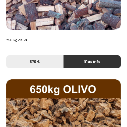
750 kg de Pi...
575 €
Más info