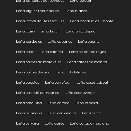
Leña banyeres del penedès
Leña bausen
Leña bigues i riells del fai
Leña blanes
Leña boadella i les escaules
Leña boadilla del monte
Leña boiro
Leña bolvir
Leña brico depot
Leña bòrdes es
Leña cabanas
Leña cabrils
Leña calaf
Leña calafell
Leña caldas de reyes
Leña caldes de malavella
Leña caldes de montbui
Leña caldes destrac
Leña calldetenes
Leña capolat
Leña carrefour
Leña castellbisbal
Leña castelló dempúries
Leña castroverde
Leña cataluña
Leña catoira
Leña cedeira
Leña celanova
Leña cenicientos
Leña cerca
Leña cervera
Leña coirós
Leña collado mediano