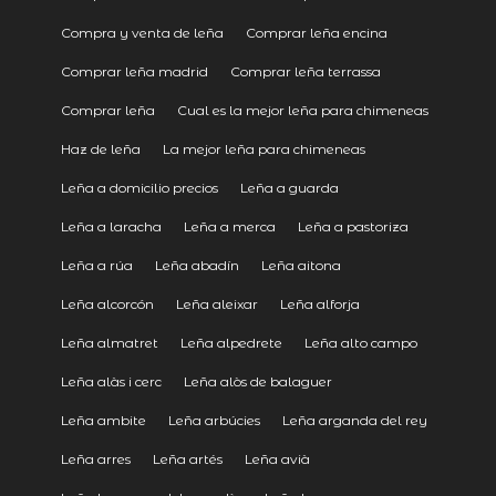
Compra y venta de leña
Comprar leña encina
Comprar leña madrid
Comprar leña terrassa
Comprar leña
Cual es la mejor leña para chimeneas
Haz de leña
La mejor leña para chimeneas
Leña a domicilio precios
Leña a guarda
Leña a laracha
Leña a merca
Leña a pastoriza
Leña a rúa
Leña abadín
Leña aitona
Leña alcorcón
Leña aleixar
Leña alforja
Leña almatret
Leña alpedrete
Leña alto campo
Leña alàs i cerc
Leña alòs de balaguer
Leña ambite
Leña arbúcies
Leña arganda del rey
Leña arres
Leña artés
Leña avià