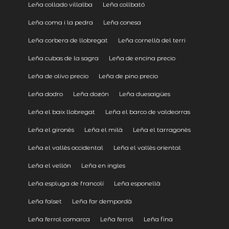
Leña collado villalba
Leña collbató
Leña coma i la pedra
Leña conesa
Leña corbera de llobregat
Leña cornellà del terri
Leña cubas de la sagra
Leña de encina precio
Leña de olivo precio
Leña de pino precio
Leña dodro
Leña dozón
Leña duesaigües
Leña el baix llobregat
Leña el barco de valdeorras
Leña el gironès
Leña el milà
Leña el tarragonès
Leña el vallès occidental
Leña el vallès oriental
Leña el vellón
Leña en ingles
Leña espluga de francolí
Leña esponellà
Leña falset
Leña far dempordà
Leña ferrol comarca
Leña ferrol
Leña fina