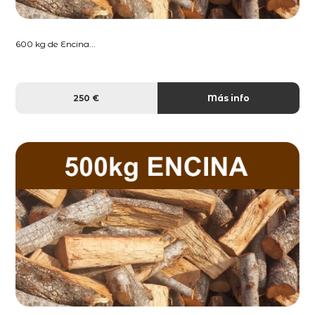
600 kg de Encina...
250 €
Más info