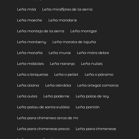
Leña milà
Leña miraflores de la sierra
Leña moeche
Leña mondariz
Leña montejo de la sierra
Leña montgai
Leña montseny
Leña morata de tajuña
Leña moraña
Leña muros
Leña móra debre
Leña móstoles
Leña naranjo
Leña nulles
Leña o briquetas
Leña o pellet
Leña o páramo
Leña oliana
Leña olèrdola
Leña ortegal comarca
Leña outes
Leña paderne
Leña palas de rey
Leña palau de santa eulàlia
Leña pantón
Leña para chimenea cerca de mi
Leña para chimeneas precio
Leña para chimeneas