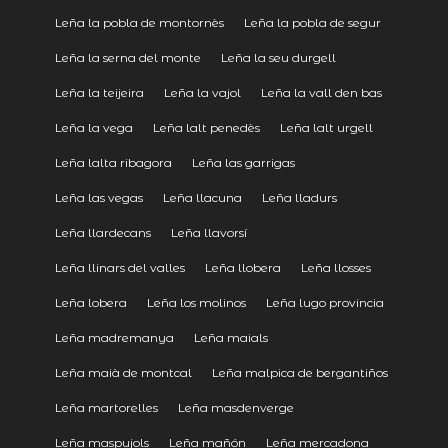
Leña la pobla de montornès
Leña la pobla de segur
Leña la serna del monte
Leña la seu durgell
Leña la teijeira
Leña la vajol
Leña la vall den bas
Leña la vega
Leña lalt penedès
Leña lalt urgell
Leña lalta ribagora
Leña las garrigas
Leña las vegas
Leña llacuna
Leña lladurs
Leña llardecans
Leña llavorsí
Leña llinars del valles
Leña llobera
Leña llosses
Leña lobera
Leña los molinos
Leña lugo provincia
Leña madremanya
Leña maials
Leña maià de montcal
Leña malpica de bergantiños
Leña martorelles
Leña masdenverge
Leña maspujols
Leña mañón
Leña mercadona