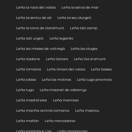
Leña la roca del valles
Leña la selva de mar
Leña la sentiu de sió
Leña la seu durgell
Leña la torre de claramunt
Leña lalt camp
Leña lalt urgell
Leña leganés
Leña les masies de voltregà
Leña les oluges
Leña lladorre
Leña llanars
Leña llia d amunt
Leña llimiana
Leña llinars del valles
Leña llosses
Leña lobios
Leña los molinos
Leña lugo provincia
Leña lugo
Leña maanet de cabrenys
Leña madrid este
Leña manresa
Leña mariña central comarca
Leña masnou
Leña mañón
Leña mercadona
Leña montagut i oix
Leña monterroso