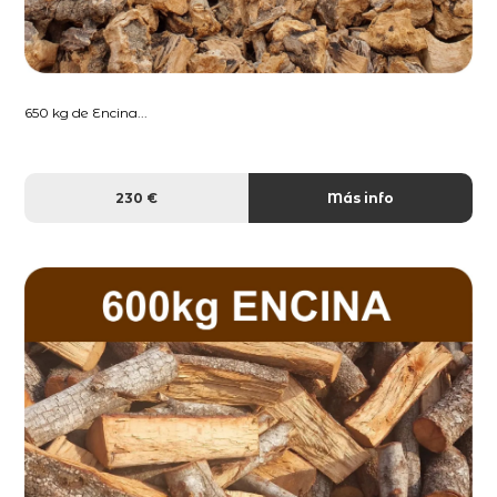
650 kg de Encina...
230 €
Más info