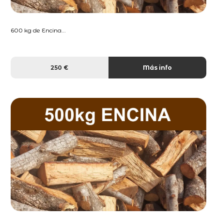
600 kg de Encina...
250 €
Más info