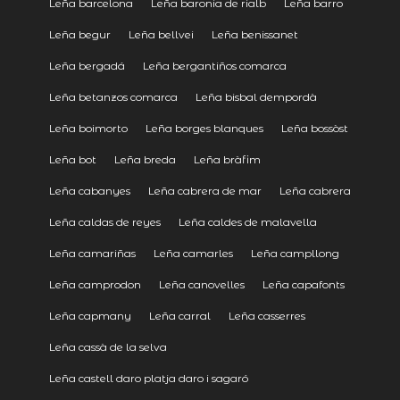
Leña barcelona
Leña baronia de rialb
Leña barro
Leña begur
Leña bellvei
Leña benissanet
Leña bergadá
Leña bergantiños comarca
Leña betanzos comarca
Leña bisbal dempordà
Leña boimorto
Leña borges blanques
Leña bossòst
Leña bot
Leña breda
Leña bràfim
Leña cabanyes
Leña cabrera de mar
Leña cabrera
Leña caldas de reyes
Leña caldes de malavella
Leña camariñas
Leña camarles
Leña campllong
Leña camprodon
Leña canovelles
Leña capafonts
Leña capmany
Leña carral
Leña casserres
Leña cassà de la selva
Leña castell daro platja daro i sagaró