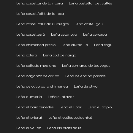
Leña castellar de la ribera
Leña castellar del vallès
Leña castellfollit de la roca
Leña castellfollit de riubregós
Leña castellgalí
Leña castellserà
Leña celanova
Leña cerceda
Leña chimenea precio
Leña ciutadilla
Leña cogul
Leña colera
Leña coll de nargó
Leña collado mediano
Leña comarca de las vegas
Leña daganzo de arriba
Leña de encina precios
Leña de olivo para chimenea
Leña de olivo
Leña dumbría
Leña el atazar
Leña el baix penedès
Leña el lloar
Leña el papiol
Leña el priorat
Leña el vallès occidental
Leña el vellón
Leña els prats de rei