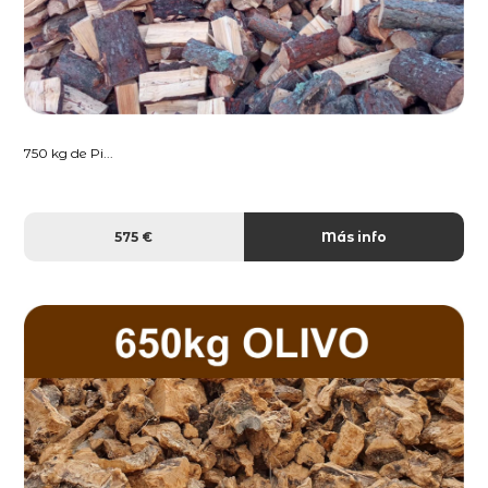
750 kg de Pi...
575 €
Más info