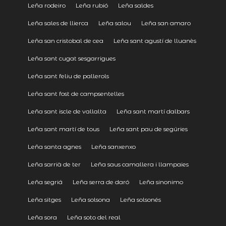
Leña rodeiro
Leña rubió
Leña saldes
Leña sales de llierca
Leña salou
Leña san amaro
Leña san cristobal de cea
Leña sant agustí de lluanès
Leña sant cugat sesgarrigues
Leña sant feliu de pallerols
Leña sant fost de campsentelles
Leña sant iscle de vallalta
Leña sant martí dalbars
Leña sant martí de tous
Leña sant pau de segúries
Leña santa agnes
Leña sanxenxo
Leña sarrià de ter
Leña saus camallera i llampaies
Leña segriá
Leña serra de daró
Leña sinonimo
Leña sitges
Leña solsona
Leña solsonés
Leña sora
Leña soto del real