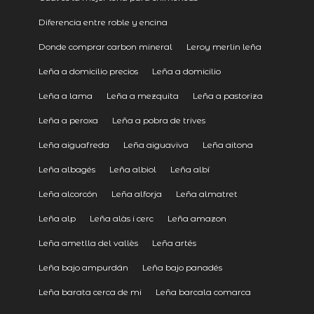
Diferencia entre roble y encina
Donde comprar carbon mineral
Leroy merlin leña
Leña a domicilio precios
Leña a domicilio
Leña a lama
Leña a mezquita
Leña a pastoriza
Leña a peroxa
Leña a pobra de trives
Leña aiguafreda
Leña aiguaviva
Leña aitona
Leña albagés
Leña albiol
Leña albí
Leña alcorcón
Leña alforja
Leña almatret
Leña alp
Leña alàs i cerc
Leña amazon
Leña ametlla del vallès
Leña artés
Leña bajo ampurdán
Leña bajo panadés
Leña barata cerca de mi
Leña barcala comarca