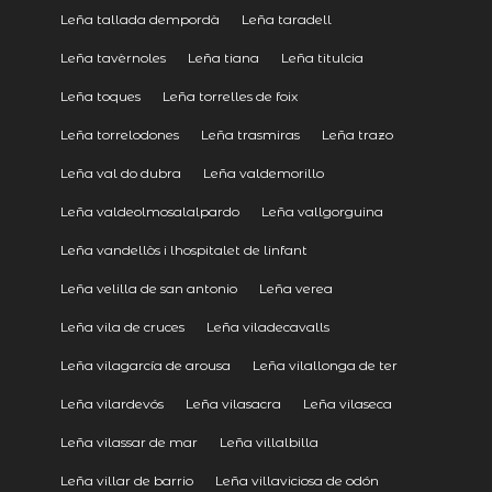
Leña tallada dempordà
Leña taradell
Leña tavèrnoles
Leña tiana
Leña titulcia
Leña toques
Leña torrelles de foix
Leña torrelodones
Leña trasmiras
Leña trazo
Leña val do dubra
Leña valdemorillo
Leña valdeolmosalalpardo
Leña vallgorguina
Leña vandellòs i lhospitalet de linfant
Leña velilla de san antonio
Leña verea
Leña vila de cruces
Leña viladecavalls
Leña vilagarcía de arousa
Leña vilallonga de ter
Leña vilardevós
Leña vilasacra
Leña vilaseca
Leña vilassar de mar
Leña villalbilla
Leña villar de barrio
Leña villaviciosa de odón