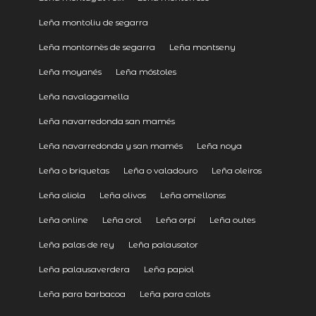
Leña montoliu de segarra
Leña montornès de segarra
Leña montseny
Leña moyanés
Leña móstoles
Leña navalagamella
Leña navarredonda san mamés
Leña navarredonda y san mamés
Leña noya
Leña o briquetas
Leña o valadouro
Leña oleiros
Leña oliola
Leña olivos
Leña omellonss
Leña online
Leña orol
Leña orpí
Leña outes
Leña palas de rey
Leña palausator
Leña palausaverdera
Leña papiol
Leña para barbacoa
Leña para calots