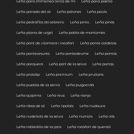
Leña para chimenea cerca de mi
Leña para paella
Leña parada del sil
Leña patones
Leña paüls
Leña pedrafita do cebreiro
Leña pinto
Leña pinós
Leña plana de urgel
Leña pobla de montornès
Leña pont de vilomara i rocafort
Leña ponte caldelas
Leña pontecesures
Leña pontedeume
Leña pontós
Leña porquera
Leña port de la selva
Leña portas
Leña pratdip
Leña premium
Leña prullans
Leña puebla de la sierra
Leña puigcerdà
Leña quijorna
Leña reus
Leña rianjo
Leña ribas de sil
Leña ripollés
Leña riudaura
Leña riudellots de la selva
Leña riumors
Leña riós
Leña robledillo de la jara
Leña rocafort de queralt