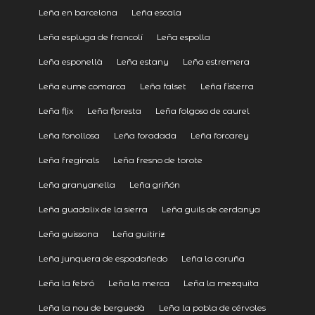
Leña en barcelona
Leña escala
Leña espluga de francolí
Leña espolla
Leña esponellà
Leña estany
Leña estremera
Leña eume comarca
Leña falset
Leña fisterra
Leña flix
Leña floresta
Leña folgoso de caurel
Leña fonollosa
Leña foradada
Leña forcarey
Leña freginals
Leña fresno de torote
Leña granyanella
Leña griñón
Leña guadalix de la sierra
Leña guils de cerdanya
Leña guissona
Leña guitiriz
Leña junquera de espadañedo
Leña la coruña
Leña la febró
Leña la merca
Leña la mezquita
Leña la nou de berguedà
Leña la pobla de cérvoles