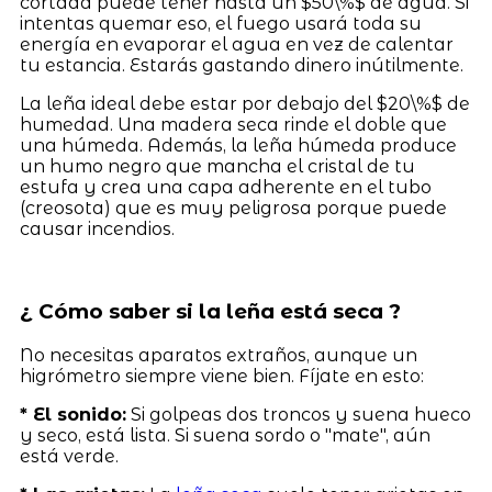
cortada puede tener hasta un $50\%$ de agua. Si
intentas quemar eso, el fuego usará toda su
energía en evaporar el agua en vez de calentar
tu estancia. Estarás gastando dinero inútilmente.
La leña ideal debe estar por debajo del $20\%$ de
humedad. Una madera seca rinde el doble que
una húmeda. Además, la leña húmeda produce
un humo negro que mancha el cristal de tu
estufa y crea una capa adherente en el tubo
(creosota) que es muy peligrosa porque puede
causar incendios.
¿ Cómo saber si la leña está seca ?
No necesitas aparatos extraños, aunque un
higrómetro siempre viene bien. Fíjate en esto:
* El sonido:
Si golpeas dos troncos y suena hueco
y seco, está lista. Si suena sordo o "mate", aún
está verde.