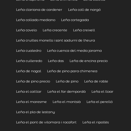
Leña clariana de cardener
Leña coll de nargó
Leña collado mediano
Leña cortegada
Leña covelo
Leña crecente
Leña creixell
Leña cruïlles monells i sant sadurní de lheura
Leña cualedro
Leña cuenca del medio jarama
Leña culleredo
Leña das
Leña de encina precio
Leña de nogal
Leña de pino para chimenea
Leña de pino precio
Leña de pino
Leña de roble
Leña el catllar
Leña el far dempordà
Leña el lloar
Leña el maresme
Leña el montsià
Leña el perelló
Leña el pla de lestany
Leña el pont de vilomara i rocafort
Leña el ripollès