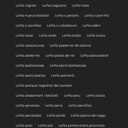
Leña nigrán
Leña noguera
Leña noia
Leña nuevo baztán
Leña o pellets
Leña o porriño
Leña o saviñao
Leña o valadouro
Leña odèn
Leña olost
Leña ordis
Leña oristà
Leña outes
Leña ozacesuras
Leña paderne de allariz
Leña paderne
Leña palas de rei
Leña palausator
Leña pallaresoss
Leña para barbacoas
Leña para paella
Leña parlavà
Leña parque regional del sureste
Leña passanant i belltall
Leña pau
Leña paüls
Leña penelles
Leña pera
Leña perafita
Leña peralada
Leña pinós
Leña plana del lago
Leña poio
Leña pol
Leña pontevedra provincia