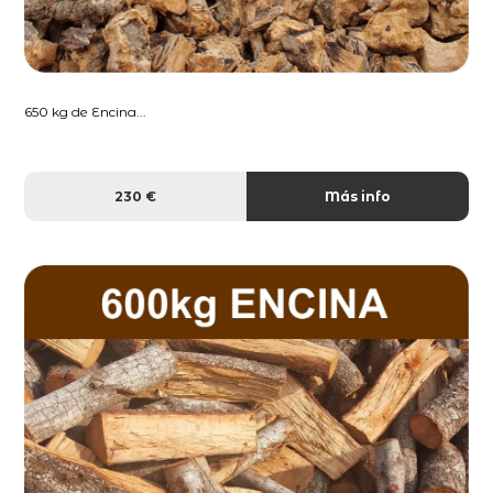
650 kg de Encina...
230 €
Más info