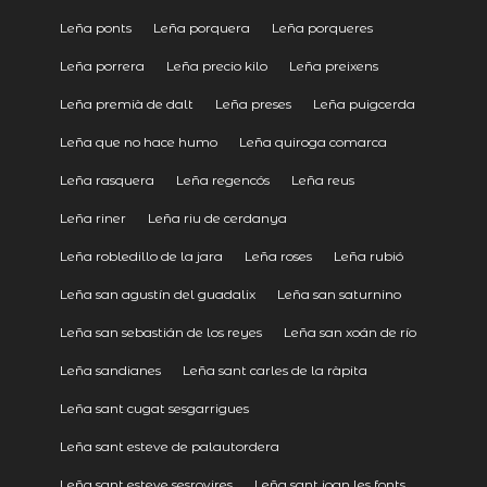
Leña ponts
Leña porquera
Leña porqueres
Leña porrera
Leña precio kilo
Leña preixens
Leña premià de dalt
Leña preses
Leña puigcerda
Leña que no hace humo
Leña quiroga comarca
Leña rasquera
Leña regencós
Leña reus
Leña riner
Leña riu de cerdanya
Leña robledillo de la jara
Leña roses
Leña rubió
Leña san agustín del guadalix
Leña san saturnino
Leña san sebastián de los reyes
Leña san xoán de río
Leña sandianes
Leña sant carles de la ràpita
Leña sant cugat sesgarrigues
Leña sant esteve de palautordera
Leña sant esteve sesrovires
Leña sant joan les fonts