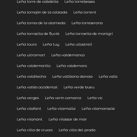
Leña torre de cabdella
Leña torrebesses
Leña torrejón de la calzada
Leña torrent
Leña torres de la alameda
Leña torreserona
Leña torroella de fluvià
Leña torroella de montgrí
Leña touro
Leña tuy
Leña ullastrell
Leña ultramort
Leña valdemanco
Leña valdemorillo
Leña valdemoro
Leña valdilecha
Leña vallbona danoia
Leña valls
Leña vallés occidental
Leña verde bueu
Leña verges
Leña verín comarca
Leña vic
Leña vilafant
Leña vilamalla
Leña vilamaniscle
Leña vilanant
Leña vilassar de mar
Leña villa de cruces
Leña villa del prado