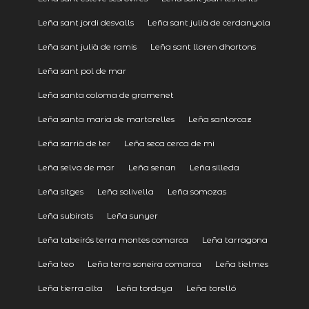
Leña sant jordi desvalls
Leña sant julià de cerdanyola
Leña sant julià de ramis
Leña sant lloren dhortons
Leña sant pol de mar
Leña santa coloma de gramenet
Leña santa maria de martorelles
Leña santorcaz
Leña sarrià de ter
Leña seca cerca de mi
Leña selva de mar
Leña senan
Leña silleda
Leña sitges
Leña solivella
Leña somozas
Leña subirats
Leña sunyer
Leña tabeirós terra montes comarca
Leña tarragona
Leña teo
Leña terra soneira comarca
Leña tielmes
Leña tierra alta
Leña tordoya
Leña torelló