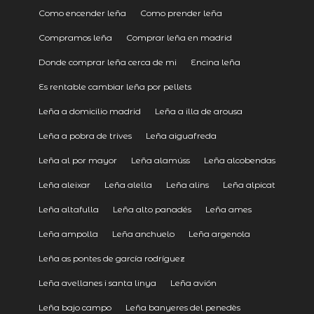
Como encender leña
Como prender leña
Compramos leña
Comprar leña en madrid
Donde comprar leña cerca de mi
Encina leña
Es rentable cambiar leña por pellets
Leña a domicilio madrid
Leña a illa de arousa
Leña a pobra de trives
Leña aiguafreda
Leña al por mayor
Leña alamúss
Leña alcobendas
Leña aleixar
Leña alella
Leña alins
Leña alpicat
Leña altafulla
Leña alto panadés
Leña ames
Leña ampolla
Leña anchuelo
Leña argenola
Leña as pontes de garcía rodríguez
Leña avellanes i santa linya
Leña avión
Leña bajo campo
Leña banyeres del penedès