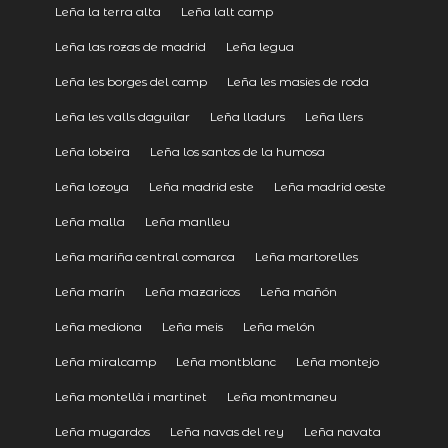
Leña la terra alta
Leña lalt camp
Leña las rozas de madrid
Leña legua
Leña les borges del camp
Leña les masies de roda
Leña les valls daguilar
Leña lladurs
Leña llers
Leña lobeira
Leña los santos de la humosa
Leña lozoya
Leña madrid este
Leña madrid oeste
Leña malla
Leña manlleu
Leña mariña central comarca
Leña martorelles
Leña marín
Leña mazaricos
Leña mañón
Leña mediona
Leña meis
Leña melón
Leña miralcamp
Leña montblanc
Leña montejo
Leña montellà i martinet
Leña montmaneu
Leña mugardos
Leña navas del rey
Leña navata