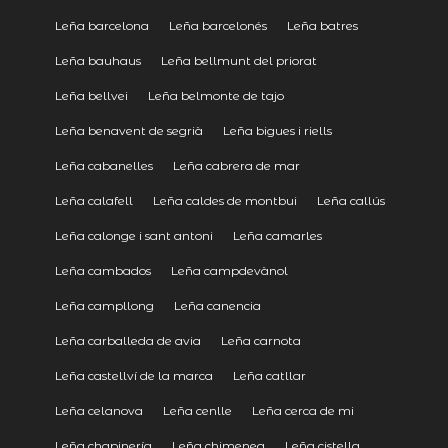
Leña barcelona
Leña barcelonés
Leña batres
Leña bauhaus
Leña bellmunt del priorat
Leña bellvei
Leña belmonte de tajo
Leña benavent de segrià
Leña bigues i riells
Leña cabanelles
Leña cabrera de mar
Leña calafell
Leña caldes de montbui
Leña callús
Leña calonge i sant antoni
Leña camarles
Leña cambados
Leña campdevànol
Leña campllong
Leña canencia
Leña carballeda de avia
Leña carnota
Leña castellví de la marca
Leña catllar
Leña celanova
Leña cenlle
Leña cerca de mi
Leña chapinería
Leña chimenea
Leña cistella