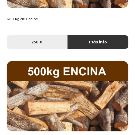
600 kg de Encina...
250 €
Más info