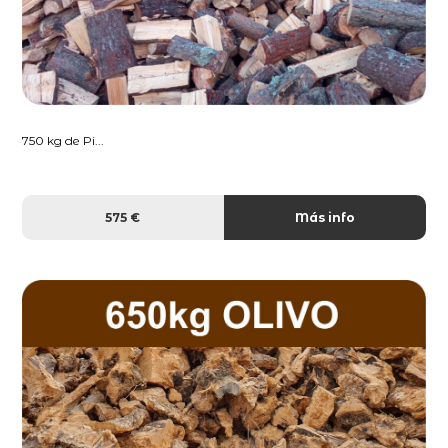
750 kg de Pi...
575 €
Más info