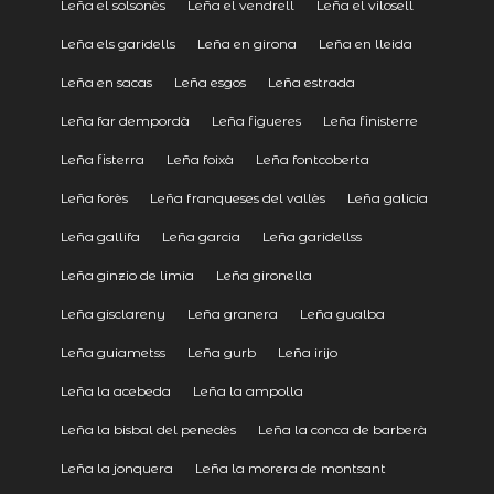
Leña el solsonès
Leña el vendrell
Leña el vilosell
Leña els garidells
Leña en girona
Leña en lleida
Leña en sacas
Leña esgos
Leña estrada
Leña far dempordà
Leña figueres
Leña finisterre
Leña fisterra
Leña foixà
Leña fontcoberta
Leña forès
Leña franqueses del vallès
Leña galicia
Leña gallifa
Leña garcia
Leña garidellss
Leña ginzio de limia
Leña gironella
Leña gisclareny
Leña granera
Leña gualba
Leña guiametss
Leña gurb
Leña irijo
Leña la acebeda
Leña la ampolla
Leña la bisbal del penedès
Leña la conca de barberà
Leña la jonquera
Leña la morera de montsant