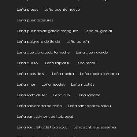
Leña preses
Leña puente nuevo
Leña puentecesures
Leña puentes de garcía rodríguez
Leña puigpelat
Leña puigverd de lleida
Leña punxín
Leña que dura toda la noche
Leña que no arde
Leña querol
Leña rajadell
Leña renau
Leña ribas de sil
Leña ribeira
Leña ribeiro comarca
Leña riner
Leña ripollet
Leña ripollés
Leña roda de ter
Leña rubí
Leña rábade
Leña salvaterra de miño
Leña sant andreu salou
Leña sant climent de llobregat
Leña sant feliu de llobregat
Leña sant feliu sasserra