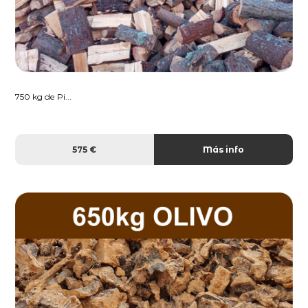
750 kg de Pi...
575 €
Más info