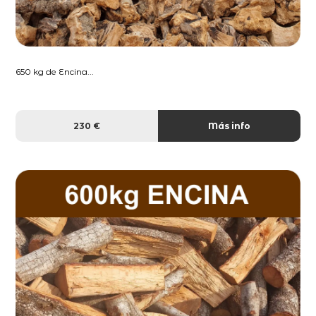
650 kg de Encina...
230 €
Más info