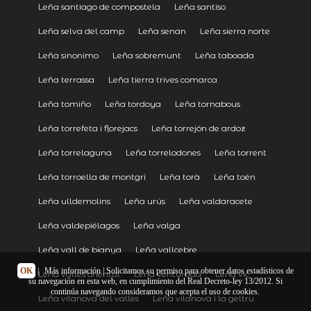
Leña santiago de compostela
Leña santiso
Leña selva del camp
Leña senan
Leña sierra norte
Leña sinonimo
Leña sobremunt
Leña taboada
Leña terrassa
Leña tierra trives comarca
Leña tomiño
Leña tordoya
Leña tornabous
Leña torrefeta i florejacs
Leña torrejón de ardoz
Leña torrelaguna
Leña torrelodones
Leña torrent
Leña torroella de montgrí
Leña torà
Leña toén
Leña ulldemolins
Leña urús
Leña valdaracete
Leña valdepiélagos
Leña valga
Leña vall de bianya
Leña vallcebre
OK
|
Más información
| Solicitamos su permiso para obtener datos estadísticos de
Leña vallés oriental
Leña venturada
Leña vic
su navegación en esta web, en cumplimiento del Real Decreto-ley 13/2012. Si
continúa navegando consideramos que acepta el uso de cookies.
Leña vilanova del valles
Leña vilanova i la geltru