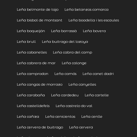
Leña belmonte de tajo
Leña betanzos comarca
Leña bisbal de montsant
Leña boadella i les escaules
Leña boqueijón
Leña borrassà
Leña bovera
Leña brull
Leña buitrago del lozoya
Leña cabanelles
Leña cabra del camp
Leña cabrera de mar
Leña calonge
Leña camprodon
Leña camós
Leña canet dadri
Leña cangas de morrazo
Leña canyelles
Leña carabaña
Leña cardedeu
Leña cartelle
Leña castelldefels
Leña castrelo do val
Leña cañiza
Leña cenicientos
Leña cenlle
Leña cervera de buitrago
Leña cervera