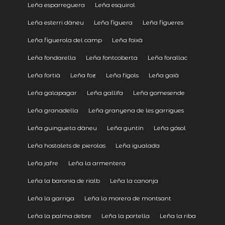
Leña esparreguera
Leña esquirol
Leña esterri dàneu
Leña figuera
Leña figueres
Leña figuerola del camp
Leña foixà
Leña fondarella
Leña fontcoberta
Leña forallac
Leña fortià
Leña foz
Leña fígols
Leña gaià
Leña galapagar
Leña gallifa
Leña gomesende
Leña granadella
Leña granyena de les garrigues
Leña guingueta dàneu
Leña guntín
Leña gósol
Leña hostalets de pierolas
Leña igualada
Leña jafre
Leña la armentera
Leña la baronia de rialb
Leña la canonja
Leña la garriga
Leña la morera de montsant
Leña la palma debre
Leña la portella
Leña la riba