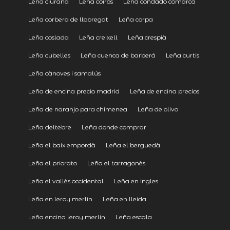
Leña ciurana
Leña coirós
Leña condado comarca
Leña corbera de llobregat
Leña corpa
Leña coslada
Leña creixell
Leña crespià
Leña cubelles
Leña cuenca de barberá
Leña curtis
Leña cànoves i samalús
Leña de encina precio madrid
Leña de encina precios
Leña de naranjo para chimenea
Leña de olivo
Leña deltebre
Leña donde comprar
Leña el baix empordà
Leña el berguedà
Leña el priorato
Leña el tarragonès
Leña el vallès occidental
Leña en ingles
Leña en leroy merlin
Leña en lleida
Leña encina leroy merlin
Leña escala