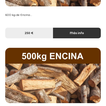
600 kg de Encina...
250 €
Más info