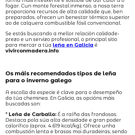
forma máis intelixente e sostible de dar calor a o
fogar. Cun monte forestal inmenso, a nosa terra
proporciona recursos de alta calidade que, ben
preparados, ofrecen un benestar térmico superior
ao de calquera combustible fósil convencional.
Se estás buscando a mellor relación calidade-
prezo e un servizo profesional, o principal sitio
para mercar a túa
leña en Galicia
é
vivirconmadera.info
.
Os máis recomendados tipos de leña
para o inverno galego
A escolla da especie é clave para o desempeño
da túa cheminea. En Galicia, as opcións máis
buscadas son:
*
Leña de Carballo:
É a raíña das frondosas.
Destaca pola súa alta densidade e gran poder
calorífico (aprox. 4.619 kcal/kg). Ofrece unha
combustión lenta e brasas moi duradeiras, sendo