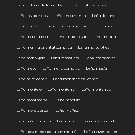
Leña la torre de fontaubella
Leña lalt penedès
Leña las garrigas
Leña leroy merlin
Leña llacuna
Leña llagosta
Leña llinars del vallès
Leña lobios
Leña madrid norte
Leña madrid sur
Leña madrid
Leña mariña oriental comarca
Leña martorelles
Leña maspujols
Leña masquefa
Leña massoteres
Leña meco
Leña meira comarca
Leña mesía
Leña miralcamp
Leña montbrió del camp
Leña montejo
Leña monterrei
Leña monterrey
Leña montmaneu
Leña montsiá
Leña moralzarzal
Leña muíños
Leña móra la nova
Leña nalec
Leña navacerrada
Leña navarredonda y san mamés
Leña navas del rey