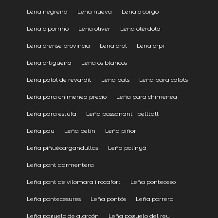
Leña negreira
Leña nueva
Leña o corgo
Leña o porriño
Leña oliver
Leña olèrdola
Leña orense provincia
Leña orol
Leña orpí
Leña ortigueira
Leña os blancos
Leña palol de revardit
Leña pals
Leña para calots
Leña para chimenea precio
Leña para chimenea
Leña para estufa
Leña passanant i belltall
Leña pau
Leña petín
Leña piñor
Leña piñuécargandullas
Leña polinyà
Leña pont darmentera
Leña pont de vilomara i rocafort
Leña ponteceso
Leña pontecesures
Leña pontós
Leña porrera
Leña pozuelo de alarcón
Leña pozuelo del rey