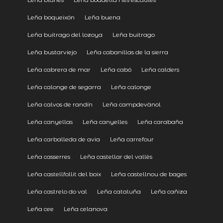
Leña boqueixón
Leña buena
Leña buitrago del lozoya
Leña buitrago
Leña bustarviejo
Leña cabanillas de la sierra
Leña cabrera de mar
Leña cabó
Leña calders
Leña calonge de segarra
Leña calonge
Leña calvos de randín
Leña campdevànol
Leña canyellas
Leña canyelles
Leña carabaña
Leña carballeda de avia
Leña carrefour
Leña casserres
Leña castellar del vallès
Leña castellfollit del boix
Leña castellnou de bages
Leña castrelo do val
Leña cataluña
Leña cañiza
Leña cee
Leña celanova