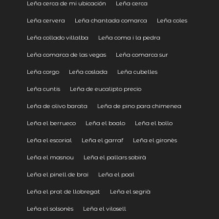
Leña cerca de mi ubicación
Leña cerca
Leña cervera
Leña chantada comarca
Leña coles
Leña collado villalba
Leña coma i la pedra
Leña comarca de las vegas
Leña comarca sur
Leña corgo
Leña coslada
Leña cubelles
Leña cuntis
Leña de eucalipto precio
Leña de olivo barata
Leña de pino para chimenea
Leña el berrueco
Leña el boalo
Leña el bollo
Leña el escorial
Leña el garraf
Leña el gironès
Leña el masnou
Leña el pallars sobirà
Leña el pinell de brai
Leña el poal
Leña el prat de llobregat
Leña el segrià
Leña el solsonès
Leña el vilosell