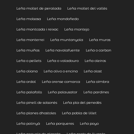
Leña mollet de peralada
Leña mollet del vallès
Leña molsosa
Leña mondoñedo
Leña montcada i reixac
Leña montejo
Leña monterrei
Leña muntanyola
Leña muros
Leña muíños
Leña navalafuente
Leña o carbon
Leña o pellets
Leña o valadouro
Leña oleiros
Leña oliana
Leña olivo o encina
Leña olost
Leña ordal
Leña orense comarca
Leña oímbra
Leña palafolls
Leña palausator
Leña pardines
Leña pinell de solsonès
Leña pla del penedès
Leña planes dhostoles
Leña pobla de lillet
Leña polinyà
Leña porqueres
Leña poyo
Leña pozuelo de alarcón
Leña prats de lluanès