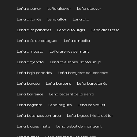
Leña alcanar
Leña alcover
Leña aldover
Leña alfarràs
Leña alfoz
Leña alp
Leña alto panadés
Leña alto urgel
Leña alàs i cerc
Leña alòs de balaguer
Leña ampolla
Leña amposta
Leña arenys de munt
Leña argenola
Leña avellanes i santa linya
Leña bajo panadés
Leña banyeres del penedès
Leña barata
Leña barbens
Leña barcelonés
Leña barreiros
Leña becerril de la sierra
Leña begonte
Leña begues
Leña benifallet
Leña betanzos comarca
Leña bigues i riells del fai
Leña bigues i riells
Leña bisbal de montsant
Leña blanes
Leña boadella i les escaules