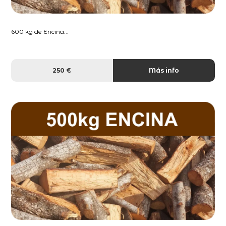
600 kg de Encina...
250 €
Más info