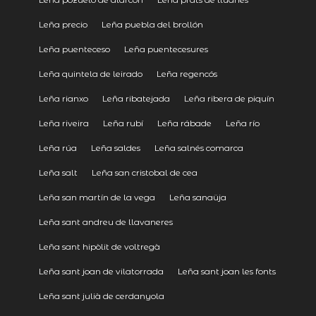
Leña precio
Leña puebla del brollón
Leña puenteceso
Leña puentecesures
Leña quintela de leirado
Leña regencós
Leña rianxo
Leña ribatejada
Leña ribera de piquín
Leña riveira
Leña rubí
Leña rábade
Leña río
Leña rúa
Leña saldes
Leña salnés comarca
Leña salt
Leña san cristobal de cea
Leña san martín de la vega
Leña sanaüja
Leña sant andreu de llavaneres
Leña sant hipòlit de voltregà
Leña sant joan de vilatorrada
Leña sant joan les fonts
Leña sant julià de cerdanyola