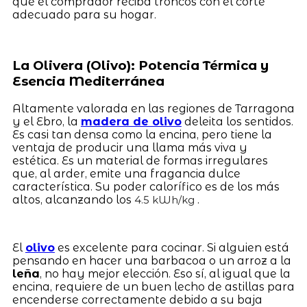
que el comprador reciba troncos con el corte
adecuado para su hogar.
La Olivera (Olivo): Potencia Térmica y
Esencia Mediterránea
Altamente valorada en las regiones de Tarragona
y el Ebro, la
madera de olivo
deleita los sentidos.
Es casi tan densa como la encina, pero tiene la
ventaja de producir una llama más viva y
estética. Es un material de formas irregulares
que, al arder, emite una fragancia dulce
característica. Su poder calorífico es de los más
altos, alcanzando los
.
4.5 kWh/kg
El
olivo
es excelente para cocinar. Si alguien está
pensando en hacer una barbacoa o un arroz a la
leña
, no hay mejor elección. Eso sí, al igual que la
encina, requiere de un buen lecho de astillas para
encenderse correctamente debido a su baja