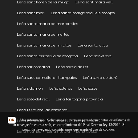
Leña sant lloren de la muga
Leña sant martí vell
Leña sant mori
Leña santa margarida i els monjos
Leña santa maria de martorelles
Leña santa maria de merlès
Leña santa maria de miralles
Leña santa oliva
Leña santa perpètua de mogoda
Leña sanxenxo
Leña sar comarca
Leña sarrià de ter
Leña saus camallera i llampaies
Leña serra de daró
Leña sidamon
Leña soleràs
Leña soses
Leña soto del real
Leña tarragona provincia
Leña terra melide comarca
OK
|
Más información
| Solicitamos su permiso para obtener datos estadísticos de
Leña terra soneira comarca
Leña terrades
su navegación en esta web, en cumplimiento del Real Decreto-ley 13/2012. Si
continúa navegando consideramos que acepta el uso de cookies.
Leña tielmes
Leña titulcia
Leña tivissa