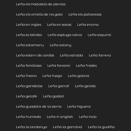
Leña els hostalets de pierola
Leña els omells de na gaia
Leña els pallaresos
Leña en ingles
Leña en sacas
Leña encina
Leña es bòrdes
Leña espluga calva
Leña esquirol
Leña estamariu
Leña estany
Leña esterri de cardós
Leña estrada
Leña farrera
Leña fonollosa
Leña forcarei
Leña frades
Leña fresno
Leña fuego
Leña galicia
Leña garidellss
Leña garraf
Leña gelida
Leña getafe
Leña godall
Leña guadalix de la sierra
Leña higuera
Leña humeda
Leña in english
Leña incio
Leña la cerdanya
Leña la garrotxa
Leña la gudiña