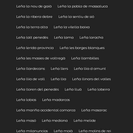
Leña la nou de gaià
Leña la pobla de massaluca
Leña la ribera debre
Leña la sentiu de sió
Leña la terra alta
Leña la vilella baixa
Leña lalt penedès
Leña lama
Leña laracha
Leña lerida provincia
Leña les borges blanques
Leña les masies de voltregà
Leña llambilles
Leña llardecans
Leña llers
Leña llia d amunt
Leña llia de vall
Leña llia
Leña llinars del valles
Leña lloren del penedès
Leña lluà
Leña lobeira
Leña lobios
Leña madarcos
Leña mariña occidental comarca
Leña masarac
Leña masó
Leña mediona
Leña melide
Leña milanuncios
Leña moià
Leña molins de rei