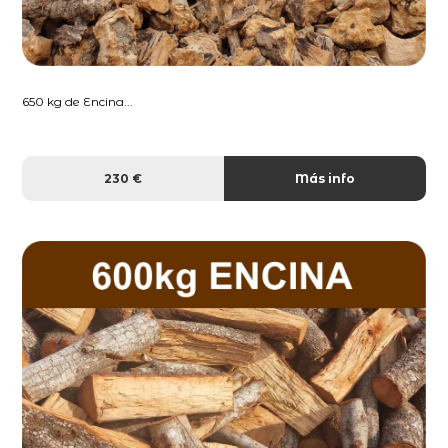
650 kg de Encina...
230 €
Más info