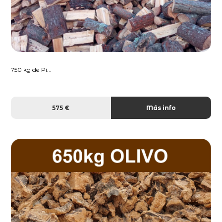
750 kg de Pi...
575 €
Más info