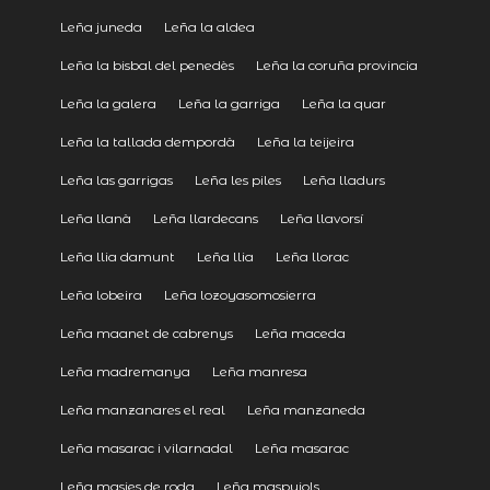
Leña juneda
Leña la aldea
Leña la bisbal del penedès
Leña la coruña provincia
Leña la galera
Leña la garriga
Leña la quar
Leña la tallada dempordà
Leña la teijeira
Leña las garrigas
Leña les piles
Leña lladurs
Leña llanà
Leña llardecans
Leña llavorsí
Leña llia damunt
Leña llia
Leña llorac
Leña lobeira
Leña lozoyasomosierra
Leña maanet de cabrenys
Leña maceda
Leña madremanya
Leña manresa
Leña manzanares el real
Leña manzaneda
Leña masarac i vilarnadal
Leña masarac
Leña masies de roda
Leña maspujols