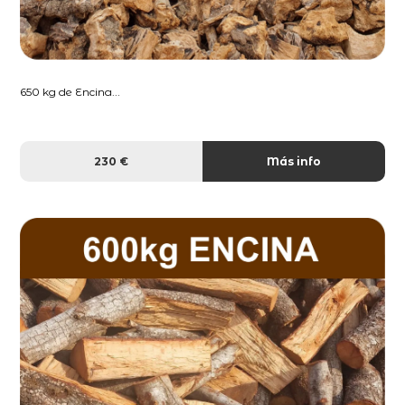
650 kg de Encina...
230 €
Más info