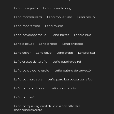
Leña masquefa
Leña massalcoreig
Leña matadepera
Leña mollerussa
Leña molló
Leña monterroso
Leña muras
Leña navalagamella
Leña navès
Leña o irixo
Leña o pellet
Leña o rosal
Leña o vicedo
Leña oliver
Leña olivo
Leña ordal
Leña oristà
Leña orusco de tajuña
Leña outeiro de rei
Leña palau danglesola
Leña palma de cervelló
Leña palma debre
Leña para barbacoa carrefour
Leña para barbacoa
Leña para calots
Leña parlavà
Leña parque regional de la cuenca alta del
manzanares oeste