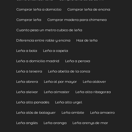
Comprar leña a domicilio
Comprar leña de encina
Comprar leña
Comprar madera para chimenea
Cuanto pesa un metro cubico de leña
Diferencia entre roble y encina
Haz de leña
Leña a bola
Leña a capela
Leña a domicilio madrid
Leña a peroxa
Leña a teixeira
Leña abella de la conca
Leña abrera
Leña al por mayor
Leña aldover
Leña aleixar
Leña almoster
Leña alta ribagorza
Leña alto panadés
Leña alto urgel
Leña alòs de balaguer
Leña ambite
Leña amoeiro
Leña anglès
Leña aranga
Leña arenys de mar