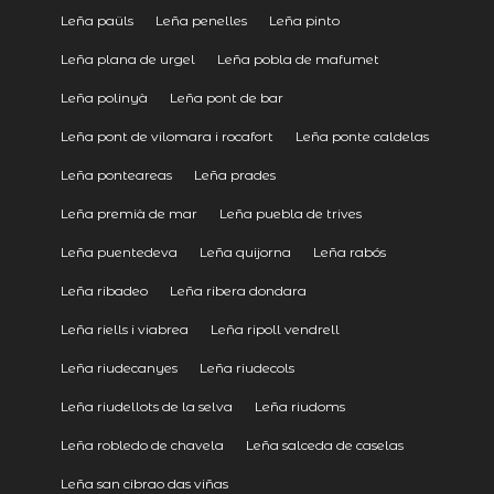
Leña paüls
Leña penelles
Leña pinto
Leña plana de urgel
Leña pobla de mafumet
Leña polinyà
Leña pont de bar
Leña pont de vilomara i rocafort
Leña ponte caldelas
Leña ponteareas
Leña prades
Leña premià de mar
Leña puebla de trives
Leña puentedeva
Leña quijorna
Leña rabós
Leña ribadeo
Leña ribera dondara
Leña riells i viabrea
Leña ripoll vendrell
Leña riudecanyes
Leña riudecols
Leña riudellots de la selva
Leña riudoms
Leña robledo de chavela
Leña salceda de caselas
Leña san cibrao das viñas