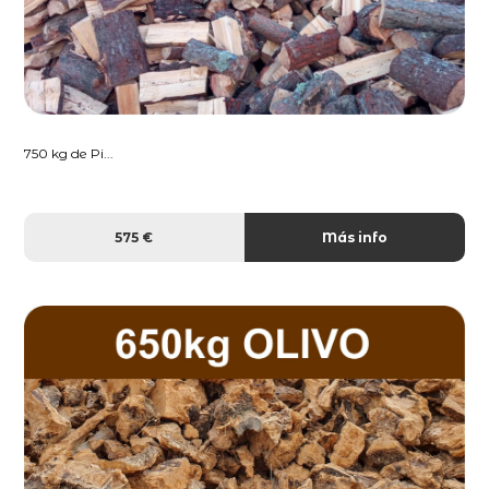
750 kg de Pi...
575 €
Más info