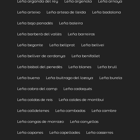
Leña arganda del rey
Leña argenola
Leña arnoya
Leña arteixo
Leña artesa de lleida
Leña badalona
Leña bajo panadés
Leña baleira
Leña barberà del vallès
Leña barreiros
Leña begonte
Leña bellprat
Leña bellvei
Leña bellver de cerdanya
Leña benifallet
Leña bisbal del penedès
Leña blanes
Leña brull
Leña buena
Leña buitrago del lozoya
Leña burela
Leña cabra del camp
Leña cadaqués
Leña caldas de reis
Leña caldes de montbui
Leña calldetenes
Leña cambados
Leña cambre
Leña cangas de morrazo
Leña canyellas
Leña capanes
Leña capellades
Leña casserres