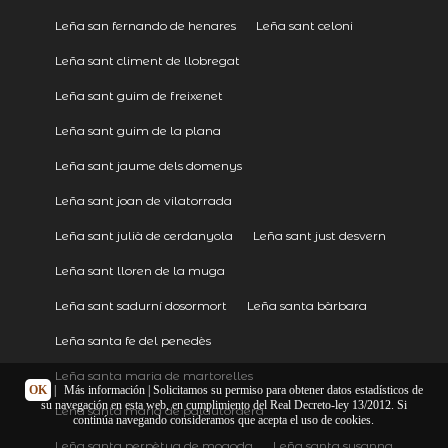
Leña san fernando de henares
Leña sant celoni
Leña sant climent de llobregat
Leña sant guim de freixenet
Leña sant guim de la plana
Leña sant jaume dels domenys
Leña sant joan de vilatorrada
Leña sant julià de cerdanyola
Leña sant just desvern
Leña sant lloren de la muga
Leña sant sadurní dosormort
Leña santa bàrbara
Leña santa fe del penedès
Leña santa maria de martorelles
OK
|
Más información
| Solicitamos su permiso para obtener datos estadísticos de
su navegación en esta web, en cumplimiento del Real Decreto-ley 13/2012. Si
Leña santa maria de palautordera
continúa navegando consideramos que acepta el uso de cookies.
Leña santa perpètua de mogoda
Leña santa susanna