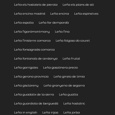
Leña els hostalets de pierola
Leña els plans de sió
Leña encina madrid
Leña encina
Leña espinelves
Leña espolla
Leña far dempordà
Leña figarómontmany
Leña fina
Leña finisterre comarca
Leña folgoso do courel
Leña fonsagrada comarca
Leña fontanals de cerdanya
Leña frutal
Leña garrigoles
Leña gasolinera precio
Leña gerona provincia
Leña ginzio de limia
Leña gisclareny
Leña granyena de segarra
Leña guadalix de la sierra
Leña gualta
Leña guardiola de berguedà
Leña hostalric
Leña in english
Leña irijoa
Leña jorba