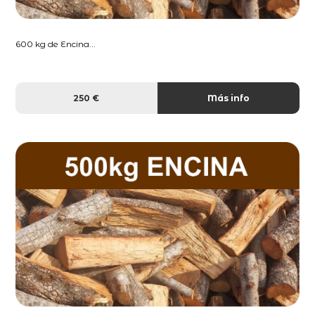
600 kg de Encina...
250 €
Más info