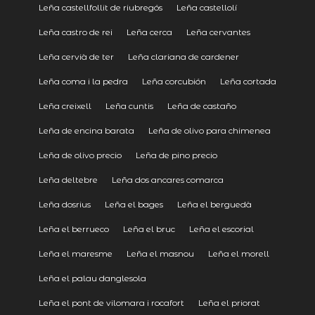
Leña castellfollit de riubregós
Leña castellolí
Leña castro de rei
Leña cerca
Leña cervantes
Leña cervià de ter
Leña clariana de cardener
Leña coma i la pedra
Leña corcubión
Leña cortada
Leña creixell
Leña cuntis
Leña de castaño
Leña de encina barata
Leña de olivo para chimenea
Leña de olivo precio
Leña de pino precio
Leña deltebre
Leña dos ancares comarca
Leña dosrius
Leña el bages
Leña el berguedà
Leña el berrueco
Leña el bruc
Leña el escorial
Leña el maresme
Leña el masnou
Leña el morell
Leña el palau danglesola
Leña el pont de vilomara i rocafort
Leña el priorat