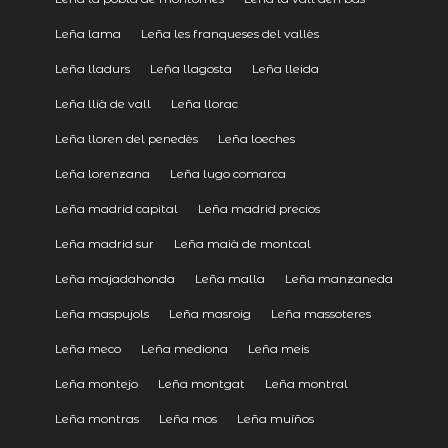
Leña lama
Leña les franqueses del vallès
Leña lladurs
Leña llagosta
Leña lleida
Leña llià de vall
Leña llorac
Leña lloren del penedès
Leña loeches
Leña lorenzana
Leña lugo comarca
Leña madrid capital
Leña madrid precios
Leña madrid sur
Leña maià de montcal
Leña majadahonda
Leña malla
Leña manzaneda
Leña maspujols
Leña masroig
Leña massoteres
Leña meco
Leña mediona
Leña meis
Leña montejo
Leña montgat
Leña montral
Leña montras
Leña mos
Leña muíños