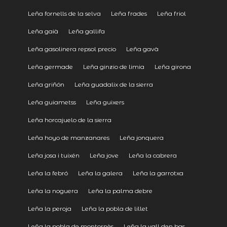
Leña fornells de la selva
Leña frades
Leña friol
Leña gaià
Leña gallifa
Leña gasolinera repsol precio
Leña gavà
Leña germade
Leña ginzio de limia
Leña girona
Leña griñón
Leña guadalix de la sierra
Leña guiametss
Leña guixers
Leña horcajuelo de la sierra
Leña hoyo de manzanares
Leña jonquera
Leña josa i tuixén
Leña jove
Leña la cabrera
Leña la febró
Leña la galera
Leña la garrotxa
Leña la noguera
Leña la palma debre
Leña la peroja
Leña la pobla de lillet
Leña la pobla de montornès
Leña la vall den bas