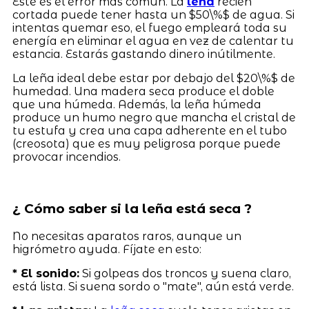
Este es el error más común. La
leña
recién
cortada puede tener hasta un $50\%$ de agua. Si
intentas quemar eso, el fuego empleará toda su
energía en eliminar el agua en vez de calentar tu
estancia. Estarás gastando dinero inútilmente.
La leña ideal debe estar por debajo del $20\%$ de
humedad. Una madera seca produce el doble
que una húmeda. Además, la leña húmeda
produce un humo negro que mancha el cristal de
tu estufa y crea una capa adherente en el tubo
(creosota) que es muy peligrosa porque puede
provocar incendios.
¿ Cómo saber si la leña está seca ?
No necesitas aparatos raros, aunque un
higrómetro ayuda. Fíjate en esto:
* El sonido:
Si golpeas dos troncos y suena claro,
está lista. Si suena sordo o "mate", aún está verde.