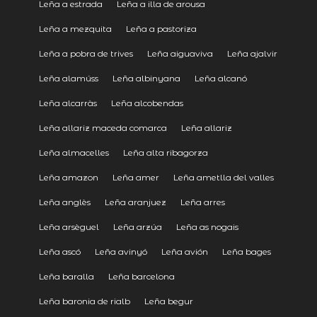
Leña a estrada
Leña a illa de arousa
Leña a mezquita
Leña a pastoriza
Leña a pobra de trives
Leña aiguaviva
Leña ajalvir
Leña alamúss
Leña albinyana
Leña alcanó
Leña alcarràs
Leña alcobendas
Leña allariz maceda comarca
Leña allariz
Leña almacelles
Leña alta ribagorza
Leña amazon
Leña amer
Leña ametlla del valles
Leña anglès
Leña aranjuez
Leña arres
Leña arsèguel
Leña arzúa
Leña as nogais
Leña ascó
Leña avinyó
Leña avión
Leña bages
Leña baralla
Leña barcelona
Leña baronia de rialb
Leña begur