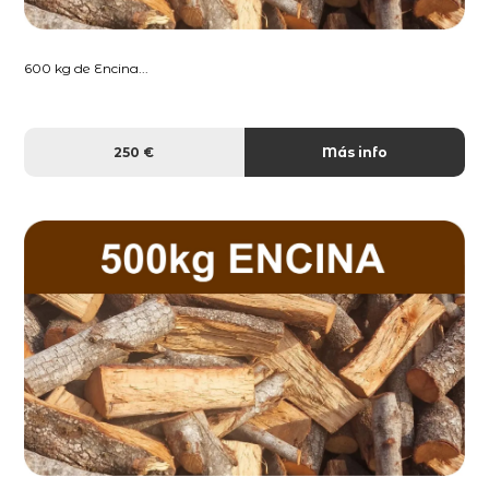
600 kg de Encina...
250 €
Más info