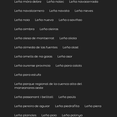
Leña móra debre
Leña nalec
Leña navacerrada
Leña navalcarnero
Leña navata
Leña nieves
Leña noia
Leña nueva
Leña o saviñao
Leña oimbra
Leña oleiros
Leña olesa de montserrat
Leña oliola
Leña olmeda de las fuentes
Leña olost
Leña omells de na gaias
Leña osor
Leña ourense provincia
Leña para calots
Leña para estufa
Leña parque regional de la cuenca alta del
manzanares oeste
Leña passanant i belltall
Leña paüls
Leña pereiro de aguiar
Leña piedrafita
Leña piera
Leña planoles
Leña poio
Leña polinya