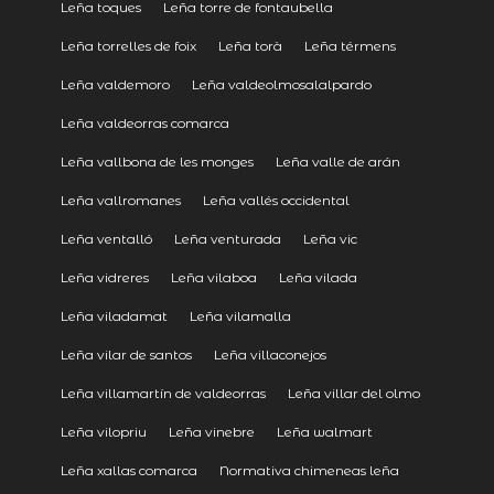
Leña toques
Leña torre de fontaubella
Leña torrelles de foix
Leña torà
Leña térmens
Leña valdemoro
Leña valdeolmosalalpardo
Leña valdeorras comarca
Leña vallbona de les monges
Leña valle de arán
Leña vallromanes
Leña vallés occidental
Leña ventalló
Leña venturada
Leña vic
Leña vidreres
Leña vilaboa
Leña vilada
Leña viladamat
Leña vilamalla
Leña vilar de santos
Leña villaconejos
Leña villamartín de valdeorras
Leña villar del olmo
Leña vilopriu
Leña vinebre
Leña walmart
Leña xallas comarca
Normativa chimeneas leña