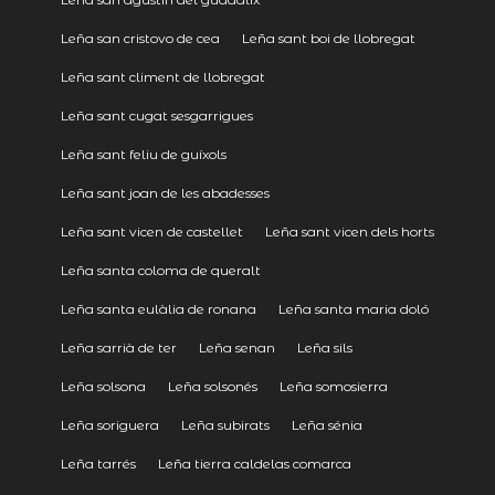
Leña san cristovo de cea
Leña sant boi de llobregat
Leña sant climent de llobregat
Leña sant cugat sesgarrigues
Leña sant feliu de guíxols
Leña sant joan de les abadesses
Leña sant vicen de castellet
Leña sant vicen dels horts
Leña santa coloma de queralt
Leña santa eulàlia de ronana
Leña santa maria doló
Leña sarrià de ter
Leña senan
Leña sils
Leña solsona
Leña solsonés
Leña somosierra
Leña soriguera
Leña subirats
Leña sénia
Leña tarrés
Leña tierra caldelas comarca