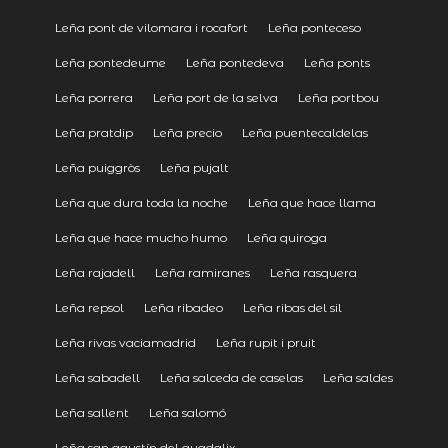
Leña pont de vilomara i rocafort
Leña ponteceso
Leña pontedeume
Leña pontedeva
Leña ponts
Leña porrera
Leña port de la selva
Leña portbou
Leña pratdip
Leña precio
Leña puentecaldelas
Leña puiggròs
Leña pujalt
Leña que dura toda la noche
Leña que hace llama
Leña que hace mucho humo
Leña quiroga
Leña rajadell
Leña ramiranes
Leña rasquera
Leña repsol
Leña ribadeo
Leña ribas del sil
Leña rivas vaciamadrid
Leña rupit i pruit
Leña sabadell
Leña salceda de caselas
Leña saldes
Leña sallent
Leña salomó
Leña san agustín del guadalix