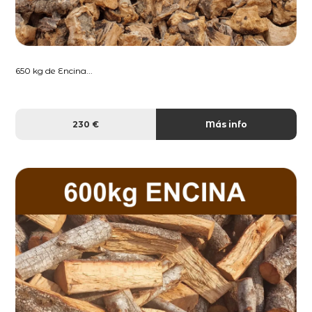
650 kg de Encina...
230 €
Más info