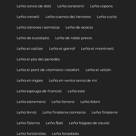
Leña conca de dalt
Leña constantí
Leña copons
Leña creixell
Leña cuenca del henares
Leña curtis
Leña cànoves i samalús
Leña de acacia
Leña de eucalipto
Leña de roble precio
Leña el catllar
Leña el garraf
Leña el montmell
Leña el pla del penedès
Leña el pont de vilomara i rocafort
Leña el vellón
Leña en ingles
Leña en venta cerca de mi
Leña espluga de francolí
Leña este
Leña estremera
Leña farrera
Leña febró
Leña ferrol
Leña finisterre comarca
Leña finisterre
Leña fisterra
Leña flaà
Leña folgoso de caurel
Leña fontanilles
Leña foradada