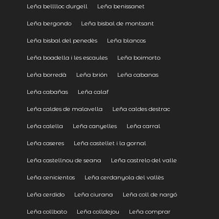
Leña belllloc durgell
Leña benissanet
Leña bergondo
Leña bisbal de montsant
Leña bisbal del penedès
Leña blancos
Leña boadella i les escaules
Leña boimorto
Leña borredà
Leña brión
Leña cabanas
Leña cabañas
Leña calaf
Leña caldes de malavella
Leña caldes destrac
Leña calella
Leña canyelles
Leña carral
Leña caseres
Leña castellet i la gornal
Leña castellnou de seana
Leña castrelo del valle
Leña cenicientos
Leña cerdanyola del vallès
Leña cerdido
Leña ciurana
Leña coll de nargó
Leña collbato
Leña colldejou
Leña comprar