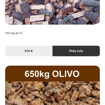
750 kg de Pi...
575 €
Más info