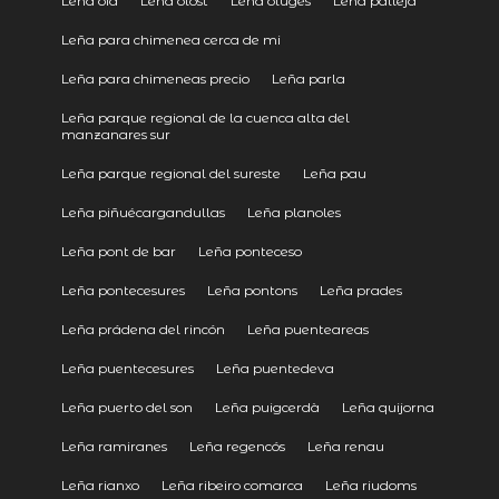
Leña oia
Leña olost
Leña oluges
Leña pallejà
Leña para chimenea cerca de mi
Leña para chimeneas precio
Leña parla
Leña parque regional de la cuenca alta del
manzanares sur
Leña parque regional del sureste
Leña pau
Leña piñuécargandullas
Leña planoles
Leña pont de bar
Leña ponteceso
Leña pontecesures
Leña pontons
Leña prades
Leña prádena del rincón
Leña puenteareas
Leña puentecesures
Leña puentedeva
Leña puerto del son
Leña puigcerdà
Leña quijorna
Leña ramiranes
Leña regencós
Leña renau
Leña rianxo
Leña ribeiro comarca
Leña riudoms