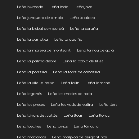
Leña humeda
Leña incio
Leña jove
Leña junquera de ambía
Leña la aldea
Leña la bisbal dempordà
Leña la coruña
Leña la garrotxa
Leña la gudiña
Leña la morera de montsant
Leña la nou de gaià
Leña la palma debre
Leña la pobla de lillet
Leña la portella
Leña la torre de cabdella
Leña la vilella baixa
Leña lalín
Leña laracha
Leña leganés
Leña les masies de roda
Leña les preses
Leña les valls de valira
Leña llers
Leña llinars del vallès
Leña lloar
Leña llorac
Leña loeches
Leña lovios
Leña láncara
Leña madarcos
Leña malpica de bergantiños