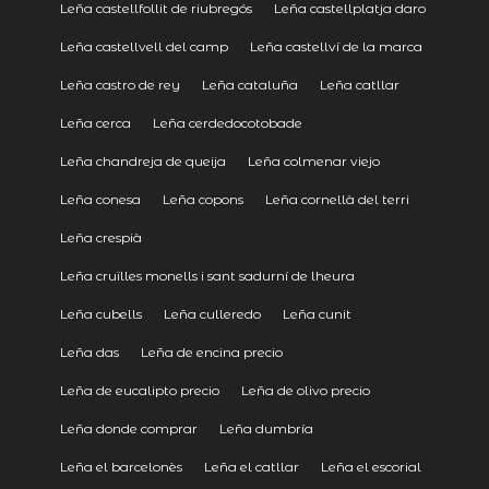
Leña castellfollit de riubregós
Leña castellplatja daro
Leña castellvell del camp
Leña castellví de la marca
Leña castro de rey
Leña cataluña
Leña catllar
Leña cerca
Leña cerdedocotobade
Leña chandreja de queija
Leña colmenar viejo
Leña conesa
Leña copons
Leña cornellà del terri
Leña crespià
Leña cruïlles monells i sant sadurní de lheura
Leña cubells
Leña culleredo
Leña cunit
Leña das
Leña de encina precio
Leña de eucalipto precio
Leña de olivo precio
Leña donde comprar
Leña dumbría
Leña el barcelonès
Leña el catllar
Leña el escorial