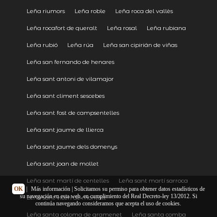
Leña riumors
Leña roble
Leña roca del vallès
Leña rocafort de queralt
Leña rosal
Leña rubiana
Leña rubió
Leña rúa
Leña san cipirián de viñas
Leña san fernando de henares
Leña sant antoni de vilamajor
Leña sant climent sescebes
Leña sant fost de campsentelles
Leña sant jaume de llierca
Leña sant jaume dels domenys
Leña sant joan de mollet
Leña sant martí de centelles
Leña sant martí sarroca
OK
|
Más información
| Solicitamos su permiso para obtener datos estadísticos de
su navegación en esta web, en cumplimiento del Real Decreto-ley 13/2012. Si
Leña sant vicen de montalt
continúa navegando consideramos que acepta el uso de cookies.
Leña santa coloma de gramenet
Leña santa comba