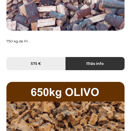
750 kg de Pi...
575 €
Más info