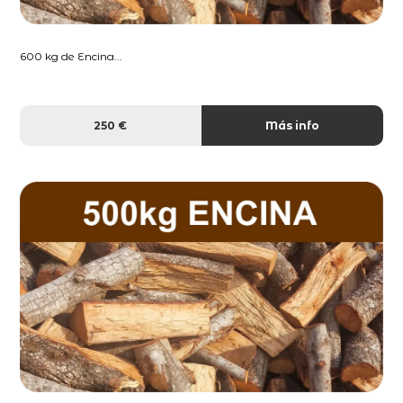
600 kg de Encina...
250 €
Más info