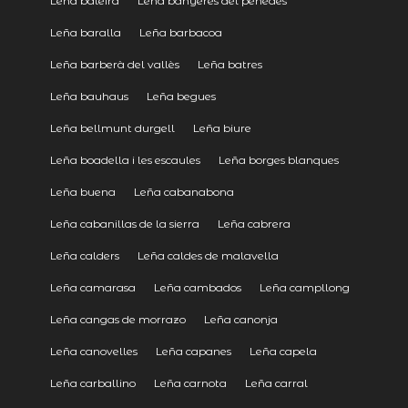
Leña baleira
Leña banyeres del penedès
Leña baralla
Leña barbacoa
Leña barberà del vallès
Leña batres
Leña bauhaus
Leña begues
Leña bellmunt durgell
Leña biure
Leña boadella i les escaules
Leña borges blanques
Leña buena
Leña cabanabona
Leña cabanillas de la sierra
Leña cabrera
Leña calders
Leña caldes de malavella
Leña camarasa
Leña cambados
Leña campllong
Leña cangas de morrazo
Leña canonja
Leña canovelles
Leña capanes
Leña capela
Leña carballino
Leña carnota
Leña carral