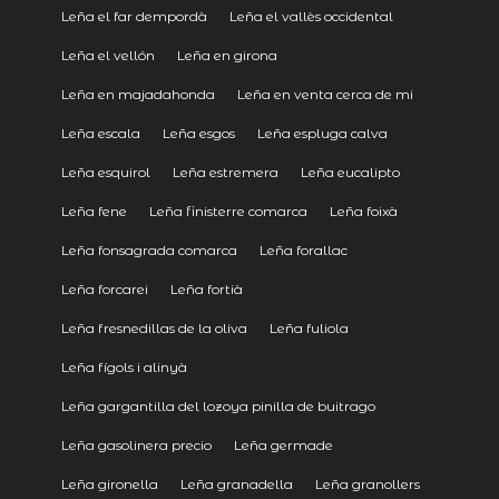
Leña el far dempordà
Leña el vallès occidental
Leña el vellón
Leña en girona
Leña en majadahonda
Leña en venta cerca de mi
Leña escala
Leña esgos
Leña espluga calva
Leña esquirol
Leña estremera
Leña eucalipto
Leña fene
Leña finisterre comarca
Leña foixà
Leña fonsagrada comarca
Leña forallac
Leña forcarei
Leña fortià
Leña fresnedillas de la oliva
Leña fuliola
Leña fígols i alinyà
Leña gargantilla del lozoya pinilla de buitrago
Leña gasolinera precio
Leña germade
Leña gironella
Leña granadella
Leña granollers