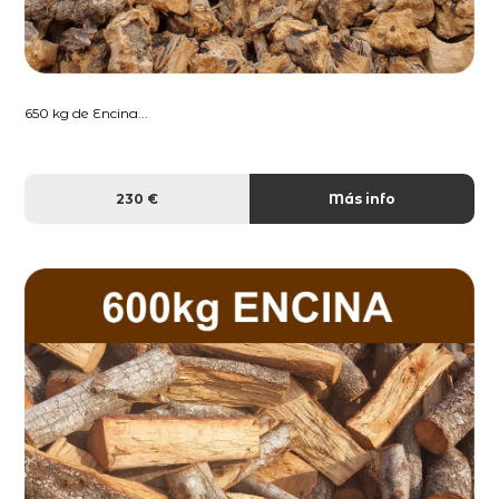
650 kg de Encina...
230 €
Más info