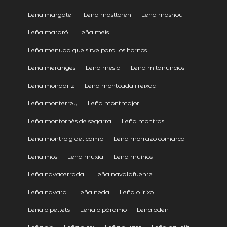
Leña margalef
Leña maslloren
Leña masnou
Leña mataró
Leña meis
Leña menuda que sirve para los hornos
Leña meranges
Leña mesía
Leña milanuncios
Leña mondariz
Leña montcada i reixac
Leña monterrey
Leña montmajor
Leña montornès de segarra
Leña montras
Leña montroig del camp
Leña morrazo comarca
Leña mos
Leña muxía
Leña muíños
Leña navacerrada
Leña navalafuente
Leña navata
Leña neda
Leña o irixo
Leña o pellets
Leña o páramo
Leña odèn