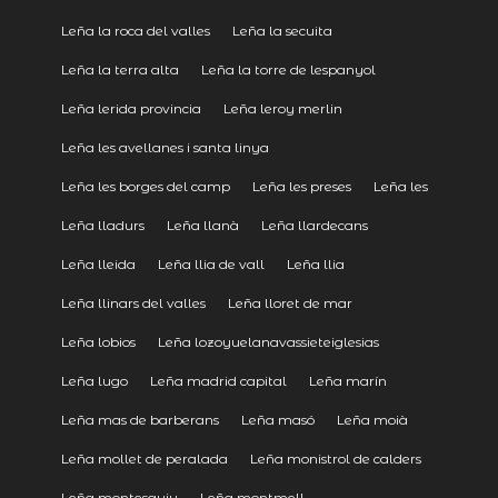
Leña la roca del valles
Leña la secuita
Leña la terra alta
Leña la torre de lespanyol
Leña lerida provincia
Leña leroy merlin
Leña les avellanes i santa linya
Leña les borges del camp
Leña les preses
Leña les
Leña lladurs
Leña llanà
Leña llardecans
Leña lleida
Leña llia de vall
Leña llia
Leña llinars del valles
Leña lloret de mar
Leña lobios
Leña lozoyuelanavassieteiglesias
Leña lugo
Leña madrid capital
Leña marín
Leña mas de barberans
Leña masó
Leña moià
Leña mollet de peralada
Leña monistrol de calders
Leña montesquiu
Leña montmell