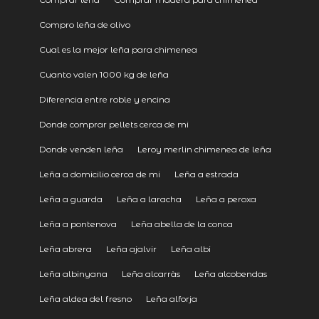
Compro leña de olivo
Cual es la mejor leña para chimenea
Cuanto valen 1000 kg de leña
Diferencia entre roble y encina
Donde comprar pellets cerca de mi
Donde venden leña
Leroy merlin chimenea de leña
Leña a domicilio cerca de mi
Leña a estrada
Leña a guarda
Leña a laracha
Leña a peroxa
Leña a pontenova
Leña abella de la conca
Leña abrera
Leña ajalvir
Leña albi
Leña albinyana
Leña alcarràs
Leña alcobendas
Leña aldea del fresno
Leña alforja