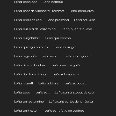
Leña poboleda
Leña polinyà
Leña pont de vilomara i rocafort
Leña porqueres
Leña prats de reis
Leña preixana
Leña preixens
Leña puebla del caramiñal
Leña puente nuevo
Leña puigdàlber
Leña quebracho
Leña quiroga comarca
Leña quiroga
Leña regencós
Leña renau
Leña ribatejada
Leña ribera dondara
Leña riera de gaià
Leña riu de cerdanya
Leña robregordo
Leña rourell
Leña rubiana
Leña sabadell
Leña sada
Leña salt
Leña san cristobal de cea
Leña san saturnino
Leña sant carles de la ràpita
Leña sant celoni
Leña sant feliu de codines