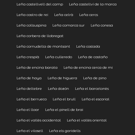
Leña castellvell del camp
Leña castellví de la marca
Leña castro de rei
Leña celrà
Leña cercs
Leña collsuspina
Leña comarca sur
Leña conesa
Leña corbera de llobregat
Leña cornudella de montsant
Leña coslada
Leña crespià
Leña culleredo
Leña de castaño
Leña de encina barata
Leña de encina cerca de mi
Leña de haya
Leña de higuera
Leña de pino
Leña deltebre
Leña dozón
Leña el barcelonès
Leña el berrueco
Leña el brull
Leña el escorial
Leña el lloar
Leña el pinell de brai
Leña el vallès occidental
Leña el vallès oriental
Leña el vilosell
Leña els garidells