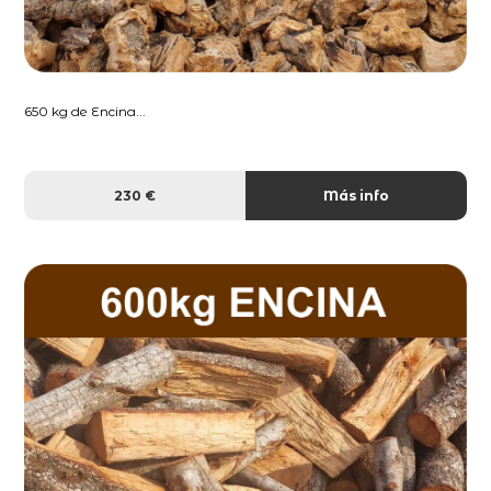
650 kg de Encina...
230 €
Más info