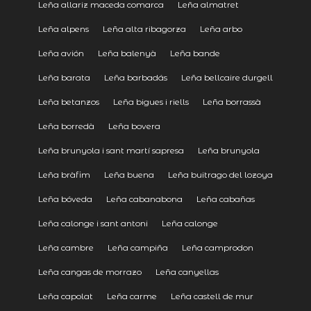
Leña allariz maceda comarca
Leña almatret
Leña alpens
Leña alta ribagorza
Leña arbo
Leña avión
Leña balenyà
Leña bande
Leña barata
Leña barbadás
Leña bellcaire durgell
Leña betanzos
Leña bigues i riells
Leña borrassà
Leña borredà
Leña bovera
Leña brunyola i sant martí sapresa
Leña brunyola
Leña bràfim
Leña buena
Leña buitrago del lozoya
Leña bóveda
Leña cabanabona
Leña cabañas
Leña calonge i sant antoni
Leña calonge
Leña cambre
Leña campiña
Leña camprodon
Leña cangas de morrazo
Leña canyellas
Leña capolat
Leña carme
Leña castell de mur