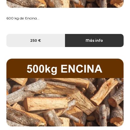
600 kg de Encina...
250 €
Más info