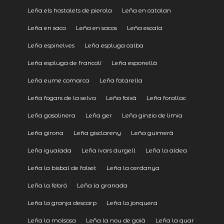
Leña els hostalets de pierola
Leña en catalan
Leña en saco
Leña en sacos
Leña escala
Leña espinelves
Leña espluga calba
Leña espluga de francolí
Leña esponellà
Leña eume comarca
Leña fatarella
Leña fogars de la selva
Leña foixà
Leña forallac
Leña gasolinera
Leña ger
Leña ginzio de limia
Leña girona
Leña gisclareny
Leña guimerà
Leña igualada
Leña ivars durgell
Leña la aldea
Leña la bisbal de falset
Leña la cerdanya
Leña la febró
Leña la granada
Leña la granja descarp
Leña la jonquera
Leña la molsosa
Leña la nou de gaià
Leña la quar