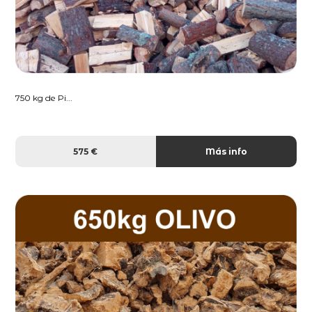
750 kg de Pi...
575 €
Más info