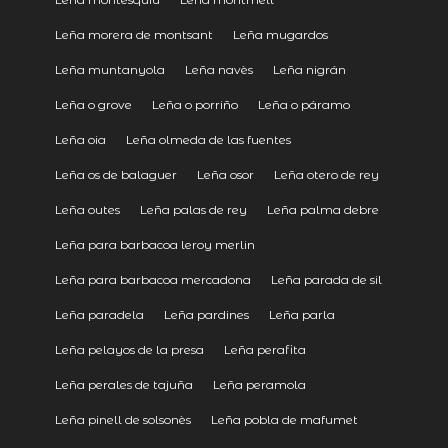
Leña morera de montsant
Leña mugardos
Leña muntanyola
Leña navès
Leña nigrán
Leña o grove
Leña o porriño
Leña o páramo
Leña oia
Leña olmeda de las fuentes
Leña os de balaguer
Leña osor
Leña otero de rey
Leña outes
Leña palas de rey
Leña palma debre
Leña para barbacoa leroy merlin
Leña para barbacoa mercadona
Leña parada de sil
Leña paradela
Leña pardines
Leña parla
Leña pelayos de la presa
Leña perafita
Leña perales de tajuña
Leña peramola
Leña pinell de solsonès
Leña pobla de mafumet