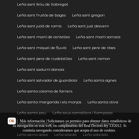
Leña sant feliu de llobregat
Leña sant fruitós de bages
Leña sant gregori
Leña sant julià de ramis
Leña sant just desvern
Leña sant martí de centelles
Leña sant martí sarroca
Leña sant miquel de fluvià
Leña sant pere de ribes
Leña sant pere de riudebitlles
Leña sant ramon
Leña sant sadurní danoia
Leña sant salvador de guardiola
Leña santa agnes
Leña santa coloma de farners
Leña santa margarida i els monjos
Leña santa oliva
Leña santa pau
Leña saus camallera i llampaies
OK
|
Más información
| Solicitamos su permiso para obtener datos estadísticos de
Leña seca cerdanya
Leña secuita
Leña segarra
su navegación en esta web, en cumplimiento del Real Decreto-ley 13/2012. Si
continúa navegando consideramos que acepta el uso de cookies.
Leña sierra oeste
Leña silleda
Leña sobrado