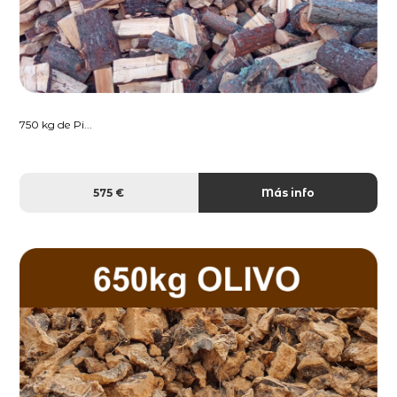
750 kg de Pi...
575 €
Más info