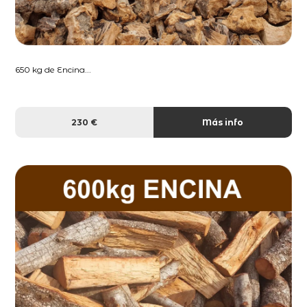
650 kg de Encina...
230 €
Más info