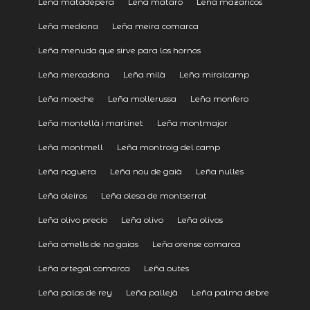
Leña matadepera
Leña mataró
Leña mazaricos
Leña mediona
Leña meira comarca
Leña menuda que sirve para los hornos
Leña mercadona
Leña milà
Leña miralcamp
Leña moeche
Leña mollerussa
Leña monfero
Leña montellà i martinet
Leña montmajor
Leña montmell
Leña montroig del camp
Leña noguera
Leña nou de gaià
Leña nulles
Leña oleiros
Leña olesa de montserrat
Leña olivo precio
Leña olivo
Leña olivos
Leña omells de na gaias
Leña orense comarca
Leña ortegal comarca
Leña outes
Leña palas de rey
Leña pallejà
Leña palma debre