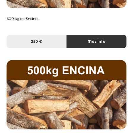
600 kg de Encina...
250 €
Más info