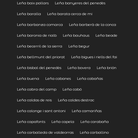
Leña baix pallars
Leña banyeres del penedès
Leña baralla
Leña barata cerca de mi
Leña barbanza comarca
Leña barberà de la conca
Leña baronia de rialb
Leña bauhaus
Leña beade
Leña becerril de la sierra
Leña begur
Leña bellmunt del priorat
Leña bigues i riells del fai
Leña bisbal del penedès
Leña bovera
Leña brión
Leña buena
Leña cabanes
Leña cabañas
Leña cabra del camp
Leña cabó
Leña caldas de reis
Leña caldes destrac
Leña calonge i sant antoni
Leña camariñas
Leña capafonts
Leña capela
Leña carabaña
Leña carballeda de valdeorras
Leña carballino