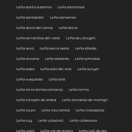
Leña santa susanna
Leña santorcaz
Leña santpedor
Leña sanxenxo
Leña selva del camp
Leña selva
Leña serranillos del valle
Leña seu durgell
Leña seva
Leña sierra oeste
Leña silleda
Leña siurana
Leña solsonés
Leña somozas
Leña soses
Leña soto del real
Leña sunyer
Leña susqueda
Leña teià
Leña terra lemos comarca
Leña torms
Leña torrejón de ardoz
Leña torroella de montgrí
Leña touro
Leña tres cantos
Leña triacastela
Leña tuy
Leña ullastrell
Leña ulldecona
Leña vajol
Leña val do dubra
Leña vall de boí