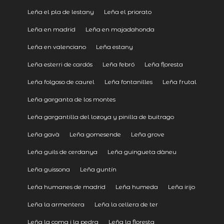
Leña el pla de lestany
Leña el priorato
Leña en madrid
Leña en majadahonda
Leña en valenciano
Leña estany
Leña esterri de cardós
Leña febró
Leña floresta
Leña folgoso de caurel
Leña fontanilles
Leña frutal
Leña garganta de los montes
Leña gargantilla del lozoya y pinilla de buitrago
Leña gavà
Leña gomesende
Leña grove
Leña guils de cerdanya
Leña guingueta dàneu
Leña guissona
Leña guntín
Leña humanes de madrid
Leña humeda
Leña irijo
Leña la armentera
Leña la cellera de ter
Leña la coma i la pedra
Leña la floresta