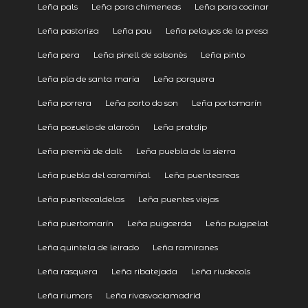
Leña pals
Leña para chimeneas
Leña para cocinar
Leña pastoriza
Leña pau
Leña pelayos de la presa
Leña pera
Leña pinell de solsonès
Leña pinto
Leña pla de santa maria
Leña porquera
Leña porrera
Leña porto do son
Leña portomarín
Leña pozuelo de alarcón
Leña pratdip
Leña premià de dalt
Leña puebla de la sierra
Leña puebla del caramiñal
Leña puenteareas
Leña puentecaldelas
Leña puentes viejas
Leña puertomarín
Leña puigcerda
Leña puigpelat
Leña quintela de leirado
Leña ramiranes
Leña rasquera
Leña ribatejada
Leña riudecols
Leña riumors
Leña rivasvaciamadrid