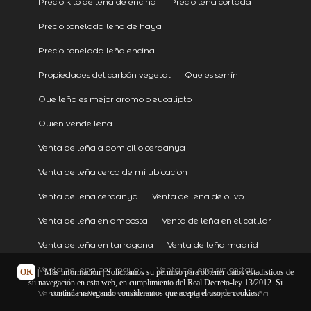
Precio kilo de leña de encina
Precio leña cortada
Precio tonelada leña de haya
Precio tonelada leña encina
Propiedades del carbón vegetal
Que es serrín
Que leña es mejor aromo o eucalipto
Quien vende leña
Venta de leña a domicilio cerdanya
Venta de leña cerca de mi ubicacion
Venta de leña cerdanya
Venta de leña de olivo
Venta de leña en amposta
Venta de leña en el catllar
Venta de leña en tarragona
Venta de leña madrid
Venta de leña por mayor
Venta de leña sin cortar
OK
|
Más información
| Solicitamos su permiso para obtener datos estadísticos de
su navegación en esta web, en cumplimiento del Real Decreto-ley 13/2012. Si
continúa navegando consideramos que acepta el uso de cookies.
Venta de pellets cerca de mi
Venta y compra de leña