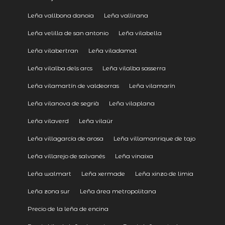
Leña vallbona danoia
Leña vallirana
Leña velilla de san antonio
Leña vilabella
Leña vilabertran
Leña viladamat
Leña vilalba dels arcs
Leña vilalba sasserra
Leña vilamartín de valdeorras
Leña vilamarín
Leña vilanova de segrià
Leña vilaplana
Leña vilaverd
Leña vilaür
Leña villagarcía de arosa
Leña villamanrique de tajo
Leña villarejo de salvanés
Leña vinaixa
Leña walmart
Leña xermade
Leña xinzo de limia
Leña zona sur
Leña área metropolitana
Precio de la leña de encina