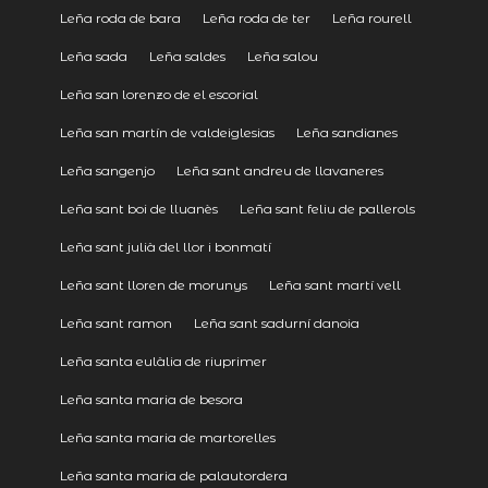
Leña roda de bara
Leña roda de ter
Leña rourell
Leña sada
Leña saldes
Leña salou
Leña san lorenzo de el escorial
Leña san martín de valdeiglesias
Leña sandianes
Leña sangenjo
Leña sant andreu de llavaneres
Leña sant boi de lluanès
Leña sant feliu de pallerols
Leña sant julià del llor i bonmatí
Leña sant lloren de morunys
Leña sant martí vell
Leña sant ramon
Leña sant sadurní danoia
Leña santa eulàlia de riuprimer
Leña santa maria de besora
Leña santa maria de martorelles
Leña santa maria de palautordera