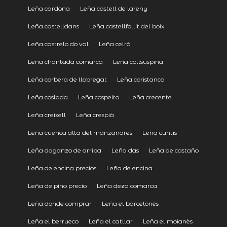
Leña cardona
Leña castell de lareny
Leña castelldans
Leña castellfollit del boix
Leña castrelo do val
Leña celrà
Leña chantada comarca
Leña collsuspina
Leña corbera de llobregat
Leña coristanco
Leña coslada
Leña cospeito
Leña crecente
Leña creixell
Leña crespià
Leña cuenca alta del manzanares
Leña cuntis
Leña daganzo de arriba
Leña das
Leña de castaño
Leña de encina precios
Leña de encina
Leña de pino precio
Leña deza comarca
Leña donde comprar
Leña el barcelonès
Leña el berrueco
Leña el catllar
Leña el moianès