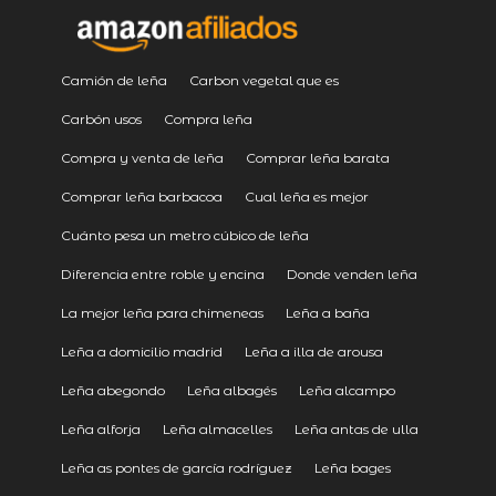
Camión de leña
Carbon vegetal que es
Carbón usos
Compra leña
Compra y venta de leña
Comprar leña barata
Comprar leña barbacoa
Cual leña es mejor
Cuánto pesa un metro cúbico de leña
Diferencia entre roble y encina
Donde venden leña
La mejor leña para chimeneas
Leña a baña
Leña a domicilio madrid
Leña a illa de arousa
Leña abegondo
Leña albagés
Leña alcampo
Leña alforja
Leña almacelles
Leña antas de ulla
Leña as pontes de garcía rodríguez
Leña bages