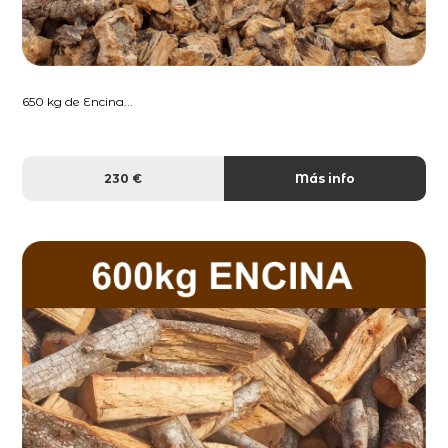
650 kg de Encina...
230 €
Más info