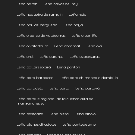
Leña narón
Leña navas del rey
Leña nogueira de ramuín
Leña noia
Leña nou de berguedà
Leña noya
Leña o barco de valdeorras
Leña o porriño
Leña o valadouro
Leña obramat
Leña oia
Leña orol
Leña ourense
Leña ozacesuras
Leña pallars sobirá
Leña pantón
Leña para barbacoa
Leña para chimenea a domicilio
Leña paradela
Leña parla
Leña parlavà
Leña parque regional de la cuenca alta del
manzanares sur
Leña pastoriza
Leña piera
Leña pino o
Leña planes dhostoles
Leña pontedeume
Leña pontons
Leña pozuelo del rey