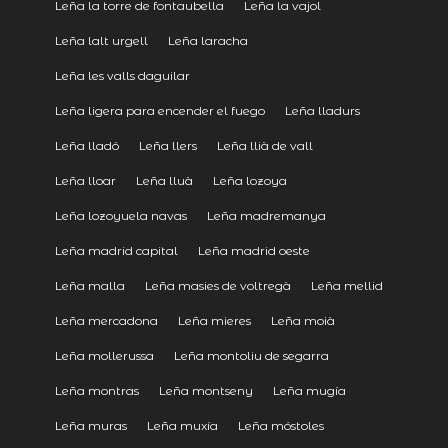
Leña la torre de fontaubella
Leña la vajol
Leña lalt urgell
Leña laracha
Leña les valls daguilar
Leña ligera para encender el fuego
Leña lladurs
Leña lladó
Leña llers
Leña llià de vall
Leña lloar
Leña lluà
Leña lozoya
Leña lozoyuela navas
Leña madremanya
Leña madrid capital
Leña madrid oeste
Leña malla
Leña masies de voltregà
Leña mellid
Leña mercadona
Leña mieres
Leña moià
Leña mollerussa
Leña montoliu de segarra
Leña montras
Leña montseny
Leña mugía
Leña muras
Leña muxía
Leña móstoles