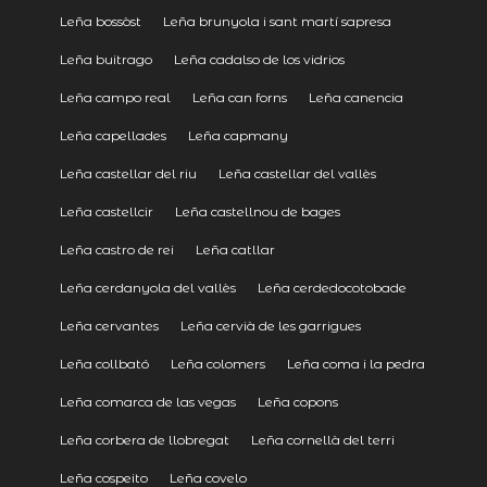
Leña bossòst
Leña brunyola i sant martí sapresa
Leña buitrago
Leña cadalso de los vidrios
Leña campo real
Leña can forns
Leña canencia
Leña capellades
Leña capmany
Leña castellar del riu
Leña castellar del vallès
Leña castellcir
Leña castellnou de bages
Leña castro de rei
Leña catllar
Leña cerdanyola del vallès
Leña cerdedocotobade
Leña cervantes
Leña cervià de les garrigues
Leña collbató
Leña colomers
Leña coma i la pedra
Leña comarca de las vegas
Leña copons
Leña corbera de llobregat
Leña cornellà del terri
Leña cospeito
Leña covelo