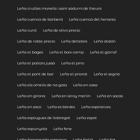
Leña cruïlles monells i sant sadurní de lheura
Leña cuenca de barberá
Leña cuenca del henares
Leña cunit
Leña de olivo precio
Leña de roble precio
Leña deltebre
Leña dozón
Leña el bages
Leña el baix camp
Leña el garraf
Leña el pallars jussà
Leña el pino
Leña el pont de bar
Leña el priorat
Leña el segrià
Leña els omells de na gaia
Leña en casa
Leña en girona
Leña en leroy merlin
Leña en sacas
Leña en saco
Leña es bòrdes
Leña espinelves
Leña esplugues de llobregat
Leña espot
Leña espunyola
Leña fene
Leña fonsagrada comarca
Leña fortià
Leña foz