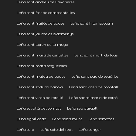
Leña sant andreu de llavaneres
Leña sant fost de campsentelles
Leña sant fruitós de bages
Leña sant hilari sacalm
Leña sant jaume dels domenys
Leña sant lloren de la muga
Leña sant martí de centelles
Leña sant martí de tous
Leña sant martí sesgueioles
Leña sant mateu de bages
Leña sant pau de segúries
Leña sant sadurní danoia
Leña sant vicen de montalt
Leña sant vicen de torelló
Leña santa maria de corcó
Leña savallà del comtat
Leña seu durgell
Leña significado
Leña sobremunt
Leña somozas
Leña sora
Leña soto del real
Leña sunyer