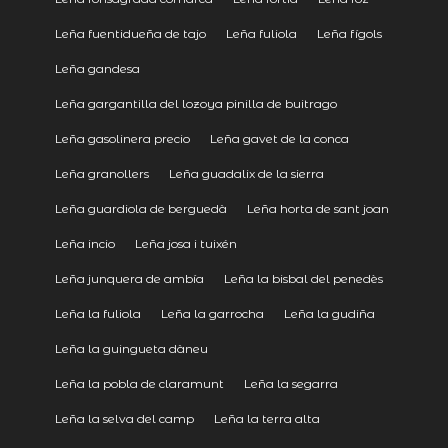
Leña fuentidueña de tajo
Leña fuliola
Leña fígols
Leña gandesa
Leña gargantilla del lozoya pinilla de buitrago
Leña gasolinera precio
Leña gavet de la conca
Leña granollers
Leña guadalix de la sierra
Leña guardiola de berguedà
Leña horta de sant joan
Leña incio
Leña josa i tuixén
Leña junquera de ambía
Leña la bisbal del penedès
Leña la fuliola
Leña la garrocha
Leña la gudiña
Leña la guingueta dàneu
Leña la pobla de claramunt
Leña la segarra
Leña la selva del camp
Leña la terra alta