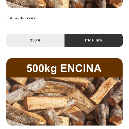
600 kg de Encina...
250 €
Más info