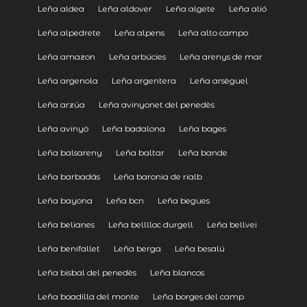
Leña aldea
Leña aldover
Leña algete
Leña alió
Leña alpedrete
Leña alpens
Leña alto campo
Leña amazon
Leña arbúcies
Leña arenys de mar
Leña argenola
Leña argentera
Leña arsèguel
Leña arzúa
Leña avinyonet del penedès
Leña avinyó
Leña badalona
Leña bages
Leña balsareny
Leña baltar
Leña bande
Leña barbadás
Leña baronia de rialb
Leña bayona
Leña bcn
Leña begues
Leña belianes
Leña belllloc durgell
Leña bellvei
Leña benifallet
Leña berga
Leña besalú
Leña bisbal del penedès
Leña blancos
Leña boadilla del monte
Leña borges del camp