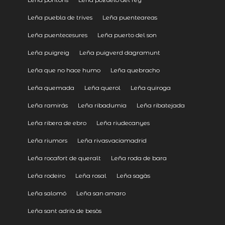
Leña puebla de trives
Leña puenteareas
Leña puentecesures
Leña puerto del son
Leña puigreig
Leña puigverd dagramunt
Leña que no hace humo
Leña quebracho
Leña quemada
Leña querol
Leña quiroga
Leña ramirás
Leña ribadumia
Leña ribatejada
Leña ribera de ebro
Leña riudecanyes
Leña riumors
Leña rivasvaciamadrid
Leña rocafort de queralt
Leña roda de bara
Leña rodeiro
Leña rosal
Leña sagàs
Leña salomó
Leña san amaro
Leña sant adrià de besòs