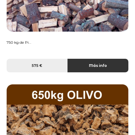
750 kg de Pi...
575 €
Más info