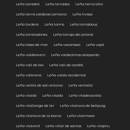
Leña taradell
Leña terrades
Leña tierra alta
Leña tierra caldelas comarca
Leña tivissa
Leña tordera
Leña torms
Leña tornabous
Leña torrelodones
Leña torroja del priorat
Leña tossa de mar
Leña vacarisses
Leña vajol
Leña valdeavero
Leña valdeolmos alalpardo
Leña vall de boí
Leña vall de cardós
Leña vallirana
Leña vallés occidental
Leña velilla de san antonio
Leña ventalló
Leña vicedo
Leña vilada
Leña viladecavalls
Leña vilallonga de ter
Leña vilanova de bellpuig
Leña vilanova de la barca
Leña vilarmaior
Leña vilaverd
Leña villar de santos
Leña vilopriu