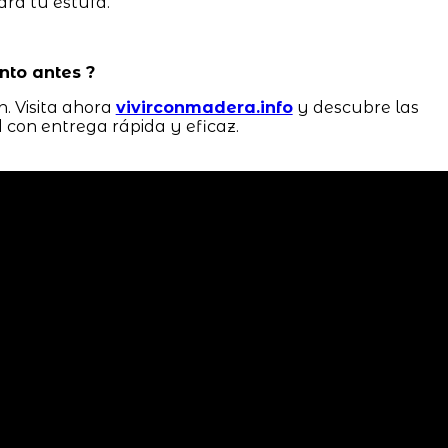
ra tu estufa.
nto antes ?
. Visita ahora
vivirconmadera.info
y descubre las
 con entrega rápida y eficaz.