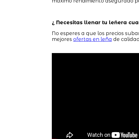
máximo rendimiento asegurado pa
¿ Necesitas llenar tu leñera cua
No esperes a que los precios suban
mejores
ofertas en leña
de calidad