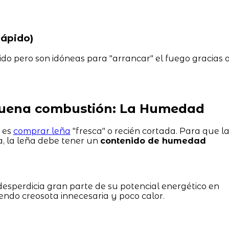
ápido)
o pero son idóneas para "arrancar" el fuego gracias 
 buena combustión: La Humedad
s es
comprar leña
"fresca" o recién cortada. Para que l
a, la leña debe tener un
contenido de humedad
esperdicia gran parte de su potencial energético en
endo creosota innecesaria y poco calor.