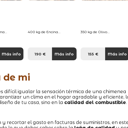
na...
400 kg de Encina...
350 kg de Olivo...
Más info
190 €
Más info
155 €
Más info
a de mi
 difícil igualar la sensación térmica de una chimenea
garantizar un clima en el hogar agradable y eficiente, l
iseño de tu casa, sino en la
calidad del combustible
.
 y recortar el gasto en facturas de suministros, en est
odo lo que debes saber sobre la
leña de calidad
y po