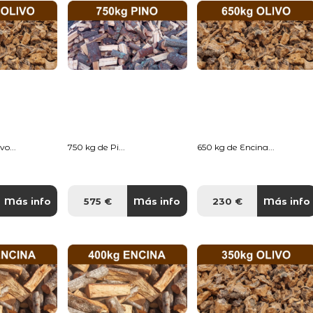
o...
750 kg de Pi...
650 kg de Encina...
Más info
575 €
Más info
230 €
Más info