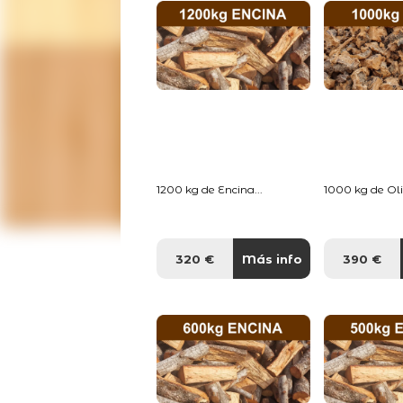
1200 kg de Encina...
1000 kg de Oliv
320 €
Más info
390 €