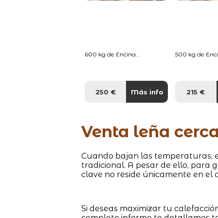
600 kg de Encina...
500 kg de Enci
250 €
Más info
215 €
Venta leña cerc
Cuando bajan las temperaturas, es
tradicional. A pesar de ello, para 
clave no reside únicamente en el d
Si deseas maximizar tu calefacción
completo informe te detallamos t