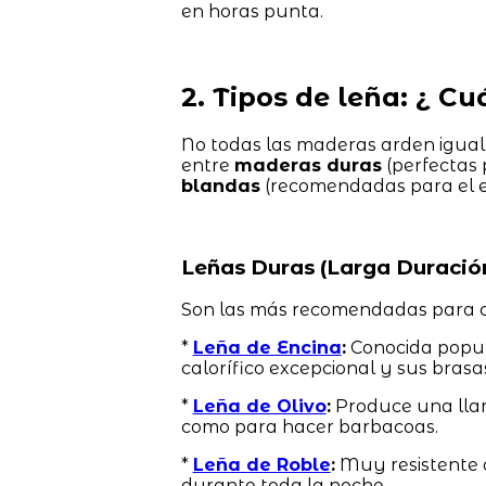
en horas punta.
2. Tipos de leña: ¿ C
No todas las maderas arden igual.
entre
maderas duras
(perfectas 
blandas
(recomendadas para el en
Leñas Duras (Larga Duració
Son las más recomendadas para ca
*
Leña de Encina
:
Conocida popula
calorífico excepcional y sus bras
*
Leña de Olivo
:
Produce una llam
como para hacer barbacoas.
*
Leña de Roble
:
Muy resistente 
durante toda la noche.