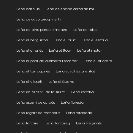
Leña darnius
Leña de encina cerca de mi
Leña de olivo leroy merlin
Leña de pino para chimenea
Leña de roble
Leña el berguedà
Leña el bruc
Leña el escorial
Leña el gironès
Leña el lloar
Leña el molar
Leña el pont de vilomara i rocafort
Leña el priorato
Leña el tarragonès
Leña el vallès oriental
Leña el vilosell
Leña el álamo
Leña en becerril de la sierra
Leña espolla
Leña esterri de cardós
Leña floresta
Leña fogars de montclús
Leña foradada
Leña forcarei
Leña forcarey
Leña freginals