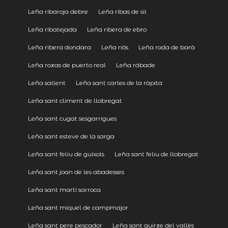
Leña ribaroja debre
Leña ribas de sil
Leña ribatejada
Leña ribera de ebro
Leña ribera dondara
Leña riós
Leña roda de barà
Leña rozas de puerto real
Leña rábade
Leña sallent
Leña sant carles de la ràpita
Leña sant climent de llobregat
Leña sant cugat sesgarrigues
Leña sant esteve de la sarga
Leña sant feliu de guíxols
Leña sant feliu de llobregat
Leña sant joan de les abadesses
Leña sant martí sarroca
Leña sant miquel de campmajor
Leña sant pere pescador
Leña sant quirze del vallès