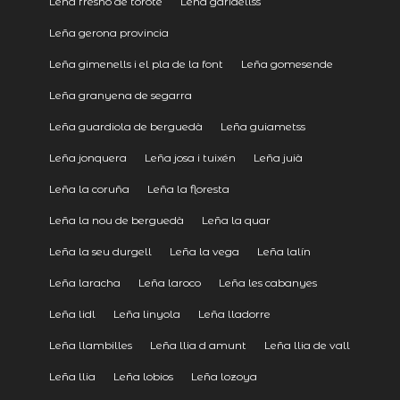
Leña fresno de torote
Leña garidellss
Leña gerona provincia
Leña gimenells i el pla de la font
Leña gomesende
Leña granyena de segarra
Leña guardiola de berguedà
Leña guiametss
Leña jonquera
Leña josa i tuixén
Leña juià
Leña la coruña
Leña la floresta
Leña la nou de berguedà
Leña la quar
Leña la seu durgell
Leña la vega
Leña lalín
Leña laracha
Leña laroco
Leña les cabanyes
Leña lidl
Leña linyola
Leña lladorre
Leña llambilles
Leña llia d amunt
Leña llia de vall
Leña llia
Leña lobios
Leña lozoya