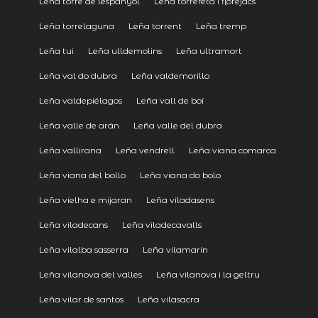
Leña torre de lespanyol
Leña torrefeta i florejacs
Leña torrelaguna
Leña torrent
Leña tremp
Leña tui
Leña ulldemolins
Leña ultramort
Leña val do dubra
Leña valdemorillo
Leña valdepiélagos
Leña vall de boí
Leña valle de arán
Leña valle del dubra
Leña vallirana
Leña vendrell
Leña viana comarca
Leña viana del bollo
Leña viana do bolo
Leña vielha e mijaran
Leña viladasens
Leña viladecans
Leña viladecavalls
Leña vilalba sasserra
Leña vilamarín
Leña vilanova del valles
Leña vilanova i la geltru
Leña vilar de santos
Leña vilasacra