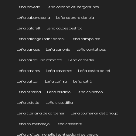
Leña bóveda
Leña cabana de bergantiños
Leña cabanabona
Leña cabrera danoia
Leña calafell
Leña caldes destrac
Leña calonge i sant antoni
Leña campo real
Leña cangas
Leña canonja
Leña cantallops
Leña carballiño comarca
Leña cardedeu
Leña caseres
Leña casserres
Leña castro de rei
Leña catllar
Leña cañiza
Leña celrà
Leña cerceda
Leña cerdido
Leña chinchón
Leña cistella
Leña ciutadilla
Leña clariana de cardener
Leña colmenar del arroyo
Leña colmenarejo
Leña creciente
Leña cruïlles monells i sant sadurní de lheura