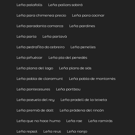
Leña palafolls
Leña pallars sobirá
Leña para chimenea precio
Leña para cocinar
Leña paradanta comarca
Leña pardines
Leña parla
Leña parlavà
Leña pedrafita do cebreiro
Leña penelles
Leña piñuécar
Leña pla del penedès
Leña plana del lago
Leña plans de siós
Leña pobla de claramunt
Leña pobla de montornès
Leña pontecesures
Leña portbou
Leña pozuelo del rey
Leña pradell de la teixeta
Leña premià de dalt
Leña prádena del rincón
Leña que no hace humo
Leña rae
Leña ramirás
Leña repsol
Leña reus
Leña rianjo