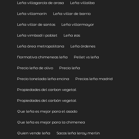
Leña villagarcía de arosa
Leña villalba
Leña villamarín
Leña villar de barrio
Leña villar de santos
Leña villarmayor
Leña vimbodí i poblet
Leña zas
Leña área metropolitana
Leña órdenes
Normativa chimeneas leña
Pellet vs leña
Precio leña de olivo
Precio leña
Precio tonelada leña encina
Precios leña madrid
Propiedades del carbon vegetal
Propiedades del carbón vegetal
Que leña es mejor para el asado
Que leña es mejor para la chimenea
Quien vende leña
Sacos leña leroy merlin