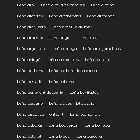
Leña albí
Leña alcalá de henares
Leña alcanó
Leña alcarràs
Leña alcobendas
Leña almenar
Leña alàs i cerc
Leña ametlla de mar
Leña amoeiro
Leña anglès
Leña arbolí
Leña argentera
Leña arnoya
Leña arroyomolinos
Leña avinyó
Leña baix pallars
Leña baralla
Leña barbens
Leña barberà de la conca
Leña bassella
Leña belianes
Leña benavent de segrià
Leña benifallet
Leña bescanó
Leña bigues i riells del fai
Leña bisbal de montsant
Leña blancafort
Leña boborás
Leña boqueixón
Leña borredà
Leña botarell
Leña breda
Leña bàscara