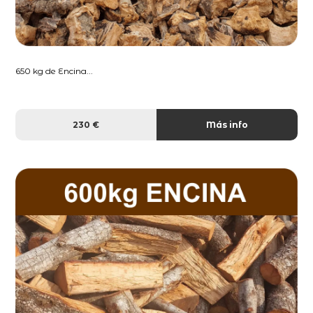
650 kg de Encina...
230 €
Más info