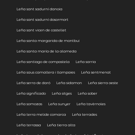
Leña sant sadurní danoia
Leña sant sadurní dosormort
Leña sant vicen de castellet
Leña santa margarida de montbui
Leña santa maría de la alameda
Leña santiago de compostela
Leña sarria
Leña saus camallera i llampaies
Leña sentmenat
Leña serra de daró
Leña sidamon
Leña sierra oeste
Leña significado
Leña sitges
Leña sober
Leña somozas
Leña sunyer
Leña tavèrnoles
Leña terra melide comarca
Leña terrades
Leña terrassa
Leña tierra alta