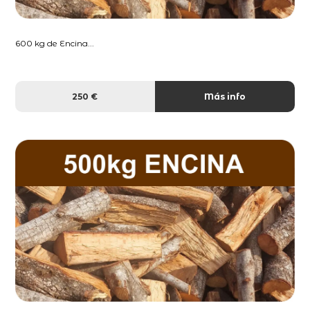
600 kg de Encina...
250 €
Más info