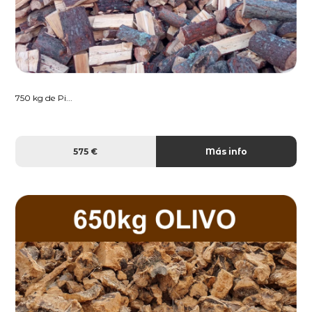
750 kg de Pi...
575 €
Más info