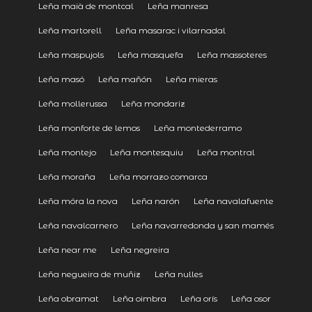
Leña maià de montcal
Leña manresa
Leña martorell
Leña masarac i vilarnadal
Leña maspujols
Leña masquefa
Leña massoteres
Leña masó
Leña mañón
Leña mieras
Leña mollerussa
Leña mondariz
Leña monforte de lemos
Leña montederramo
Leña montejo
Leña montesquiu
Leña montral
Leña moraña
Leña morrazo comarca
Leña móra la nova
Leña narón
Leña navalafuente
Leña navalcarnero
Leña navarredonda y san mamés
Leña near me
Leña negreira
Leña negueira de muñiz
Leña nulles
Leña obramat
Leña oimbra
Leña orís
Leña osor