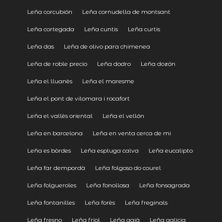
Leña corcubión
Leña cornudella de montsant
Leña cortegada
Leña cuntis
Leña curtis
Leña das
Leña de olivo para chimenea
Leña de roble precio
Leña dodro
Leña dozón
Leña el lluanès
Leña el maresme
Leña el pont de vilomara i rocafort
Leña el vallès oriental
Leña el vellón
Leña en barcelona
Leña en venta cerca de mi
Leña es bòrdes
Leña espluga calva
Leña eucalipto
Leña far dempordà
Leña folgoso do courel
Leña folgueroles
Leña fonollosa
Leña fonsagrada
Leña fontanilles
Leña forès
Leña freginals
Leña fresno
Leña friol
Leña gaià
Leña galicia