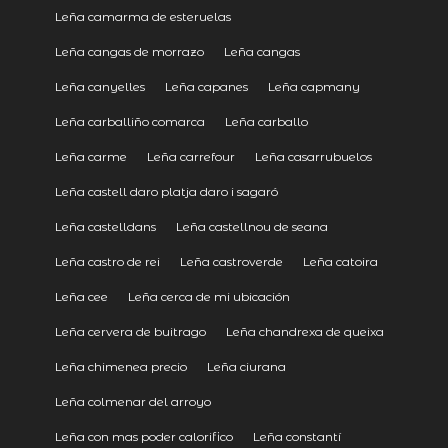
Leña camarma de esteruelas
Leña cangas de morrazo
Leña cangas
Leña canyelles
Leña capanes
Leña capmany
Leña carballiño comarca
Leña carballo
Leña carme
Leña carrefour
Leña casarrubuelos
Leña castell daro platja daro i sagaró
Leña castelldans
Leña castellnou de seana
Leña castro de rei
Leña castroverde
Leña catoira
Leña cee
Leña cerca de mi ubicación
Leña cervera de buitrago
Leña chandrexa de queixa
Leña chimenea precio
Leña ciurana
Leña colmenar del arroyo
Leña con mas poder calorifico
Leña constantí