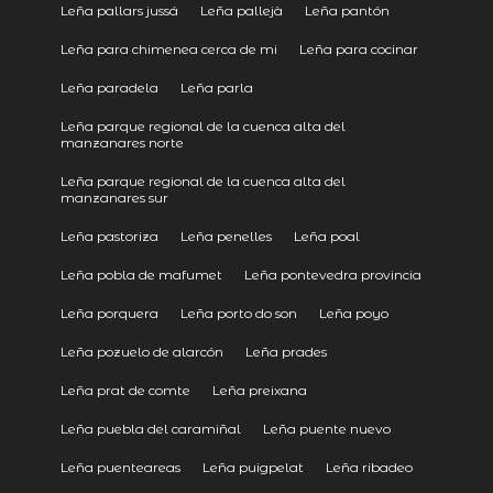
Leña pallars jussá
Leña pallejà
Leña pantón
Leña para chimenea cerca de mi
Leña para cocinar
Leña paradela
Leña parla
Leña parque regional de la cuenca alta del
manzanares norte
Leña parque regional de la cuenca alta del
manzanares sur
Leña pastoriza
Leña penelles
Leña poal
Leña pobla de mafumet
Leña pontevedra provincia
Leña porquera
Leña porto do son
Leña poyo
Leña pozuelo de alarcón
Leña prades
Leña prat de comte
Leña preixana
Leña puebla del caramiñal
Leña puente nuevo
Leña puenteareas
Leña puigpelat
Leña ribadeo