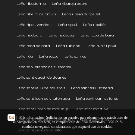
Leña ribadumia
Leña ribaroja debre
Leña ribeira de piquín
Leña ribera durgellet
Leña ripoll vendrell
Leña ripoll
Leña ripollés
Leña riudaura
Leña riudecols
Leña roda de bara
Leña roda de barà
Leña rubiana
Leña rupit i pruit
Leña rúa
Leña salou
Leña samos
Leña san lorenzo de el escorial
Leña sant agustí de lluanès
Leña sant feliu de pallerols
Leña sant feliu sasserra
Leña sant joan de vilatorrada
Leña sant joan les fonts
Leña sant lloren de morunys
Leña sant martí vell
OK
|
Más información
| Solicitamos su permiso para obtener datos estadísticos de
Leña sant miquel de campmajor
Leña sant mori
su navegación en esta web, en cumplimiento del Real Decreto-ley 13/2012. Si
continúa navegando consideramos que acepta el uso de cookies.
Leña sant pere de torelló