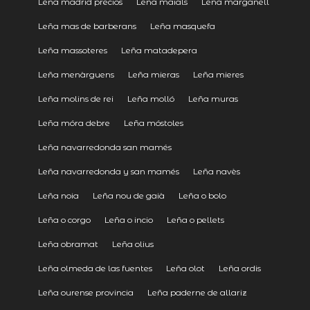
Leña madrid precios
Leña maials
Leña marganell
Leña mas de barberans
Leña masquefa
Leña massoteres
Leña matadepera
Leña menàrguens
Leña mieras
Leña mieres
Leña molins de rei
Leña molló
Leña muras
Leña móra debre
Leña móstoles
Leña navarredonda san mamés
Leña navarredonda y san mamés
Leña navès
Leña noia
Leña nou de gaià
Leña o bolo
Leña o corgo
Leña o incio
Leña o pellets
Leña obramat
Leña olius
Leña olmeda de las fuentes
Leña olot
Leña ordis
Leña ourense provincia
Leña paderne de allariz