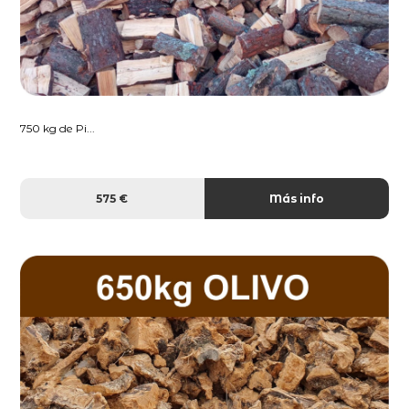
750 kg de Pi...
575 €
Más info