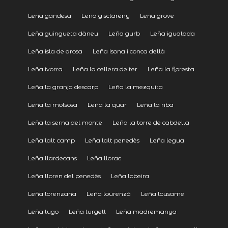
Leña gandesa
Leña gisclareny
Leña grove
Leña guingueta dàneu
Leña gurb
Leña igualada
Leña isla de arosa
Leña isona i conca dellà
Leña ivorra
Leña la cellera de ter
Leña la floresta
Leña la granja descarp
Leña la mezquita
Leña la molsosa
Leña la quar
Leña la riba
Leña la serna del monte
Leña la torre de cabdella
Leña lalt camp
Leña lalt penedès
Leña legua
Leña llardecans
Leña llorac
Leña lloren del penedès
Leña lobeira
Leña lorenzana
Leña lourenzá
Leña lousame
Leña lugo
Leña lurgell
Leña madremanya