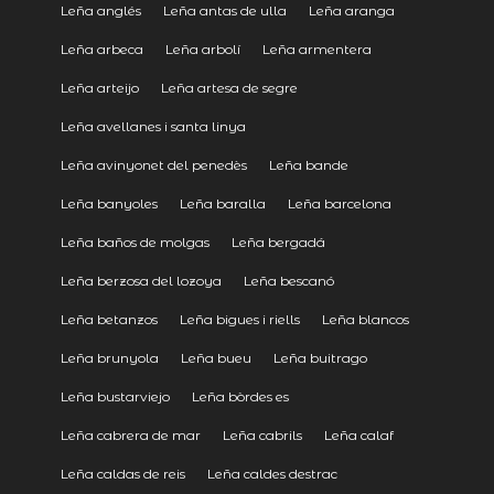
Leña anglés
Leña antas de ulla
Leña aranga
Leña arbeca
Leña arbolí
Leña armentera
Leña arteijo
Leña artesa de segre
Leña avellanes i santa linya
Leña avinyonet del penedès
Leña bande
Leña banyoles
Leña baralla
Leña barcelona
Leña baños de molgas
Leña bergadá
Leña berzosa del lozoya
Leña bescanó
Leña betanzos
Leña bigues i riells
Leña blancos
Leña brunyola
Leña bueu
Leña buitrago
Leña bustarviejo
Leña bòrdes es
Leña cabrera de mar
Leña cabrils
Leña calaf
Leña caldas de reis
Leña caldes destrac