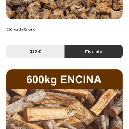
650 kg de Encina...
230 €
Más info