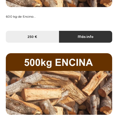
600 kg de Encina...
250 €
Más info