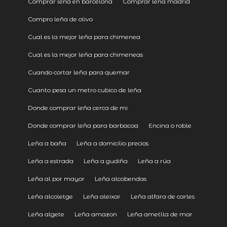
Comprar leña en barcelona
Comprar leña madrid
Compro leña de olivo
Cual es la mejor leña para chimenea
Cual es la mejor leña para chimeneas
Cuando cortar leña para quemar
Cuanto pesa un metro cubico de leña
Donde comprar leña cerca de mi
Donde comprar leña para barbacoa
Encina o roble
Leña a baña
Leña a domicilio precios
Leña a estrada
Leña a gudiña
Leña a rúa
Leña al por mayor
Leña alcobendas
Leña alcoletge
Leña aleixar
Leña alfara de carles
Leña algete
Leña amazon
Leña ametlla de mar