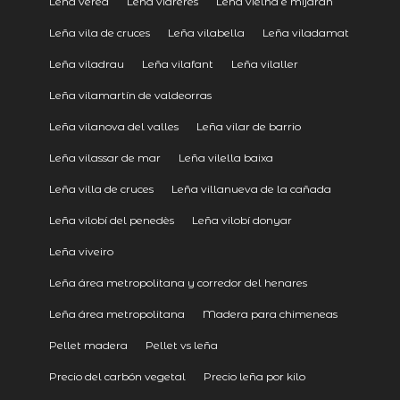
Leña verea
Leña vidreres
Leña vielha e mijaran
Leña vila de cruces
Leña vilabella
Leña viladamat
Leña viladrau
Leña vilafant
Leña vilaller
Leña vilamartín de valdeorras
Leña vilanova del valles
Leña vilar de barrio
Leña vilassar de mar
Leña vilella baixa
Leña villa de cruces
Leña villanueva de la cañada
Leña vilobí del penedès
Leña vilobí donyar
Leña viveiro
Leña área metropolitana y corredor del henares
Leña área metropolitana
Madera para chimeneas
Pellet madera
Pellet vs leña
Precio del carbón vegetal
Precio leña por kilo