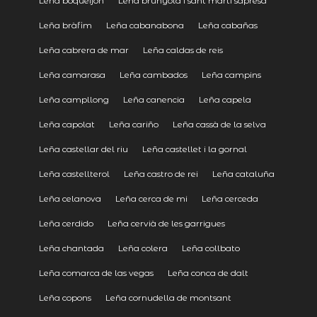
Leña boqueijón
Leña brunyola i sant martí sapresa
Leña bràfim
Leña cabanabona
Leña cabañas
Leña cabrera de mar
Leña caldas de reis
Leña camarasa
Leña cambados
Leña campins
Leña campllong
Leña canencia
Leña capela
Leña capolat
Leña cariño
Leña cassà de la selva
Leña castellar del riu
Leña castellet i la gornal
Leña castellterol
Leña castro de rei
Leña cataluña
Leña celanova
Leña cerca de mi
Leña cerceda
Leña cerdido
Leña cervià de les garrigues
Leña chantada
Leña colera
Leña collbato
Leña comarca de las vegas
Leña conca de dalt
Leña copons
Leña cornudella de montsant