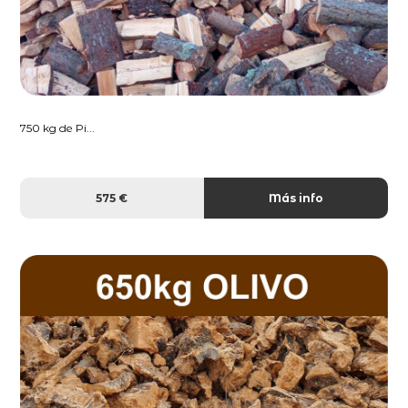
750 kg de Pi...
575 €
Más info