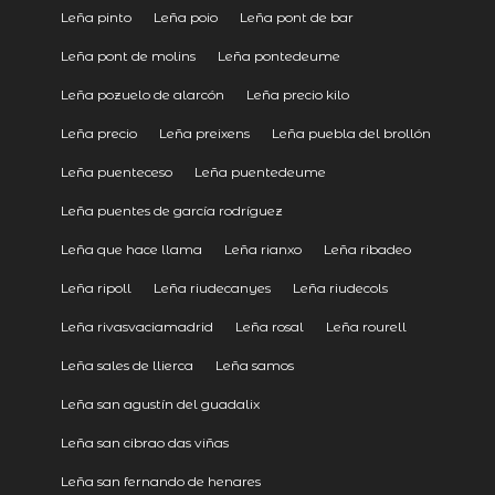
Leña pinto
Leña poio
Leña pont de bar
Leña pont de molins
Leña pontedeume
Leña pozuelo de alarcón
Leña precio kilo
Leña precio
Leña preixens
Leña puebla del brollón
Leña puenteceso
Leña puentedeume
Leña puentes de garcía rodríguez
Leña que hace llama
Leña rianxo
Leña ribadeo
Leña ripoll
Leña riudecanyes
Leña riudecols
Leña rivasvaciamadrid
Leña rosal
Leña rourell
Leña sales de llierca
Leña samos
Leña san agustín del guadalix
Leña san cibrao das viñas
Leña san fernando de henares