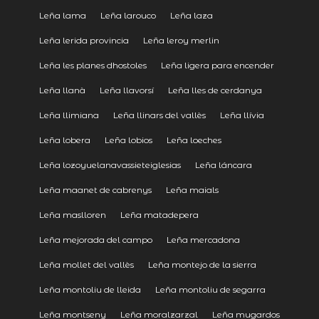
Leña lama
Leña larouco
Leña laza
Leña lerida provincia
Leña leroy merlin
Leña les planes dhostoles
Leña ligera para encender
Leña llanà
Leña llavorsí
Leña lles de cerdanya
Leña llimiana
Leña llinars del vallès
Leña llívia
Leña lobera
Leña lobios
Leña loeches
Leña lozoyuelanavassieteiglesias
Leña láncara
Leña maanet de cabrenys
Leña maials
Leña maslloren
Leña matadepera
Leña mejorada del campo
Leña mercadona
Leña mollet del vallès
Leña montejo de la sierra
Leña montoliu de lleida
Leña montoliu de segarra
Leña montseny
Leña moralzarzal
Leña mugardos