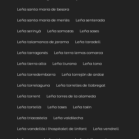
Leña santa maria de besora
Leña santa maria de merlès
Leña senterada
Leña serinyà
Leña somozas
Leña soses
Leña talamanca de jarama
Leña taradell
Leña tarragonés
Leña terra lemos comarca
Leña tierra alta
Leña tiurana
Leña tona
Leña torredembarra
Leña torrejón de ardoz
Leña torrelaguna
Leña torrelles de llobregat
Leña torrent
Leña torres de la alameda
Leña tortellà
Leña toses
Leña toén
Leña triacastela
Leña valdilecha
Leña vandellòs i lhospitalet de linfant
Leña vendrell