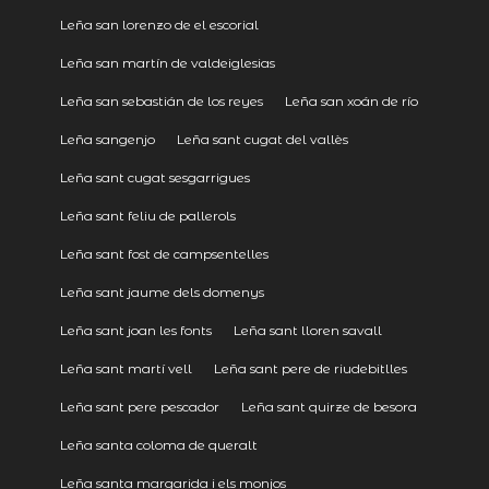
Leña san lorenzo de el escorial
Leña san martín de valdeiglesias
Leña san sebastián de los reyes
Leña san xoán de río
Leña sangenjo
Leña sant cugat del vallès
Leña sant cugat sesgarrigues
Leña sant feliu de pallerols
Leña sant fost de campsentelles
Leña sant jaume dels domenys
Leña sant joan les fonts
Leña sant lloren savall
Leña sant martí vell
Leña sant pere de riudebitlles
Leña sant pere pescador
Leña sant quirze de besora
Leña santa coloma de queralt
Leña santa margarida i els monjos