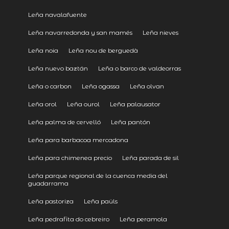
Leña navalafuente
Leña navarredonda y san mamés
Leña nieves
Leña noia
Leña nou de berguedà
Leña nuevo baztán
Leña o barco de valdeorras
Leña o carbon
Leña ogassa
Leña olvan
Leña orol
Leña ourol
Leña palausator
Leña palma de cervelló
Leña pantón
Leña para barbacoa mercadona
Leña para chimenea precio
Leña parada de sil
Leña parque regional de la cuenca media del
guadarrama
Leña pastoriza
Leña paüls
Leña pedrafita do cebreiro
Leña peramola