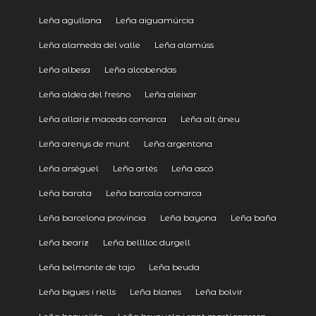
Leña agullana
Leña aiguamúrcia
Leña alameda del valle
Leña alamúss
Leña albesa
Leña alcobendas
Leña aldea del fresno
Leña aleixar
Leña allariz maceda comarca
Leña alt àneu
Leña arenys de munt
Leña argentona
Leña arsèguel
Leña artés
Leña ascó
Leña barata
Leña barcala comarca
Leña barcelona provincia
Leña bayona
Leña baña
Leña beariz
Leña belllloc durgell
Leña belmonte de tajo
Leña beuda
Leña bigues i riells
Leña blanes
Leña bolvir