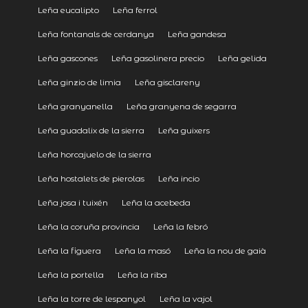
Leña eucalipto
Leña ferrol
Leña fontanals de cerdanya
Leña gandesa
Leña gascones
Leña gasolinera precio
Leña gelida
Leña ginzio de limia
Leña gisclareny
Leña granyanella
Leña granyena de segarra
Leña guadalix de la sierra
Leña guixers
Leña horcajuelo de la sierra
Leña hostalets de pierolas
Leña incio
Leña josa i tuixén
Leña la acebeda
Leña la coruña provincia
Leña la febró
Leña la figuera
Leña la masó
Leña la nou de gaià
Leña la portella
Leña la riba
Leña la torre de lespanyol
Leña la vajol