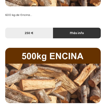
600 kg de Encina...
250 €
Más info