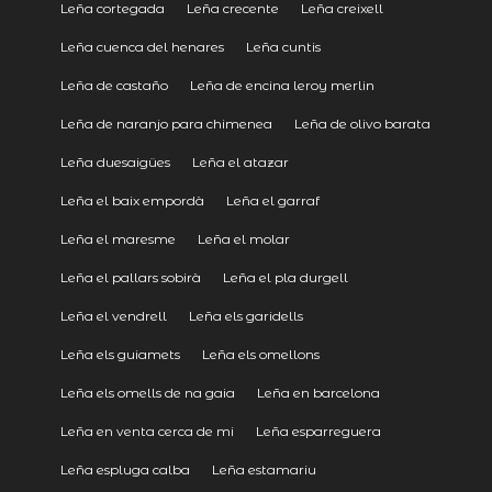
Leña cortegada
Leña crecente
Leña creixell
Leña cuenca del henares
Leña cuntis
Leña de castaño
Leña de encina leroy merlin
Leña de naranjo para chimenea
Leña de olivo barata
Leña duesaigües
Leña el atazar
Leña el baix empordà
Leña el garraf
Leña el maresme
Leña el molar
Leña el pallars sobirà
Leña el pla durgell
Leña el vendrell
Leña els garidells
Leña els guiamets
Leña els omellons
Leña els omells de na gaia
Leña en barcelona
Leña en venta cerca de mi
Leña esparreguera
Leña espluga calba
Leña estamariu