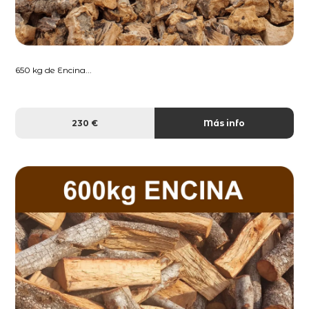
650 kg de Encina...
230 €
Más info