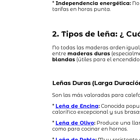
*
Independencia energética:
No 
tarifas en horas punta.
2. Tipos de leña: ¿ C
No todas las maderas arden igual
entre
maderas duras
(especialme
blandas
(útiles para el encendido i
Leñas Duras (Larga Duració
Son las más valoradas para calefa
*
Leña de Encina
:
Conocida popula
calorífico excepcional y sus bras
*
Leña de Olivo
:
Produce una llam
como para cocinar en hornos.
*
Leña de Roble
:
Muy resistente a