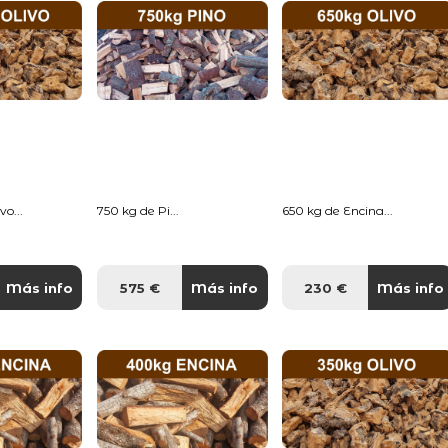
o...
750 kg de Pi...
650 kg de Encina...
Más info
575 €
Más info
230 €
Más info