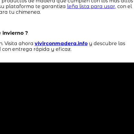
er productos de madera que cumplen con los más altos
 su plataforma te garantiza
leña lista para usar
, con el
ara tu chimenea.
 invierno ?
. Visita ahora
vivirconmadera.info
y descubre las
 con entrega rápida y eficaz.