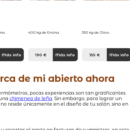
na...
400 kg de Encina...
350 kg de Olivo...
Más info
190 €
Más info
155 €
Más info
rca de mi abierto ahora
rmómetros, pocas experiencias son tan gratificantes
 una
chimenea de leña
. Sin embargo, para lograr un
ve no reside únicamente en el diseño de tu salón, sino en
 y recortar el gasto en facturas de suministros, en este