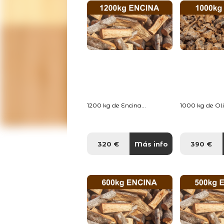
1200 kg de Encina...
1000 kg de Oliv
320 €
Más info
390 €