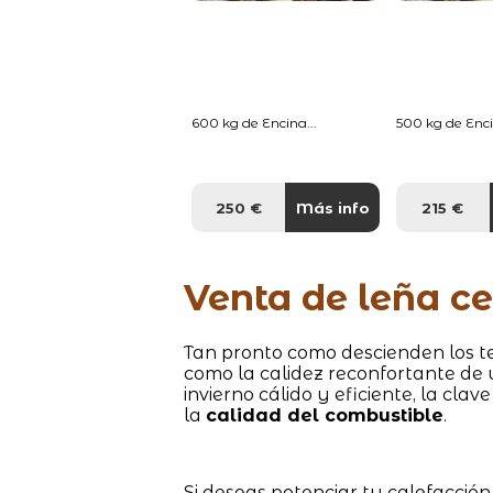
600 kg de Encina...
500 kg de Enci
250 €
Más info
215 €
Venta de leña ce
Tan pronto como descienden los te
como la calidez reconfortante de
invierno cálido y eficiente, la cla
la
calidad del combustible
.
Si deseas potenciar tu calefacción