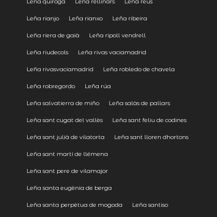
Leña quiroga
Leña rellinars
Leña reus
Leña rianjo
Leña rianxo
Leña ribeira
Leña riera de gaià
Leña ripoll vendrell
Leña riudecols
Leña rivas vaciamadrid
Leña rivasvaciamadrid
Leña robledo de chavela
Leña robregordo
Leña rúa
Leña salvatierra de miño
Leña salàs de pallars
Leña sant cugat del vallès
Leña sant feliu de codines
Leña sant julià de vilatorta
Leña sant lloren dhortons
Leña sant martí de llémena
Leña sant pere de vilamajor
Leña santa eugènia de berga
Leña santa perpètua de mogoda
Leña santiso