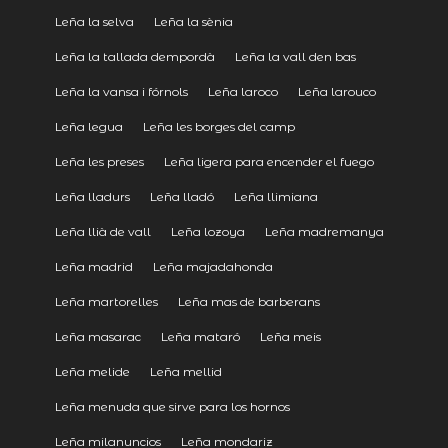
Leña la selva
Leña la sènia
Leña la tallada dempordà
Leña la vall den bas
Leña la vansa i fórnols
Leña laroco
Leña larouco
Leña legua
Leña les borges del camp
Leña les preses
Leña ligera para encender el fuego
Leña lladurs
Leña lladó
Leña llimiana
Leña llià de vall
Leña lozoya
Leña madremanya
Leña madrid
Leña majadahonda
Leña martorelles
Leña mas de barberans
Leña masarac
Leña mataró
Leña meis
Leña melide
Leña mellid
Leña menuda que sirve para los hornos
Leña milanuncios
Leña mondariz