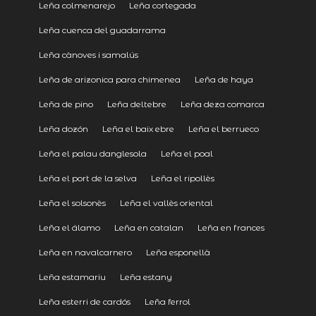
Leña colmenarejo
Leña cortegada
Leña cuenca del guadarrama
Leña cànoves i samalús
Leña de arizonica para chimenea
Leña de haya
Leña de pino
Leña deltebre
Leña deza comarca
Leña dozón
Leña el baix ebre
Leña el berrueco
Leña el palau danglesola
Leña el poal
Leña el port de la selva
Leña el ripollès
Leña el solsonès
Leña el vallès oriental
Leña el álamo
Leña en catalan
Leña en frances
Leña en navalcarnero
Leña esponellà
Leña estamariu
Leña estany
Leña esterri de cardós
Leña ferrol