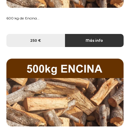
600 kg de Encina...
250 €
Más info