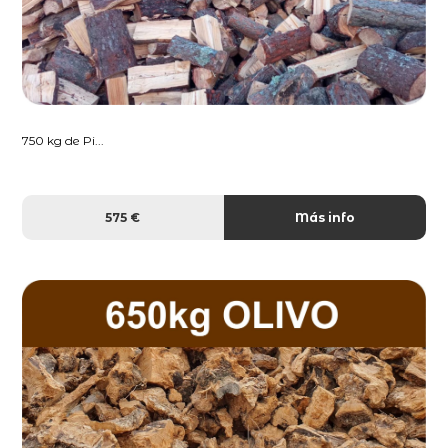
750 kg de Pi...
575 €
Más info