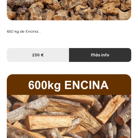
650 kg de Encina...
230 €
Más info