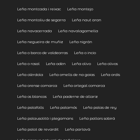
Leña montcada i reixac
Leña montejo
Leña montoliu de segarra
Leña naut aran
Leña navacerrada
Leña navalagamella
Leña negueira de muñiz
Leña nigrán
Leña o barco de valdeorras
Leña o incio
Leña o rosal
Leña odèn
Leña olivo
Leña olivos
Leña olèrdola
Leña omells de na gaias
Leña ordis
Leña orense comarca
Leña ortegal comarca
Leña os blancos
Leña paderne de allariz
Leña palafolls
Leña palamós
Leña palas de rey
Leña palausolità i plegamans
Leña pallars sobirá
Leña palol de revardit
Leña parlavà