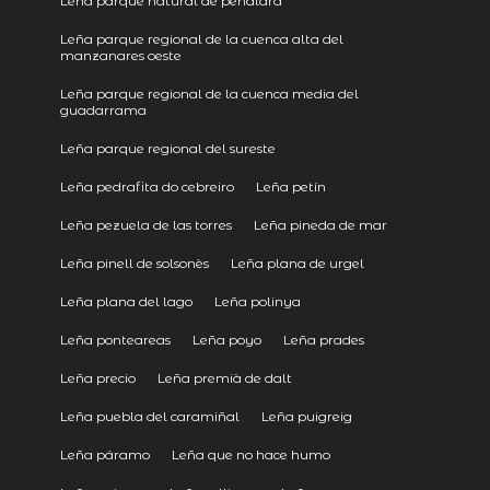
Leña parque natural de peñalara
Leña parque regional de la cuenca alta del
manzanares oeste
Leña parque regional de la cuenca media del
guadarrama
Leña parque regional del sureste
Leña pedrafita do cebreiro
Leña petín
Leña pezuela de las torres
Leña pineda de mar
Leña pinell de solsonès
Leña plana de urgel
Leña plana del lago
Leña polinya
Leña ponteareas
Leña poyo
Leña prades
Leña precio
Leña premià de dalt
Leña puebla del caramiñal
Leña puigreig
Leña páramo
Leña que no hace humo