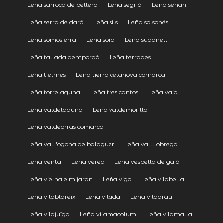
Leña sarroca de bellera
Leña segriá
Leña senan
Leña serra de daró
Leña sils
Leña solsonés
Leña somosierra
Leña sora
Leña sudanell
Leña tallada dempordà
Leña terrades
Leña tielmes
Leña tierra celanova comarca
Leña torrelaguna
Leña tres cantos
Leña vajol
Leña valdelaguna
Leña valdemorillo
Leña valdeorras comarca
Leña vallfogona de balaguer
Leña vallllobrega
Leña venta
Leña verea
Leña vespella de gaià
Leña vielha e mijaran
Leña vigo
Leña vilabella
Leña vilablareix
Leña vilada
Leña viladrau
Leña vilajuïga
Leña vilamacolum
Leña vilamalla