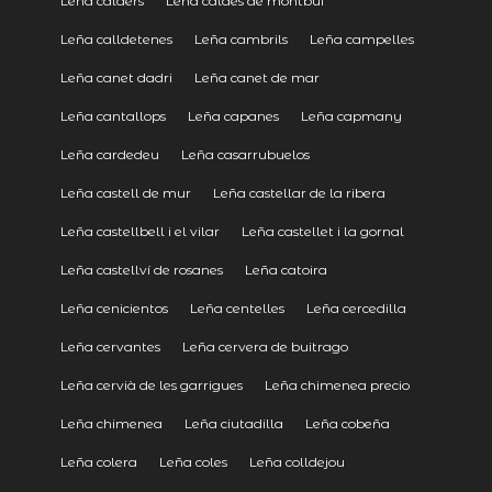
Leña calders
Leña caldes de montbui
Leña calldetenes
Leña cambrils
Leña campelles
Leña canet dadri
Leña canet de mar
Leña cantallops
Leña capanes
Leña capmany
Leña cardedeu
Leña casarrubuelos
Leña castell de mur
Leña castellar de la ribera
Leña castellbell i el vilar
Leña castellet i la gornal
Leña castellví de rosanes
Leña catoira
Leña cenicientos
Leña centelles
Leña cercedilla
Leña cervantes
Leña cervera de buitrago
Leña cervià de les garrigues
Leña chimenea precio
Leña chimenea
Leña ciutadilla
Leña cobeña
Leña colera
Leña coles
Leña colldejou