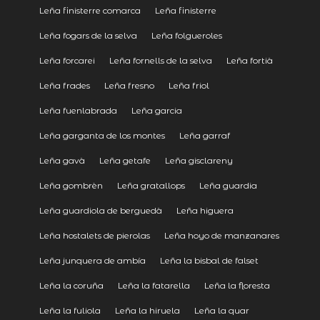
Leña finisterre comarca
Leña finisterre
Leña fogars de la selva
Leña folgueroles
Leña forcarei
Leña fornells de la selva
Leña fortià
Leña frades
Leña fresno
Leña friol
Leña fuenlabrada
Leña garcia
Leña garganta de los montes
Leña garraf
Leña gavà
Leña getafe
Leña gisclareny
Leña gombrèn
Leña gratallops
Leña guardia
Leña guardiola de berguedà
Leña higuera
Leña hostalets de pierolas
Leña hoyo de manzanares
Leña junquera de ambía
Leña la bisbal de falset
Leña la coruña
Leña la fatarella
Leña la floresta
Leña la fuliola
Leña la hiruela
Leña la quar