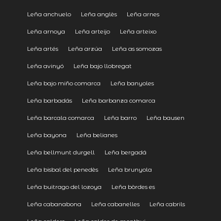
Leña anchuelo
Leña anglès
Leña arnes
Leña arnoya
Leña arteijo
Leña arteixo
Leña artés
Leña arzúa
Leña as somozas
Leña avinyó
Leña bajo llobregat
Leña bajo miño comarca
Leña banyoles
Leña barbadás
Leña barbanza comarca
Leña barcala comarca
Leña barro
Leña bausen
Leña bayona
Leña belianes
Leña bellmunt durgell
Leña bergadá
Leña bisbal del penedès
Leña brunyola
Leña buitrago del lozoya
Leña bòrdes es
Leña cabanabona
Leña cabanelles
Leña cabrils