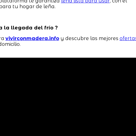
 plataforma te garantiza
leña lista para usar
, con el
ara tu hogar de leña.
a la llegada del frío ?
ora
vivirconmadera.info
y descubre las mejores
oferta
omicilio.