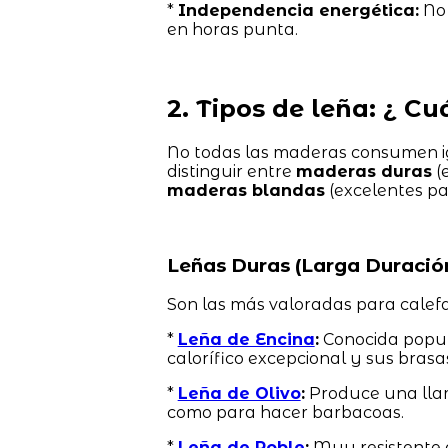
*
Independencia energética:
No 
en horas punta.
2. Tipos de leña: ¿ C
No todas las maderas consumen ig
distinguir entre
maderas duras
(
maderas blandas
(excelentes par
Leñas Duras (Larga Duració
Son las más valoradas para calefa
*
Leña de Encina
:
Conocida popula
calorífico excepcional y sus bras
*
Leña de Olivo
:
Produce una llam
como para hacer barbacoas.
*
Leña de Roble
:
Muy resistente a