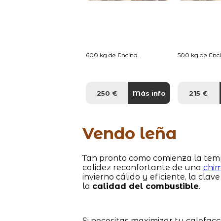
600 kg de Encina...
500 kg de Enci
250 €
Más info
215 €
Vendo leña
Tan pronto como comienza la tem
calidez reconfortante de una
chi
invierno cálido y eficiente, la cla
la
calidad del combustible
.
Si necesitas maximizar tu calefacc