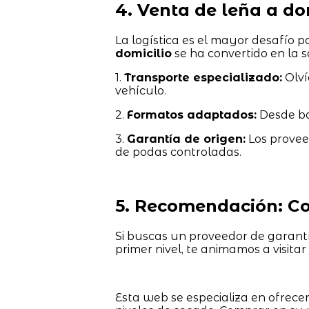
4. Venta de leña a d
La logística es el mayor desafío pa
domicilio
se ha convertido en la s
1.
Transporte especializado:
Olví
vehículo.
2.
Formatos adaptados:
Desde bo
3.
Garantía de origen:
Los provee
de podas controladas.
5. Recomendación: Co
Si buscas un proveedor de garantí
primer nivel, te animamos a visitar
Esta web se especializa en ofrec