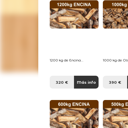
1200 kg de Encina...
1000 kg de Oliv
320 €
Más info
390 €