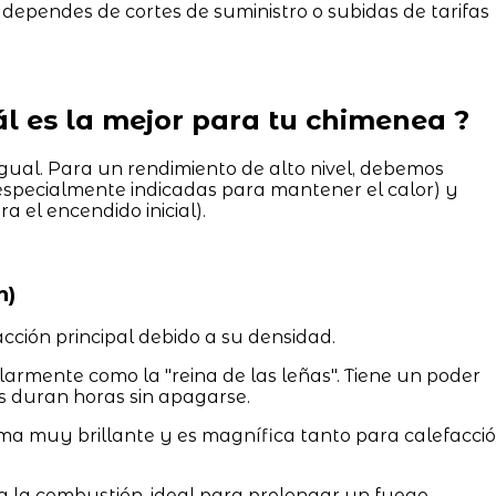
dependes de cortes de suministro o subidas de tarifas
uál es la mejor para tu chimenea ?
ual. Para un rendimiento de alto nivel, debemos
especialmente indicadas para mantener el calor) y
a el encendido inicial).
n)
cción principal debido a su densidad.
rmente como la "reina de las leñas". Tiene un poder
as duran horas sin apagarse.
a muy brillante y es magnífica tanto para calefacci
 la combustión, ideal para prolongar un fuego