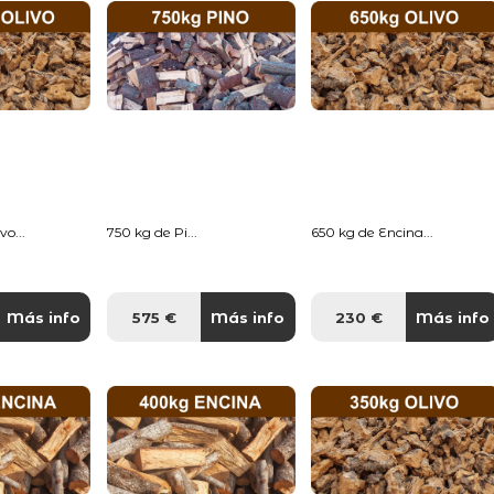
o...
750 kg de Pi...
650 kg de Encina...
Más info
575 €
Más info
230 €
Más info