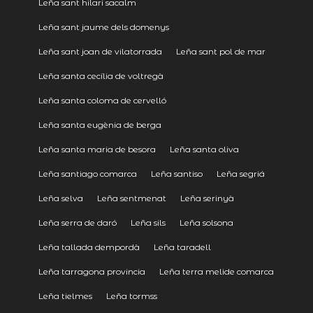
Leña sant hilari sacalm
Leña sant jaume dels domenys
Leña sant joan de vilatorrada
Leña sant pol de mar
Leña santa cecília de voltregà
Leña santa coloma de cervelló
Leña santa eugènia de berga
Leña santa maria de besora
Leña santa oliva
Leña santiago comarca
Leña santiso
Leña segriá
Leña selva
Leña sentmenat
Leña serinyà
Leña serra de daró
Leña sils
Leña solsona
Leña tallada dempordà
Leña taradell
Leña tarragona provincia
Leña terra melide comarca
Leña tielmes
Leña tormss