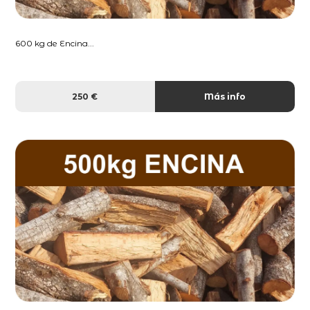
600 kg de Encina...
250 €
Más info