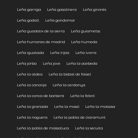
Leña garriga
Leña gasolinera
Leña gironés
Leña godall
Leña gondomar
Leña guadalix de la sierra
Leña guiametss
Leña humanes de madrid
Leña humeda
Leña igualada
Leña irijoa
Leña ivorra
Leña jorba
Leña jove
Leña la acebeda
Leña la aldea
Leña la bisbal de falset
Leña la canonja
Leña la cerdanya
Leña la conca de barberà
Leña la febró
Leña la granada
Leña la masó
Leña la molsosa
Leña la noguera
Leña la pobla de claramunt
Leña la pobla de massaluca
Leña la secuita