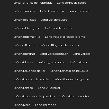
Leña torrelles de llobregat
Leña torres de segre
Leña trasmiras
Leña tres cantos
Leña ullastret
Leña vacarisses
Leña val do dubra
Leña valdelaguna
Leña valdemanco
Leña valdemorillo
Leña valdetorres de jarama
Leña vallclara
Leña vallfogona de riucorb
Leña vallirana
Leña valls daguilar
Leña verges
Leña vidreres
Leña vigo comarca
Leña vilalba
Leña vilallonga de ter
Leña vilanova de bellpuig
Leña vilanova del vallès
Leña vilanova i la geltru
Leña vilaseca
Leña villalbilla
Leña villanueva del pardillo
Leña villar de santos
Leña vivero
Leña xermade