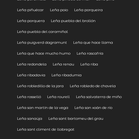
Leña piñuécar
Leña poio
Leña porqueira
Leña porquera
Leña puebla del brollón
Leña puebla del caramiñal
Leña puigverd dagramunt
Leña que hace llama
Leña que hace mucho humo
Leña rascafría
Leña redondela
Leña renau
Leña riba
Leña ribadavia
Leña ribadumia
Leña robledillo de la jara
Leña robledo de chavela
Leña rosselló
Leña rourell
Leña salvaterra de miño
Leña san martín de la vega
Leña san xoán de río
Leña sanaüja
Leña sant bartomeu del grau
Leña sant climent de llobregat