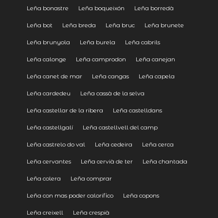
Leña bonastre
Leña boqueixón
Leña borredà
Leña bot
Leña breda
Leña bruc
Leña brunete
Leña brunyola
Leña burela
Leña cabrils
Leña calonge
Leña camprodon
Leña canejan
Leña canet de mar
Leña cangas
Leña capela
Leña cardedeu
Leña cassà de la selva
Leña castellar de la ribera
Leña castelldans
Leña castellgalí
Leña castellvell del camp
Leña castrelo do val
Leña cedeira
Leña cerca
Leña cervantes
Leña cervià de ter
Leña chantada
Leña colera
Leña comprar
Leña con mas poder calorifico
Leña copons
Leña creixell
Leña crespià