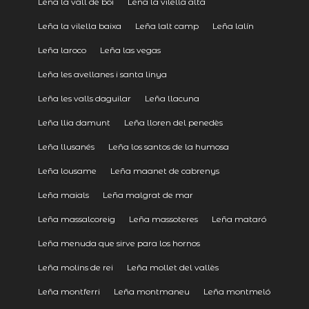
Leña la vall de boí
Leña la vilella alta
Leña la vilella baixa
Leña lalt camp
Leña lalín
Leña laroco
Leña las vegas
Leña les avellanes i santa linya
Leña les valls daguilar
Leña llacuna
Leña llia damunt
Leña lloren del penedès
Leña llusanés
Leña los santos de la humosa
Leña lousame
Leña maanet de cabrenys
Leña maials
Leña malgrat de mar
Leña massalcoreig
Leña massoteres
Leña mataró
Leña menuda que sirve para los hornos
Leña molins de rei
Leña mollet del vallès
Leña montferri
Leña montmaneu
Leña montmeló