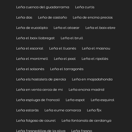
Leña cuenca del guadarrama
Leña curtis
Leña das
Leña de castaño
Leña de encina precios
Leña de eucalipto
Leña el atazar
Leña el baix ebre
Leña el baix llobregat
Leña el brull
Leña el escorial
Leña el lluanès
Leña el masnou
Leña el montmell
Leña el poal
Leña el ripollès
Leña el solsonès
Leña el tarragonès
Leña els hostalets de pierola
Leña en majadahonda
Leña en venta cerca de mi
Leña encina madrid
Leña espluga de francolí
Leña espot
Leña esquirol
Leña estaràs
Leña eume comarca
Leña flix
Leña folgoso de caurel
Leña fontanals de cerdanya
Leña fresnedillas de la oliva
Leña fresno