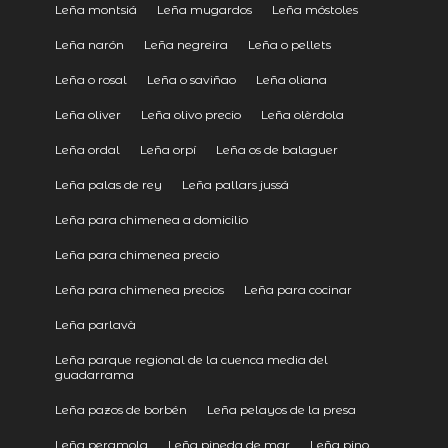
Leña montsiá
Leña mugardos
Leña móstoles
Leña narón
Leña negreira
Leña o pellets
Leña o rosal
Leña o saviñao
Leña oliana
Leña oliver
Leña olivo precio
Leña olèrdola
Leña ordal
Leña orpí
Leña os de balaguer
Leña palas de rey
Leña pallars jussá
Leña para chimenea a domicilio
Leña para chimenea precio
Leña para chimenea precios
Leña para cocinar
Leña parlavà
Leña parque regional de la cuenca media del
guadarrama
Leña pazos de borbén
Leña pelayos de la presa
Leña peramola
Leña pineda de mar
Leña pino