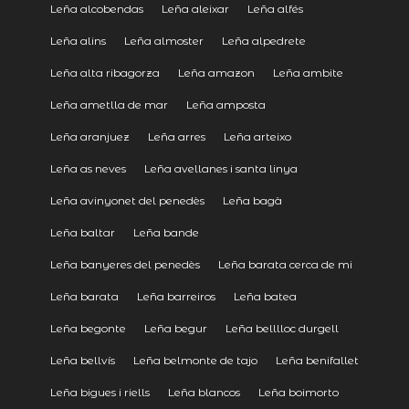
Leña alcobendas
Leña aleixar
Leña alfés
Leña alins
Leña almoster
Leña alpedrete
Leña alta ribagorza
Leña amazon
Leña ambite
Leña ametlla de mar
Leña amposta
Leña aranjuez
Leña arres
Leña arteixo
Leña as neves
Leña avellanes i santa linya
Leña avinyonet del penedès
Leña bagà
Leña baltar
Leña bande
Leña banyeres del penedès
Leña barata cerca de mi
Leña barata
Leña barreiros
Leña batea
Leña begonte
Leña begur
Leña belllloc durgell
Leña bellvís
Leña belmonte de tajo
Leña benifallet
Leña bigues i riells
Leña blancos
Leña boimorto