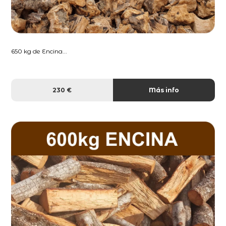
650 kg de Encina...
230 €
Más info