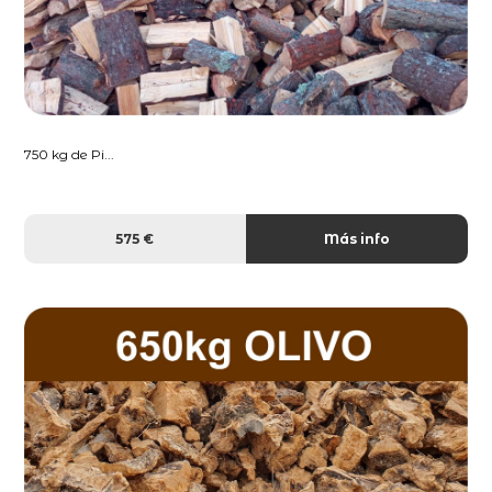
750 kg de Pi...
575 €
Más info