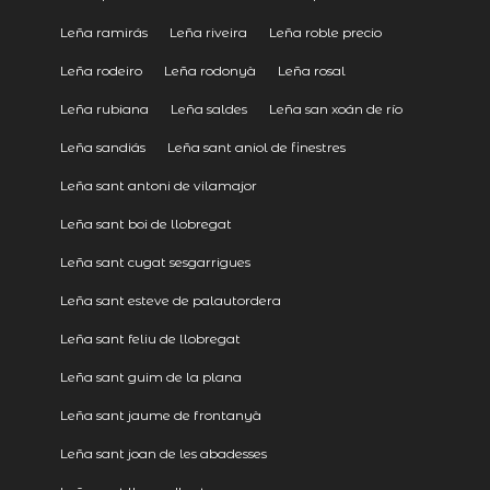
Leña ramirás
Leña riveira
Leña roble precio
Leña rodeiro
Leña rodonyà
Leña rosal
Leña rubiana
Leña saldes
Leña san xoán de río
Leña sandiás
Leña sant aniol de finestres
Leña sant antoni de vilamajor
Leña sant boi de llobregat
Leña sant cugat sesgarrigues
Leña sant esteve de palautordera
Leña sant feliu de llobregat
Leña sant guim de la plana
Leña sant jaume de frontanyà
Leña sant joan de les abadesses