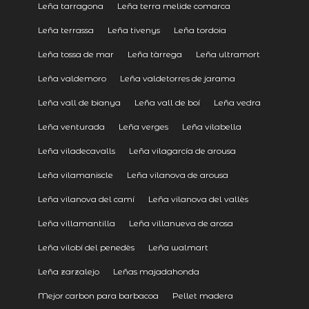
Leña tarragona
Leña terra melide comarca
Leña terrassa
Leña tivenys
Leña tordoia
Leña tossa de mar
Leña tàrrega
Leña ultramort
Leña valdemoro
Leña valdetorres de jarama
Leña vall de bianya
Leña vall de boí
Leña vedra
Leña venturada
Leña verges
Leña vilabella
Leña viladecavalls
Leña vilagarcía de arousa
Leña vilamaniscle
Leña vilanova de arousa
Leña vilanova del camí
Leña vilanova del vallès
Leña villamantilla
Leña villanueva de arosa
Leña vilobí del penedès
Leña walmart
Leña zarzalejo
Leñas majadahonda
Mejor carbon para barbacoa
Pellet madera