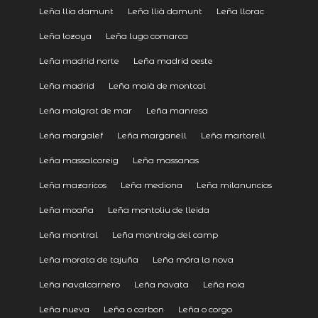
Leña llia damunt
Leña llià damunt
Leña llorac
Leña lozoya
Leña lugo comarca
Leña madrid norte
Leña madrid oeste
Leña madrid
Leña maià de montcal
Leña malgrat de mar
Leña manresa
Leña margalef
Leña marganell
Leña martorell
Leña massalcoreig
Leña massanas
Leña mazaricos
Leña mediona
Leña milanuncios
Leña moaña
Leña montoliu de lleida
Leña montral
Leña montroig del camp
Leña morata de tajuña
Leña móra la nova
Leña navalcarnero
Leña navata
Leña noia
Leña nueva
Leña o carbon
Leña o corgo