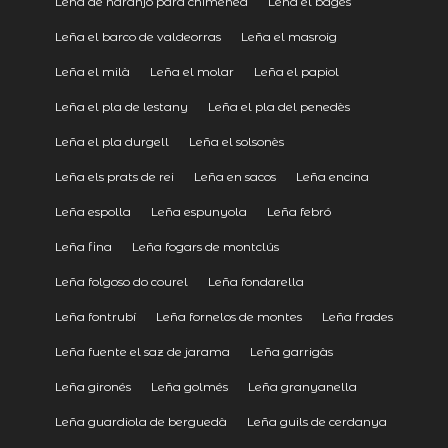
Leña de naranjo para chimenea
Leña el bages
Leña el barco de valdeorras
Leña el masroig
Leña el milà
Leña el molar
Leña el papiol
Leña el pla de lestany
Leña el pla del penedès
Leña el pla durgell
Leña el solsonès
Leña els prats de rei
Leña en sacos
Leña encina
Leña espolla
Leña espunyola
Leña febró
Leña fina
Leña fogars de montclús
Leña folgoso do courel
Leña fondarella
Leña fontrubí
Leña fornelos de montes
Leña frades
Leña fuente el saz de jarama
Leña garrigàs
Leña gironés
Leña golmés
Leña granyanella
Leña guardiola de berguedà
Leña guils de cerdanya