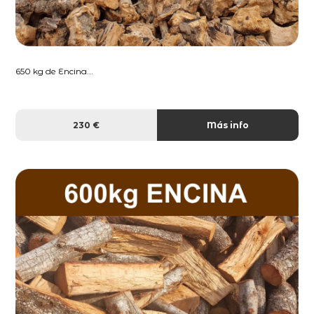
650 kg de Encina...
230 €
Más info