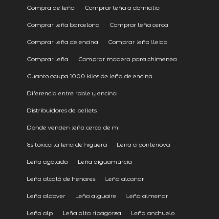
Compra de leña
Comprar leña a domicilio
Comprar leña barcelona
Comprar leña cerca
Comprar leña de encina
Comprar leña lleida
Comprar leña
Comprar madera para chimenea
Cuanto ocupa 1000 kilos de leña de encina
Diferencia entre roble y encina
Distribuidores de pellets
Donde venden leña cerca de mi
Es toxica la leña de higuera
Leña a pontenova
Leña agolada
Leña aiguamúrcia
Leña alcalá de henares
Leña alcanar
Leña aldover
Leña alguaire
Leña almenar
Leña alp
Leña alta ribagorza
Leña anchuelo