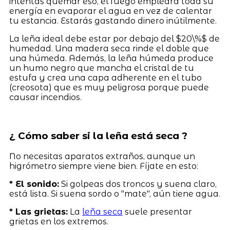
intentas quemar eso, el fuego empleará toda su
energía en evaporar el agua en vez de calentar
tu estancia. Estarás gastando dinero inútilmente.
La leña ideal debe estar por debajo del $20\%$ de
humedad. Una madera seca rinde el doble que
una húmeda. Además, la leña húmeda produce
un humo negro que mancha el cristal de tu
estufa y crea una capa adherente en el tubo
(creosota) que es muy peligrosa porque puede
causar incendios.
¿ Cómo saber si la leña está seca ?
No necesitas aparatos extraños, aunque un
higrómetro siempre viene bien. Fíjate en esto:
* El sonido:
Si golpeas dos troncos y suena claro,
está lista. Si suena sordo o "mate", aún tiene agua.
* Las grietas:
La
leña seca
suele presentar
grietas en los extremos.