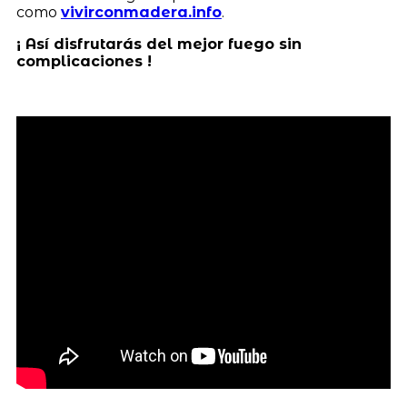
como
vivirconmadera.info
.
¡ Así disfrutarás del mejor fuego sin
complicaciones !