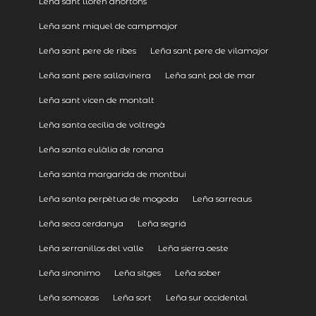
Leña sant lloren dhortons
Leña sant miquel de campmajor
Leña sant pere de ribes
Leña sant pere de vilamajor
Leña sant pere sallavinera
Leña sant pol de mar
Leña sant vicen de montalt
Leña santa cecília de voltregà
Leña santa eulàlia de ronana
Leña santa margarida de montbui
Leña santa perpètua de mogoda
Leña sarreaus
Leña seca cerdanya
Leña segriá
Leña serranillos del valle
Leña sierra oeste
Leña sinonimo
Leña sitges
Leña sober
Leña somozas
Leña sort
Leña sur occidental