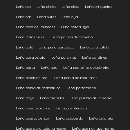
Leña oia
Leña oliola
Leña olost
Leña ortigueira
Leña orís
Leña outes
Leña oya
Leña pacs del penedès
Leña palafrugell
Leña palas de rei
Leña palma de cervelló
Leña pals
Leña para barbacoa
Leña para calots
Leña para estufa
Leña pardinas
Leña pardines
Leña parla
Leña pau
Leña pedrafita do cebreiro
Leña pinell de brai
Leña pobla de mafumet
Leña pobla de massaluca
Leña portomarín
Leña poyo
Leña preixens
Leña puebla de la sierra
Leña puentedeume
Leña puentedeva
Leña puerto del son
Leña puigcerda
Leña puigreig
Leña que dura toda la noche
Leña que no hace humo