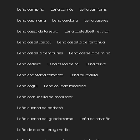
Leña campiña
Leña camós
Leña can forns
Leña capmany
Leña cardona
Leña caseres
Leña cassà de la selva
Leña castellbell i el vilar
Leña castellbisbal
Leña castelló de farfanya
Leña castelló dempúries
Leña castrelo de miño
Leña cedeira
Leña cerca de mi
Leña cervo
Leña chantada comarca
Leña ciutadilla
Leña cogul
Leña collado mediano
Leña cornudella de montsant
Leña cuenca de barberá
Leña cuenca del guadarrama
Leña de castaño
Leña de encina leroy merlin