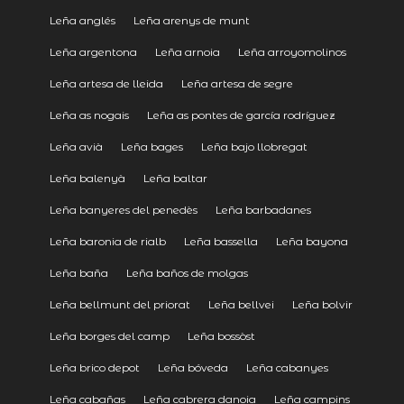
Leña anglés
Leña arenys de munt
Leña argentona
Leña arnoia
Leña arroyomolinos
Leña artesa de lleida
Leña artesa de segre
Leña as nogais
Leña as pontes de garcía rodríguez
Leña avià
Leña bages
Leña bajo llobregat
Leña balenyà
Leña baltar
Leña banyeres del penedès
Leña barbadanes
Leña baronia de rialb
Leña bassella
Leña bayona
Leña baña
Leña baños de molgas
Leña bellmunt del priorat
Leña bellvei
Leña bolvir
Leña borges del camp
Leña bossòst
Leña brico depot
Leña bóveda
Leña cabanyes
Leña cabañas
Leña cabrera danoia
Leña campins