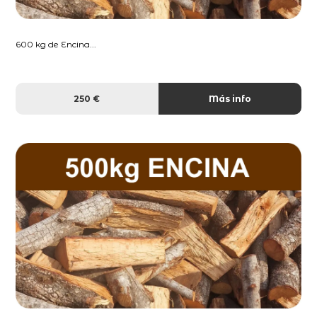
600 kg de Encina...
250 €
Más info