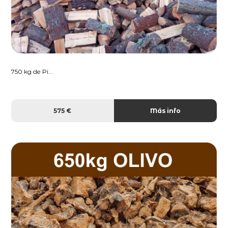
750 kg de Pi...
575 €
Más info