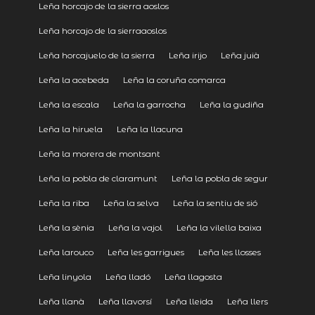
Leña horcajo de la sierra aoslos
Leña horcajo de la sierraaoslos
Leña horcajuelo de la sierra
Leña irijo
Leña juià
Leña la acebeda
Leña la coruña comarca
Leña la escala
Leña la garrocha
Leña la gudiña
Leña la hiruela
Leña la llacuna
Leña la morera de montsant
Leña la pobla de claramunt
Leña la pobla de segur
Leña la riba
Leña la selva
Leña la sentiu de sió
Leña la sènia
Leña la vajol
Leña la vilella baixa
Leña larouco
Leña les garrigues
Leña les llosses
Leña linyola
Leña lladó
Leña llagosta
Leña llanà
Leña llavorsí
Leña lleida
Leña llers