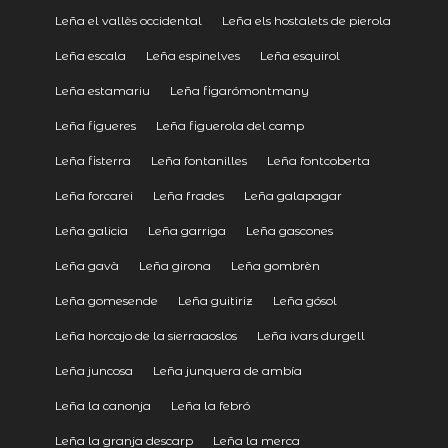
Leña el vallès occidental
Leña els hostalets de pierola
Leña escala
Leña espinelves
Leña esquirol
Leña estamariu
Leña figarómontmany
Leña figueres
Leña figuerola del camp
Leña fisterra
Leña fontanilles
Leña fontcoberta
Leña forcarei
Leña frades
Leña galapagar
Leña galicia
Leña garriga
Leña gascones
Leña gavà
Leña girona
Leña gombrèn
Leña gomesende
Leña guitiriz
Leña gósol
Leña horcajo de la sierraaoslos
Leña ivars durgell
Leña juncosa
Leña junquera de ambía
Leña la canonja
Leña la febró
Leña la granja descarp
Leña la merca