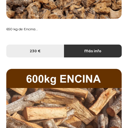
650 kg de Encina...
230 €
Más info