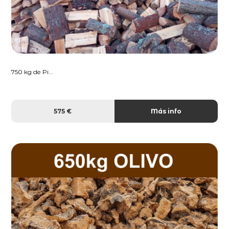
750 kg de Pi...
575 €
Más info