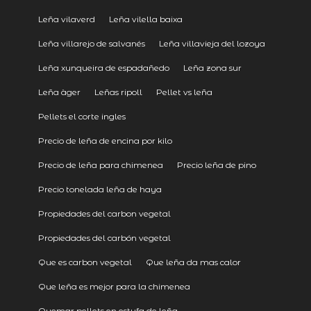
Leña vilaverd
Leña vilella baixa
Leña villarejo de salvanés
Leña villavieja del lozoya
Leña xunqueira de espadañedo
Leña zona sur
Leña àger
Leñas ripoll
Pellet vs leña
Pellets el corte ingles
Precio de leña de encina por kilo
Precio de leña para chimenea
Precio leña de pino
Precio tonelada leña de haya
Propiedades del carbon vegetal
Propiedades del carbón vegetal
Que es carbon vegetal
Que leña da mas calor
Que leña es mejor para la chimenea
Quemar pellets en estufa de leña