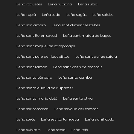
Leña roquetes
Leña rubiana
Leña rubiá
Leña rupià
Leña sada
Leña sagàs
Leña saldes
Leña san amaro
Leña sant climent sescebes
Leña sant lloren savall
Leña sant mateu de bages
Leña sant miquel de campmajor
Leña sant pere de riudebitlles
Leña sant quirze safaja
Leña sant ramon
Leña sant vicen de montalt
Leña santa bàrbara
Leña santa comba
Leña santa eulàlia de riuprimer
Leña santa maria doló
Leña santa oliva
Leña sar comarca
Leña savallà del comtat
Leña seròs
Leña sevilla la nueva
Leña significado
Leña subirats
Leña sénia
Leña teià