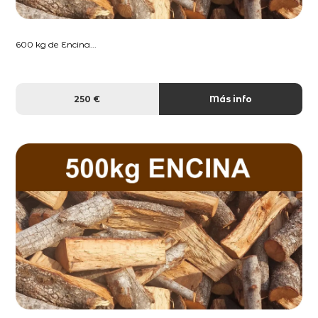
600 kg de Encina...
250 €
Más info