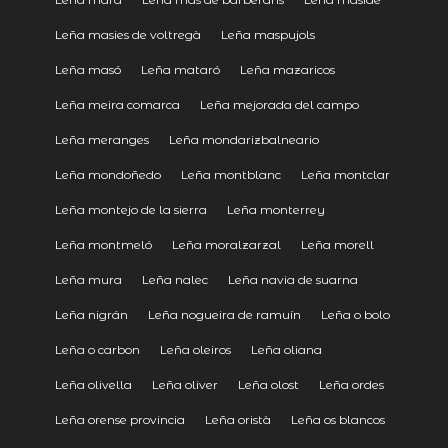
Leña masies de voltregà
Leña maspujols
Leña masó
Leña mataró
Leña mazaricos
Leña meira comarca
Leña mejorada del campo
Leña meranges
Leña mondarizbalneario
Leña mondoñedo
Leña montblanc
Leña montclar
Leña montejo de la sierra
Leña monterrey
Leña montmeló
Leña moralzarzal
Leña morell
Leña mura
Leña nalec
Leña navia de suarna
Leña nigrán
Leña nogueira de ramuín
Leña o bolo
Leña o carbon
Leña oleiros
Leña oliana
Leña olivella
Leña oliver
Leña olost
Leña ordes
Leña orense provincia
Leña oristà
Leña os blancos