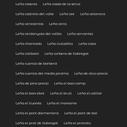
Leña caseres
Leña cassà de la selva
Leña castrelo del valle
Leña cee
Leña celanova
Leña cenicientos
Leña cercs
Leña cerdanyola del vallès
Leña cervantes
Leña chantada
Leña ciutadilla
Leña coles
Leña collbató
Leña corbera de llobregat
Leña cuenca de barberá
Leña cuenca del medio jarama
Leña de olivo precio
Leña de pino precio
Leña el baix camp
Leña el baix ebre
Leña el brull
Leña el catllar
Leña el lluanès
Leña el maresme
Leña el pont darmentera
Leña el pont de bar
Leña el prat de llobregat
Leña el priorato