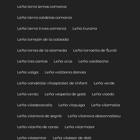
Leña terra lemos comarca
Leña tierra caldelas comarca
Leña tierra trives comarca
Leña tiurana
Leña torrejón de la calzada
Leña torres de la alameda
Leña torroella de fluvià
Leña tres cantos
Leña urús
Leña valdilecha
Leña valga
Leña vallbona danoia
Leña vandellòs i lhospitalet de linfant
Leña verde
Leña verdú
Leña vespella de gaià
Leña vicedo
Leña viladecavalls
Leña vilajuïga
Leña vilamalla
Leña vilanova de segrià
Leña vilanova descornalbou
Leña vilariño de conso
Leña vilarmaior
Leña vilasantar
Leña vilassar de dalt