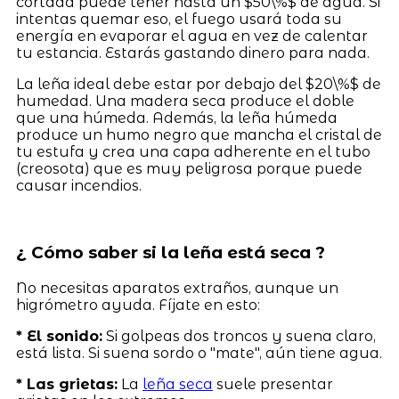
cortada puede tener hasta un $50\%$ de agua. Si
intentas quemar eso, el fuego usará toda su
energía en evaporar el agua en vez de calentar
tu estancia. Estarás gastando dinero para nada.
La leña ideal debe estar por debajo del $20\%$ de
humedad. Una madera seca produce el doble
que una húmeda. Además, la leña húmeda
produce un humo negro que mancha el cristal de
tu estufa y crea una capa adherente en el tubo
(creosota) que es muy peligrosa porque puede
causar incendios.
¿ Cómo saber si la leña está seca ?
No necesitas aparatos extraños, aunque un
higrómetro ayuda. Fíjate en esto:
* El sonido:
Si golpeas dos troncos y suena claro,
está lista. Si suena sordo o "mate", aún tiene agua.
* Las grietas:
La
leña seca
suele presentar