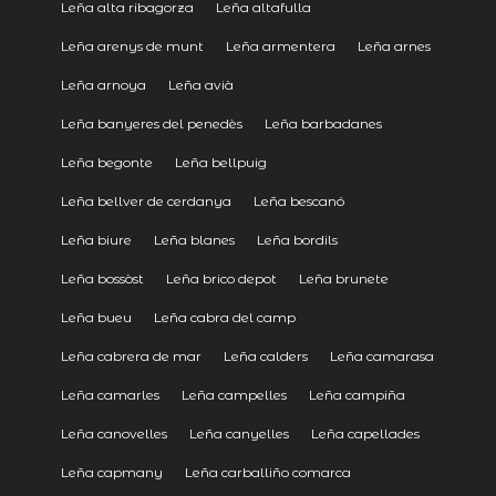
Leña alta ribagorza
Leña altafulla
Leña arenys de munt
Leña armentera
Leña arnes
Leña arnoya
Leña avià
Leña banyeres del penedès
Leña barbadanes
Leña begonte
Leña bellpuig
Leña bellver de cerdanya
Leña bescanó
Leña biure
Leña blanes
Leña bordils
Leña bossòst
Leña brico depot
Leña brunete
Leña bueu
Leña cabra del camp
Leña cabrera de mar
Leña calders
Leña camarasa
Leña camarles
Leña campelles
Leña campiña
Leña canovelles
Leña canyelles
Leña capellades
Leña capmany
Leña carballiño comarca