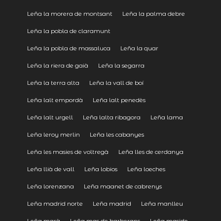
Leña la morera de montsant
Leña la palma debre
Leña la pobla de claramunt
Leña la pobla de massaluca
Leña la quar
Leña la riera de gaià
Leña la segarra
Leña la terra alta
Leña la vall de boí
Leña lalt empordà
Leña lalt penedès
Leña lalt urgell
Leña lalta ribagora
Leña lama
Leña leroy merlin
Leña les cabanyes
Leña les masies de voltregà
Leña lles de cerdanya
Leña llià de vall
Leña lobios
Leña loeches
Leña lorenzana
Leña maanet de cabrenys
Leña madrid norte
Leña madrid
Leña manlleu
Leña marà
Leña mas de barberans
Leña maside