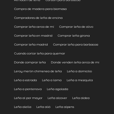
Compra de madera para biomasa
Compradores de leña de encina
Comprar leña cerca de mí
Comprar leña de olivo
Comprar leña en madrid
Comprar leña girona
Comprar leña madrid
Comprar leña para barbacoa
Cuando cortar leña para quemar
Donde comprar leña
Donde venden leña cerca de mi
Leroy merlin chimenea de leña
Leña a domicilio
Leña a estrada
Leña a lama
Leña a mezquita
Leña a pontenova
Leña agolada
Leña al por mayor
Leña alcover
Leña aldea
Leña alella
Leña alió
Leña alpens