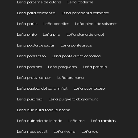
Leña paderne de allariz
Leña paderne
Leña para chimenea
Leña paradanta comarca
Leña paüls
Leña penelles
Leña pinell de solsonès
Leña pinto
Leña pira
Leña plana de urgel
Leña pobla de segur
Leña ponteareas
Leña ponteceso
Leña pontevedra comarca
Leña pontons
Leña porqueres
Leña pratdip
Leña prats i sansor
Leña preixana
Leña puebla del caramiñal
Leña puenteceso
Leña puigreig
Leña puigverd dagramunt
Leña que dura toda la noche
Leña quintela de leirado
Leña rae
Leña ramirás
Leña ribas del sil
Leña riveira
Leña rois