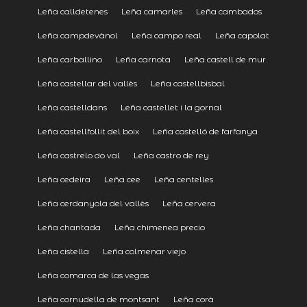
Leña calldetenes
Leña camarles
Leña cambados
Leña campdevànol
Leña campo real
Leña capolat
Leña carballino
Leña carnota
Leña castell de mur
Leña castellar del vallès
Leña castellbisbal
Leña castelldans
Leña castellet i la gornal
Leña castellfollit del boix
Leña castelló de farfanya
Leña castrelo do val
Leña castro de rey
Leña cedeira
Leña cee
Leña centelles
Leña cerdanyola del vallès
Leña cervera
Leña chantada
Leña chimenea precio
Leña cistella
Leña colmenar viejo
Leña comarca de las vegas
Leña cornudella de montsant
Leña corà