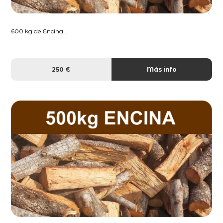
600 kg de Encina...
250 €
Más info