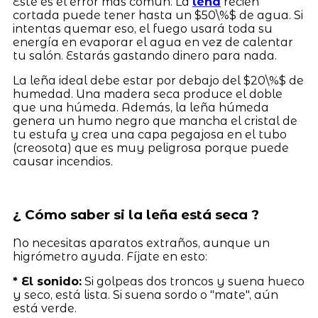
Este es el error más común. La
leña
recién
cortada puede tener hasta un $50\%$ de agua. Si
intentas quemar eso, el fuego usará toda su
energía en evaporar el agua en vez de calentar
tu salón. Estarás gastando dinero para nada.
La leña ideal debe estar por debajo del $20\%$ de
humedad. Una madera seca produce el doble
que una húmeda. Además, la leña húmeda
genera un humo negro que mancha el cristal de
tu estufa y crea una capa pegajosa en el tubo
(creosota) que es muy peligrosa porque puede
causar incendios.
¿ Cómo saber si la leña está seca ?
No necesitas aparatos extraños, aunque un
higrómetro ayuda. Fíjate en esto:
* El sonido:
Si golpeas dos troncos y suena hueco
y seco, está lista. Si suena sordo o "mate", aún
está verde.