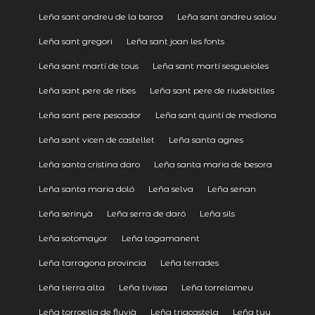
Leña sant andreu de la barca
Leña sant andreu salou
Leña sant gregori
Leña sant joan les fonts
Leña sant martí de tous
Leña sant martí sesgueioles
Leña sant pere de ribes
Leña sant pere de riudebitlles
Leña sant pere pescador
Leña sant quintí de mediona
Leña sant vicen de castellet
Leña santa agnes
Leña santa cristina daro
Leña santa maria de besora
Leña santa maria doló
Leña selva
Leña senan
Leña serinyà
Leña serra de daró
Leña sils
Leña sotomayor
Leña tagamanent
Leña tarragona provincia
Leña terrades
Leña tierra alta
Leña tivissa
Leña torrelameu
Leña torroella de fluvià
Leña triacastela
Leña tuy