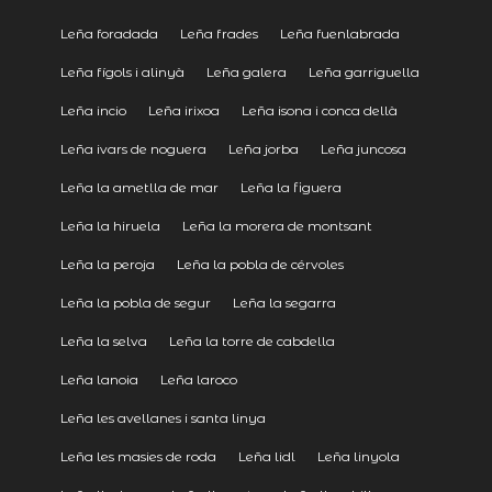
Leña foradada
Leña frades
Leña fuenlabrada
Leña fígols i alinyà
Leña galera
Leña garriguella
Leña incio
Leña irixoa
Leña isona i conca dellà
Leña ivars de noguera
Leña jorba
Leña juncosa
Leña la ametlla de mar
Leña la figuera
Leña la hiruela
Leña la morera de montsant
Leña la peroja
Leña la pobla de cérvoles
Leña la pobla de segur
Leña la segarra
Leña la selva
Leña la torre de cabdella
Leña lanoia
Leña laroco
Leña les avellanes i santa linya
Leña les masies de roda
Leña lidl
Leña linyola