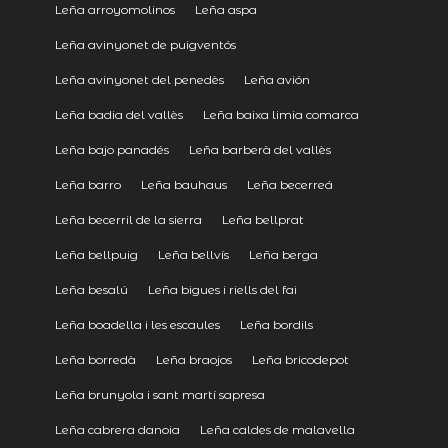
Leña arroyomolinos
Leña aspa
Leña avinyonet de puigventós
Leña avinyonet del penedès
Leña avión
Leña badia del vallès
Leña baixa limia comarca
Leña bajo panadés
Leña barberà del vallès
Leña barro
Leña bauhaus
Leña becerreá
Leña becerril de la sierra
Leña bellprat
Leña bellpuig
Leña bellvís
Leña berga
Leña besalú
Leña bigues i riells del fai
Leña boadella i les escaules
Leña bordils
Leña borredà
Leña braojos
Leña bricodepot
Leña brunyola i sant martí sapresa
Leña cabrera danoia
Leña caldes de malavella