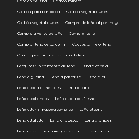
Camion de leña
Carbon mineral
Carbon para barbacoa
Carbon vegetal que es
Carbón vegetal que es
Compra de leña al por mayor
Compra y venta de leña
Comprar lena
Comprar leña cerca de mí
Cual es la mejor leña
Cuanto pesa un metro cubico de leña
Leroy merlin chimenea de leña
Leña a capela
Leña a gudiña
Leña a pastoriza
Leña albi
Leña alcalá de henares
Leña alcarràs
Leña alcobendas
Leña aldea del fresno
Leña allariz maceda comarca
Leña alpens
Leña altafulla
Leña anglesola
Leña aranjuez
Leña arbo
Leña arenys de munt
Leña arnoia