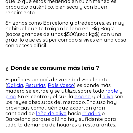
que lo que estás metiendo en tu chimenea es
producto auténtico, bien seca y con buen
rendimiento.
En zonas como Barcelona y alrededores, es muy
habitual que te traigan la leña en "Big Bags"
(sacos grandes de unos $500\text kg$) con una
grúa, lo que es súper cómodo si vives en una casa
con acceso difícil.
¿ Dónde se consume más leña ?
España es un país de variedad. En el norte
(
Galicia
,
Asturias
,
País Vasco
) es donde más
madera se extrae y se utiliza, sobre todo
roble
y
pino
. En el centro y el sur, la
encina
y el
olivo
son
los reyes absolutos del mercado. Incluso hay
provincias como Jaén que exportan gran
cantidad de
leña de olivo
hacia
Madrid
o
Barcelona porque allí no hay suficiente para
toda la demanda de hogares y restaurantes.