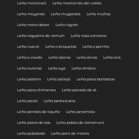
Leña montmell
Leña montornès del vallès
Leña moyanés
Leña mugardos
Leña muíños
Leña móra debre
Leña nigrán
Leña nogueira de ramuín
Leña noia comarca
Leña nueva
Leña o briquetas
Leña o porriño
Leña o vicedo
Leña oleiros
Leña olivos
Leña orol
Leña ourense
Leña oya
Leña oímbra
Leña padrón
Leña pallejà
Leña para barbacoa
Leña para chimenea
Leña parada de sil
Leña paüls
Leña pedrezuela
Leña perales de tajuña
Leña peramola
Leña plans de siós
Leña pobla de claramunt
Leña poboleda
Leña pont de molins