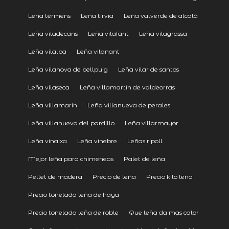
Leña térmens
Leña tírvia
Leña valverde de alcalá
Leña viladecans
Leña vilafant
Leña vilagrassa
Leña vilalba
Leña vilanant
Leña vilanova de bellpuig
Leña vilar de santos
Leña vilaseca
Leña villamartín de valdeorras
Leña villamarín
Leña villanueva de perales
Leña villanueva del pardillo
Leña villarmayor
Leña vinaixa
Leña vinebre
Leñas ripoll
Mejor leña para chimeneas
Palet de leña
Pellet de madera
Precio de leña
Precio kilo leña
Precio tonelada leña de haya
Precio tonelada leña de roble
Que leña da mas calor