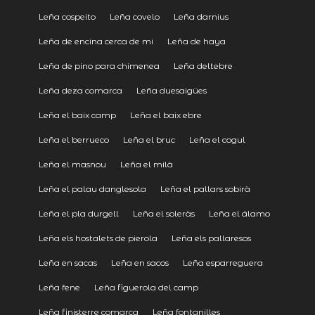
Leña cospeito
Leña covelo
Leña darnius
Leña de encina cerca de mi
Leña de haya
Leña de pino para chimenea
Leña deltebre
Leña deza comarca
Leña duesaigües
Leña el baix camp
Leña el baix ebre
Leña el berrueco
Leña el bruc
Leña el cogul
Leña el masnou
Leña el milà
Leña el palau danglesola
Leña el pallars sobirà
Leña el pla durgell
Leña el soleràs
Leña el álamo
Leña els hostalets de pierola
Leña els pallaresos
Leña en sacas
Leña en sacos
Leña esparreguera
Leña fene
Leña figuerola del camp
Leña finisterre comarca
Leña fontanilles