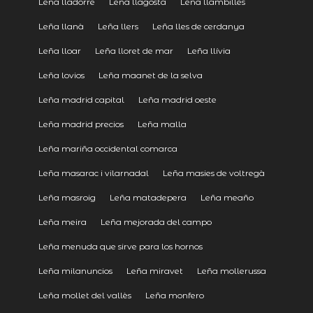
Leña lladorre
Leña llagosta
Leña llambilles
Leña llanà
Leña llers
Leña lles de cerdanya
Leña lloar
Leña lloret de mar
Leña llívia
Leña lovios
Leña maanet de la selva
Leña madrid capital
Leña madrid oeste
Leña madrid precios
Leña malla
Leña mariña occidental comarca
Leña masarac i vilarnadal
Leña masies de voltregà
Leña masroig
Leña matadepera
Leña meaño
Leña meira
Leña mejorada del campo
Leña menuda que sirve para los hornos
Leña milanuncios
Leña miravet
Leña mollerussa
Leña mollet del vallès
Leña monfero