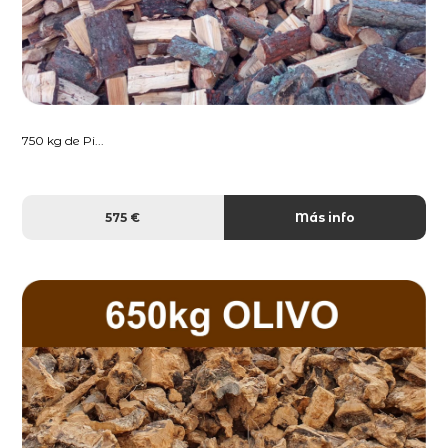
750 kg de Pi...
575 €
Más info