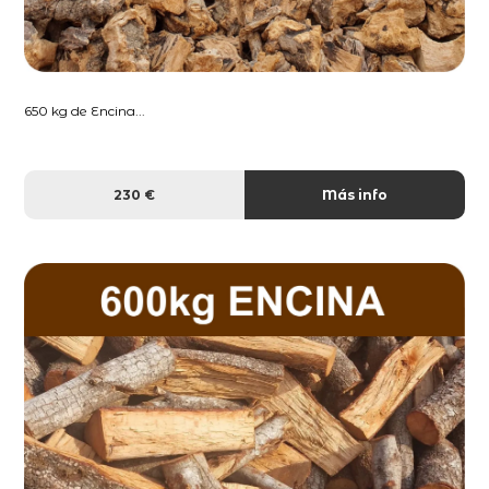
650 kg de Encina...
230 €
Más info