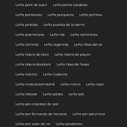
Leña pont de suert
Leña ponte caldelas
Leña ponteceso
Leña porqueira
Leña portbou
Leña pratdip
Leña puebla de la sierra
Leña puenteceso
Leña rae
Leña ramiranes
Leña ramirás
Leña regencós
Leña ribas del sil
Leña ribera de ebro
Leña ribera de piquín
Leña ribera dondara
Leña ribes de freser
Leña riotorto
Leña riudecols
Leña rivasvaciamadrid
Leña riveira
Leña rosal
Leña rábade
Leña saldes
Leña salt
Leña san cristobal de cea
Leña san fernando de henares
Leña san saturnino
Leña san xoán de río
Leña sandianes