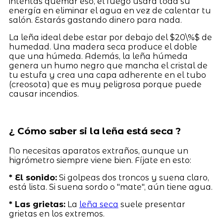
intentas quemar eso, el fuego usará toda su
energía en eliminar el agua en vez de calentar tu
salón. Estarás gastando dinero para nada.
La leña ideal debe estar por debajo del $20\%$ de
humedad. Una madera seca produce el doble
que una húmeda. Además, la leña húmeda
genera un humo negro que mancha el cristal de
tu estufa y crea una capa adherente en el tubo
(creosota) que es muy peligrosa porque puede
causar incendios.
¿ Cómo saber si la leña está seca ?
No necesitas aparatos extraños, aunque un
higrómetro siempre viene bien. Fíjate en esto:
* El sonido:
Si golpeas dos troncos y suena claro,
está lista. Si suena sordo o "mate", aún tiene agua.
* Las grietas:
La
leña seca
suele presentar
grietas en los extremos.