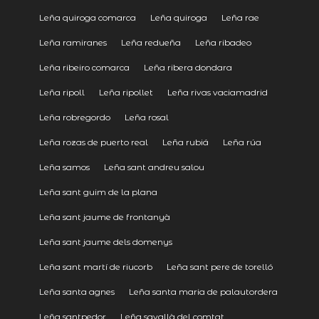
Leña quiroga comarca
Leña quiroga
Leña rae
Leña ramiranes
Leña redueña
Leña ribadeo
Leña ribeiro comarca
Leña ribera dondara
Leña ripoll
Leña ripollet
Leña rivas vaciamadrid
Leña robregordo
Leña rosal
Leña rozas de puerto real
Leña rubiá
Leña rúa
Leña samos
Leña sant andreu salou
Leña sant guim de la plana
Leña sant jaume de frontanyà
Leña sant jaume dels domenys
Leña sant martí de riucorb
Leña sant pere de torelló
Leña santa agnes
Leña santa maria de palautordera
Leña santpedor
Leña savallà del comtat