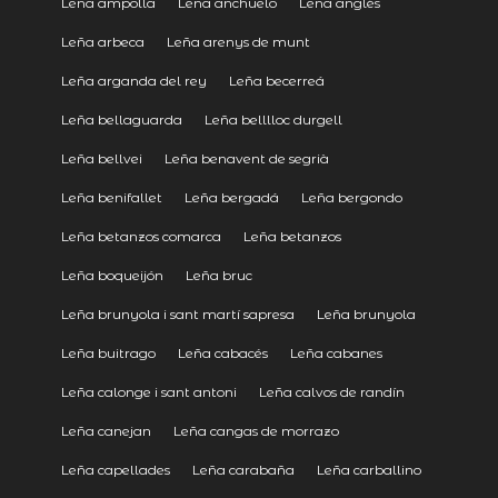
Leña ampolla
Leña anchuelo
Leña anglés
Leña arbeca
Leña arenys de munt
Leña arganda del rey
Leña becerreá
Leña bellaguarda
Leña belllloc durgell
Leña bellvei
Leña benavent de segrià
Leña benifallet
Leña bergadá
Leña bergondo
Leña betanzos comarca
Leña betanzos
Leña boqueijón
Leña bruc
Leña brunyola i sant martí sapresa
Leña brunyola
Leña buitrago
Leña cabacés
Leña cabanes
Leña calonge i sant antoni
Leña calvos de randín
Leña canejan
Leña cangas de morrazo
Leña capellades
Leña carabaña
Leña carballino