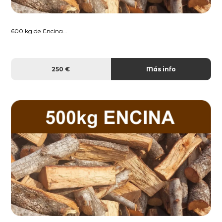
600 kg de Encina...
250 €
Más info