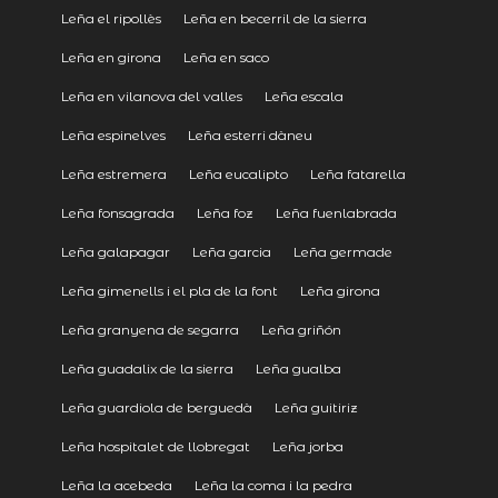
Leña el ripollès
Leña en becerril de la sierra
Leña en girona
Leña en saco
Leña en vilanova del valles
Leña escala
Leña espinelves
Leña esterri dàneu
Leña estremera
Leña eucalipto
Leña fatarella
Leña fonsagrada
Leña foz
Leña fuenlabrada
Leña galapagar
Leña garcia
Leña germade
Leña gimenells i el pla de la font
Leña girona
Leña granyena de segarra
Leña griñón
Leña guadalix de la sierra
Leña gualba
Leña guardiola de berguedà
Leña guitiriz
Leña hospitalet de llobregat
Leña jorba
Leña la acebeda
Leña la coma i la pedra