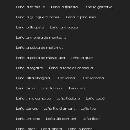
Leña la fatarella
Leña la floresta
Leña la garrotxa
Leña la guingueta dàneu
Leña la jonquera
Leña la llagosta
Leña la molsosa
Leña la morera de montsant
Leña la pobla de mafumet
Leña la pobla de massaluca
Leña la quar
Leña la segarra
Leña la torre de cabdella
Leña lalta ribagora
Leña lama
Leña laracha
Leña larbo
Leña larouco
Leña leiro
Leña limia comarca
Leña lladorre
Leña lladó
Leña llanars
Leña llia d amunt
Leña llia
Leña llimiana
Leña llià damunt
Leña lloar
Leña llorac
Leña lobera
Leña lousame