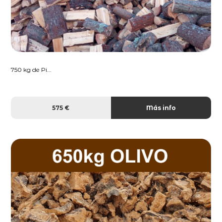
750 kg de Pi...
575 €
Más info