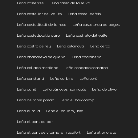
Leña casserres
Leña cassà de la selva
Leña castellar del vallès
Leña castelldefels
Leña castellfollit de la roca
Leña castellnou de bages
Leña castellplatja daro
Leña castrelo del valle
Leña castro de rey
Leña celanova
Leña cerca
Leña chandrexa de queixa
Leña chapinería
Leña collado mediano
Leña condado comarca
Leña constantí
Leña corbins
Leña corà
Leña cunit
Leña cànoves i samalús
Leña de olivo
Leña de roble precio
Leña el baix camp
Leña el milà
Leña el pallars jussà
Leña el pont de bar
Leña el pont de vilomara i rocafort
Leña el priorato