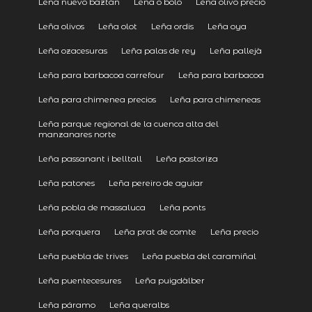
Leña nuevo baztán
Leña o bolo
Leña olivo precio
Leña olivos
Leña olot
Leña ordis
Leña oya
Leña ozacesuras
Leña palas de rey
Leña pallejà
Leña para barbacoa carrefour
Leña para barbacoa
Leña para chimenea precios
Leña para chimeneas
Leña parque regional de la cuenca alta del
manzanares norte
Leña passanant i belltall
Leña pastoriza
Leña patones
Leña pereiro de aguiar
Leña pobla de massaluca
Leña ponts
Leña porquera
Leña prat de comte
Leña precio
Leña puebla de trives
Leña puebla del caramiñal
Leña puentecesures
Leña puigdàlber
Leña páramo
Leña queralbs