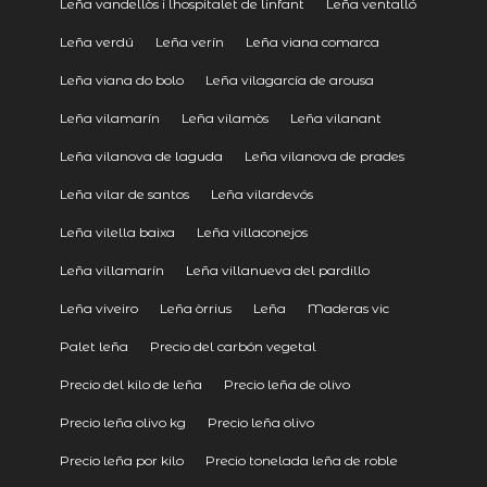
Leña vandellòs i lhospitalet de linfant
Leña ventalló
Leña verdú
Leña verín
Leña viana comarca
Leña viana do bolo
Leña vilagarcía de arousa
Leña vilamarín
Leña vilamòs
Leña vilanant
Leña vilanova de laguda
Leña vilanova de prades
Leña vilar de santos
Leña vilardevós
Leña vilella baixa
Leña villaconejos
Leña villamarín
Leña villanueva del pardillo
Leña viveiro
Leña òrrius
Leña
Maderas vic
Palet leña
Precio del carbón vegetal
Precio del kilo de leña
Precio leña de olivo
Precio leña olivo kg
Precio leña olivo
Precio leña por kilo
Precio tonelada leña de roble