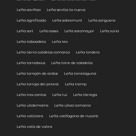
Leña saviñao
Leña sevilla la nueva
Leña significado
Leña sobremunt
Leña soriguera
Leña sort
Leña soses
Leña sotomayor
Leña súria
Leña taboadela
Leña teo
Leña tierra caldelas comarca
Leña tordera
Leña tornabous
Leña torre de cabdella
Leña torrejón de ardoz
Leña torrelaguna
Leña torroja del priorat
Leña tremp
Leña tres cantos
Leña tui
Leña tàrrega
Leña ulldemolins
Leña ulloa comarca
Leña vallclara
Leña vallfogona de riucorb
Leña valls de valira