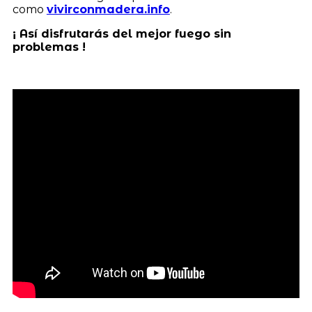
como
vivirconmadera.info
.
¡ Así disfrutarás del mejor fuego sin
problemas !