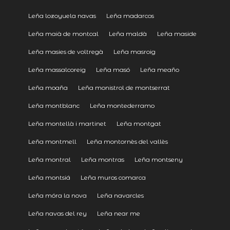
Leña lozoyuela navas
Leña madarcos
Leña maià de montcal
Leña maldà
Leña maside
Leña masies de voltregà
Leña masroig
Leña massalcoreig
Leña masó
Leña meaño
Leña moaña
Leña monistrol de montserrat
Leña montblanc
Leña montederramo
Leña montellà i martinet
Leña montgat
Leña montmell
Leña montornès del vallès
Leña montral
Leña montras
Leña montseny
Leña montsiá
Leña muros comarca
Leña móra la nova
Leña navarcles
Leña navas del rey
Leña near me