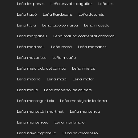
Leña les preses
Leña les valls daguilar
Leña les
Leña lladó
Leña llardecans
Leña llusanés
Leña llívia
Leña lugo comarca
Leña maceda
Leña marganell
Leña mariña occidental comarca
Leña martorell
Leña marà
Leña massanes
Leña mazaricos
Leña meaño
Leña mejorada del campo
Leña mieras
Leña moaña
Leña moià
Leña molar
Leña molló
Leña monistrol de calders
Leña montagut i oix
Leña montejo de la sierra
Leña montellà i martinet
Leña monterrey
Leña monterroso
Leña montmajor
Leña navalagamella
Leña navalcarnero