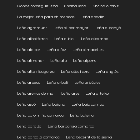
Donde conseguir leña
Encina leña
Encina o roble
La mejor leña para chimeneas
Leña abadín
Leña agramunt
Leña al por mayor
Leña albanyà
Leña albatàrrec
Leña albiol
Leña alcampo
Leña aleixar
Leña alfoz
Leña almacelles
Leña almenar
Leña alp
Leña alpens
Leña alta ribagorza
Leña alàs i cerc
Leña anglès
Leña arbeca
Leña arbolí
Leña arbúcies
Leña arenys de mar
Leña ares
Leña arteixo
Leña ascó
Leña baiona
Leña bajo campo
Leña bajo miño comarca
Leña baleira
Leña baralla
Leña barbanza comarca
Leña barcala comarca
Leña becerril de la sierra