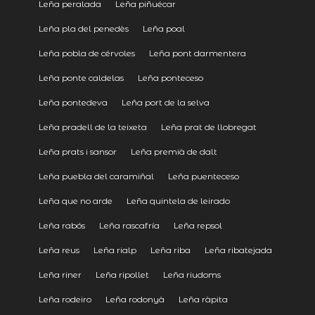
Leña peralada
Leña piñuécar
Leña pla del penedès
Leña poal
Leña pobla de cérvoles
Leña pont darmentera
Leña ponte caldelas
Leña ponteceso
Leña pontedeva
Leña port de la selva
Leña pradell de la teixeta
Leña prat de llobregat
Leña prats i sansor
Leña premià de dalt
Leña puebla del caramiñal
Leña puenteceso
Leña que no arde
Leña quintela de leirado
Leña rabós
Leña rascafría
Leña repsol
Leña reus
Leña rialp
Leña riba
Leña ribatejada
Leña riner
Leña ripollet
Leña riudoms
Leña rodeiro
Leña rodonyà
Leña ràpita