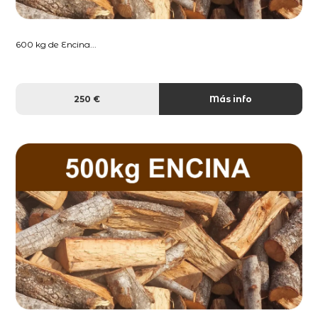
600 kg de Encina...
250 €
Más info