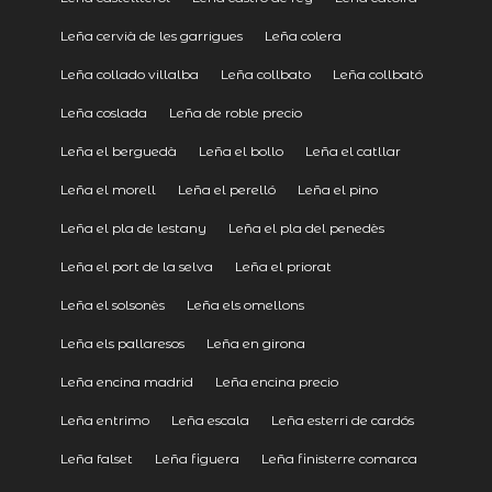
Leña cervià de les garrigues
Leña colera
Leña collado villalba
Leña collbato
Leña collbató
Leña coslada
Leña de roble precio
Leña el berguedà
Leña el bollo
Leña el catllar
Leña el morell
Leña el perelló
Leña el pino
Leña el pla de lestany
Leña el pla del penedès
Leña el port de la selva
Leña el priorat
Leña el solsonès
Leña els omellons
Leña els pallaresos
Leña en girona
Leña encina madrid
Leña encina precio
Leña entrimo
Leña escala
Leña esterri de cardós
Leña falset
Leña figuera
Leña finisterre comarca