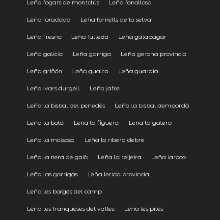
Leña fogars de montclús
Leña fonollosa
Leña foradada
Leña fornells de la selva
Leña fresno
Leña fulleda
Leña galapagar
Leña galicia
Leña garriga
Leña gerona provincia
Leña griñón
Leña gualta
Leña guardia
Leña ivars durgell
Leña jafre
Leña la bisbal del penedès
Leña la bisbal dempordà
Leña la bola
Leña la figuera
Leña la galera
Leña la molsosa
Leña la ribera debre
Leña la riera de gaià
Leña la teijeira
Leña laroco
Leña las garrigas
Leña lerida provincia
Leña les borges del camp
Leña les franqueses del vallès
Leña les piles