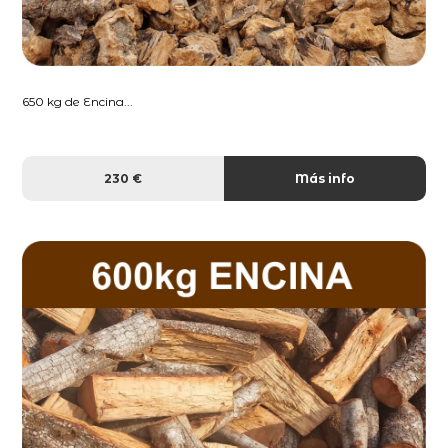
650 kg de Encina...
230 €
Más info