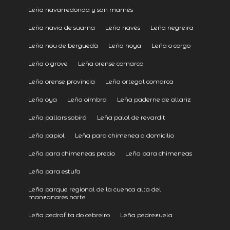
Leña navarredonda y san mamés
Leña navia de suarna
Leña navès
Leña negreira
Leña nou de berguedà
Leña noya
Leña o corgo
Leña o grove
Leña orense comarca
Leña orense provincia
Leña ortegal comarca
Leña oya
Leña oímbra
Leña paderne de allariz
Leña pallars sobirá
Leña palol de revardit
Leña papiol
Leña para chimenea a domicilio
Leña para chimeneas precio
Leña para chimeneas
Leña para estufa
Leña parque regional de la cuenca alta del
manzanares norte
Leña pedrafita do cebreiro
Leña pedrezuela