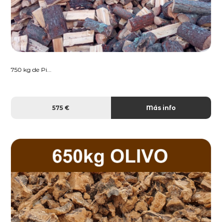
750 kg de Pi...
575 €
Más info