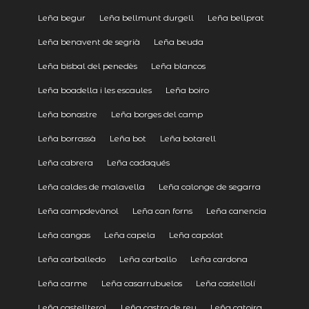
Leña begur
Leña bellmunt durgell
Leña bellprat
Leña benavent de segrià
Leña beuda
Leña bisbal del penedès
Leña blancos
Leña boadella i les escaules
Leña boiro
Leña bonastre
Leña borges del camp
Leña borrassà
Leña bot
Leña botarell
Leña cabrera
Leña cadaqués
Leña caldes de malavella
Leña calonge de segarra
Leña campdevànol
Leña can forns
Leña canencia
Leña cangas
Leña capela
Leña capolat
Leña carballedo
Leña carballo
Leña cardona
Leña carme
Leña casarrubuelos
Leña castellolí
Leña castellterol
Leña castro de rey
Leña catoira