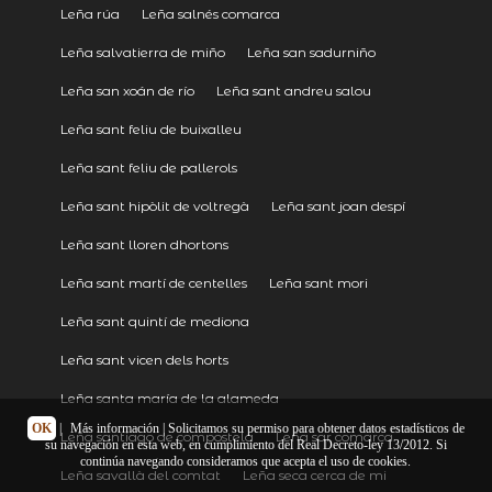
Leña rúa
Leña salnés comarca
Leña salvatierra de miño
Leña san sadurniño
Leña san xoán de río
Leña sant andreu salou
Leña sant feliu de buixalleu
Leña sant feliu de pallerols
Leña sant hipòlit de voltregà
Leña sant joan despí
Leña sant lloren dhortons
Leña sant martí de centelles
Leña sant mori
Leña sant quintí de mediona
Leña sant vicen dels horts
Leña santa maría de la alameda
OK
|
Más información
| Solicitamos su permiso para obtener datos estadísticos de
Leña santiago de compostela
Leña sar comarca
su navegación en esta web, en cumplimiento del Real Decreto-ley 13/2012. Si
continúa navegando consideramos que acepta el uso de cookies.
Leña savallà del comtat
Leña seca cerca de mi