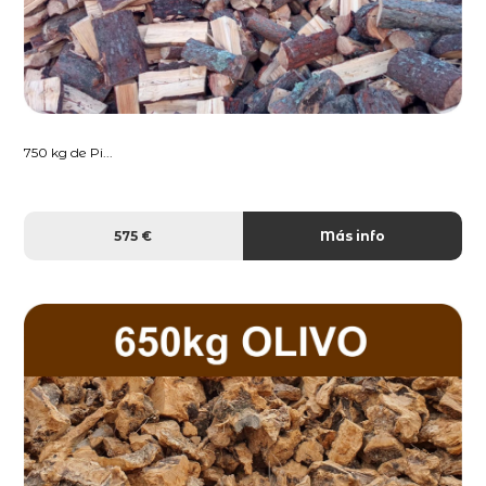
750 kg de Pi...
575 €
Más info