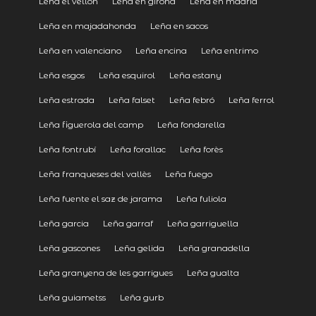
Leña el vellón
Leña en girona
Leña en madrid
Leña en majadahonda
Leña en sacos
Leña en valenciano
Leña encina
Leña entrimo
Leña esgos
Leña esquirol
Leña estany
Leña estrada
Leña falset
Leña febró
Leña ferrol
Leña figuerola del camp
Leña fondarella
Leña fontrubí
Leña forallac
Leña forès
Leña franqueses del vallès
Leña fuego
Leña fuente el saz de jarama
Leña fuliola
Leña garcia
Leña garraf
Leña garriguella
Leña gascones
Leña gelida
Leña granadella
Leña granyena de les garrigues
Leña gualta
Leña guiametss
Leña gurb