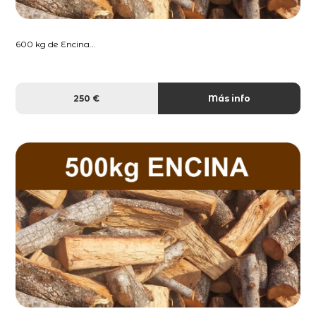
600 kg de Encina...
250 €
Más info