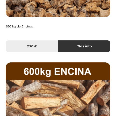
650 kg de Encina...
230 €
Más info