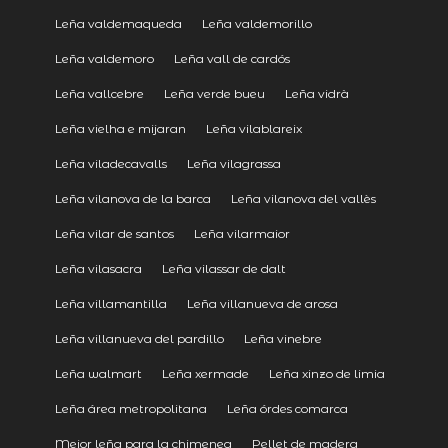
Leña valdemaqueda
Leña valdemorillo
Leña valdemoro
Leña vall de cardós
Leña vallcebre
Leña verde bueu
Leña vidrà
Leña vielha e mijaran
Leña vilablareix
Leña viladecavalls
Leña vilagrassa
Leña vilanova de la barca
Leña vilanova del vallès
Leña vilar de santos
Leña vilarmaior
Leña vilasacra
Leña vilassar de dalt
Leña villamantilla
Leña villanueva de arosa
Leña villanueva del pardillo
Leña vinebre
Leña walmart
Leña xermade
Leña xinzo de limia
Leña área metropolitana
Leña órdes comarca
Mejor leña para la chimenea
Pellet de madera