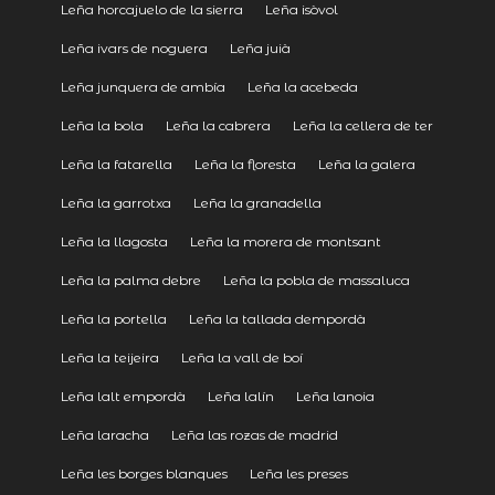
Leña horcajuelo de la sierra
Leña isòvol
Leña ivars de noguera
Leña juià
Leña junquera de ambía
Leña la acebeda
Leña la bola
Leña la cabrera
Leña la cellera de ter
Leña la fatarella
Leña la floresta
Leña la galera
Leña la garrotxa
Leña la granadella
Leña la llagosta
Leña la morera de montsant
Leña la palma debre
Leña la pobla de massaluca
Leña la portella
Leña la tallada dempordà
Leña la teijeira
Leña la vall de boí
Leña lalt empordà
Leña lalín
Leña lanoia
Leña laracha
Leña las rozas de madrid
Leña les borges blanques
Leña les preses