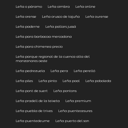
Leña o páramo
Leña oimbra
Leña online
Leña orense
Leña orusco de tajuña
Leña ourense
Leña paderne
Leña pallars jussá
Leña para barbacoa mercadona
Leña para chimenea precio
Leña parque regional de la cuenca alta del
manzanares oeste
Leña pedrezuela
Leña pera
Leña perelló
Leña piles
Leña pinto
Leña poal
Leña poboleda
Leña pont de suert
Leña pontons
Leña pradell de la teixeta
Leña premium
Leña puebla de trives
Leña puentecesures
Leña puentedeume
Leña puerto del son