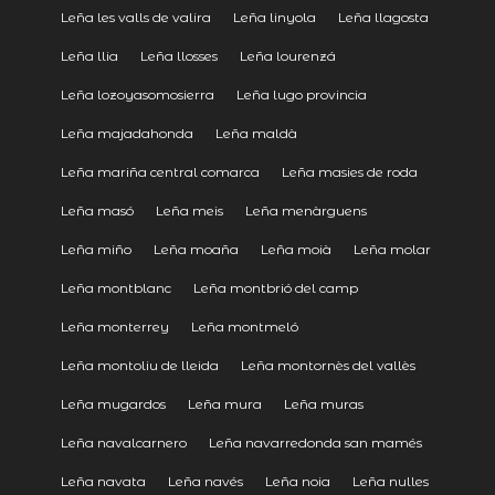
Leña les valls de valira
Leña linyola
Leña llagosta
Leña llia
Leña llosses
Leña lourenzá
Leña lozoyasomosierra
Leña lugo provincia
Leña majadahonda
Leña maldà
Leña mariña central comarca
Leña masies de roda
Leña masó
Leña meis
Leña menàrguens
Leña miño
Leña moaña
Leña moià
Leña molar
Leña montblanc
Leña montbrió del camp
Leña monterrey
Leña montmeló
Leña montoliu de lleida
Leña montornès del vallès
Leña mugardos
Leña mura
Leña muras
Leña navalcarnero
Leña navarredonda san mamés
Leña navata
Leña navés
Leña noia
Leña nulles