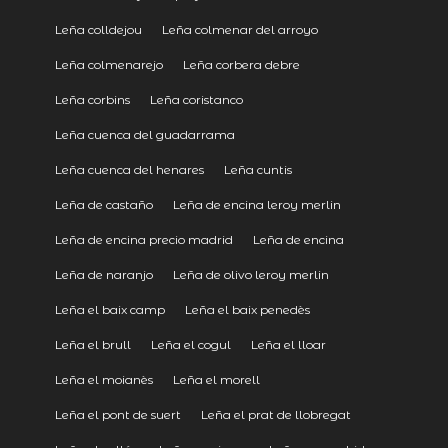
Leña colldejou
Leña colmenar del arroyo
Leña colmenarejo
Leña corbera debre
Leña corbins
Leña coristanco
Leña cuenca del guadarrama
Leña cuenca del henares
Leña cuntis
Leña de castaño
Leña de encina leroy merlin
Leña de encina precio madrid
Leña de encina
Leña de naranjo
Leña de olivo leroy merlin
Leña el baix camp
Leña el baix penedès
Leña el brull
Leña el cogul
Leña el lloar
Leña el moianès
Leña el morell
Leña el pont de suert
Leña el prat de llobregat