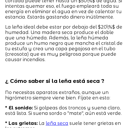
cortada puede tener hasta un $50\%$ de agua. Si
intentas quemar eso, el fuego empleará toda su
energía en eliminar el agua en vez de calentar tu
estancia. Estarás gastando dinero inútilmente.
La leña ideal debe estar por debajo del $20\%$ de
humedad. Una madera seca produce el doble
que una húmeda. Además, la leña húmeda
produce un humo negro que mancha el cristal de
tu estufa y crea una capa pegajosa en el tubo
(creosota) que es muy peligrosa porque puede
causar incendios.
¿ Cómo saber si la leña está seca ?
No necesitas aparatos extraños, aunque un
higrómetro siempre viene bien. Fíjate en esto:
* El sonido:
Si golpeas dos troncos y suena claro,
está lista. Si suena sordo o "mate", aún está verde.
* Las grietas:
La
leña seca
suele tener grietas en