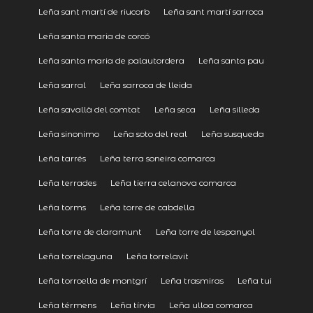
Leña sant martí de riucorb
Leña sant martí sarroca
Leña santa maria de corcó
Leña santa maria de palautordera
Leña santa pau
Leña sarral
Leña sarroca de lleida
Leña savallà del comtat
Leña seca
Leña silleda
Leña sinonimo
Leña soto del real
Leña susqueda
Leña tarrés
Leña terra soneira comarca
Leña terrades
Leña tierra celanova comarca
Leña torms
Leña torre de cabdella
Leña torre de claramunt
Leña torre de lespanyol
Leña torrelaguna
Leña torrelavit
Leña torroella de montgrí
Leña trasmiras
Leña tui
Leña térmens
Leña tírvia
Leña ulloa comarca