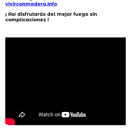
vivirconmadera.info
.
¡ Así disfrutarás del mejor fuego sin
complicaciones !