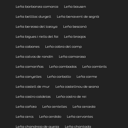
Leña barbanza comarca
Leña bausen
Leña belllloc durgell
Leña benavent de segrià
Leña berzosa del lozoya
Leña bescanó
Leña bigues i riells del fai
Leña braojos
Leña cabanes
Leña cabra del camp
Leña calvos de randín
Leña camarasa
Leña camariñas
Leña cambados
Leña cambrils
Leña canyelles
Leña carballo
Leña carme
Leña castell de mur
Leña castellnou de seana
Leña castro caldelas
Leña castro de rei
Leña cañiza
Leña centelles
Leña cerceda
Leña cercs
Leña cerdido
Leña cervantes
Leña chandreja de queija
Leña chantada