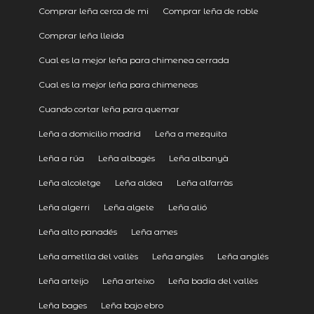
Comprar leña cerca de mi
Comprar leña de roble
Comprar leña lleida
Cual es la mejor leña para chimenea cerrada
Cual es la mejor leña para chimeneas
Cuando cortar leña para quemar
Leña a domicilio madrid
Leña a mezquita
Leña a rúa
Leña albagés
Leña albanyà
Leña alcoletge
Leña aldea
Leña alfarràs
Leña algerri
Leña algete
Leña alió
Leña alto panadés
Leña ames
Leña ametlla del vallès
Leña anglès
Leña anglés
Leña arteijo
Leña arteixo
Leña badia del vallès
Leña bages
Leña bajo ebro