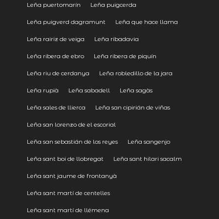
Leña puertomarín
Leña puigcerda
Leña puigverd dagramunt
Leña que hace llama
Leña rairiz de veiga
Leña ribadavia
Leña ribera de ebro
Leña ribera de piquín
Leña riu de cerdanya
Leña robledillo de la jara
Leña rupià
Leña sabadell
Leña sagàs
Leña sales de llierca
Leña san cipirián de viñas
Leña san lorenzo de el escorial
Leña san sebastián de los reyes
Leña sangenjo
Leña sant boi de llobregat
Leña sant hilari sacalm
Leña sant jaume de frontanyà
Leña sant martí de centelles
Leña sant martí de llémena