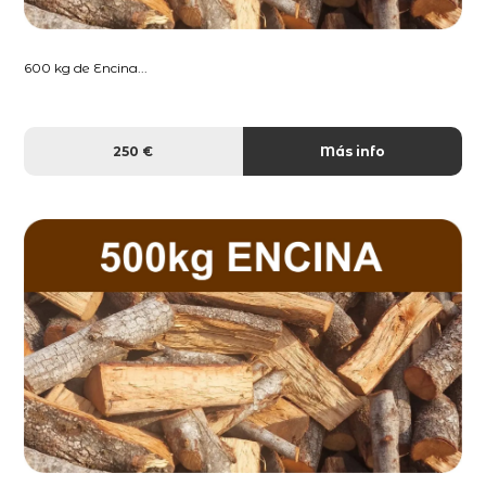
600 kg de Encina...
250 €
Más info