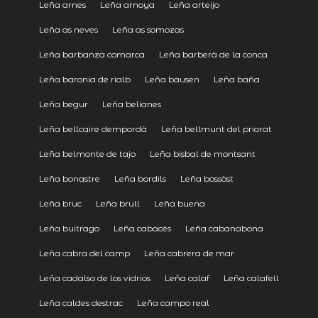
Leña arnes
Leña arnoya
Leña arteijo
Leña as neves
Leña as somozas
Leña barbanza comarca
Leña barberà de la conca
Leña baronia de rialb
Leña bausen
Leña baña
Leña begur
Leña belianes
Leña bellcaire dempordà
Leña bellmunt del priorat
Leña belmonte de tajo
Leña bisbal de montsant
Leña bonastre
Leña bordils
Leña bossòst
Leña bruc
Leña brull
Leña buena
Leña buitrago
Leña cabacés
Leña cabanabona
Leña cabra del camp
Leña cabrera de mar
Leña cadalso de los vidrios
Leña calaf
Leña calafell
Leña caldes destrac
Leña campo real