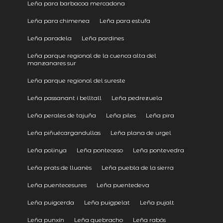
Leña para barbacoa mercadona
Leña para chimenea
Leña para estufa
Leña paradela
Leña pardines
Leña parque regional de la cuenca alta del
manzanares sur
Leña parque regional del sureste
Leña passanant i belltall
Leña pedrezuela
Leña perales de tajuña
Leña piles
Leña pira
Leña piñuécargandullas
Leña plana de urgel
Leña polinya
Leña ponteceso
Leña pontevedra
Leña prats de lluanès
Leña puebla de la sierra
Leña puentecesures
Leña puentedeva
Leña puigcerda
Leña puigpelat
Leña pujalt
Leña punxín
Leña quebracho
Leña rabós