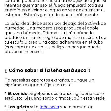
cortada puede tener hasta un $50\%$ de agua. Si
intentas quemar eso, el fuego empleará toda su
energía en eliminar el agua en vez de calentar tu
estancia. Estarás gastando dinero inútilmente.
La leña ideal debe estar por debajo del $20\%$ de
humedad. Una madera seca produce el doble
que una húmeda. Además, la leña húmeda
produce un humo negro que mancha el cristal de
tu estufa y crea una capa adherente en el tubo
(creosota) que es muy peligrosa porque puede
provocar incendios.
¿ Cómo saber si la leña está seca ?
No necesitas aparatos extraños, aunque un
higrómetro ayuda. Fíjate en esto:
* El sonido:
Si golpeas dos troncos y suena claro,
está lista. Si suena sordo o "mate", aún está verde.
* Las grietas:
La
leña seca
suele presentar