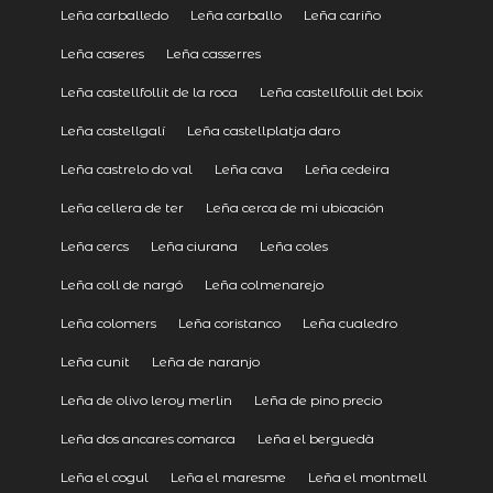
Leña carballedo
Leña carballo
Leña cariño
Leña caseres
Leña casserres
Leña castellfollit de la roca
Leña castellfollit del boix
Leña castellgalí
Leña castellplatja daro
Leña castrelo do val
Leña cava
Leña cedeira
Leña cellera de ter
Leña cerca de mi ubicación
Leña cercs
Leña ciurana
Leña coles
Leña coll de nargó
Leña colmenarejo
Leña colomers
Leña coristanco
Leña cualedro
Leña cunit
Leña de naranjo
Leña de olivo leroy merlin
Leña de pino precio
Leña dos ancares comarca
Leña el berguedà
Leña el cogul
Leña el maresme
Leña el montmell