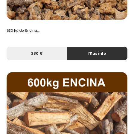
650 kg de Encina...
230 €
Más info