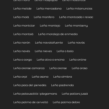
Leña melide
Leña mercadona
Leña milanuncios
Leña moià
Leña monfero
Leña montcada i reixac
Leña montclar
Leña montejo
Leña montseny
Leña montsiá
Leña moraleja de enmedio
Leña narón
Leña navalafuente
Leña navàs
Leña navés
Leña nieves
Leña o bolo
Leña o corgo
Leña olivo o encina
Leña online
Leña orense comarca
Leña orense
Leña oroso
Leña orpí
Leña osona
Leña oímbra
Leña pacs del penedès
Leña padrenda
Leña palausolità i plegamans
Leña pallars jussá
Leña palma de cervelló
Leña palma debre