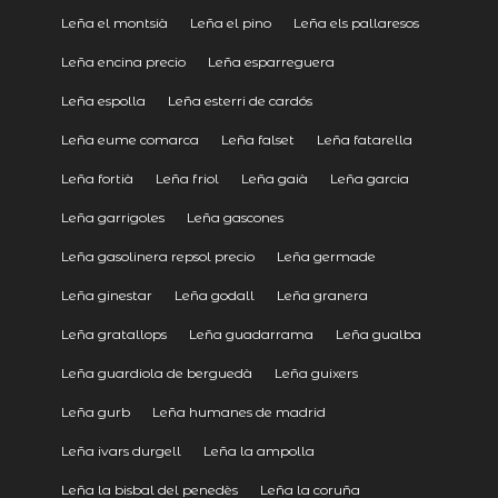
Leña el montsià
Leña el pino
Leña els pallaresos
Leña encina precio
Leña esparreguera
Leña espolla
Leña esterri de cardós
Leña eume comarca
Leña falset
Leña fatarella
Leña fortià
Leña friol
Leña gaià
Leña garcia
Leña garrigoles
Leña gascones
Leña gasolinera repsol precio
Leña germade
Leña ginestar
Leña godall
Leña granera
Leña gratallops
Leña guadarrama
Leña gualba
Leña guardiola de berguedà
Leña guixers
Leña gurb
Leña humanes de madrid
Leña ivars durgell
Leña la ampolla
Leña la bisbal del penedès
Leña la coruña