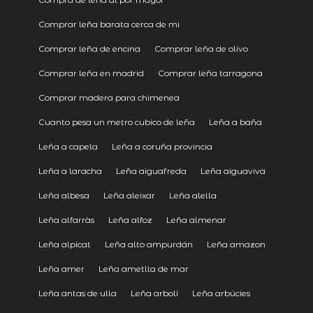
Comprar leña barata cerca de mi
Comprar leña de encina
Comprar leña de olivo
Comprar leña en madrid
Comprar leña tarragona
Comprar madera para chimenea
Cuanto pesa un metro cubico de leña
Leña a baña
Leña a capela
Leña a coruña provincia
Leña a laracha
Leña aiguafreda
Leña aiguaviva
Leña albesa
Leña aleixar
Leña alella
Leña alfarràs
Leña alfoz
Leña almenar
Leña alpicat
Leña alto ampurdán
Leña amazon
Leña amer
Leña ametlla de mar
Leña antas de ulla
Leña arbolí
Leña arbúcies