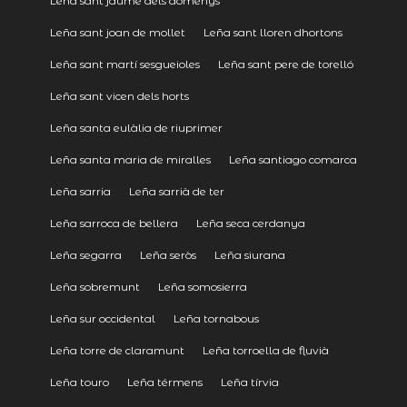
Leña sant jaume dels domenys
Leña sant joan de mollet
Leña sant lloren dhortons
Leña sant martí sesgueioles
Leña sant pere de torelló
Leña sant vicen dels horts
Leña santa eulàlia de riuprimer
Leña santa maria de miralles
Leña santiago comarca
Leña sarria
Leña sarrià de ter
Leña sarroca de bellera
Leña seca cerdanya
Leña segarra
Leña seròs
Leña siurana
Leña sobremunt
Leña somosierra
Leña sur occidental
Leña tornabous
Leña torre de claramunt
Leña torroella de fluvià
Leña touro
Leña térmens
Leña tírvia