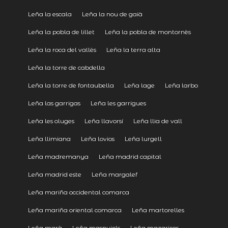
Leña la escala
Leña la nou de gaià
Leña la pobla de lillet
Leña la pobla de montornès
Leña la roca del vallès
Leña la terra alta
Leña la torre de cabdella
Leña la torre de fontaubella
Leña lage
Leña larbo
Leña las garrigas
Leña les garrigues
Leña les oluges
Leña llavorsí
Leña llia de vall
Leña llimiana
Leña lovios
Leña lurgell
Leña madremanya
Leña madrid capital
Leña madrid este
Leña margalef
Leña mariña occidental comarca
Leña mariña oriental comarca
Leña martorelles
Leña marà
Leña maspujols
Leña mazaricos