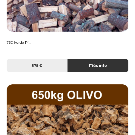
750 kg de Pi...
575 €
Más info