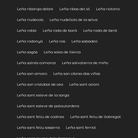
Leña ribaroja debre
Leña ribas del sil
Leña riotorto
Leña riudecols
Leña riudellots de la selva
Leña roble
Leña roda de barà
Leña roda de berà
Leña rodonyà
Leña rois
Leña sabadell
Leña sagàs
Leña sales de llierca
Leña salnés comarca
Leña salvatierra de miño
Leña san amaro
Leña san cibrao das viñas
Leña san cristobal de cea
Leña sant celoni
Leña sant esteve de la sarga
Leña sant esteve de palautordera
Leña sant feliu de codines
Leña sant feliu de llobregat
Leña sant feliu sasserra
Leña sant ferriol