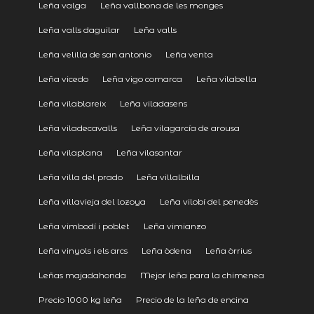
Leña valga
Leña vallbona de les monges
Leña valls daguilar
Leña valls
Leña velilla de san antonio
Leña venta
Leña vicedo
Leña vigo comarca
Leña vilabella
Leña vilablareix
Leña viladasens
Leña viladecavalls
Leña vilagarcía de arousa
Leña vilaplana
Leña vilasantar
Leña villa del prado
Leña villalbilla
Leña villavieja del lozoya
Leña vilobí del penedès
Leña vimbodí i poblet
Leña vimianzo
Leña vinyols i els arcs
Leña òdena
Leña òrrius
Leñas majadahonda
Mejor leña para la chimenea
Precio 1000 kg leña
Precio de la leña de encina