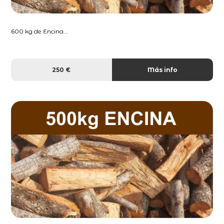
600 kg de Encina...
250 €
Más info