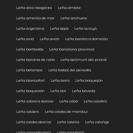
Leña alta ribagorza
Leña ambite
Leña ametlla de mar
Leña anchuelo
Leña argentera
Leña aspa
Leña avinyó
Leña avià
Leña avión
Leña barata a domicilio
Leña barbadás
Leña barcelona provincia
Leña baronia de rialb
Leña bellmunt del priorat
Leña betanzos
Leña bisbal del penedès
Leña blancafort
Leña boiro
Leña boqueijón
Leña boqueixón
Leña bot
Leña bóveda
Leña cabrera danoia
Leña cabó
Leña calafell
Leña calders
Leña caldes de montbui
Leña caldes destrac
Leña calella
Leña calonge
Leña campdevànol
Leña capafonts