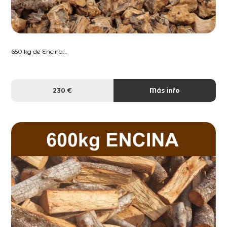
650 kg de Encina...
230 €
Más info