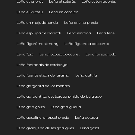
Leña el priorat
Leña el soleràs
Leña el tarragonès
Leña el vilosell
Leña en catalan
Leña en majadahonda
Leña encina precio
Leña espluga de francolí
Leña estrada
Leña fene
Leña figarómontmany
Leña figuerola del camp
Leña flaà
Leña folgoso do courel
Leña fonsagrada
Leña fontanals de cerdanya
Leña fuente el saz de jarama
Leña gallifa
Leña garganta de los montes
Leña gargantilla del lozoya pinilla de buitrago
Leña garrigoles
Leña garriguella
Leña gasolinera repsol precio
Leña golada
Leña granyena de les garrigues
Leña gósol