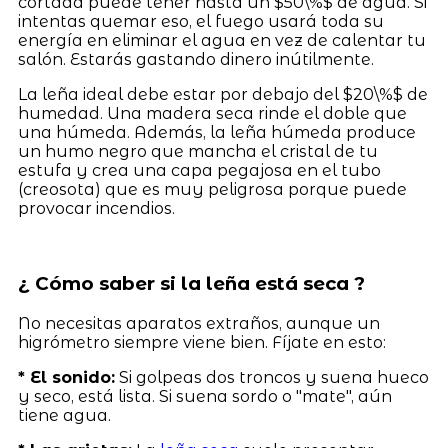
cortada puede tener hasta un $50\%$ de agua. Si
intentas quemar eso, el fuego usará toda su
energía en eliminar el agua en vez de calentar tu
salón. Estarás gastando dinero inútilmente.
La leña ideal debe estar por debajo del $20\%$ de
humedad. Una madera seca rinde el doble que
una húmeda. Además, la leña húmeda produce
un humo negro que mancha el cristal de tu
estufa y crea una capa pegajosa en el tubo
(creosota) que es muy peligrosa porque puede
provocar incendios.
¿ Cómo saber si la leña está seca ?
No necesitas aparatos extraños, aunque un
higrómetro siempre viene bien. Fíjate en esto:
* El sonido:
Si golpeas dos troncos y suena hueco
y seco, está lista. Si suena sordo o "mate", aún
tiene agua.