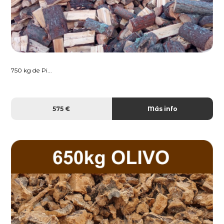
750 kg de Pi...
575 €
Más info