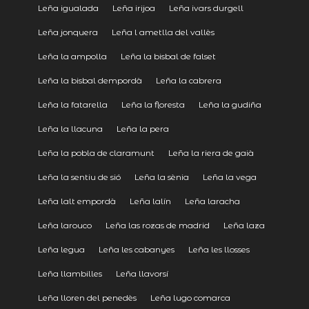
Leña igualada
Leña irijoa
Leña ivars durgell
Leña jonquera
Leña l ametlla del vallès
Leña la ampolla
Leña la bisbal de falset
Leña la bisbal dempordà
Leña la cabrera
Leña la fatarella
Leña la floresta
Leña la gudiña
Leña la llacuna
Leña la pera
Leña la pobla de claramunt
Leña la riera de gaià
Leña la sentiu de sió
Leña la sènia
Leña la vega
Leña lalt empordà
Leña lalín
Leña laracha
Leña larouco
Leña las rozas de madrid
Leña laza
Leña legua
Leña les cabanyes
Leña les llosses
Leña llambilles
Leña llavorsí
Leña lloren del penedès
Leña lugo comarca