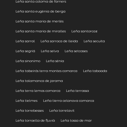
Leña santa coloma de farners
Leña santa eugènia de berga
Leña santa maria de merlès
Leña santa maria de miralles
Leña santorcaz
Leña sarral
Leña sarroca de lleida
Leña secuita
Leña segriá
Leña selva
Leña setcases
Leña sinonimo
Leña sénia
Leña tabeirós terra montes comarca
Leña taboada
Leña talamanca de jarama
Leña terra lemos comarca
Leña terrassa
Leña tielmes
Leña tierra celanova comarca
Leña torrebesses
Leña torrelavit
Leña torroella de fluvià
Leña tossa de mar