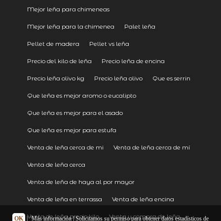
Mejor leña para chimeneas
Mejor leña para la chimenea
Palet leña
Pellet de madera
Pellet vs leña
Precio del kilo de leña
Precio leña de encina
Precio leña olivo kg
Precio leña olivo
Que es serrin
Que leña es mejor aromo o eucalipto
Que leña es mejor para el asado
Que leña es mejor para estufa
Venta de leña cerca de mi
Venta de leña cerca de mí
Venta de leña cerca
Venta de leña de haya al por mayor
Venta de leña en terrassa
Venta de leña encina
Venta de leña precio kilo
Venta y compra de leña
OK
|
Más información
| Solicitamos su permiso para obtener datos estadísticos de