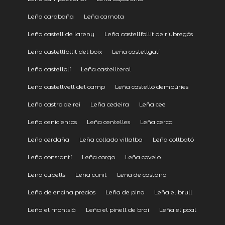
Leña carabaña
Leña carnota
Leña castell de lareny
Leña castellfollit de riubregós
Leña castellfollit del boix
Leña castellgalí
Leña castellolí
Leña castellterol
Leña castellvell del camp
Leña castelló dempúries
Leña castro de rei
Leña cedeira
Leña cee
Leña cenicientos
Leña centelles
Leña cerca
Leña cerdaña
Leña collado villalba
Leña collbató
Leña constantí
Leña corgo
Leña covelo
Leña cubells
Leña cunit
Leña de castaño
Leña de encina precios
Leña de pino
Leña el brull
Leña el montsià
Leña el pinell de brai
Leña el poal