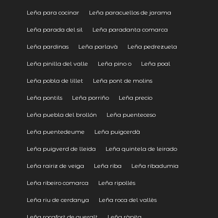
Leña para cocinar
Leña paracuellos de jarama
Leña parada del sil
Leña paradanta comarca
Leña pardinas
Leña parlavà
Leña pedrezuela
Leña pinilla del valle
Leña pino o
Leña poal
Leña pobla de lillet
Leña pont de molins
Leña pontils
Leña porriño
Leña precio
Leña puebla del brollón
Leña puenteceso
Leña puentedeume
Leña puigcerdà
Leña puigverd de lleida
Leña quintela de leirado
Leña rairiz de veiga
Leña riba
Leña ribadumia
Leña ribeiro comarca
Leña ripollés
Leña riu de cerdanya
Leña roca del vallès
Leña rocafort de queralt
Leña ràpita