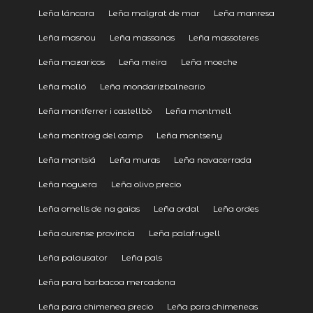
Leña láncara
Leña malgrat de mar
Leña manresa
Leña masnou
Leña massanas
Leña massoteres
Leña mazaricos
Leña meira
Leña moeche
Leña molló
Leña mondarizbalneario
Leña montferrer i castellbò
Leña montmell
Leña montroig del camp
Leña montseny
Leña montsiá
Leña muras
Leña navacerrada
Leña noguera
Leña olivo precio
Leña omells de na gaias
Leña ordal
Leña ordes
Leña ourense provincia
Leña palafrugell
Leña palausator
Leña pals
Leña para barbacoa mercadona
Leña para chimenea precio
Leña para chimeneas