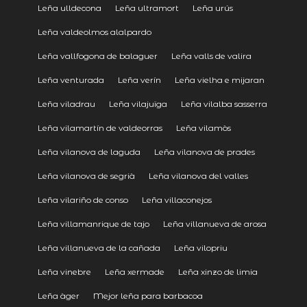
Leña ulldecona
Leña ultramort
Leña urús
Leña valdeolmos alalpardo
Leña vallfogona de balaguer
Leña valls de valira
Leña venturada
Leña verín
Leña vielha e mijaran
Leña viladrau
Leña vilajuïga
Leña vilalba sasserra
Leña vilamartín de valdeorras
Leña vilamòs
Leña vilanova de laguda
Leña vilanova de prades
Leña vilanova de segrià
Leña vilanova del valles
Leña vilariño de conso
Leña villaconejos
Leña villamanrique de tajo
Leña villanueva de arosa
Leña villanueva de la cañada
Leña vilopriu
Leña vinebre
Leña xermade
Leña xinzo de limia
Leña àger
Mejor leña para barbacoa