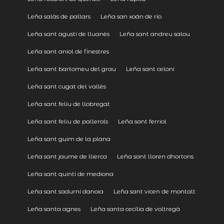
Leña salàs de pallars
Leña san xoán de río
Leña sant agustí de lluanès
Leña sant andreu salou
Leña sant aniol de finestres
Leña sant bartomeu del grau
Leña sant celoni
Leña sant cugat del vallès
Leña sant feliu de llobregat
Leña sant feliu de pallerols
Leña sant ferriol
Leña sant guim de la plana
Leña sant jaume de llierca
Leña sant lloren dhortons
Leña sant quintí de mediona
Leña sant sadurní danoia
Leña sant vicen de montalt
Leña santa agnes
Leña santa cecília de voltregà