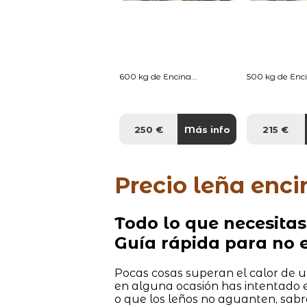
600 kg de Encina...
500 kg de Enci
250 €
Más info
215 €
Precio leña enci
Todo lo que necesitas
Guía rápida para no e
Pocas cosas superan el calor de un
en alguna ocasión has intentado
o que los leños no aguanten, sabr