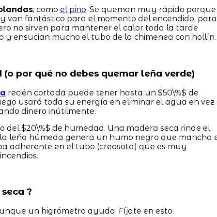
blandas
, como
el pino
. Se queman muy rápido porque
 y van fantástico para el momento del encendido, para
ero no sirven para mantener el calor toda la tarde
 y ensucian mucho el tubo de la chimenea con hollín.
 (o por qué no debes quemar leña verde)
ña
recién cortada puede tener hasta un $50\%$ de
fuego usará toda su energía en eliminar el agua en vez
ando dinero inútilmente.
ajo del $20\%$ de humedad. Una madera seca rinde el
la leña húmeda genera un humo negro que mancha e
apa adherente en el tubo (creosota) que es muy
incendios.
 seca ?
aunque un higrómetro ayuda. Fíjate en esto: