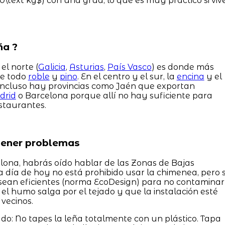
\text kg$) con una grúa, lo que es muy práctico si viv
ña ?
el norte (
Galicia
,
Asturias
,
País Vasco
) es donde más
re todo
roble
y
pino
. En el centro y el sur, la
encina
y el
 Incluso hay provincias como Jaén que exportan
drid
o Barcelona porque allí no hay suficiente para
staurantes.
tener problemas
lona, habrás oído hablar de las Zonas de Bajas
a día de hoy no está prohibido usar la chimenea, pero s
 sean eficientes (norma EcoDesign) para no contaminar
 el humo salga por el tejado y que la instalación esté
vecinos.
do: No tapes la leña totalmente con un plástico. Tapa