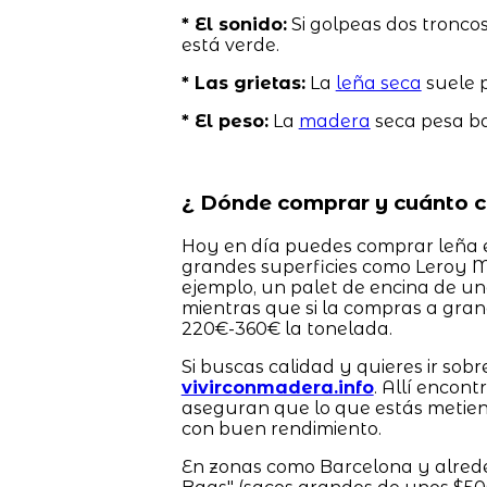
* El sonido:
Si golpeas dos troncos 
está verde.
* Las grietas:
La
leña seca
suele p
* El peso:
La
madera
seca pesa ba
¿ Dónde comprar y cuánto c
Hoy en día puedes comprar leña e
grandes superficies como Leroy Me
ejemplo, un palet de encina de un
mientras que si la compras a gran
220€-360€ la tonelada.
Si buscas calidad y quieres ir sobr
vivirconmadera.info
. Allí encon
aseguran que lo que estás metien
con buen rendimiento.
En zonas como Barcelona y alreded