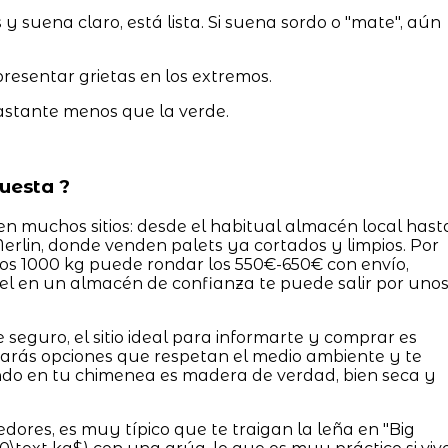
y suena claro, está lista. Si suena sordo o "mate", aún
resentar grietas en los extremos.
stante menos que la verde.
uesta ?
n muchos sitios: desde el habitual almacén local hast
rlin, donde venden palets ya cortados y limpios. Por
os 1000 kg puede rondar los 550€-650€ con envío,
el en un almacén de confianza te puede salir por uno
e seguro, el sitio ideal para informarte y comprar es
trarás opciones que respetan el medio ambiente y te
do en tu chimenea es madera de verdad, bien seca y
ores, es muy típico que te traigan la leña en "Big