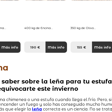
na...
400 kg de Encina...
350 kg de Olivo...
Más info
190 €
Más info
155 €
Más info
na
 saber sobre la leña para tu estufa
quivocarte este invierno
a chimenea o una estufa cuando llega el frío. Pero, si
 encender un fuego y solo has conseguido mucho hum
ás que elegir la
leña
correcta es un ciencia. No se trat