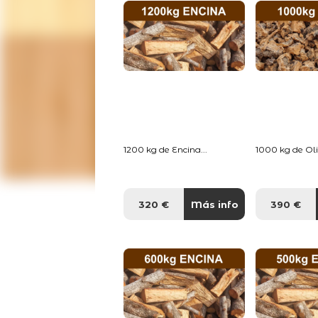
1200 kg de Encina...
1000 kg de Oliv
320 €
Más info
390 €