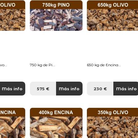
o...
750 kg de Pi...
650 kg de Encina...
Más info
575 €
Más info
230 €
Más info