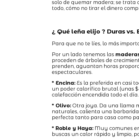
solo de quemar madera; se trata 
todo, cómo no tirar el dinero co
¿ Qué leña elijo ? Duras vs.
Para que no te líes, lo más impor
Por un lado tenemos las
maderas
proceden de árboles de crecimien
prenden, aguantan horas proporc
espectaculares.
* Encina:
Es la preferida en casi 
un poder calorífico brutal (unas $4
calefacción encendida todo el día.
* Olivo:
Otra joya. Da una llama mu
naturales, calienta una barbarid
perfecta tanto para casa como pa
* Roble y Haya:
Muy comunes en e
buscas un calor rápido y limpio, p