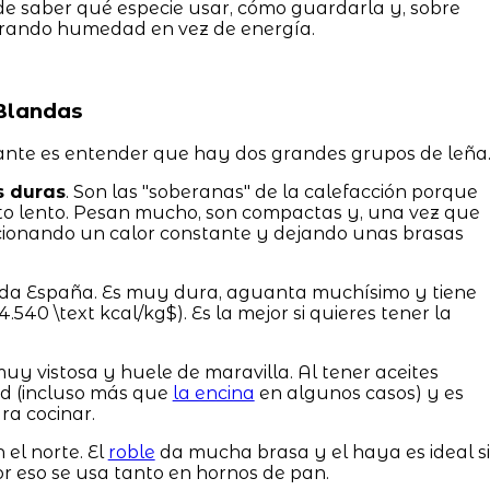
de saber qué especie usar, cómo guardarla y, sobre
mprando humedad en vez de energía.
 Blandas
tante es entender que hay dos grandes grupos de leña
 duras
. Son las "soberanas" de la calefacción porque
to lento. Pesan mucho, son compactas y, una vez que
ionando un calor constante y dejando unas brasas
toda España. Es muy dura, aguanta muchísimo y tiene
.540 \text kcal/kg$). Es la mejor si quieres tener la
y vistosa y huele de maravilla. Al tener aceites
ad (incluso más que
la encina
en algunos casos) y es
ra cocinar.
l norte. El
roble
da mucha brasa y el haya es ideal si
or eso se usa tanto en hornos de pan.