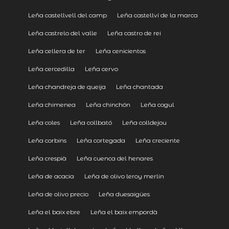
Leña castellvell del camp
Leña castellví de la marca
Leña castrelo del valle
Leña castro de rei
Leña cellera de ter
Leña cenicientos
Leña cercedilla
Leña cervo
Leña chandreja de queija
Leña chantada
Leña chimenea
Leña chinchón
Leña cogul
Leña coles
Leña collbató
Leña colldejou
Leña corbins
Leña cortegada
Leña creciente
Leña crespià
Leña cuenca del henares
Leña de acacia
Leña de olivo leroy merlin
Leña de olivo precio
Leña duesaigües
Leña el baix ebre
Leña el baix empordà