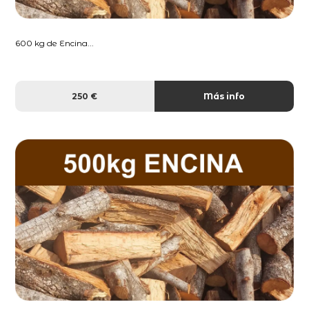
600 kg de Encina...
250 €
Más info