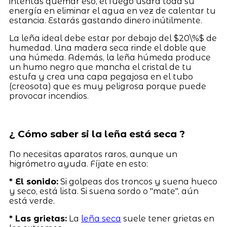
intentas quemar eso, el fuego usará toda su
energía en eliminar el agua en vez de calentar tu
estancia. Estarás gastando dinero inútilmente.
La leña ideal debe estar por debajo del $20\%$ de
humedad. Una madera seca rinde el doble que
una húmeda. Además, la leña húmeda produce
un humo negro que mancha el cristal de tu
estufa y crea una capa pegajosa en el tubo
(creosota) que es muy peligrosa porque puede
provocar incendios.
¿ Cómo saber si la leña está seca ?
No necesitas aparatos raros, aunque un
higrómetro ayuda. Fíjate en esto:
* El sonido:
Si golpeas dos troncos y suena hueco
y seco, está lista. Si suena sordo o "mate", aún
está verde.
* Las grietas:
La
leña seca
suele tener grietas en