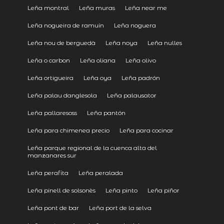
Leña montral
Leña muras
Leña near me
Leña nogueira de ramuín
Leña noguera
Leña nou de berguedà
Leña noya
Leña nulles
Leña o carbon
Leña oliana
Leña olivo
Leña ortigueira
Leña oya
Leña padrón
Leña palau danglesola
Leña palausator
Leña pallaresoss
Leña pantón
Leña para chimenea precio
Leña para cocinar
Leña parque regional de la cuenca alta del
manzanares sur
Leña perafita
Leña peralada
Leña pinell de solsonès
Leña pinto
Leña piñor
Leña pont de bar
Leña port de la selva