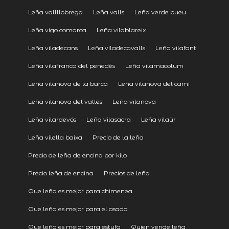
Leña vallllobrega
Leña valls
Leña verde bueu
Leña vigo comarca
Leña vilablareix
Leña viladecans
Leña viladecavalls
Leña vilafant
Leña vilafranca del penedès
Leña vilamacolum
Leña vilanova de la barca
Leña vilanova del camí
Leña vilanova del vallès
Leña vilanova
Leña vilardevós
Leña vilasacra
Leña vilaür
Leña vilella baixa
Precio de la leña
Precio de leña de encina por kilo
Precio leña de encina
Precios de leña
Que leña es mejor para chimenea
Que leña es mejor para el asado
Que leña es mejor para estufa
Quien vende leña