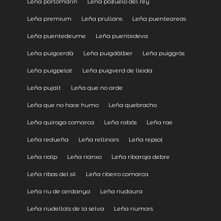
Leña portomarín
Leña pozuelo del rey
Leña premium
Leña prullans
Leña puenteareas
Leña puentedeume
Leña puentedeva
Leña puigcerdà
Leña puigdàlber
Leña puiggròs
Leña puigpelat
Leña puigverd de lleida
Leña pujalt
Leña que no arde
Leña que no hace humo
Leña quebracho
Leña quiroga comarca
Leña rabós
Leña rae
Leña redueña
Leña rellinars
Leña repsol
Leña rialp
Leña rianxo
Leña ribaroja debre
Leña ribas del sil
Leña ribeiro comarca
Leña riu de cerdanya
Leña riudaura
Leña riudellots de la selva
Leña riumors