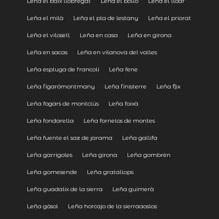
Leña el baix llobregat
Leña el bollo
Leña el lloar
Leña el milà
Leña el pla de lestany
Leña el priorat
Leña el vilosell
Leña en casa
Leña en girona
Leña en sacas
Leña en vilanova del valles
Leña espluga de francolí
Leña fene
Leña figarómontmany
Leña finisterre
Leña flix
Leña fogars de montclús
Leña foixà
Leña fondarella
Leña fornelos de montes
Leña fuente el saz de jarama
Leña gallifa
Leña garrigoles
Leña girona
Leña gombrèn
Leña gomesende
Leña gratallops
Leña guadalix de la sierra
Leña guimerà
Leña gósol
Leña horcajo de la sierraaoslos