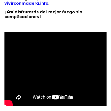
vivirconmadera.info
.
¡ Así disfrutarás del mejor fuego sin
complicaciones !