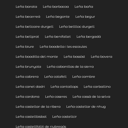
Leña barata
Leña barbacoa
Leña baña
Leña becerreá
Leña begonte
Leña begur
Leña bellcaire durgell
Leña belllloc durgell
Leña bellprat
Leña benifallet
Leña bergadá
Leña biure
Leña boadella i les escaules
Leña boadilla del monte
Leña bossòst
Leña bovera
Leña brunyola
Leña cabanillas de la sierra
Leña cabrera
Leña calafell
Leña cambre
Leña canet dadri
Leña cantallops
Leña carballino
Leña cardona
Leña caseres
Leña cassà de la selva
Leña castellar de la ribera
Leña castellar de nhug
Leña castellbisbal
Leña castellcir
Leña castellfollit de riubregós