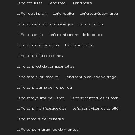
Leña roquetes
Leña rosal
Leña roses
Leña rupit i pruit
Leña ràpita
Leña salnés comarca
Leña san sebastián de los reyes
Leña sanaüja
Leña sangenjo
Leña sant andreu de la barca
Leña sant andreu salou
Leña sant celoni
Leña sant feliu de codines
Leña sant fost de campsentelles
Leña sant hilari sacalm
Leña sant hipòlit de voltregà
Leña sant jaume de frontanyà
Leña sant jaume de llierca
Leña sant martí de riucorb
Leña sant martí sesgueioles
Leña sant vicen de torelló
Leña santa fe del penedès
Leña santa margarida de montbui