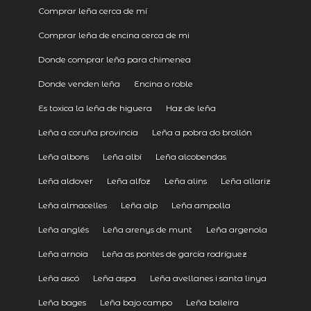
Comprar leña cerca de mí
Comprar leña de encina cerca de mi
Donde comprar leña para chimenea
Donde venden leña
Encina o roble
Es toxica la leña de higuera
Haz de leña
Leña a coruña provincia
Leña a pobra do brollón
Leña albons
Leña albí
Leña alcobendas
Leña aldover
Leña alfoz
Leña alins
Leña allariz
Leña almacelles
Leña alp
Leña ampolla
Leña anglés
Leña arenys de munt
Leña argenola
Leña arnoia
Leña as pontes de garcía rodríguez
Leña ascó
Leña aspa
Leña avellanes i santa linya
Leña bages
Leña bajo campo
Leña baleira