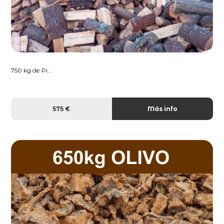
750 kg de Pi...
575 €
Más info