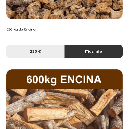
650 kg de Encina...
230 €
Más info