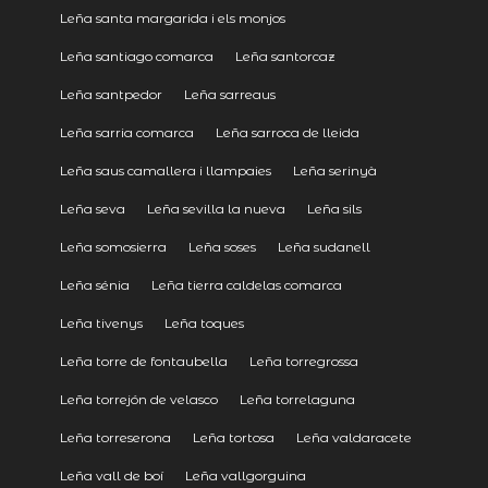
Leña santa margarida i els monjos
Leña santiago comarca
Leña santorcaz
Leña santpedor
Leña sarreaus
Leña sarria comarca
Leña sarroca de lleida
Leña saus camallera i llampaies
Leña serinyà
Leña seva
Leña sevilla la nueva
Leña sils
Leña somosierra
Leña soses
Leña sudanell
Leña sénia
Leña tierra caldelas comarca
Leña tivenys
Leña toques
Leña torre de fontaubella
Leña torregrossa
Leña torrejón de velasco
Leña torrelaguna
Leña torreserona
Leña tortosa
Leña valdaracete
Leña vall de boí
Leña vallgorguina