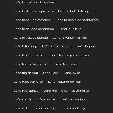
Leña horcajuelo de la sierra
Leña hostalets de pierolas
Leña la bisbal dempordà
Leña la coruña comarca
Leña la pobla de montornès
Leña la tallada dempordà
Leña la teijeira
Leña la vall de bianya
Leña la vansa i fórnols
Leña lalt camp
Leña lalta ribagora
Leña leganés
Leña lerida provincia
Leña les borges blanques
Leña les masies de roda
Leña les preses
Leña llià de vall
Leña lloar
Leña lovios
Leña lugo comarca
Leña malgrat de mar
Leña marganell
Leña mariña central comarca
Leña marà
Leña masroig
Leña mazaricos
Leña milà
Leña montclar
Leña montmajor