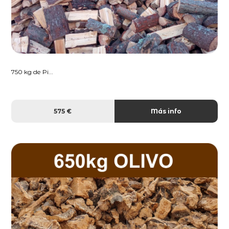
750 kg de Pi...
575 €
Más info