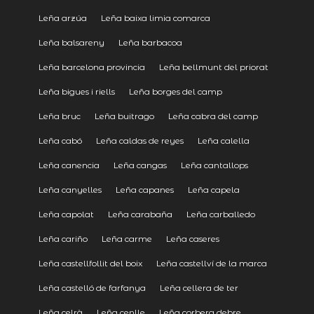
Leña arzúa
Leña baixa limia comarca
Leña balsareny
Leña barbacoa
Leña barcelona provincia
Leña bellmunt del priorat
Leña bigues i riells
Leña borges del camp
Leña bruc
Leña buitrago
Leña cabra del camp
Leña cabó
Leña caldas de reyes
Leña calella
Leña canencia
Leña cangas
Leña cantallops
Leña canyelles
Leña capanes
Leña capela
Leña capolat
Leña carabaña
Leña carballedo
Leña cariño
Leña carme
Leña caseres
Leña castellfollit del boix
Leña castellví de la marca
Leña castelló de farfanya
Leña cellera de ter
Leña celrà
Leña cenlle
Leña corbera debre