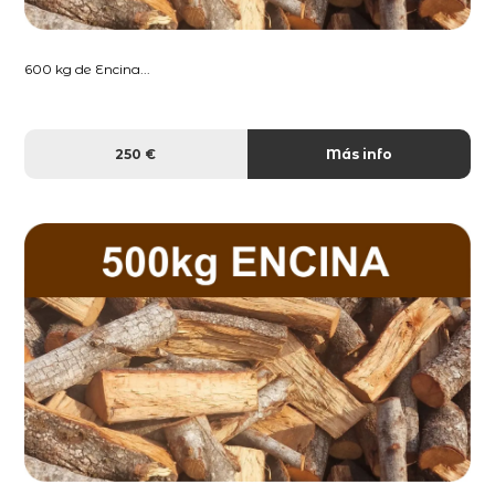
600 kg de Encina...
250 €
Más info