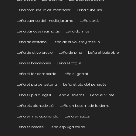
Leña cornudella de montsant
Leña cubelles
Leña cuenca del medio jarama
Leña curtis
Leña cànoves i samalús
Leña darnius
Leña de castaño
Leña de olivo leroy merlin
Leña de olivo precio
Leña de pino
Leña el baix ebre
Leña el barcelonès
Leña el cogul
Leña el far dempordà
Leña el garraf
Leña el pla de lestany
Leña el pla del penedès
Leña el pla durgell
Leña el soleràs
Leña el vilosell
Leña els plans de sió
Leña en becerril de la sierra
Leña en majadahonda
Leña en sacos
Leña es bòrdes
Leña espluga calba