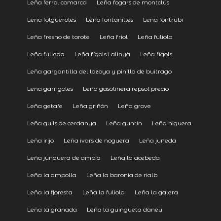
Leña ferrol comarca
Leña fogars de montclús
Leña folgueroles
Leña fontanilles
Leña fontrubí
Leña fresno de torote
Leña friol
Leña fuliola
Leña fulleda
Leña fígols i alinyà
Leña fígols
Leña gargantilla del lozoya y pinilla de buitrago
Leña garrigoles
Leña gasolinera repsol precio
Leña getafe
Leña griñón
Leña grove
Leña guils de cerdanya
Leña guntín
Leña higuera
Leña irijo
Leña ivars de noguera
Leña juneda
Leña junquera de ambía
Leña la acebeda
Leña la ampolla
Leña la baronia de rialb
Leña la floresta
Leña la fuliola
Leña la galera
Leña la granada
Leña la guingueta dàneu