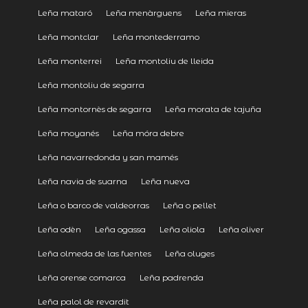
Leña mataró
Leña menàrguens
Leña mieras
Leña montclar
Leña montederramo
Leña monterrei
Leña montoliu de lleida
Leña montoliu de segarra
Leña montornès de segarra
Leña morata de tajuña
Leña moyanés
Leña móra debre
Leña navarredonda y san mamés
Leña navia de suarna
Leña nueva
Leña o barco de valdeorras
Leña o pellet
Leña odèn
Leña ogassa
Leña oliola
Leña oliver
Leña olmeda de las fuentes
Leña oluges
Leña orense comarca
Leña padrenda
Leña palol de revardit