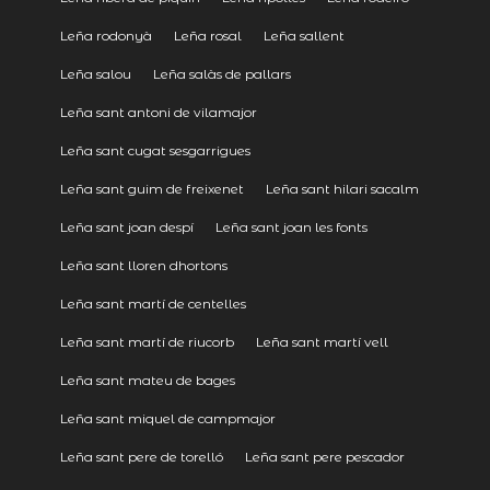
Leña rodonyà
Leña rosal
Leña sallent
Leña salou
Leña salàs de pallars
Leña sant antoni de vilamajor
Leña sant cugat sesgarrigues
Leña sant guim de freixenet
Leña sant hilari sacalm
Leña sant joan despí
Leña sant joan les fonts
Leña sant lloren dhortons
Leña sant martí de centelles
Leña sant martí de riucorb
Leña sant martí vell
Leña sant mateu de bages
Leña sant miquel de campmajor
Leña sant pere de torelló
Leña sant pere pescador