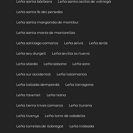
Leña santa bàrbara
Leña santa cecília de voltregà
Leña santa fe del penedès
Leña santa margarida de montbui
Leña santa maria de martorelles
Leña santiago comarca
Leña selva
Leña seròs
Leña seu durgell
Leña sevilla la nueva
Leña silleda
Leña solsona
Leña sora
Leña sur occidental
Leña talamanca
Leña tallada dempordà
Leña tarragona
Leña tavertet
Leña tiana
Leña tierra trives comarca
Leña tiurana
Leña tivenys
Leña torre de cabdella
Leña torrelles de llobregat
Leña trabada