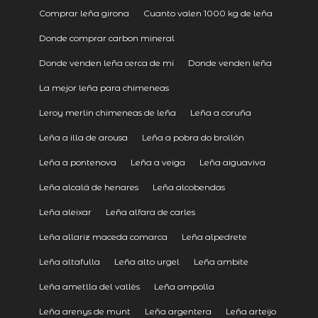
Comprar leña girona
Cuanto valen 1000 kg de leña
Donde comprar carbon mineral
Donde venden leña cerca de mi
Donde venden leña
La mejor leña para chimeneas
Leroy merlin chimeneas de leña
Leña a coruña
Leña a illa de arousa
Leña a pobra do brollón
Leña a pontenova
Leña a veiga
Leña aiguaviva
Leña alcalá de henares
Leña alcobendas
Leña aleixar
Leña alfara de carles
Leña allariz maceda comarca
Leña alpedrete
Leña altafulla
Leña alto urgel
Leña ambite
Leña ametlla del vallès
Leña ampolla
Leña arenys de munt
Leña argentera
Leña arteijo