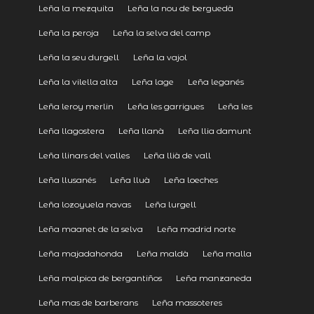
Leña la mezquita
Leña la nou de berguedà
Leña la peroja
Leña la selva del camp
Leña la seu durgell
Leña la vajol
Leña la vilella alta
Leña lage
Leña leganés
Leña leroy merlin
Leña les garrigues
Leña les
Leña llagostera
Leña llanà
Leña llia damunt
Leña llinars del valles
Leña llià de vall
Leña llusanés
Leña lluà
Leña loeches
Leña lozoyuela navas
Leña lurgell
Leña maanet de la selva
Leña madrid norte
Leña majadahonda
Leña maldà
Leña malla
Leña malpica de bergantiños
Leña manzaneda
Leña mas de barberans
Leña massoteres