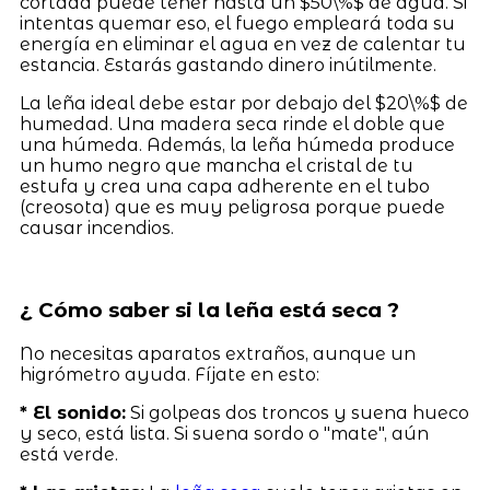
cortada puede tener hasta un $50\%$ de agua. Si
intentas quemar eso, el fuego empleará toda su
energía en eliminar el agua en vez de calentar tu
estancia. Estarás gastando dinero inútilmente.
La leña ideal debe estar por debajo del $20\%$ de
humedad. Una madera seca rinde el doble que
una húmeda. Además, la leña húmeda produce
un humo negro que mancha el cristal de tu
estufa y crea una capa adherente en el tubo
(creosota) que es muy peligrosa porque puede
causar incendios.
¿ Cómo saber si la leña está seca ?
No necesitas aparatos extraños, aunque un
higrómetro ayuda. Fíjate en esto:
* El sonido:
Si golpeas dos troncos y suena hueco
y seco, está lista. Si suena sordo o "mate", aún
está verde.