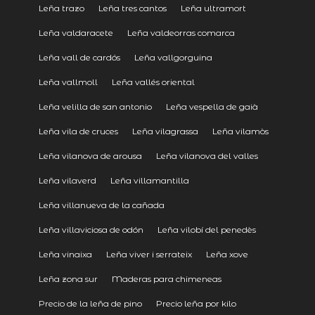
Leña trazo
Leña tres cantos
Leña ultramort
Leña valdaracete
Leña valdeorras comarca
Leña vall de cardós
Leña vallgorguina
Leña vallmoll
Leña vallés oriental
Leña velilla de san antonio
Leña vespella de gaià
Leña vila de cruces
Leña vilagrassa
Leña vilamòs
Leña vilanova de arousa
Leña vilanova del valles
Leña vilaverd
Leña villamantilla
Leña villanueva de la cañada
Leña villaviciosa de odón
Leña vilobí del penedès
Leña vinaixa
Leña viver i serrateix
Leña xove
Leña zona sur
Maderas para chimeneas
Precio de la leña de pino
Precio leña por kilo