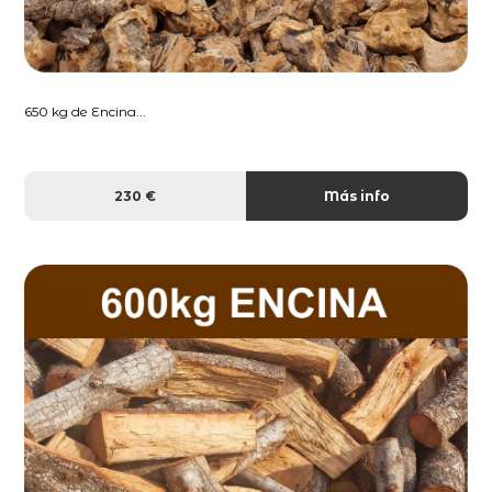
650 kg de Encina...
230 €
Más info