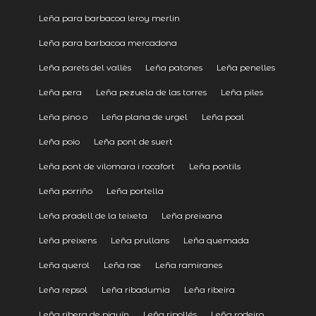
Leña para barbacoa leroy merlin
Leña para barbacoa mercadona
Leña parets del vallès
Leña patones
Leña penelles
Leña pera
Leña pezuela de las torres
Leña piles
Leña pino o
Leña plana de urgel
Leña poal
Leña poio
Leña pont de suert
Leña pont de vilomara i rocafort
Leña pontils
Leña porriño
Leña portella
Leña pradell de la teixeta
Leña preixana
Leña preixens
Leña prullans
Leña quemada
Leña querol
Leña rae
Leña ramiranes
Leña repsol
Leña ribadumia
Leña ribeira
Leña ribera de piquín
Leña ripollés
Leña rodeiro