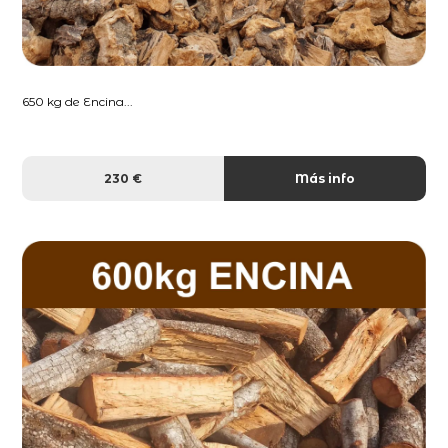
650 kg de Encina...
230 €
Más info