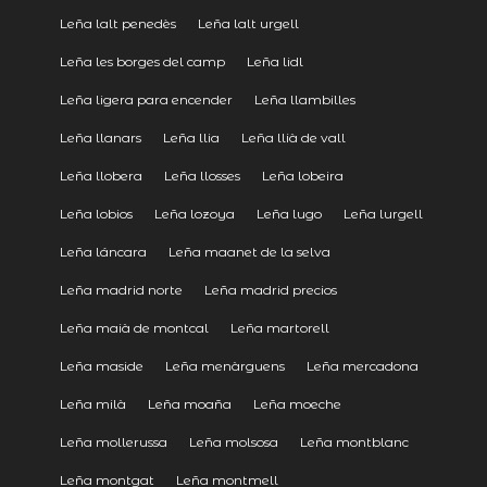
Leña lalt penedès
Leña lalt urgell
Leña les borges del camp
Leña lidl
Leña ligera para encender
Leña llambilles
Leña llanars
Leña llia
Leña llià de vall
Leña llobera
Leña llosses
Leña lobeira
Leña lobios
Leña lozoya
Leña lugo
Leña lurgell
Leña láncara
Leña maanet de la selva
Leña madrid norte
Leña madrid precios
Leña maià de montcal
Leña martorell
Leña maside
Leña menàrguens
Leña mercadona
Leña milà
Leña moaña
Leña moeche
Leña mollerussa
Leña molsosa
Leña montblanc
Leña montgat
Leña montmell