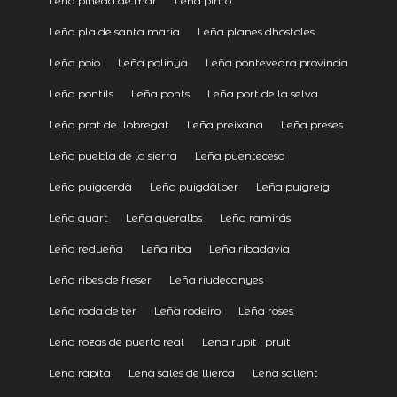
Leña pineda de mar
Leña pinto
Leña pla de santa maria
Leña planes dhostoles
Leña poio
Leña polinya
Leña pontevedra provincia
Leña pontils
Leña ponts
Leña port de la selva
Leña prat de llobregat
Leña preixana
Leña preses
Leña puebla de la sierra
Leña puenteceso
Leña puigcerdà
Leña puigdàlber
Leña puigreig
Leña quart
Leña queralbs
Leña ramirás
Leña redueña
Leña riba
Leña ribadavia
Leña ribes de freser
Leña riudecanyes
Leña roda de ter
Leña rodeiro
Leña roses
Leña rozas de puerto real
Leña rupit i pruit
Leña ràpita
Leña sales de llierca
Leña sallent