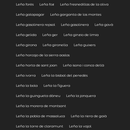
Leña forès
Leña foz
Leña fresnedillas de la oliva
Leña galapagar
Leña garganta de los montes
Leña gasolinera repsol
Leña gasolinera
Leña gavà
Leña gelida
Leña ger
Leña ginzio de limia
Leña girona
Leña gironella
Leña guixers
Leña horcajo de la sierra aoslos
Leña horta de sant joan
Leña isona i conca dellà
Leña ivorra
Leña la bisbal del penedès
Leña la bola
Leña la figuera
Leña la guingueta dàneu
Leña la jonquera
Leña la morera de montsant
Leña la pobla de massaluca
Leña la riera de gaià
Leña la torre de claramunt
Leña la vajol