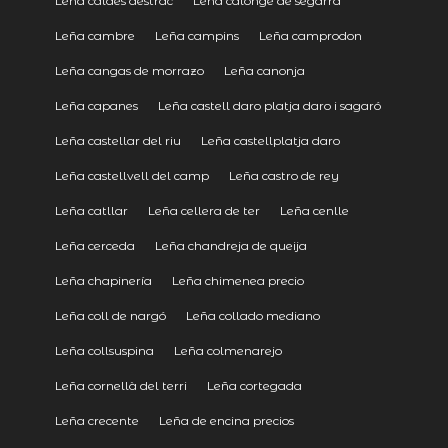
Leña caldes destrac
Leña calonge de segarra
Leña cambre
Leña campins
Leña camprodon
Leña cangas de morrazo
Leña canonja
Leña capanes
Leña castell daro platja daro i sagaró
Leña castellar del riu
Leña castellplatja daro
Leña castellvell del camp
Leña castro de rey
Leña catllar
Leña cellera de ter
Leña cenlle
Leña cerceda
Leña chandreja de queija
Leña chapinería
Leña chimenea precio
Leña coll de nargó
Leña collado mediano
Leña collsuspina
Leña colmenarejo
Leña cornellà del terri
Leña cortegada
Leña crecente
Leña de encina precios