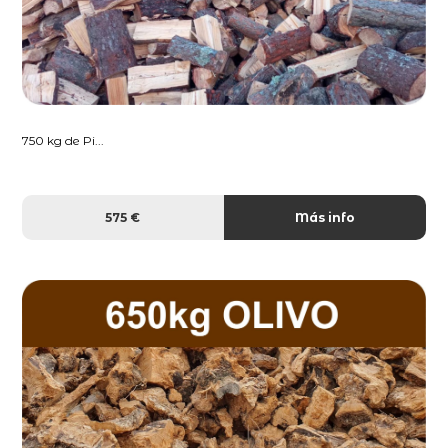
750 kg de Pi...
575 €
Más info