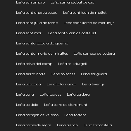
Leña san amaro
Leña san cristobal de cea
Leña sant andreu salou
Leña sant joan de mollet
Leña sant julià de ramis
Leña sant lloren de morunys
Leña sant mori
Leña sant vicen de castellet
Leña santa llogaia dàlguema
Leña santa maria de miralles
Leña sarroca de bellera
Leña selva del camp
Leña seu durgell
Leña sierra norte
Leña solsonés
Leña soriguera
Leña taboada
Leña talamanca
Leña tivenys
Leña tona
Leña toques
Leña tordera
Leña tordoia
Leña torre de claramunt
Leña torrejón de velasco
Leña torrent
Leña torres de segre
Leña tremp
Leña triacastela