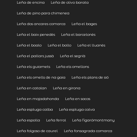
Leña de encina
Leña de olivo barata
Leña de pino para chimenea
Leña dos ancares comarca
Leña el bages
Leña el baix penedès
Leña el barcelonès
Leña el boalo
Leña el bollo
Leña el lluanès
Leña el pallars jussà
Leña el segrià
Leña els guiamets
Leña els omellons
Leña els omells de na gaia
Leña els plans de sió
Leña en catalan
Leña en girona
Leña en majadahonda
Leña en sacos
Leña espluga calba
Leña espluga calva
Leña espolla
Leña ferrol
Leña figarómontmany
Leña folgoso de caurel
Leña fonsagrada comarca