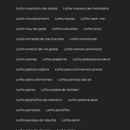
Leña montoliu de lleida
Leña morera de montsant
Leña navalcarnero
Leña navàs
Leña near me
Leña nou de gaià
Leña o saviñao
Leña olivo
Leña olmeda de las fuentes
Leña omellonss
Leña omells de na gaias
Leña orense provincia
Leña orense
Leña paderne
Leña palausaverdera
Leña pallars sobirá
Leña para chimenea precio
Leña para chimenea
Leña parada del sil
Leña parla
Leña pazos de borbén
Leña pedrafita do cebreiro
Leña pedrezuela
Leña penelles
Leña perafita
Leña perales de tajuña
Leña petín