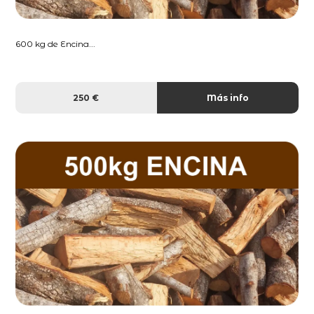
600 kg de Encina...
250 €
Más info