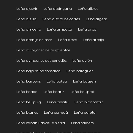
Leña ajalvir
Leña albinyana
Leña albiol
Leña alella
Leña alfara de carles
Leña algete
Leña amoeiro
Leña ampolla
Leña arbo
Leña arenys de mar
Leña arres
Leña arteijo
Leña avinyonet de puigventós
Leña avinyonet del penedès
Leña avión
Leña bajo miño comarca
Leña balaguer
Leña barbens
Leña batea
Leña bausen
Leña beade
Leña beariz
Leña bellprat
Leña bellpuig
Leña besalú
Leña blancafort
Leña blanes
Leña borredà
Leña burela
Leña cabanillas de la sierra
Leña calders