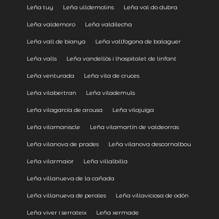
Leña tuy
Leña ulldemolins
Leña val do dubra
Leña valdemoro
Leña valdilecha
Leña vall de bianya
Leña vallfogona de balaguer
Leña valls
Leña vandellòs i lhospitalet de linfant
Leña venturada
Leña vila de cruces
Leña vilabertran
Leña vilademuls
Leña vilagarcía de arousa
Leña vilajuïga
Leña vilamaniscle
Leña vilamartín de valdeorras
Leña vilanova de prades
Leña vilanova descornalbou
Leña vilarmaior
Leña villalbilla
Leña villanueva de la cañada
Leña villanueva de perales
Leña villaviciosa de odón
Leña viver i serrateix
Leña xermade