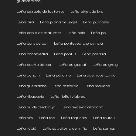
guadarrama
Leña pezuela de las torres
Leña pinell de brai
Leña pira
Leña plana de urgel
Leña planoles
Leña pobla de mafumet
Leña poio
Leña pol
Leña pont de bar
Leña pontevedra provincia
Leña pontevedra
Leña pontils
Leña porrera
Leña puerto del son
Leña puigpelat
Leña puigreig
Leña pungín
Leña páramo
Leña que hace llama
Leña quebracho
Leña rascafría
Leña redueña
Leña ribadavia
Leña riells i viabrea
Leña riu de cerdanya
Leña rivasvaciamadrid
Leña riós
Leña rois
Leña roquetes
Leña rourell
Leña rubiá
Leña salvaterra de miño
Leña samos