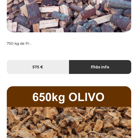
750 kg de Pi...
575 €
Más info