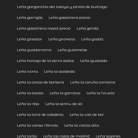
Leña gargantilla del lozoya y pinilla de buitrago
Leña garrigàs
Leña gasolinera precio
Leña gasolinera repsol precio
Leña gelida
Leña ginestar
Leña gironella
Leña godall
Leña guadarrama
Leña guiametss
Leña horcajo de la sierra aoslos
Leña igualada
Leña ivorra
Leña la acebeda
Leña la conca de barberà
Leña la coruña comarca
Leña la escala
Leña la garrotxa
Leña la hiruela
Leña la riba
Leña la sentiu de sió
Leña la torre de cabdella
Leña la vall de boí
Leña la vansa i fórnols
Leña la vilella alta
Leña larbo
Leña las rozas de madrid
Leña leganés