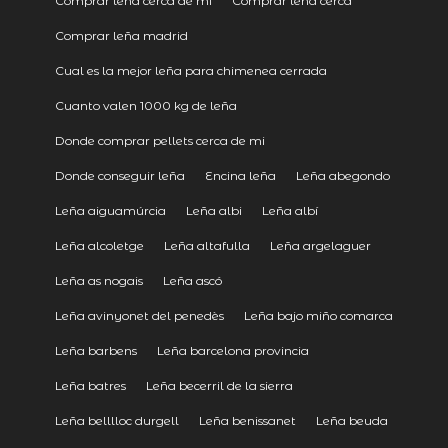
Comprar leña cerca de mi
Comprar leña cerca
Comprar leña madrid
Cual es la mejor leña para chimenea cerrada
Cuanto valen 1000 kg de leña
Donde comprar pellets cerca de mi
Donde conseguir leña
Encina leña
Leña abegondo
Leña aiguamúrcia
Leña albi
Leña albí
Leña alcoletge
Leña altafulla
Leña argelaguer
Leña as nogais
Leña ascó
Leña avinyonet del penedès
Leña bajo miño comarca
Leña barbens
Leña barcelona provincia
Leña batres
Leña becerril de la sierra
Leña belllloc durgell
Leña benissanet
Leña beuda