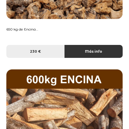
650 kg de Encina...
230 €
Más info