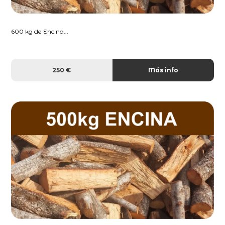
600 kg de Encina...
250 €
Más info