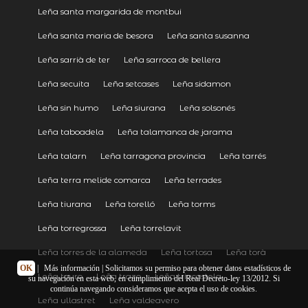
Leña santa margarida de montbui
Leña santa maria de besora
Leña santa susanna
Leña sarrià de ter
Leña sarroca de bellera
Leña secuita
Leña setcases
Leña sidamon
Leña sin humo
Leña siurana
Leña solsonés
Leña taboadela
Leña talamanca de jarama
Leña talarn
Leña tarragona provincia
Leña tarrés
Leña terra melide comarca
Leña terrades
Leña tiurana
Leña torelló
Leña torms
Leña torregrossa
Leña torrelavit
Leña torres de la alameda
Leña tortosa
Leña torà
OK
|
Más información
| Solicitamos su permiso para obtener datos estadísticos de
Leña touro
Leña trazo
Leña triacastela
su navegación en esta web, en cumplimiento del Real Decreto-ley 13/2012. Si
continúa navegando consideramos que acepta el uso de cookies.
Leña ullastret
Leña valdeavero