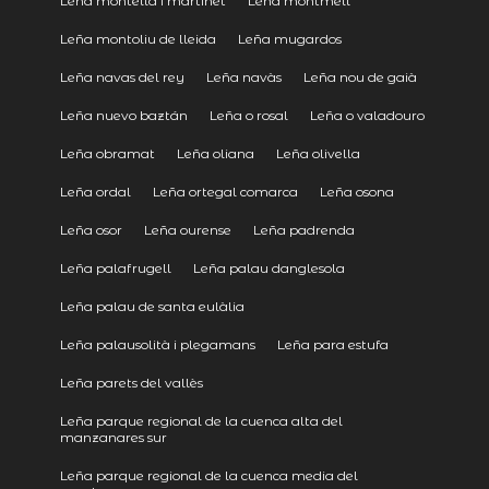
Leña montellà i martinet
Leña montmell
Leña montoliu de lleida
Leña mugardos
Leña navas del rey
Leña navàs
Leña nou de gaià
Leña nuevo baztán
Leña o rosal
Leña o valadouro
Leña obramat
Leña oliana
Leña olivella
Leña ordal
Leña ortegal comarca
Leña osona
Leña osor
Leña ourense
Leña padrenda
Leña palafrugell
Leña palau danglesola
Leña palau de santa eulàlia
Leña palausolità i plegamans
Leña para estufa
Leña parets del vallès
Leña parque regional de la cuenca alta del
manzanares sur
Leña parque regional de la cuenca media del