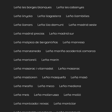
Leña les borges blanques
Leña les cabanyes
Leña linyola
Leña llagostera
Leña llambilles
Leña llanars
Leña llia damunt
Leña madrid oeste
Leña madrid precios
Leña madrid sur
Leña malpica de bergantiños
Leña manresa
Leña manzaneda
Leña mariña occidental comarca
Leña martorell
Leña marín
Leña masarac i vilarnadal
Leña masarac
Leña maslloren
Leña masquefa
Leña masó
Leña meaño
Leña meco
Leña mediona
Leña meis
Leña mollerussa
Leña molló
Leña montcada i reixac
Leña montclar