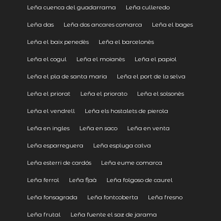
Leña cuenca del guadarrama
Leña culleredo
Leña das
Leña dos ancares comarca
Leña el bages
Leña el baix penedès
Leña el barcelonès
Leña el cogul
Leña el moianès
Leña el papiol
Leña el pla de santa maria
Leña el port de la selva
Leña el priorat
Leña el priorato
Leña el solsonès
Leña el vendrell
Leña els hostalets de pierola
Leña en ingles
Leña en saco
Leña en venta
Leña esparreguera
Leña espluga calva
Leña esterri de cardós
Leña eume comarca
Leña ferrol
Leña flaà
Leña folgoso de caurel
Leña fonsagrada
Leña fontcoberta
Leña fresno
Leña frutal
Leña fuente el saz de jarama