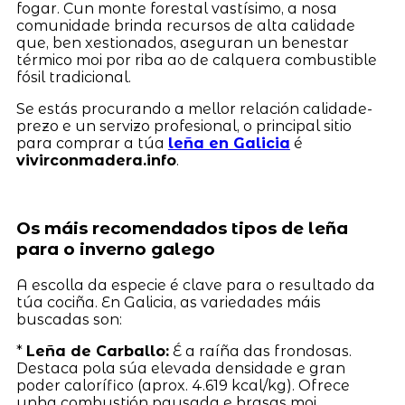
fogar. Cun monte forestal vastísimo, a nosa
comunidade brinda recursos de alta calidade
que, ben xestionados, aseguran un benestar
térmico moi por riba ao de calquera combustible
fósil tradicional.
Se estás procurando a mellor relación calidade-
prezo e un servizo profesional, o principal sitio
para comprar a túa
leña en Galicia
é
vivirconmadera.info
.
Os máis recomendados tipos de leña
para o inverno galego
A escolla da especie é clave para o resultado da
túa cociña. En Galicia, as variedades máis
buscadas son:
*
Leña de Carballo:
É a raíña das frondosas.
Destaca pola súa elevada densidade e gran
poder calorífico (aprox. 4.619 kcal/kg). Ofrece
unha combustión pausada e brasas moi