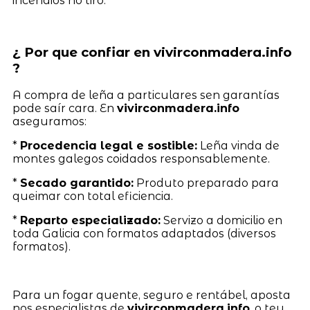
incendios no tiro.
¿ Por que confiar en vivirconmadera.info
?
A compra de leña a particulares sen garantías
pode saír cara. En
vivirconmadera.info
aseguramos:
*
Procedencia legal e sostible:
Leña vinda de
montes galegos coidados responsablemente.
*
Secado garantido:
Produto preparado para
queimar con total eficiencia.
*
Reparto especializado:
Servizo a domicilio en
toda Galicia con formatos adaptados (diversos
formatos).
Para un fogar quente, seguro e rentábel, aposta
nos especialistas de
vivirconmadera.info
, o teu