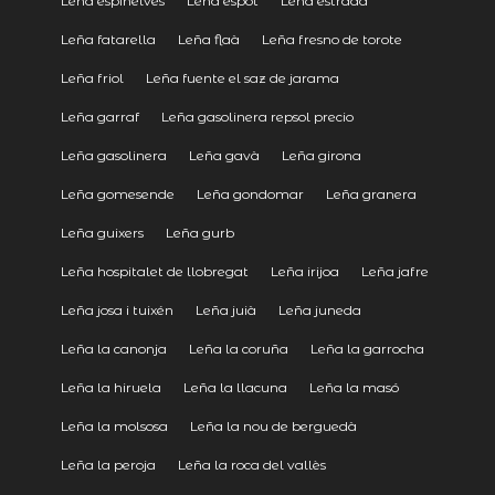
Leña espinelves
Leña espot
Leña estrada
Leña fatarella
Leña flaà
Leña fresno de torote
Leña friol
Leña fuente el saz de jarama
Leña garraf
Leña gasolinera repsol precio
Leña gasolinera
Leña gavà
Leña girona
Leña gomesende
Leña gondomar
Leña granera
Leña guixers
Leña gurb
Leña hospitalet de llobregat
Leña irijoa
Leña jafre
Leña josa i tuixén
Leña juià
Leña juneda
Leña la canonja
Leña la coruña
Leña la garrocha
Leña la hiruela
Leña la llacuna
Leña la masó
Leña la molsosa
Leña la nou de berguedà
Leña la peroja
Leña la roca del vallès