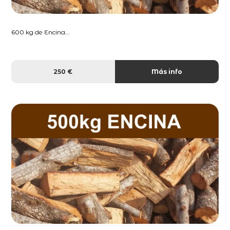
600 kg de Encina...
250 €
Más info