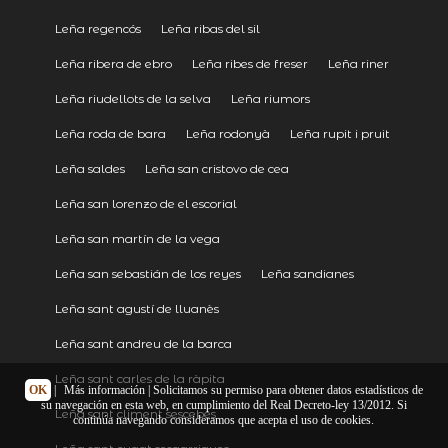
Leña regencós
Leña ribas del sil
Leña ribera de ebro
Leña ribes de freser
Leña riner
Leña riudellots de la selva
Leña riumors
Leña roda de bara
Leña rodonyà
Leña rupit i pruit
Leña saldes
Leña san cristovo de cea
Leña san lorenzo de el escorial
Leña san martín de la vega
Leña san sebastián de los reyes
Leña sandianes
Leña sant agustí de lluanès
Leña sant andreu de la barca
Leña sant carles de la ràpita
OK
|
Más información
| Solicitamos su permiso para obtener datos estadísticos de
su navegación en esta web, en cumplimiento del Real Decreto-ley 13/2012. Si
Leña sant climent sescebes
continúa navegando consideramos que acepta el uso de cookies.