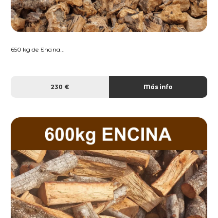
650 kg de Encina...
230 €
Más info