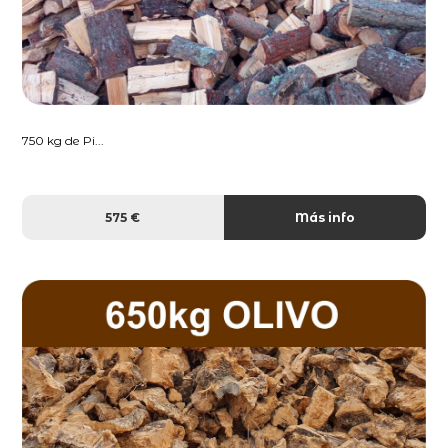
750 kg de Pi...
575 €
Más info