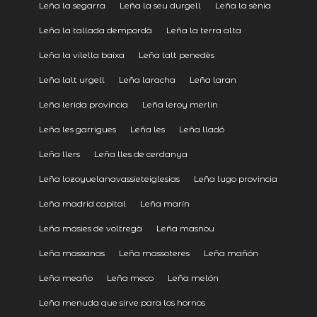
Leña la segarra
Leña la seu durgell
Leña la sènia
Leña la tallada dempordà
Leña la terra alta
Leña la vilella baixa
Leña lalt penedès
Leña lalt urgell
Leña laracha
Leña laran
Leña lerida provincia
Leña leroy merlin
Leña les garrigues
Leña les
Leña lladó
Leña llers
Leña lles de cerdanya
Leña lozoyuelanavassieteiglesias
Leña lugo provincia
Leña madrid capital
Leña marín
Leña masies de voltregà
Leña masnou
Leña massanas
Leña massoteres
Leña mañón
Leña meaño
Leña meco
Leña melón
Leña menuda que sirve para los hornos