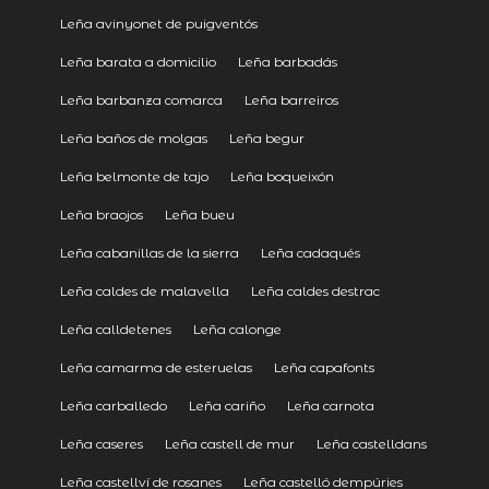
Leña avinyonet de puigventós
Leña barata a domicilio
Leña barbadás
Leña barbanza comarca
Leña barreiros
Leña baños de molgas
Leña begur
Leña belmonte de tajo
Leña boqueixón
Leña braojos
Leña bueu
Leña cabanillas de la sierra
Leña cadaqués
Leña caldes de malavella
Leña caldes destrac
Leña calldetenes
Leña calonge
Leña camarma de esteruelas
Leña capafonts
Leña carballedo
Leña cariño
Leña carnota
Leña caseres
Leña castell de mur
Leña castelldans
Leña castellví de rosanes
Leña castelló dempúries