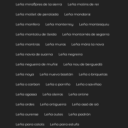
Leña miraflores de la sierra
Leña molins de rei
Leña mollet de peralada
Leña mondariz
Leña monfero
Leña monterrey
Leña montesquiu
Leña montoliu de lleida
Leña montornès de segarra
Leña montras
Leña muros
Leña móra la nova
Leña navia de suarna
Leña negreira
Leña negueira de muñiz
Leña nou de berguedà
Leña noya
Leña nuevo baztán
Leña o briquetas
Leña o carbon
Leña o porriño
Leña o saviñao
Leña ogassa
Leña oleiros
Leña online
Leña ordes
Leña ortigueira
Leña ossó de sió
Leña ourense
Leña outes
Leña padrón
Leña para calots
Leña para estufa