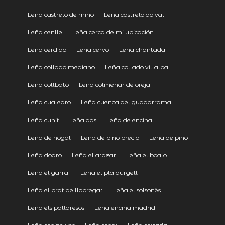
Leña castrelo de miño
Leña castrelo do val
Leña cenlle
Leña cerca de mi ubicación
Leña cerdido
Leña cervo
Leña chantada
Leña collado mediano
Leña collado villalba
Leña collbató
Leña colmenar de oreja
Leña cualedro
Leña cuenca del guadarrama
Leña cunit
Leña das
Leña de encina
Leña de nogal
Leña de pino precio
Leña de pino
Leña dodro
Leña el atazar
Leña el boalo
Leña el garraf
Leña el pla durgell
Leña el prat de llobregat
Leña el solsonès
Leña els pallaresos
Leña encina madrid