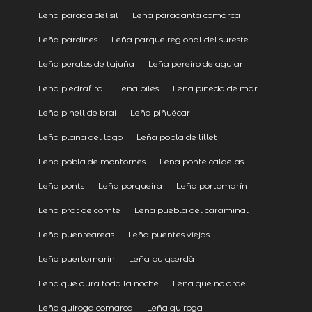
Leña parada del sil
Leña paradanta comarca
Leña pardines
Leña parque regional del sureste
Leña perales de tajuña
Leña pereiro de aguiar
Leña piedrafita
Leña piles
Leña pineda de mar
Leña pinell de brai
Leña piñuécar
Leña plana del lago
Leña pobla de lillet
Leña pobla de montornès
Leña ponte caldelas
Leña ponts
Leña porqueira
Leña portomarín
Leña prat de comte
Leña puebla del caramiñal
Leña puenteareas
Leña puentes viejas
Leña puertomarín
Leña puigcerdà
Leña que dura toda la noche
Leña que no arde
Leña quiroga comarca
Leña quiroga