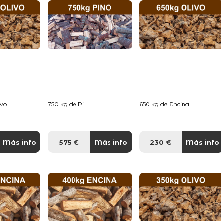
o...
750 kg de Pi...
650 kg de Encina...
Más info
575 €
Más info
230 €
Más info