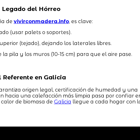
 Legado del Hórreo
eña de
vivirconmadera.info
, es clave:
ado (usar palets o soportes).
uperior (tejado), dejando los laterales libres.
 la pila y los muros (10-15 cm) para que el aire pase.
 Referente en Galicia
rantiza origen legal, certificación de humedad y una
ón hacia una calefacción más limpia pasa por confiar e
 calor de biomasa de
Galicia
llegue a cada hogar con l