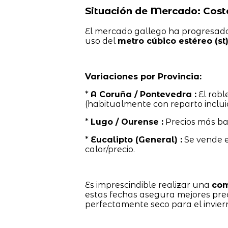
Situación de Mercado: Cost
El mercado gallego ha progresado h
uso del
metro cúbico estéreo (st
Variaciones por Provincia:
*
A Coruña / Pontevedra :
El robl
(habitualmente con reparto inclui
*
Lugo / Ourense :
Precios más ba
*
Eucalipto (General) :
Se vende 
calor/precio.
Es imprescindible realizar una
com
estas fechas asegura mejores prec
perfectamente seco para el invier