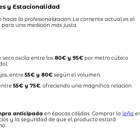
es y Estacionalidad
acia la profesionalización. La corriente actual es el
)
para una medición más justa.
e seco oscila entre los
80€ y 95€
por metro cúbico
do).
jos, entre
55€ y 80€
según el volumen.
entre
55€ y 75€
, ofreciendo una magnífica relación
pra anticipada
en épocas cálidas. Comprar la
leña
e
ios y la seguridad de que el producto estará
no.