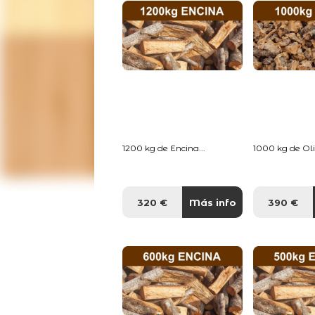
1200 kg de Encina...
1000 kg de Oliv
320 €
Más info
390 €