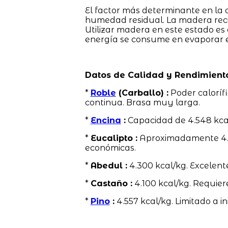
El factor más determinante en la 
humedad residual. La madera rec
Utilizar madera en este estado es
energía se consume en evaporar el
Datos de Calidad y Rendimient
*
Roble
(Carballo) :
Poder caloríf
continua. Brasa muy larga.
*
Encina
:
Capacidad de 4.548 kcal
*
Eucalipto :
Aproximadamente 4.58
económicas.
*
Abedul :
4.300 kcal/kg. Excelent
*
Castaño :
4.100 kcal/kg. Requier
*
Pino
:
4.557 kcal/kg. Limitado a in