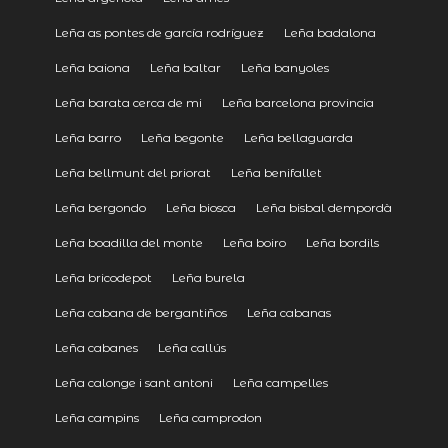
Leña as pontes de garcía rodríguez
Leña badalona
Leña baiona
Leña baltar
Leña banyoles
Leña barata cerca de mi
Leña barcelona provincia
Leña barro
Leña begonte
Leña bellaguarda
Leña bellmunt del priorat
Leña benifallet
Leña bergondo
Leña biosca
Leña bisbal dempordà
Leña boadilla del monte
Leña boiro
Leña bordils
Leña bricodepot
Leña burela
Leña cabana de bergantiños
Leña cabanas
Leña cabanes
Leña callús
Leña calonge i sant antoni
Leña campelles
Leña campins
Leña camprodon