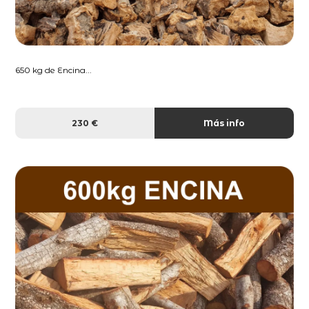
650 kg de Encina...
230 €
Más info