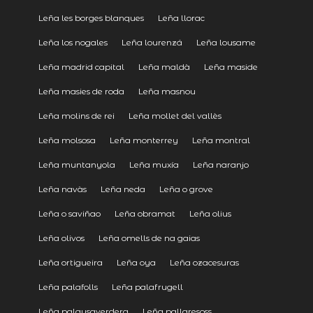
Leña les borges blanques
Leña llorac
Leña los nogales
Leña lourenzá
Leña lousame
Leña madrid capital
Leña maldà
Leña maside
Leña masies de roda
Leña masnou
Leña molins de rei
Leña mollet del vallès
Leña molsosa
Leña monterrey
Leña montral
Leña muntanyola
Leña muxía
Leña naranjo
Leña navàs
Leña neda
Leña o grove
Leña o saviñao
Leña obramat
Leña olius
Leña olivos
Leña omells de na gaias
Leña ortigueira
Leña oya
Leña ozacesuras
Leña palafolls
Leña palafrugell
Leña palausaverdera
Leña pallaresoss