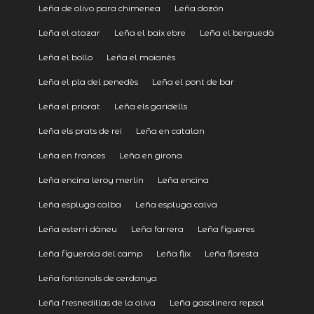
Leña de olivo para chimenea
Leña dozón
Leña el atazar
Leña el baix ebre
Leña el berguedà
Leña el bollo
Leña el moianès
Leña el pla del penedès
Leña el pont de bar
Leña el priorat
Leña els garidells
Leña els prats de rei
Leña en catalan
Leña en frances
Leña en girona
Leña encina leroy merlin
Leña encina
Leña espluga calba
Leña espluga calva
Leña esterri dàneu
Leña farrera
Leña figueres
Leña figuerola del camp
Leña flix
Leña floresta
Leña fontanals de cerdanya
Leña fresnedillas de la oliva
Leña gasolinera repsol