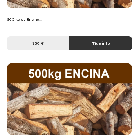
600 kg de Encina...
250 €
Más info