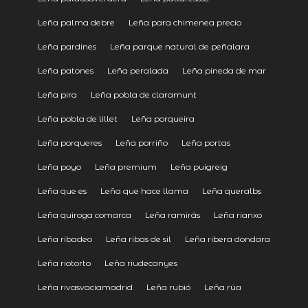
Leña palma debre
Leña para chimenea precio
Leña pardines
Leña parque natural de peñalara
Leña patones
Leña peralada
Leña pineda de mar
Leña pira
Leña pobla de claramunt
Leña pobla de lillet
Leña porqueira
Leña porqueres
Leña porriño
Leña portas
Leña poyo
Leña premium
Leña puigreig
Leña que es
Leña que hace llama
Leña queralbs
Leña quiroga comarca
Leña ramirás
Leña rianxo
Leña ribadeo
Leña ribas de sil
Leña ribera dondara
Leña riotorto
Leña riudecanyes
Leña rivasvaciamadrid
Leña rubió
Leña rúa