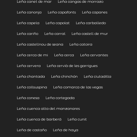
Leña canet de mar
Leña cangas de morrazo
Leña canonja
Leña capafonts
Leña capanes
Leña capela
Leña capolat
Leña carballedo
Leña cariño
Leña carral
Leña castell de mur
Leña castellnou de seana
Leña catoira
Leña cerca de mi
Leña cerca
Leña cervantes
Leña cervera
Leña cervià de les garrigues
Leña chantada
Leña chinchón
Leña ciutadilla
Leña collsuspina
Leña comarca de las vegas
Leña conesa
Leña cortegada
Leña cuenca alta del manzanares
Leña cuenca de barberá
Leña cunit
Leña de castaño
Leña de haya