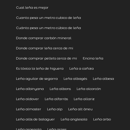
Cual leña es mejor
Cuanto pesa un metro cubico de leña
Cuánto pesa un metro cúbico de leña
Donde comprar carbón mineral
Donde comprar leña cerca de mi
Donde comprar pellets cerca de mi
Encina leña
Es tóxica la leña de higuera
Leña a cañiza
Leña aguilar de segarra
Leña albagés
Leña albesa
Leña albinyana
Leña albons
Leña alcorcón
Leña aldover
Leña alfarràs
Leña allariz
Leña almoster
Leña alp
Leña alt àneu
Leña alòs de balaguer
Leña anglesola
Leña arbo
Leña argenola
Leña arnes