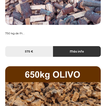
750 kg de Pi...
575 €
Más info