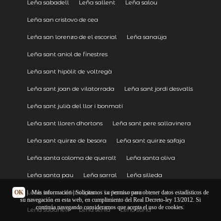
Leña sabadell
Leña sallent
Leña salou
Leña san cristovo de cea
Leña san lorenzo de el escorial
Leña sanaüja
Leña sant aniol de finestres
Leña sant hipòlit de voltregà
Leña sant joan de vilatorrada
Leña sant jordi desvalls
Leña sant julià del llor i bonmatí
Leña sant lloren dhortons
Leña sant pere sallavinera
Leña sant quirze de besora
Leña sant quirze safaja
Leña santa coloma de queralt
Leña santa oliva
Leña santa pau
Leña sarral
Leña silleda
Leña sils
Leña sitges
Leña siurana
OK
|
Más información
| Solicitamos su permiso para obtener datos estadísticos de
su navegación en esta web, en cumplimiento del Real Decreto-ley 13/2012. Si
continúa navegando consideramos que acepta el uso de cookies.
Leña sudanell
Leña sénia
Leña súria