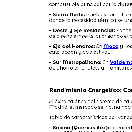
combustible principal por la durez
- Sierra Norte:
Pueblos como Loz
donde la necesidad térmica se une 
- Oeste y Eje Residencial:
Zonas 
de diseño e inserts, priorizando el 
- Eje del Henares:
En
Meco
y Los
calefacción y ocio estival.
- Sur Metropolitano:
En
Valdem
de ahorro en chalets unifamiliares
Rendimiento Energético: Co
El éxito calórico del sistema de ca
Madrid, el mercado se inclina hac
Tabla de características por varie
- Encina (Quercus ilex):
La varie