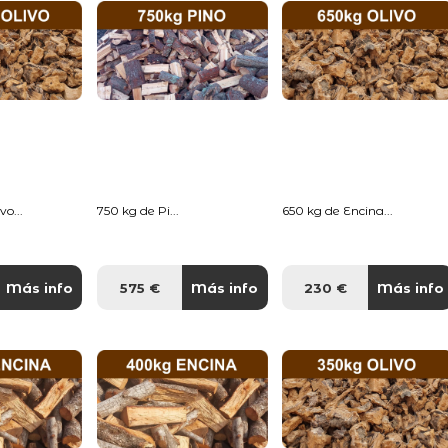
o...
750 kg de Pi...
650 kg de Encina...
Más info
575 €
Más info
230 €
Más info