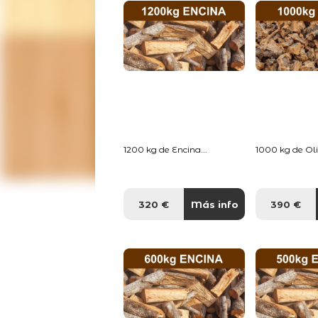
1200 kg de Encina...
1000 kg de Oliv
320 €
Más info
390 €