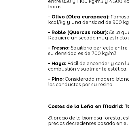
entre 850 y 1.100 kg/m3 y 4.500 k
horas.
- Olivo (Olea europaea):
Famosa 
kcal/kg y una densidad de 900 kg
- Roble (Quercus robur):
Es la qu
Requiere un secado muy estricto 
- Fresno:
Equilibrio perfecto entre
su densidad es de 700 kg/m3.
- Haya:
Fácil de encender y con l
combustión visualmente estética.
- Pino:
Considerada madera blanda
los conductos por su resina.
Costes de la Leña en Madrid: T
El precio de la biomasa forestal e
precios decrecientes basado en el t