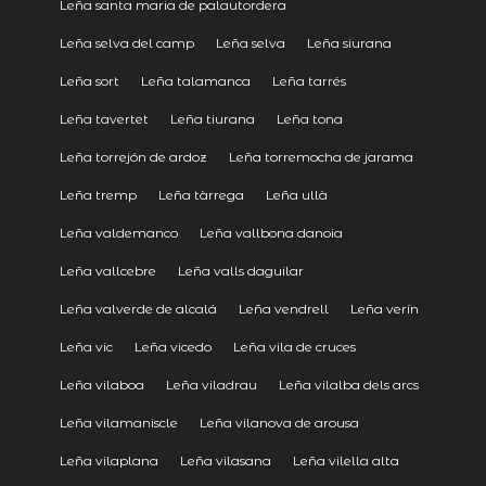
Leña santa maria de palautordera
Leña selva del camp
Leña selva
Leña siurana
Leña sort
Leña talamanca
Leña tarrés
Leña tavertet
Leña tiurana
Leña tona
Leña torrejón de ardoz
Leña torremocha de jarama
Leña tremp
Leña tàrrega
Leña ullà
Leña valdemanco
Leña vallbona danoia
Leña vallcebre
Leña valls daguilar
Leña valverde de alcalá
Leña vendrell
Leña verín
Leña vic
Leña vicedo
Leña vila de cruces
Leña vilaboa
Leña viladrau
Leña vilalba dels arcs
Leña vilamaniscle
Leña vilanova de arousa
Leña vilaplana
Leña vilasana
Leña vilella alta