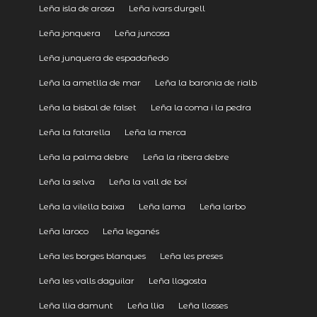
Leña isla de arosa
Leña ivars durgell
Leña jonquera
Leña juncosa
Leña junquera de espadañedo
Leña la ametlla de mar
Leña la baronia de rialb
Leña la bisbal de falset
Leña la coma i la pedra
Leña la fatarella
Leña la merca
Leña la palma debre
Leña la ribera debre
Leña la selva
Leña la vall de boí
Leña la vilella baixa
Leña lama
Leña larbo
Leña laroco
Leña leganés
Leña les borges blanques
Leña les preses
Leña les valls daguilar
Leña llagosta
Leña llia damunt
Leña llia
Leña llosses