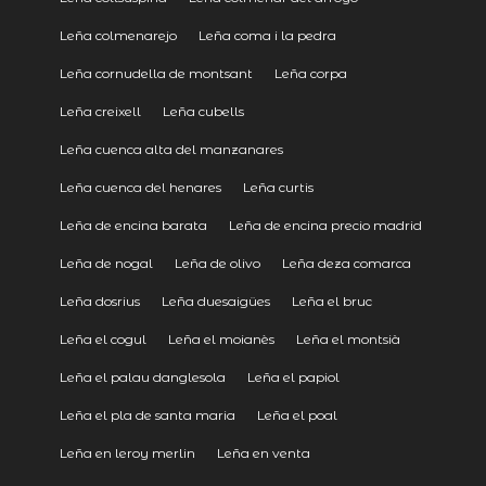
Leña colmenarejo
Leña coma i la pedra
Leña cornudella de montsant
Leña corpa
Leña creixell
Leña cubells
Leña cuenca alta del manzanares
Leña cuenca del henares
Leña curtis
Leña de encina barata
Leña de encina precio madrid
Leña de nogal
Leña de olivo
Leña deza comarca
Leña dosrius
Leña duesaigües
Leña el bruc
Leña el cogul
Leña el moianès
Leña el montsià
Leña el palau danglesola
Leña el papiol
Leña el pla de santa maria
Leña el poal
Leña en leroy merlin
Leña en venta