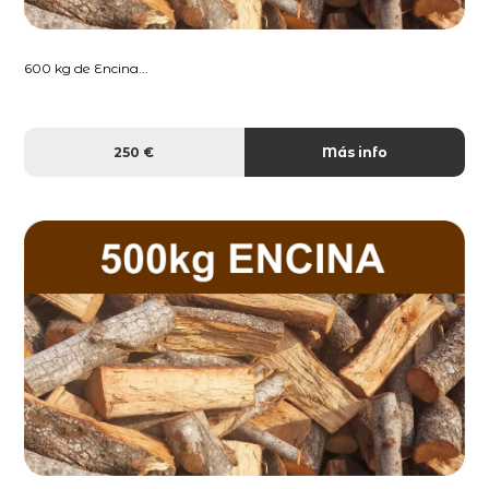
600 kg de Encina...
250 €
Más info