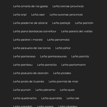
Leña omells de na gaias
Leña orense provincia
Leña orpí
Leña osor
Leña ourense provincia
Leña paderne de allariz
Leña pallejà
Leña pantón
Leña para barbacoa carrefour
Leña parets del vallès
Leña pedret i marzà
Leña peramola
Leña pezuela de las torres
Leña piñor
Leña ponteceso
Leña pontecesures
Leña pontils
Leña portbou
Leña portella
Leña portomarín
Leña pozuelo de alarcón
Leña prades
Leña prats de lluanès
Leña premià de mar
Leña punxín
Leña páramo
Leña quar
Leña quebracho
Leña queralbs
Leña rae
Leña rajadell
Leña repsol
Leña ribadeo