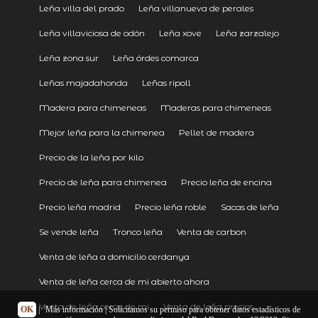
Leña villa del prado
Leña villanueva de perales
Leña villaviciosa de odón
Leña xove
Leña zarzalejo
Leña zona sur
Leña órdes comarca
Leñas majadahonda
Leñas ripoll
Madera para chimeneas
Maderas para chimeneas
Mejor leña para la chimenea
Pellet de madera
Precio de la leña por kilo
Precio de leña para chimenea
Precio leña de encina
Precio leña madrid
Precio leña roble
Sacas de leña
Se vende leña
Tronco leña
Venta de carbon
Venta de leña a domicilio cerdanya
Venta de leña cerca de mi abierto ahora
Venta de leña cerca de mí
Venta de leña precios
OK
|
Más información
| Solicitamos su permiso para obtener datos estadísticos de