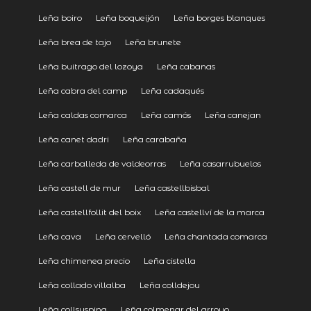
Leña boiro
Leña boqueijón
Leña borges blanques
Leña brea de tajo
Leña brunete
Leña buitrago del lozoya
Leña cabanas
Leña cabra del camp
Leña cadaqués
Leña caldas comarca
Leña camós
Leña canejan
Leña canet dadri
Leña carabaña
Leña carballeda de valdeorras
Leña casarrubuelos
Leña castell de mur
Leña castellbisbal
Leña castellfollit del boix
Leña castellví de la marca
Leña cava
Leña cervelló
Leña chantada comarca
Leña chimenea precio
Leña cistella
Leña collado villalba
Leña colldejou
Leña collsuspina
Leña colmenar del arroyo