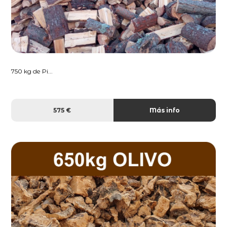
750 kg de Pi...
575 €
Más info