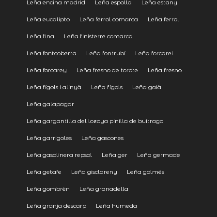
Leña encina madrid
Leña espolla
Leña estany
Leña eucalipto
Leña ferrol comarca
Leña ferrol
Leña fina
Leña finisterre comarca
Leña fontcoberta
Leña fontrubí
Leña forcarei
Leña forcarey
Leña fresno de torote
Leña fresno
Leña fígols i alinyà
Leña fígols
Leña gaià
Leña galapagar
Leña gargantilla del lozoya pinilla de buitrago
Leña garrigoles
Leña gascones
Leña gasolinera repsol
Leña ger
Leña germade
Leña getafe
Leña gisclareny
Leña golmés
Leña gombrèn
Leña granadella
Leña granja descarp
Leña humeda