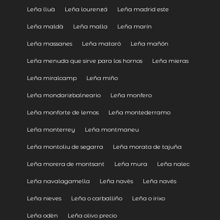
Leña lluà
Leña lourenzá
Leña madrid este
Leña maldà
Leña malla
Leña marín
Leña massanes
Leña mataró
Leña mañón
Leña menuda que sirve para los hornos
Leña mieras
Leña miralcamp
Leña miño
Leña mondarizbalneario
Leña monfero
Leña monforte de lemos
Leña montederramo
Leña monterrey
Leña montmaneu
Leña montoliu de segarra
Leña morata de tajuña
Leña morera de montsant
Leña mura
Leña nalec
Leña navalagamella
Leña navès
Leña navés
Leña nieves
Leña o carballiño
Leña o irixo
Leña odèn
Leña olivo precio