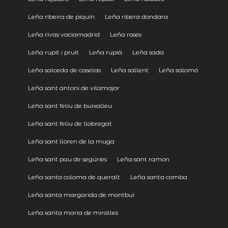
Leña ribeira de piquín
Leña ribera dondara
Leña rivas vaciamadrid
Leña roses
Leña rupit i pruit
Leña rupià
Leña sada
Leña salceda de caselas
Leña sallent
Leña salomó
Leña sant antoni de vilamajor
Leña sant feliu de buixalleu
Leña sant feliu de llobregat
Leña sant lloren de la muga
Leña sant pau de segúries
Leña sant ramon
Leña santa coloma de queralt
Leña santa comba
Leña santa margarida de montbui
Leña santa maria de miralles