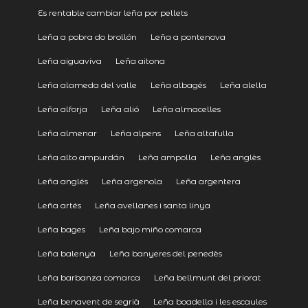
Es rentable cambiar leña por pellets
Leña a pobra do brollón
Leña a pontenova
Leña aiguaviva
Leña aitona
Leña alameda del valle
Leña albagés
Leña alella
Leña alforja
Leña alió
Leña almacelles
Leña almenar
Leña alpens
Leña altafulla
Leña alto ampurdán
Leña ampolla
Leña anglès
Leña anglés
Leña argenola
Leña argentera
Leña artés
Leña avellanes i santa linya
Leña bages
Leña bajo miño comarca
Leña balenyà
Leña banyeres del penedès
Leña barbanza comarca
Leña bellmunt del priorat
Leña benavent de segrià
Leña boadella i les escaules