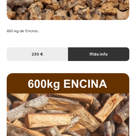
650 kg de Encina...
230 €
Más info