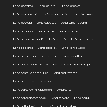
Leña borrassà
Leña botarell
Leña braojos
Leña brea de tajo
Leña brunyola i sant martí sapresa
Leña bóveda
Leña cabacés
Leña cabanabona
Leña cabanes
Leña callús
Leña calonge
Leña calvos de randín
Leña camós
Leña canyellas
Leña capanes
Leña capolat
Leña carballedo
Leña carballino
Leña cariño
Leña castellcir
Leña castellví de rosanes
Leña castelló de farfanya
Leña castelló dempúries
Leña castroverde
Leña cataluña
Leña cee
Leña cerca de mi ubicación
Leña cercs
Leña cerdedocotobade
Leña cervera
Leña cogul
Leña collado villalba
Leña corbera debre