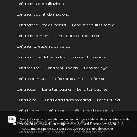
Leña sant pere sallavinera
Leña sant quintí de mediona
Leña sant quirze de besora
Leña sant quirze safaja
Leña sant ramon
Leña sant vicen dels horts
Leña santa eugènia de berga
Leña santa fe del penedès
Leña santa susanna
Leña secuita
Leña sentiu de sió
Leña serinyà
Leña sobremunt
Leña somosierra
Leña sort
Leña soses
Leña tarragona
Leña tarragonés
Leña tiana
Leña tierra trives comarca
Leña titulcia
Leña tiurana
Leña tona
Leña torre de cabdella
OK
|
Más información
| Solicitamos su permiso para obtener datos estadísticos de
Leña torrelles de foix
Leña torrent
su navegación en esta web, en cumplimiento del Real Decreto-ley 13/2012. Si
continúa navegando consideramos que acepta el uso de cookies.
Leña torres de la alameda
Leña tossa de mar