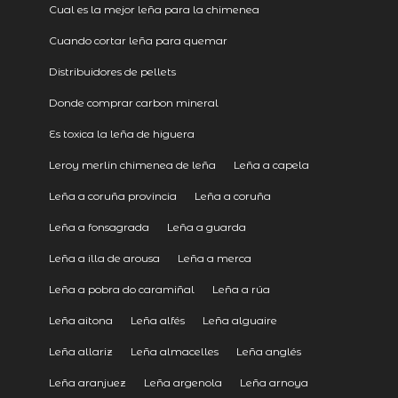
Cual es la mejor leña para la chimenea
Cuando cortar leña para quemar
Distribuidores de pellets
Donde comprar carbon mineral
Es toxica la leña de higuera
Leroy merlin chimenea de leña
Leña a capela
Leña a coruña provincia
Leña a coruña
Leña a fonsagrada
Leña a guarda
Leña a illa de arousa
Leña a merca
Leña a pobra do caramiñal
Leña a rúa
Leña aitona
Leña alfés
Leña alguaire
Leña allariz
Leña almacelles
Leña anglés
Leña aranjuez
Leña argenola
Leña arnoya