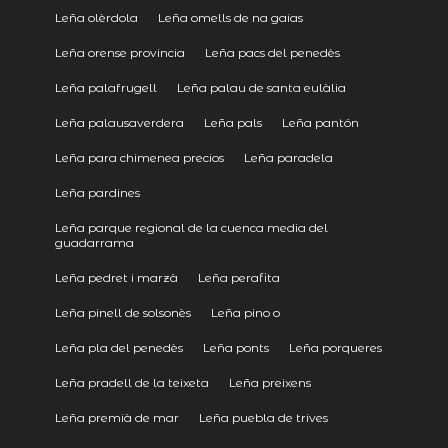
Leña olèrdola
Leña omells de na gaias
Leña orense provincia
Leña pacs del penedès
Leña palafrugell
Leña palau de santa eulàlia
Leña palausaverdera
Leña pals
Leña pantón
Leña para chimenea precios
Leña paradela
Leña pardines
Leña parque regional de la cuenca media del
guadarrama
Leña pedret i marzà
Leña perafita
Leña pinell de solsonès
Leña pino o
Leña pla del penedès
Leña ponts
Leña porqueres
Leña pradell de la teixeta
Leña preixens
Leña premià de mar
Leña puebla de trives