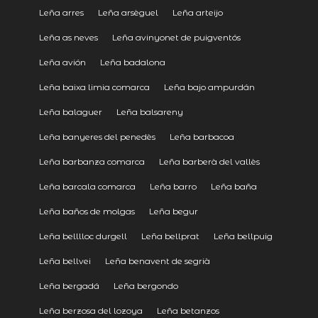
Leña arres
Leña arsèguel
Leña arteijo
Leña as neves
Leña avinyonet de puigventós
Leña avión
Leña badalona
Leña baixa limia comarca
Leña bajo ampurdán
Leña balaguer
Leña balsareny
Leña banyeres del penedès
Leña barbacoa
Leña barbanza comarca
Leña barberà del vallès
Leña barcala comarca
Leña barro
Leña baña
Leña baños de molgas
Leña begur
Leña belllloc durgell
Leña bellprat
Leña bellpuig
Leña bellvei
Leña benavent de segrià
Leña bergadá
Leña bergondo
Leña berzosa del lozoya
Leña betanzos