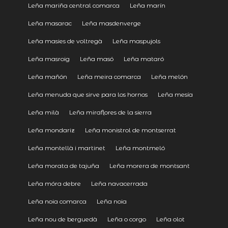
Leña mariña central comarca
Leña marín
Leña masarac
Leña masdenverge
Leña masies de voltregà
Leña maspujols
Leña masroig
Leña masó
Leña mataró
Leña mañón
Leña meira comarca
Leña melón
Leña menuda que sirve para los hornos
Leña mesía
Leña milà
Leña miraflores de la sierra
Leña mondariz
Leña monistrol de montserrat
Leña montellà i martinet
Leña montmeló
Leña morata de tajuña
Leña morera de montsant
Leña móra debre
Leña navacerrada
Leña noia comarca
Leña noia
Leña nou de berguedà
Leña o corgo
Leña olot