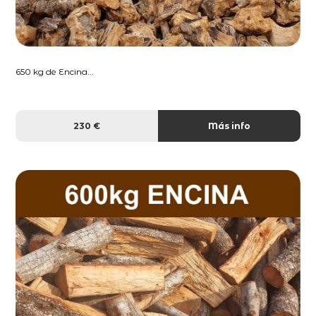
650 kg de Encina...
230 €
Más info