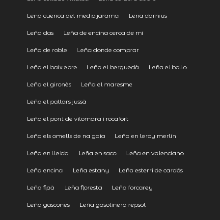
Leña cuenca del medio jarama
Leña darnius
Leña das
Leña de encina cerca de mi
Leña de roble
Leña donde comprar
Leña el baix ebre
Leña el berguedà
Leña el bollo
Leña el gironès
Leña el maresme
Leña el pallars jussà
Leña el pont de vilomara i rocafort
Leña els omells de na gaia
Leña en leroy merlin
Leña en lleida
Leña en saco
Leña en valenciano
Leña encina
Leña estany
Leña esterri de cardós
Leña flaà
Leña floresta
Leña forcarey
Leña gascones
Leña gasolinera repsol