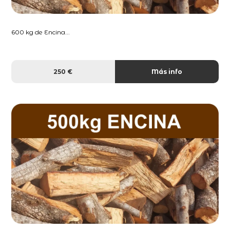
600 kg de Encina...
250 €
Más info