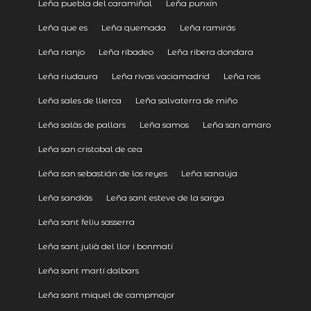
Leña puebla del caramiñal
Leña punxín
Leña que es
Leña quemada
Leña ramirás
Leña rianjo
Leña ribadeo
Leña ribera dondara
Leña riudaura
Leña rivas vaciamadrid
Leña rois
Leña sales de llierca
Leña salvaterra de miño
Leña salàs de pallars
Leña samos
Leña san amaro
Leña san cristobal de cea
Leña san sebastián de los reyes
Leña sanaüja
Leña sandiás
Leña sant esteve de la sarga
Leña sant feliu sasserra
Leña sant julià del llor i bonmatí
Leña sant martí dalbars
Leña sant miquel de campmajor