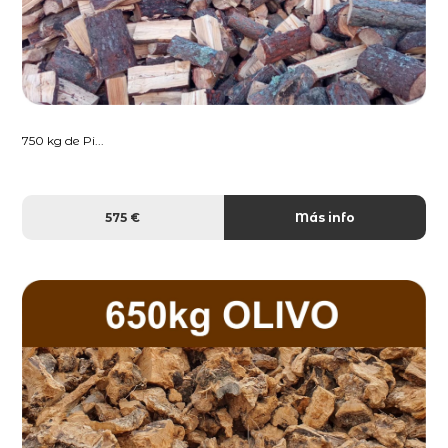
750 kg de Pi...
575 €
Más info