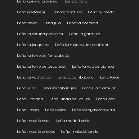
Leña gerona provincia
Leña girona
Leña gisclareny
Leña granollers
Leña humeda
Leña isòvol
Leña juià
Leña la acebeda
Leña la coruña provincia
Leña la garrotxa
Leña la jonquera
Leña la morera de montsant
Leña la torre de fontaubella
Leña la torre de lespanyol
Leña la vall de bianya
Leña la vall de boí
Leña lalta ribagora
Leña laran
Leña leiro
Leña les cabanyes
Leña llia d amunt
Leña llimiana
Leña llinars del vallès
Leña lloar
Leña llosses
Leña lobios
Leña lozoyasomosierra
Leña madrid este
Leña madrid oeste
Leña madrid precios
Leña majadahonda